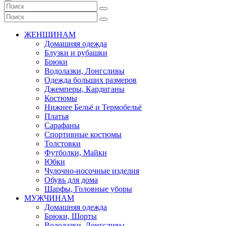
ЖЕНЩИНАМ
Домашняя одежда
Блузки и рубашки
Брюки
Водолазки, Лонгсливы
Одежда больших размеров
Джемперы, Кардиганы
Костюмы
Нижнее Бельё и Термобельё
Платья
Сарафаны
Спортивные костюмы
Толстовки
Футболки, Майки
Юбки
Чулочно-носочные изделия
Обувь для дома
Шарфы, Головные уборы
МУЖЧИНАМ
Домашняя одежда
Брюки, Шорты
Водолазки, Лонгсливы