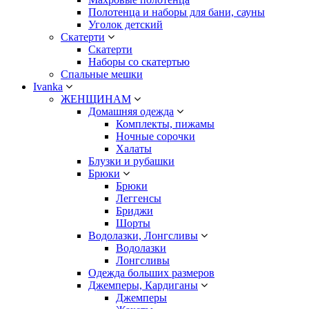
Полотенца и наборы для бани, сауны
Уголок детский
Скатерти
Скатерти
Наборы со скатертью
Спальные мешки
Ivanka
ЖЕНЩИНАМ
Домашняя одежда
Комплекты, пижамы
Ночные сорочки
Халаты
Блузки и рубашки
Брюки
Брюки
Леггенсы
Бриджи
Шорты
Водолазки, Лонгсливы
Водолазки
Лонгсливы
Одежда больших размеров
Джемперы, Кардиганы
Джемперы