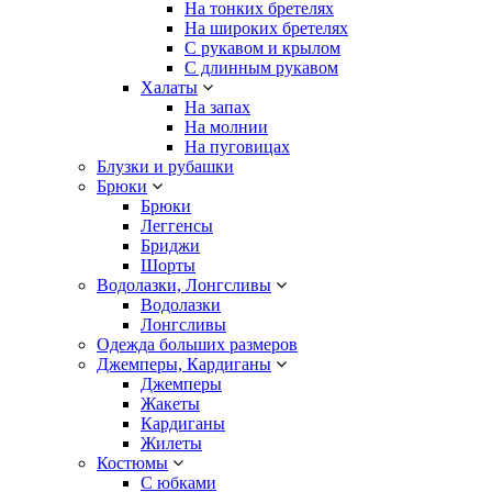
На тонких бретелях
На широких бретелях
С рукавом и крылом
С длинным рукавом
Халаты
На запах
На молнии
На пуговицах
Блузки и рубашки
Брюки
Брюки
Леггенсы
Бриджи
Шорты
Водолазки, Лонгсливы
Водолазки
Лонгсливы
Одежда больших размеров
Джемперы, Кардиганы
Джемперы
Жакеты
Кардиганы
Жилеты
Костюмы
С юбками