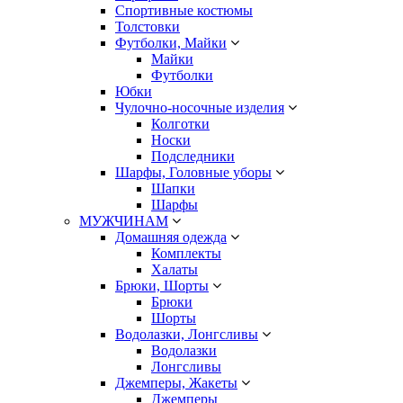
Спортивные костюмы
Толстовки
Футболки, Майки
Майки
Футболки
Юбки
Чулочно-носочные изделия
Колготки
Носки
Подследники
Шарфы, Головные уборы
Шапки
Шарфы
МУЖЧИНАМ
Домашняя одежда
Комплекты
Халаты
Брюки, Шорты
Брюки
Шорты
Водолазки, Лонгсливы
Водолазки
Лонгсливы
Джемперы, Жакеты
Джемперы