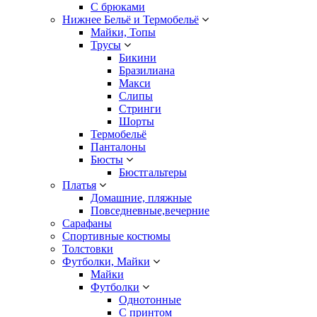
С брюками
Нижнее Бельё и Термобельё
Майки, Топы
Трусы
Бикини
Бразилиана
Макси
Слипы
Стринги
Шорты
Термобельё
Панталоны
Бюсты
Бюстгальтеры
Платья
Домашние, пляжные
Повседневные,вечерние
Сарафаны
Спортивные костюмы
Толстовки
Футболки, Майки
Майки
Футболки
Однотонные
С принтом