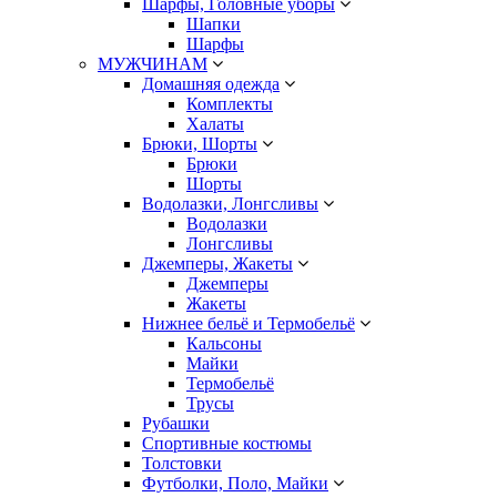
Шарфы, Головные уборы
Шапки
Шарфы
МУЖЧИНАМ
Домашняя одежда
Комплекты
Халаты
Брюки, Шорты
Брюки
Шорты
Водолазки, Лонгсливы
Водолазки
Лонгсливы
Джемперы, Жакеты
Джемперы
Жакеты
Нижнее бельё и Термобельё
Кальсоны
Майки
Термобельё
Трусы
Рубашки
Спортивные костюмы
Толстовки
Футболки, Поло, Майки