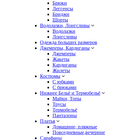
Брюки
Леггенсы
Бриджи
Шорты
Водолазки, Лонгсливы
Водолазки
Лонгсливы
Одежда больших размеров
Джемперы, Кардиганы
Джемперы
Жакеты
Кардиганы
Жилеты
Костюмы
С юбками
С брюками
Нижнее Бельё и Термобельё
Майки, Топы
Трусы
Термобельё
Панталоны
Платья
Домашние, пляжные
Повседневные,вечерние
Сарафаны