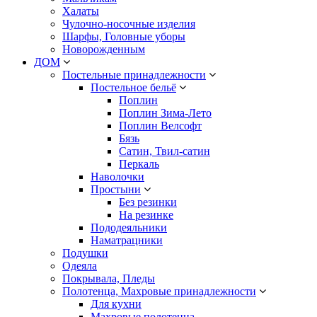
Халаты
Чулочно-носочные изделия
Шарфы, Головные уборы
Новорожденным
ДОМ
Постельные принадлежности
Постельное бельё
Поплин
Поплин Зима-Лето
Поплин Велсофт
Бязь
Сатин, Твил-сатин
Перкаль
Наволочки
Простыни
Без резинки
На резинке
Пододеяльники
Наматрацники
Подушки
Одеяла
Покрывала, Пледы
Полотенца, Махровые принадлежности
Для кухни
Махровые полотенца