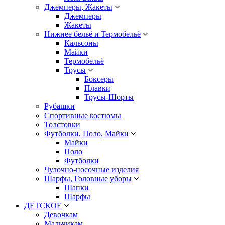
Джемперы, Жакеты
Джемперы
Жакеты
Нижнее бельё и Термобельё
Кальсоны
Майки
Термобельё
Трусы
Боксеры
Плавки
Трусы-Шорты
Рубашки
Спортивные костюмы
Толстовки
Футболки, Поло, Майки
Майки
Поло
Футболки
Чулочно-носочные изделия
Шарфы, Головные уборы
Шапки
Шарфы
ДЕТСКОЕ
Девочкам
Мальчикам