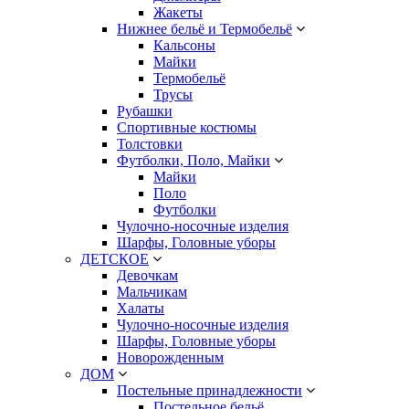
Жакеты
Нижнее бельё и Термобельё
Кальсоны
Майки
Термобельё
Трусы
Рубашки
Спортивные костюмы
Толстовки
Футболки, Поло, Майки
Майки
Поло
Футболки
Чулочно-носочные изделия
Шарфы, Головные уборы
ДЕТСКОЕ
Девочкам
Мальчикам
Халаты
Чулочно-носочные изделия
Шарфы, Головные уборы
Новорожденным
ДОМ
Постельные принадлежности
Постельное бельё