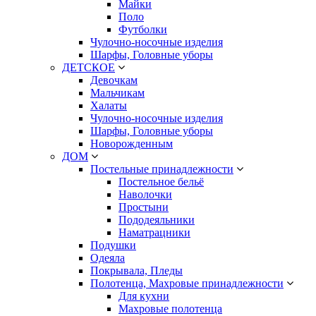
Майки
Поло
Футболки
Чулочно-носочные изделия
Шарфы, Головные уборы
ДЕТСКОЕ
Девочкам
Мальчикам
Халаты
Чулочно-носочные изделия
Шарфы, Головные уборы
Новорожденным
ДОМ
Постельные принадлежности
Постельное бельё
Наволочки
Простыни
Пододеяльники
Наматрацники
Подушки
Одеяла
Покрывала, Пледы
Полотенца, Махровые принадлежности
Для кухни
Махровые полотенца