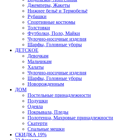
Джемперы, Жакеты
Нижнее бельё и Термобельё
Рубашки
Спортивные костюмы
Толстовки
Футболки, Поло, Майки
Чулочно-носочные изделия
Шарфы, Головные уборы
ДЕТСКОЕ
Девочкам
Мальчикам
Халаты
Чулочно-носочные изделия
Шарфы, Головные уборы
Новорожденным
ДОМ
Постельные принадлежности
Подушки
Одеяла
Покрывала, Пледы
Полотенца, Махровые принадлежности
Скатерти
Спальные мешки
СКИДКА 19%