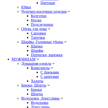
Цветные
Юбки
Чулочно-носочные изделия
Колготки
Носки
Подследники
Обувь для дома
Сапожки
Тапочки
Шарфы, Головные уборы
Шапки
Шарфы
Перчатки, варежки
МУЖЧИНАМ
Домашняя одежда
Комплекты
С брюками
С шортами
Халаты
Брюки, Шорты
Брюки
Шорты
Водолазки, Лонгсливы
Водолазки
Лонгсливы