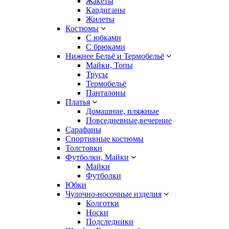
Жакеты
Кардиганы
Жилеты
Костюмы
С юбками
С брюками
Нижнее Бельё и Термобельё
Майки, Топы
Трусы
Термобельё
Панталоны
Платья
Домашние, пляжные
Повседневные,вечерние
Сарафаны
Спортивные костюмы
Толстовки
Футболки, Майки
Майки
Футболки
Юбки
Чулочно-носочные изделия
Колготки
Носки
Подследники