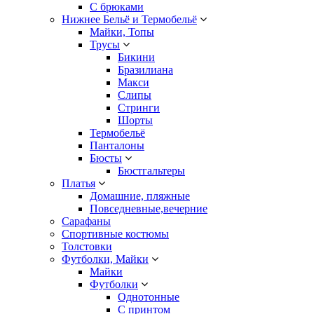
С брюками
Нижнее Бельё и Термобельё
Майки, Топы
Трусы
Бикини
Бразилиана
Макси
Слипы
Стринги
Шорты
Термобельё
Панталоны
Бюсты
Бюстгальтеры
Платья
Домашние, пляжные
Повседневные,вечерние
Сарафаны
Спортивные костюмы
Толстовки
Футболки, Майки
Майки
Футболки
Однотонные
С принтом