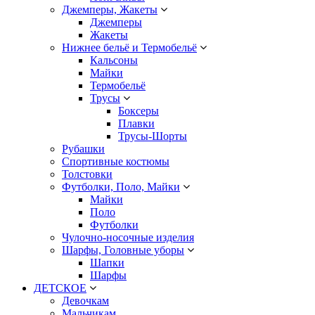
Джемперы, Жакеты
Джемперы
Жакеты
Нижнее бельё и Термобельё
Кальсоны
Майки
Термобельё
Трусы
Боксеры
Плавки
Трусы-Шорты
Рубашки
Спортивные костюмы
Толстовки
Футболки, Поло, Майки
Майки
Поло
Футболки
Чулочно-носочные изделия
Шарфы, Головные уборы
Шапки
Шарфы
ДЕТСКОЕ
Девочкам
Мальчикам