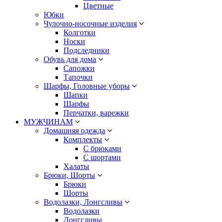
Цветные
Юбки
Чулочно-носочные изделия
Колготки
Носки
Подследники
Обувь для дома
Сапожки
Тапочки
Шарфы, Головные уборы
Шапки
Шарфы
Перчатки, варежки
МУЖЧИНАМ
Домашняя одежда
Комплекты
С брюками
С шортами
Халаты
Брюки, Шорты
Брюки
Шорты
Водолазки, Лонгсливы
Водолазки
Лонгсливы