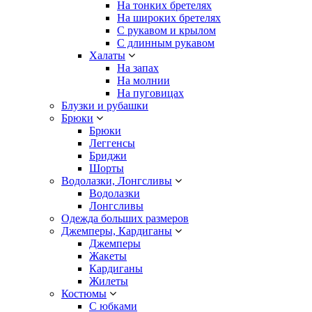
На тонких бретелях
На широких бретелях
С рукавом и крылом
С длинным рукавом
Халаты
На запах
На молнии
На пуговицах
Блузки и рубашки
Брюки
Брюки
Леггенсы
Бриджи
Шорты
Водолазки, Лонгсливы
Водолазки
Лонгсливы
Одежда больших размеров
Джемперы, Кардиганы
Джемперы
Жакеты
Кардиганы
Жилеты
Костюмы
С юбками