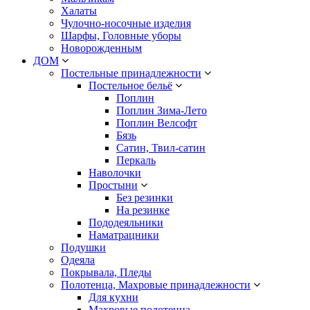
Халаты
Чулочно-носочные изделия
Шарфы, Головные уборы
Новорожденным
ДОМ
Постельные принадлежности
Постельное бельё
Поплин
Поплин Зима-Лето
Поплин Велсофт
Бязь
Сатин, Твил-сатин
Перкаль
Наволочки
Простыни
Без резинки
На резинке
Пододеяльники
Наматрацники
Подушки
Одеяла
Покрывала, Пледы
Полотенца, Махровые принадлежности
Для кухни
Махровые полотенца