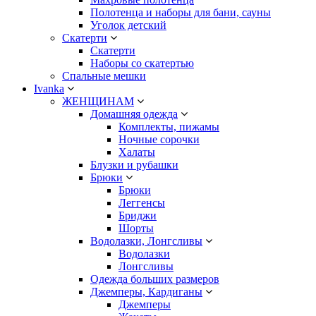
Полотенца и наборы для бани, сауны
Уголок детский
Скатерти
Скатерти
Наборы со скатертью
Спальные мешки
Ivanka
ЖЕНЩИНАМ
Домашняя одежда
Комплекты, пижамы
Ночные сорочки
Халаты
Блузки и рубашки
Брюки
Брюки
Леггенсы
Бриджи
Шорты
Водолазки, Лонгсливы
Водолазки
Лонгсливы
Одежда больших размеров
Джемперы, Кардиганы
Джемперы