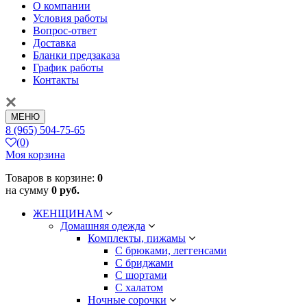
О компании
Условия работы
Вопрос-ответ
Доставка
Бланки предзаказа
График работы
Контакты
МЕНЮ
8 (965) 504-75-65
(0)
Моя корзина
Товаров в корзине:
0
на сумму
0 руб.
ЖЕНЩИНАМ
Домашняя одежда
Комплекты, пижамы
С брюками, леггенсами
С бриджами
С шортами
С халатом
Ночные сорочки