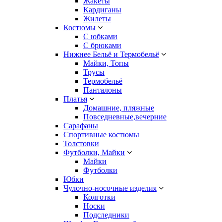
Жакеты
Кардиганы
Жилеты
Костюмы
С юбками
С брюками
Нижнее Бельё и Термобельё
Майки, Топы
Трусы
Термобельё
Панталоны
Платья
Домашние, пляжные
Повседневные,вечерние
Сарафаны
Спортивные костюмы
Толстовки
Футболки, Майки
Майки
Футболки
Юбки
Чулочно-носочные изделия
Колготки
Носки
Подследники