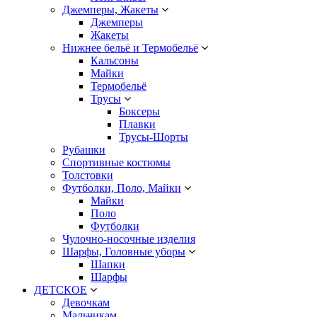
Джемперы, Жакеты
Джемперы
Жакеты
Нижнее бельё и Термобельё
Кальсоны
Майки
Термобельё
Трусы
Боксеры
Плавки
Трусы-Шорты
Рубашки
Спортивные костюмы
Толстовки
Футболки, Поло, Майки
Майки
Поло
Футболки
Чулочно-носочные изделия
Шарфы, Головные уборы
Шапки
Шарфы
ДЕТСКОЕ
Девочкам
Мальчикам