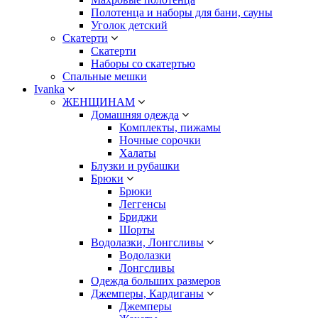
Полотенца и наборы для бани, сауны
Уголок детский
Скатерти
Скатерти
Наборы со скатертью
Спальные мешки
Ivanka
ЖЕНЩИНАМ
Домашняя одежда
Комплекты, пижамы
Ночные сорочки
Халаты
Блузки и рубашки
Брюки
Брюки
Леггенсы
Бриджи
Шорты
Водолазки, Лонгсливы
Водолазки
Лонгсливы
Одежда больших размеров
Джемперы, Кардиганы
Джемперы