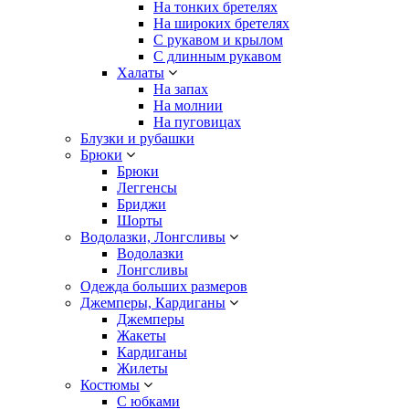
На тонких бретелях
На широких бретелях
С рукавом и крылом
С длинным рукавом
Халаты
На запах
На молнии
На пуговицах
Блузки и рубашки
Брюки
Брюки
Леггенсы
Бриджи
Шорты
Водолазки, Лонгсливы
Водолазки
Лонгсливы
Одежда больших размеров
Джемперы, Кардиганы
Джемперы
Жакеты
Кардиганы
Жилеты
Костюмы
С юбками