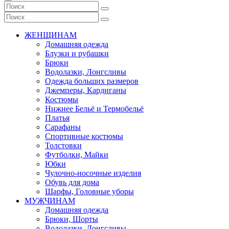
ЖЕНЩИНАМ
Домашняя одежда
Блузки и рубашки
Брюки
Водолазки, Лонгсливы
Одежда больших размеров
Джемперы, Кардиганы
Костюмы
Нижнее Бельё и Термобельё
Платья
Сарафаны
Спортивные костюмы
Толстовки
Футболки, Майки
Юбки
Чулочно-носочные изделия
Обувь для дома
Шарфы, Головные уборы
МУЖЧИНАМ
Домашняя одежда
Брюки, Шорты
Водолазки, Лонгсливы