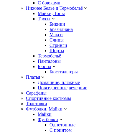
С брюками
Нижнее Бельё и Термобельё
Майки, Топы
Трусы
Бикини
Бразилиана
Макси
Слипы
Стринги
Шорты
Термобельё
Панталоны
Бюсты
Бюстгальтеры
Платья
Домашние, пляжные
Повседневные,вечерние
Сарафаны
Спортивные костюмы
Толстовки
Футболки, Майки
Майки
Футболки
Однотонные
С принтом