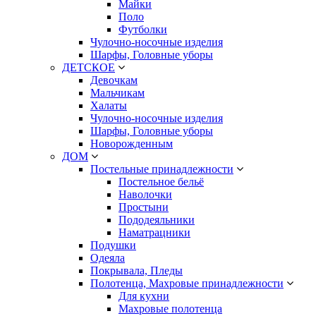
Майки
Поло
Футболки
Чулочно-носочные изделия
Шарфы, Головные уборы
ДЕТСКОЕ
Девочкам
Мальчикам
Халаты
Чулочно-носочные изделия
Шарфы, Головные уборы
Новорожденным
ДОМ
Постельные принадлежности
Постельное бельё
Наволочки
Простыни
Пододеяльники
Наматрацники
Подушки
Одеяла
Покрывала, Пледы
Полотенца, Махровые принадлежности
Для кухни
Махровые полотенца