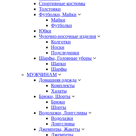
Спортивные костюмы
Толстовки
Футболки, Майки
Майки
Футболки
Юбки
Чулочно-носочные изделия
Колготки
Носки
Подследники
Шарфы, Головные уборы
Шапки
Шарфы
МУЖЧИНАМ
Домашняя одежда
Комплекты
Халаты
Брюки, Шорты
Брюки
Шорты
Водолазки, Лонгсливы
Водолазки
Лонгсливы
Джемперы, Жакеты
Джемперы