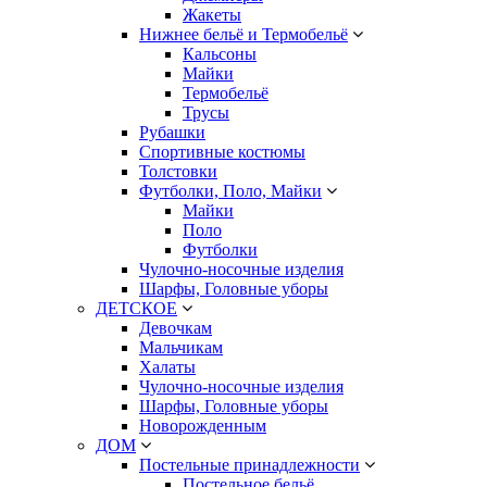
Жакеты
Нижнее бельё и Термобельё
Кальсоны
Майки
Термобельё
Трусы
Рубашки
Спортивные костюмы
Толстовки
Футболки, Поло, Майки
Майки
Поло
Футболки
Чулочно-носочные изделия
Шарфы, Головные уборы
ДЕТСКОЕ
Девочкам
Мальчикам
Халаты
Чулочно-носочные изделия
Шарфы, Головные уборы
Новорожденным
ДОМ
Постельные принадлежности
Постельное бельё