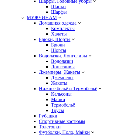
Шарфы, Головные уборы
Шапки
Шарфы
МУЖЧИНАМ
Домашняя одежда
Комплекты
Халаты
Брюки, Шорты
Брюки
Шорты
Водолазки, Лонгсливы
Водолазки
Лонгсливы
Джемперы, Жакеты
Джемперы
Жакеты
Нижнее бельё и Термобельё
Кальсоны
Майки
Термобельё
Трусы
Рубашки
Спортивные костюмы
Толстовки
Футболки, Поло, Майки