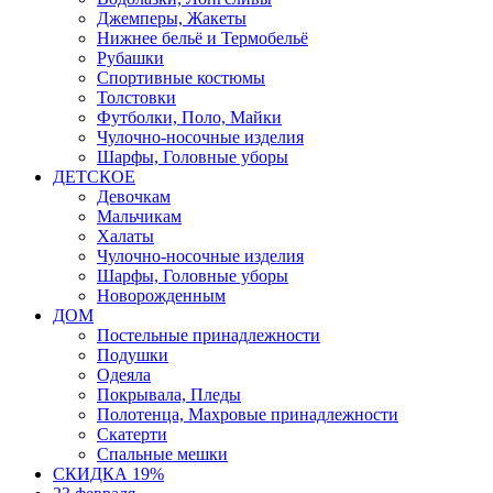
Джемперы, Жакеты
Нижнее бельё и Термобельё
Рубашки
Спортивные костюмы
Толстовки
Футболки, Поло, Майки
Чулочно-носочные изделия
Шарфы, Головные уборы
ДЕТСКОЕ
Девочкам
Мальчикам
Халаты
Чулочно-носочные изделия
Шарфы, Головные уборы
Новорожденным
ДОМ
Постельные принадлежности
Подушки
Одеяла
Покрывала, Пледы
Полотенца, Махровые принадлежности
Скатерти
Спальные мешки
СКИДКА 19%