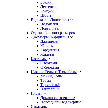
Брюки
Леггенсы
Бриджи
Шорты
Водолазки, Лонгсливы
Водолазки
Лонгсливы
Одежда больших размеров
Джемперы, Кардиганы
Джемперы
Жакеты
Кардиганы
Жилеты
Костюмы
С юбками
С брюками
Нижнее Бельё и Термобельё
Майки, Топы
Трусы
Термобельё
Панталоны
Платья
Домашние, пляжные
Повседневные,вечерние
Сарафаны