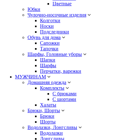
Цветные
Юбки
Чулочно-носочные изделия
Колготки
Носки
Подследники
Обувь для дома
Сапожки
Тапочки
Шарфы, Головные уборы
Шапки
Шарфы
Перчатки, варежки
МУЖЧИНАМ
Домашняя одежда
Комплекты
С брюками
С шортами
Халаты
Брюки, Шорты
Брюки
Шорты
Водолазки, Лонгсливы
Водолазки
Лонгсливы