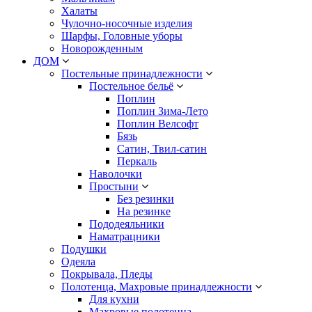
Халаты
Чулочно-носочные изделия
Шарфы, Головные уборы
Новорожденным
ДОМ
Постельные принадлежности
Постельное бельё
Поплин
Поплин Зима-Лето
Поплин Велсофт
Бязь
Сатин, Твил-сатин
Перкаль
Наволочки
Простыни
Без резинки
На резинке
Пододеяльники
Наматрацники
Подушки
Одеяла
Покрывала, Пледы
Полотенца, Махровые принадлежности
Для кухни
Махровые полотенца