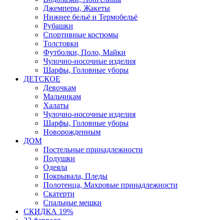
Джемперы, Жакеты
Нижнее бельё и Термобельё
Рубашки
Спортивные костюмы
Толстовки
Футболки, Поло, Майки
Чулочно-носочные изделия
Шарфы, Головные уборы
ДЕТСКОЕ
Девочкам
Мальчикам
Халаты
Чулочно-носочные изделия
Шарфы, Головные уборы
Новорожденным
ДОМ
Постельные принадлежности
Подушки
Одеяла
Покрывала, Пледы
Полотенца, Махровые принадлежности
Скатерти
Спальные мешки
СКИДКА 19%