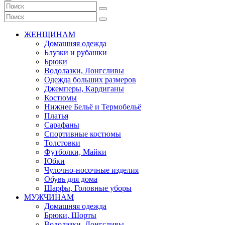
ЖЕНЩИНАМ
Домашняя одежда
Блузки и рубашки
Брюки
Водолазки, Лонгсливы
Одежда больших размеров
Джемперы, Кардиганы
Костюмы
Нижнее Бельё и Термобельё
Платья
Сарафаны
Спортивные костюмы
Толстовки
Футболки, Майки
Юбки
Чулочно-носочные изделия
Обувь для дома
Шарфы, Головные уборы
МУЖЧИНАМ
Домашняя одежда
Брюки, Шорты
Водолазки, Лонгсливы