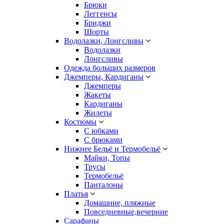
Брюки
Леггенсы
Бриджи
Шорты
Водолазки, Лонгсливы
Водолазки
Лонгсливы
Одежда больших размеров
Джемперы, Кардиганы
Джемперы
Жакеты
Кардиганы
Жилеты
Костюмы
С юбками
С брюками
Нижнее Бельё и Термобельё
Майки, Топы
Трусы
Термобельё
Панталоны
Платья
Домашние, пляжные
Повседневные,вечерние
Сарафаны