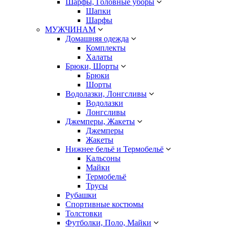
Шарфы, Головные уборы
Шапки
Шарфы
МУЖЧИНАМ
Домашняя одежда
Комплекты
Халаты
Брюки, Шорты
Брюки
Шорты
Водолазки, Лонгсливы
Водолазки
Лонгсливы
Джемперы, Жакеты
Джемперы
Жакеты
Нижнее бельё и Термобельё
Кальсоны
Майки
Термобельё
Трусы
Рубашки
Спортивные костюмы
Толстовки
Футболки, Поло, Майки