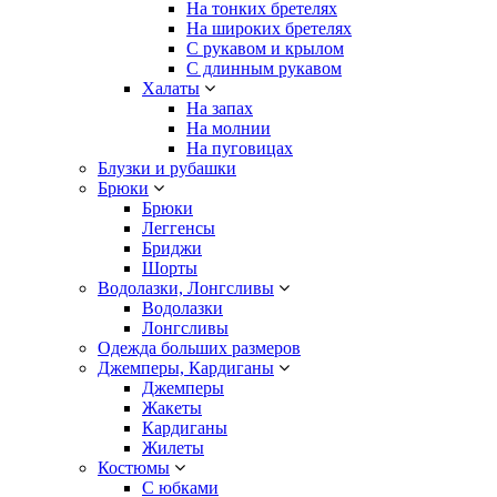
На тонких бретелях
На широких бретелях
С рукавом и крылом
С длинным рукавом
Халаты
На запах
На молнии
На пуговицах
Блузки и рубашки
Брюки
Брюки
Леггенсы
Бриджи
Шорты
Водолазки, Лонгсливы
Водолазки
Лонгсливы
Одежда больших размеров
Джемперы, Кардиганы
Джемперы
Жакеты
Кардиганы
Жилеты
Костюмы
С юбками