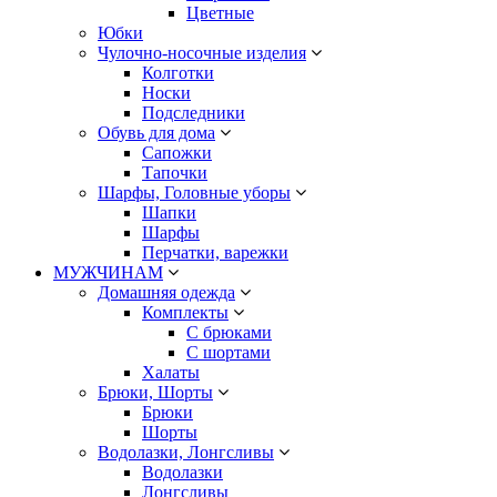
Цветные
Юбки
Чулочно-носочные изделия
Колготки
Носки
Подследники
Обувь для дома
Сапожки
Тапочки
Шарфы, Головные уборы
Шапки
Шарфы
Перчатки, варежки
МУЖЧИНАМ
Домашняя одежда
Комплекты
С брюками
С шортами
Халаты
Брюки, Шорты
Брюки
Шорты
Водолазки, Лонгсливы
Водолазки
Лонгсливы