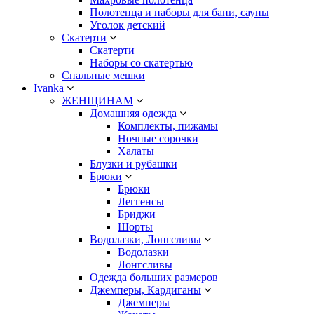
Полотенца и наборы для бани, сауны
Уголок детский
Скатерти
Скатерти
Наборы со скатертью
Спальные мешки
Ivanka
ЖЕНЩИНАМ
Домашняя одежда
Комплекты, пижамы
Ночные сорочки
Халаты
Блузки и рубашки
Брюки
Брюки
Леггенсы
Бриджи
Шорты
Водолазки, Лонгсливы
Водолазки
Лонгсливы
Одежда больших размеров
Джемперы, Кардиганы
Джемперы