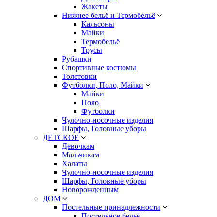
Жакеты
Нижнее бельё и Термобельё
Кальсоны
Майки
Термобельё
Трусы
Рубашки
Спортивные костюмы
Толстовки
Футболки, Поло, Майки
Майки
Поло
Футболки
Чулочно-носочные изделия
Шарфы, Головные уборы
ДЕТСКОЕ
Девочкам
Мальчикам
Халаты
Чулочно-носочные изделия
Шарфы, Головные уборы
Новорожденным
ДОМ
Постельные принадлежности
Постельное бельё