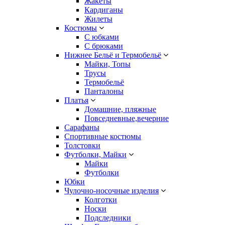
Жакеты
Кардиганы
Жилеты
Костюмы
С юбками
С брюками
Нижнее Бельё и Термобельё
Майки, Топы
Трусы
Термобельё
Панталоны
Платья
Домашние, пляжные
Повседневные,вечерние
Сарафаны
Спортивные костюмы
Толстовки
Футболки, Майки
Майки
Футболки
Юбки
Чулочно-носочные изделия
Колготки
Носки
Подследники