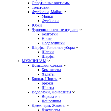
Спортивные костюмы
Толстовки
Футболки, Майки
Майки
Футболки
Юбки
Чулочно-носочные изделия
Колготки
Носки
Подследники
Шарфы, Головные уборы
Шапки
Шарфы
МУЖЧИНАМ
Домашняя одежда
Комплекты
Халаты
Брюки, Шорты
Брюки
Шорты
Водолазки, Лонгсливы
Водолазки
Лонгсливы
Джемперы, Жакеты
Джемперы