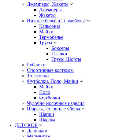
Джемперы, Жакеты
Джемперы
Жакеты
Нижнее бельё и Термобельё
Кальсоны
Майки
Термобельё
Трусы
Боксеры
Плавки
Трусы-Шорты
Рубашки
Спортивные костюмы
Толстовки
Футболки, Поло, Майки
Майки
Поло
Футболки
Чулочно-носочные изделия
Шарфы, Головные уборы
Шапки
Шарфы
ДЕТСКОЕ
Девочкам
Мальчикам