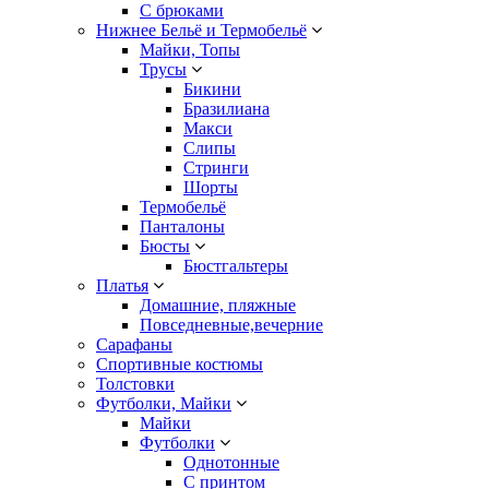
С брюками
Нижнее Бельё и Термобельё
Майки, Топы
Трусы
Бикини
Бразилиана
Макси
Слипы
Стринги
Шорты
Термобельё
Панталоны
Бюсты
Бюстгальтеры
Платья
Домашние, пляжные
Повседневные,вечерние
Сарафаны
Спортивные костюмы
Толстовки
Футболки, Майки
Майки
Футболки
Однотонные
С принтом