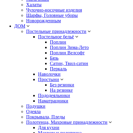
Халаты
Чулочно-носочные изделия
Шарфы, Головные уборы
Новорожденным
ДОМ
Постельные принадлежности
Постельное бельё
Поплин
Поплин Зима-Лето
Поплин Велсофт
Бязь
Сатин, Твил-сатин
Перкаль
Наволочки
Простыни
Без резинки
На резинке
Пододеяльники
Наматрацники
Подушки
Одеяла
Покрывала, Пледы
Полотенца, Махровые принадлежности
Для кухни
Махровые полотенца