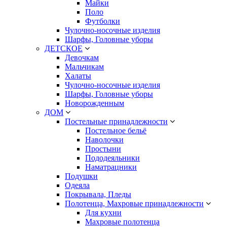
Майки
Поло
Футболки
Чулочно-носочные изделия
Шарфы, Головные уборы
ДЕТСКОЕ
Девочкам
Мальчикам
Халаты
Чулочно-носочные изделия
Шарфы, Головные уборы
Новорожденным
ДОМ
Постельные принадлежности
Постельное бельё
Наволочки
Простыни
Пододеяльники
Наматрацники
Подушки
Одеяла
Покрывала, Пледы
Полотенца, Махровые принадлежности
Для кухни
Махровые полотенца