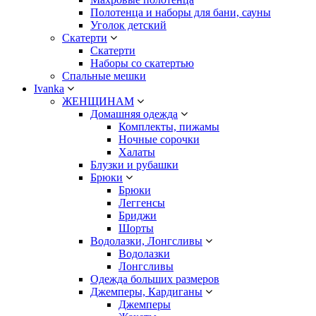
Полотенца и наборы для бани, сауны
Уголок детский
Скатерти
Скатерти
Наборы со скатертью
Спальные мешки
Ivanka
ЖЕНЩИНАМ
Домашняя одежда
Комплекты, пижамы
Ночные сорочки
Халаты
Блузки и рубашки
Брюки
Брюки
Леггенсы
Бриджи
Шорты
Водолазки, Лонгсливы
Водолазки
Лонгсливы
Одежда больших размеров
Джемперы, Кардиганы
Джемперы