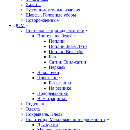
Халаты
Чулочно-носочные изделия
Шарфы, Головные уборы
Новорожденным
ДОМ
Постельные принадлежности
Постельное бельё
Поплин
Поплин Зима-Лето
Поплин Велсофт
Бязь
Сатин, Твил-сатин
Перкаль
Наволочки
Простыни
Без резинки
На резинке
Пододеяльники
Наматрацники
Подушки
Одеяла
Покрывала, Пледы
Полотенца, Махровые принадлежности
Для кухни
Махровые полотенца