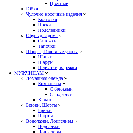
Цветные
Юбки
Чулочно-носочные изделия
Колготки
Носки
Подследники
Обувь для дома
Сапожки
Тапочки
Шарфы, Головные уборы
Шапки
Шарфы
Перчатки, варежки
МУЖЧИНАМ
Домашняя одежда
Комплекты
С брюками
С шортами
Халаты
Брюки, Шорты
Брюки
Шорты
Водолазки, Лонгсливы
Водолазки
Лонгсливы