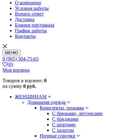
О компании
Условия работы
Вопрос-ответ
Доставка
Бланки предзаказа
График работы
Контакты
МЕНЮ
8 (965) 504-75-65
(0)
Моя корзина
Товаров в корзине:
0
на сумму
0 руб.
ЖЕНЩИНАМ
Домашняя одежда
Комплекты, пижамы
С брюками, леггенсами
С бриджами
С шортами
С халатом
Ночные сорочки