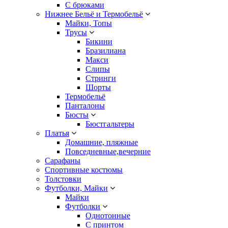
С брюками
Нижнее Бельё и Термобельё
Майки, Топы
Трусы
Бикини
Бразилиана
Макси
Слипы
Стринги
Шорты
Термобельё
Панталоны
Бюсты
Бюстгальтеры
Платья
Домашние, пляжные
Повседневные,вечерние
Сарафаны
Спортивные костюмы
Толстовки
Футболки, Майки
Майки
Футболки
Однотонные
С принтом