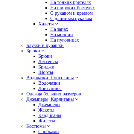
На тонких бретелях
На широких бретелях
С рукавом и крылом
С длинным рукавом
Халаты
На запах
На молнии
На пуговицах
Блузки и рубашки
Брюки
Брюки
Леггенсы
Бриджи
Шорты
Водолазки, Лонгсливы
Водолазки
Лонгсливы
Одежда больших размеров
Джемперы, Кардиганы
Джемперы
Жакеты
Кардиганы
Жилеты
Костюмы
С юбками