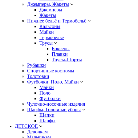
Джемперы, Жакеты
Джемперы
Жакеты
Нижнее бельё и Термобельё
Кальсоны
Майки
Термобельё
Трусы
Боксеры
Плавки
Трусы-Шорты
Рубашки
Спортивные костюмы
Толстовки
Футболки, Поло, Майки
Майки
Поло
Футболки
Чулочно-носочные изделия
Шарфы, Головные уборы
Шапки
Шарфы
ДЕТСКОЕ
Девочкам
Мальчикам