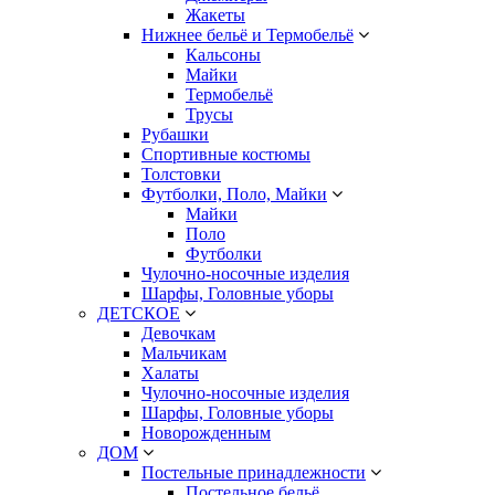
Жакеты
Нижнее бельё и Термобельё
Кальсоны
Майки
Термобельё
Трусы
Рубашки
Спортивные костюмы
Толстовки
Футболки, Поло, Майки
Майки
Поло
Футболки
Чулочно-носочные изделия
Шарфы, Головные уборы
ДЕТСКОЕ
Девочкам
Мальчикам
Халаты
Чулочно-носочные изделия
Шарфы, Головные уборы
Новорожденным
ДОМ
Постельные принадлежности
Постельное бельё