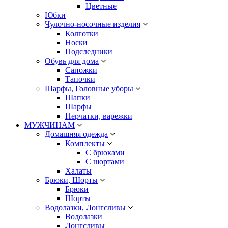
Цветные
Юбки
Чулочно-носочные изделия
Колготки
Носки
Подследники
Обувь для дома
Сапожки
Тапочки
Шарфы, Головные уборы
Шапки
Шарфы
Перчатки, варежки
МУЖЧИНАМ
Домашняя одежда
Комплекты
С брюками
С шортами
Халаты
Брюки, Шорты
Брюки
Шорты
Водолазки, Лонгсливы
Водолазки
Лонгсливы