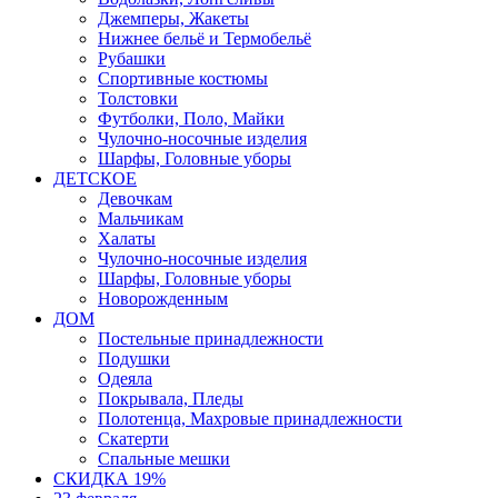
Джемперы, Жакеты
Нижнее бельё и Термобельё
Рубашки
Спортивные костюмы
Толстовки
Футболки, Поло, Майки
Чулочно-носочные изделия
Шарфы, Головные уборы
ДЕТСКОЕ
Девочкам
Мальчикам
Халаты
Чулочно-носочные изделия
Шарфы, Головные уборы
Новорожденным
ДОМ
Постельные принадлежности
Подушки
Одеяла
Покрывала, Пледы
Полотенца, Махровые принадлежности
Скатерти
Спальные мешки
СКИДКА 19%