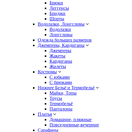
Брюки
Леггенсы
Бриджи
Шорты
Водолазки, Лонгсливы
Водолазки
Лонгсливы
Одежда больших размеров
Джемперы, Кардиганы
Джемперы
Жакеты
Кардиганы
Жилеты
Костюмы
С юбками
С брюками
Нижнее Бельё и Термобельё
Майки, Топы
Трусы
Термобельё
Панталоны
Платья
Домашние, пляжные
Повседневные,вечерние
Сарафаны