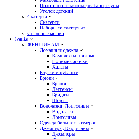
Полотенца и наборы для бани, сауны
Уголок детский
Скатерти
Скатерти
Наборы со скатертью
Спальные мешки
Ivanka
ЖЕНЩИНАМ
Домашняя одежда
Комплекты, пижамы
Ночные сорочки
Халаты
Блузки и рубашки
Брюки
Брюки
Леггенсы
Бриджи
Шорты
Водолазки, Лонгсливы
Водолазки
Лонгсливы
Одежда больших размеров
Джемперы, Кардиганы
Джемперы