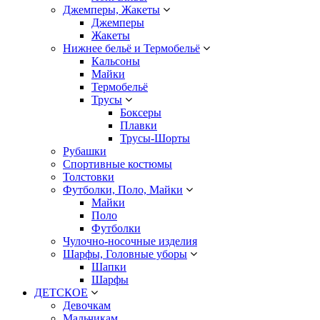
Джемперы, Жакеты
Джемперы
Жакеты
Нижнее бельё и Термобельё
Кальсоны
Майки
Термобельё
Трусы
Боксеры
Плавки
Трусы-Шорты
Рубашки
Спортивные костюмы
Толстовки
Футболки, Поло, Майки
Майки
Поло
Футболки
Чулочно-носочные изделия
Шарфы, Головные уборы
Шапки
Шарфы
ДЕТСКОЕ
Девочкам
Мальчикам