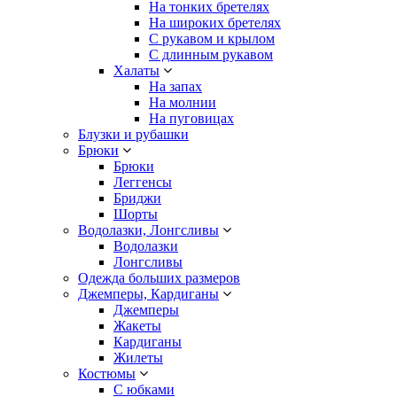
На тонких бретелях
На широких бретелях
С рукавом и крылом
С длинным рукавом
Халаты
На запах
На молнии
На пуговицах
Блузки и рубашки
Брюки
Брюки
Леггенсы
Бриджи
Шорты
Водолазки, Лонгсливы
Водолазки
Лонгсливы
Одежда больших размеров
Джемперы, Кардиганы
Джемперы
Жакеты
Кардиганы
Жилеты
Костюмы
С юбками