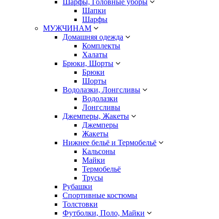
Шарфы, Головные уборы
Шапки
Шарфы
МУЖЧИНАМ
Домашняя одежда
Комплекты
Халаты
Брюки, Шорты
Брюки
Шорты
Водолазки, Лонгсливы
Водолазки
Лонгсливы
Джемперы, Жакеты
Джемперы
Жакеты
Нижнее бельё и Термобельё
Кальсоны
Майки
Термобельё
Трусы
Рубашки
Спортивные костюмы
Толстовки
Футболки, Поло, Майки