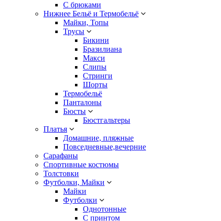
С брюками
Нижнее Бельё и Термобельё
Майки, Топы
Трусы
Бикини
Бразилиана
Макси
Слипы
Стринги
Шорты
Термобельё
Панталоны
Бюсты
Бюстгальтеры
Платья
Домашние, пляжные
Повседневные,вечерние
Сарафаны
Спортивные костюмы
Толстовки
Футболки, Майки
Майки
Футболки
Однотонные
С принтом