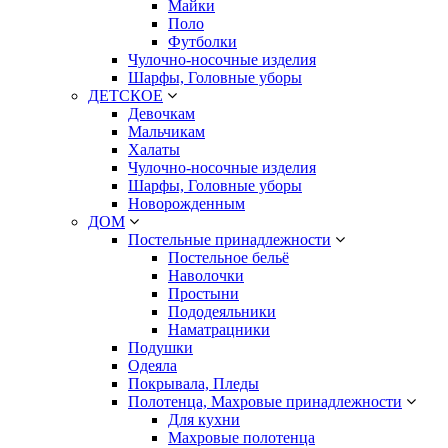
Майки
Поло
Футболки
Чулочно-носочные изделия
Шарфы, Головные уборы
ДЕТСКОЕ
Девочкам
Мальчикам
Халаты
Чулочно-носочные изделия
Шарфы, Головные уборы
Новорожденным
ДОМ
Постельные принадлежности
Постельное бельё
Наволочки
Простыни
Пододеяльники
Наматрацники
Подушки
Одеяла
Покрывала, Пледы
Полотенца, Махровые принадлежности
Для кухни
Махровые полотенца