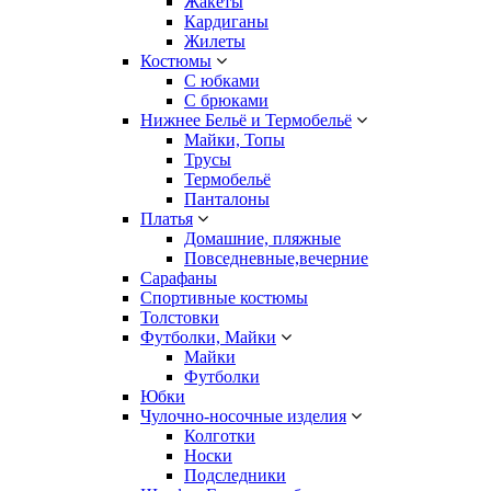
Жакеты
Кардиганы
Жилеты
Костюмы
С юбками
С брюками
Нижнее Бельё и Термобельё
Майки, Топы
Трусы
Термобельё
Панталоны
Платья
Домашние, пляжные
Повседневные,вечерние
Сарафаны
Спортивные костюмы
Толстовки
Футболки, Майки
Майки
Футболки
Юбки
Чулочно-носочные изделия
Колготки
Носки
Подследники