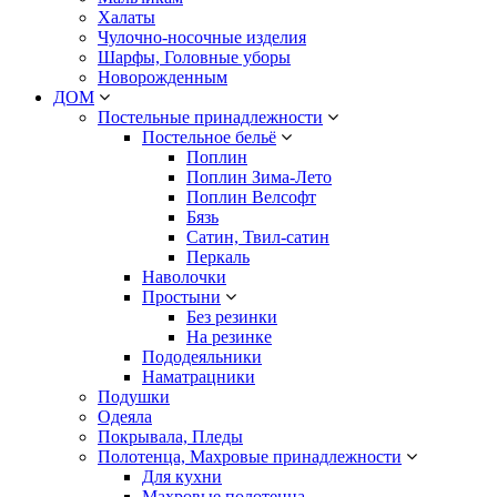
Халаты
Чулочно-носочные изделия
Шарфы, Головные уборы
Новорожденным
ДОМ
Постельные принадлежности
Постельное бельё
Поплин
Поплин Зима-Лето
Поплин Велсофт
Бязь
Сатин, Твил-сатин
Перкаль
Наволочки
Простыни
Без резинки
На резинке
Пододеяльники
Наматрацники
Подушки
Одеяла
Покрывала, Пледы
Полотенца, Махровые принадлежности
Для кухни
Махровые полотенца