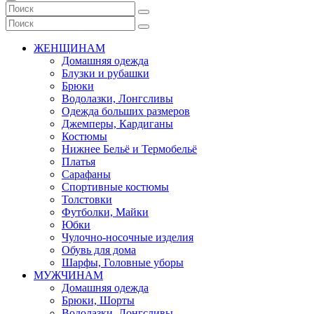
ЖЕНЩИНАМ
Домашняя одежда
Блузки и рубашки
Брюки
Водолазки, Лонгсливы
Одежда больших размеров
Джемперы, Кардиганы
Костюмы
Нижнее Бельё и Термобельё
Платья
Сарафаны
Спортивные костюмы
Толстовки
Футболки, Майки
Юбки
Чулочно-носочные изделия
Обувь для дома
Шарфы, Головные уборы
МУЖЧИНАМ
Домашняя одежда
Брюки, Шорты
Водолазки, Лонгсливы