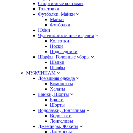
Спортивные костюмы
Толстовки
Футболки, Майки
Майки
Футболки
Юбки
Чулочно-носочные изделия
Колготки
Носки
Подследники
Шарфы, Головные уборы
Шапки
Шарфы
МУЖЧИНАМ
Домашняя одежда
Комплекты
Халаты
Брюки, Шорты
Брюки
Шорты
Водолазки, Лонгсливы
Водолазки
Лонгсливы
Джемперы, Жакеты
Джемперы