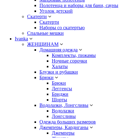
Полотенца и наборы для бани, сауны
Уголок детский
Скатерти
Скатерти
Наборы со скатертью
Спальные мешки
Ivanka
ЖЕНЩИНАМ
Домашняя одежда
Комплекты, пижамы
Ночные сорочки
Халаты
Блузки и рубашки
Брюки
Брюки
Леггенсы
Бриджи
Шорты
Водолазки, Лонгсливы
Водолазки
Лонгсливы
Одежда больших размеров
Джемперы, Кардиганы
Джемперы