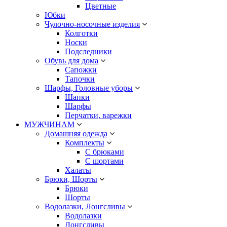
Цветные
Юбки
Чулочно-носочные изделия
Колготки
Носки
Подследники
Обувь для дома
Сапожки
Тапочки
Шарфы, Головные уборы
Шапки
Шарфы
Перчатки, варежки
МУЖЧИНАМ
Домашняя одежда
Комплекты
С брюками
С шортами
Халаты
Брюки, Шорты
Брюки
Шорты
Водолазки, Лонгсливы
Водолазки
Лонгсливы