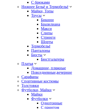
С брюками
Нижнее Бельё и Термобельё
Майки, Топы
Трусы
Бикини
Бразилиана
Макси
Слипы
Стринги
Шорты
Термобельё
Панталоны
Бюсты
Бюстгальтеры
Платья
Домашние, пляжные
Повседневные,вечерние
Сарафаны
Спортивные костюмы
Толстовки
Футболки, Майки
Майки
Футболки
Однотонные
С принтом