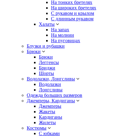
На тонких бретелях
На широких бретелях
С рукавом и крылом
С длинным рукавом
Халаты
На запах
На молнии
На пуговицах
Блузки и рубашки
Брюки
Брюки
Леггенсы
Бриджи
Шорты
Водолазки, Лонгсливы
Водолазки
Лонгсливы
Одежда больших размеров
Джемперы, Кардиганы
Джемперы
Жакеты
Кардиганы
Жилеты
Костюмы
С юбками