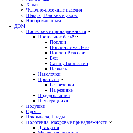
Халаты
Чулочно-носочные изделия
Шарфы, Головные уборы
Новорожденным
ДОМ
Постельные принадлежности
Постельное бельё
Поплин
Поплин Зима-Лето
Поплин Велсофт
Бязь
Сатин, Твил-сатин
Перкаль
Наволочки
Простыни
Без резинки
На резинке
Пододеяльники
Наматрацники
Подушки
Одеяла
Покрывала, Пледы
Полотенца, Махровые принадлежности
Для кухни
Махровые полотенца