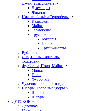
Джемперы, Жакеты
Джемперы
Жакеты
Нижнее бельё и Термобельё
Кальсоны
Майки
Термобельё
Трусы
Боксеры
Плавки
Трусы-Шорты
Рубашки
Спортивные костюмы
Толстовки
Футболки, Поло, Майки
Майки
Поло
Футболки
Чулочно-носочные изделия
Шарфы, Головные уборы
Шапки
Шарфы
ДЕТСКОЕ
Девочкам
Мальчикам