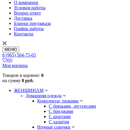
О компании
Условия работы
Вопрос-ответ
Доставка
Бланки предзаказа
График работы
Контакты
МЕНЮ
8 (965) 504-75-65
(0)
Моя корзина
Товаров в корзине:
0
на сумму
0 руб.
ЖЕНЩИНАМ
Домашняя одежда
Комплекты, пижамы
С брюками, леггенсами
С бриджами
С шортами
С халатом
Ночные сорочки