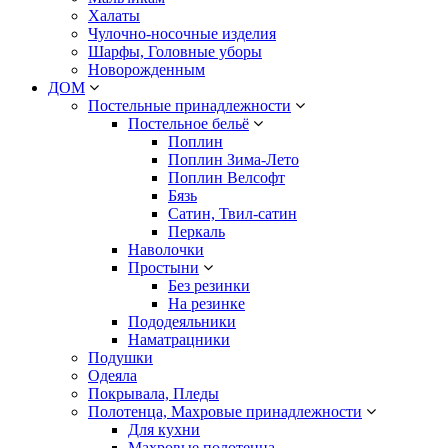
Халаты
Чулочно-носочные изделия
Шарфы, Головные уборы
Новорожденным
ДОМ
Постельные принадлежности
Постельное бельё
Поплин
Поплин Зима-Лето
Поплин Велсофт
Бязь
Сатин, Твил-сатин
Перкаль
Наволочки
Простыни
Без резинки
На резинке
Пододеяльники
Наматрацники
Подушки
Одеяла
Покрывала, Пледы
Полотенца, Махровые принадлежности
Для кухни
Махровые полотенца