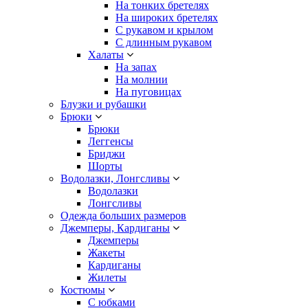
На тонких бретелях
На широких бретелях
С рукавом и крылом
С длинным рукавом
Халаты
На запах
На молнии
На пуговицах
Блузки и рубашки
Брюки
Брюки
Леггенсы
Бриджи
Шорты
Водолазки, Лонгсливы
Водолазки
Лонгсливы
Одежда больших размеров
Джемперы, Кардиганы
Джемперы
Жакеты
Кардиганы
Жилеты
Костюмы
С юбками