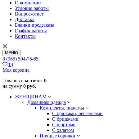
О компании
Условия работы
Вопрос-ответ
Доставка
Бланки предзаказа
График работы
Контакты
МЕНЮ
8 (965) 504-75-65
(0)
Моя корзина
Товаров в корзине:
0
на сумму
0 руб.
ЖЕНЩИНАМ
Домашняя одежда
Комплекты, пижамы
С брюками, леггенсами
С бриджами
С шортами
С халатом
Ночные сорочки