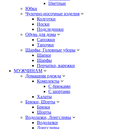
Цветные
Юбки
Чулочно-носочные изделия
Колготки
Носки
Подследники
Обувь для дома
Сапожки
Тапочки
Шарфы, Головные уборы
Шапки
Шарфы
Перчатки, варежки
МУЖЧИНАМ
Домашняя одежда
Комплекты
С брюками
С шортами
Халаты
Брюки, Шорты
Брюки
Шорты
Водолазки, Лонгсливы
Водолазки
Лонгсливы