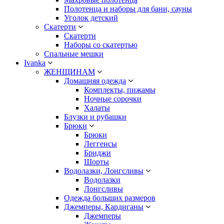
Полотенца и наборы для бани, сауны
Уголок детский
Скатерти
Скатерти
Наборы со скатертью
Спальные мешки
Ivanka
ЖЕНЩИНАМ
Домашняя одежда
Комплекты, пижамы
Ночные сорочки
Халаты
Блузки и рубашки
Брюки
Брюки
Леггенсы
Бриджи
Шорты
Водолазки, Лонгсливы
Водолазки
Лонгсливы
Одежда больших размеров
Джемперы, Кардиганы
Джемперы