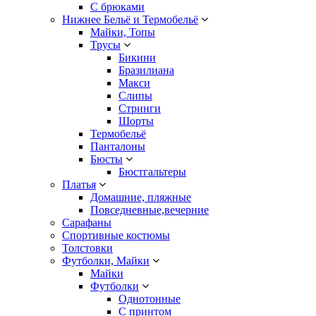
С брюками
Нижнее Бельё и Термобельё
Майки, Топы
Трусы
Бикини
Бразилиана
Макси
Слипы
Стринги
Шорты
Термобельё
Панталоны
Бюсты
Бюстгальтеры
Платья
Домашние, пляжные
Повседневные,вечерние
Сарафаны
Спортивные костюмы
Толстовки
Футболки, Майки
Майки
Футболки
Однотонные
С принтом