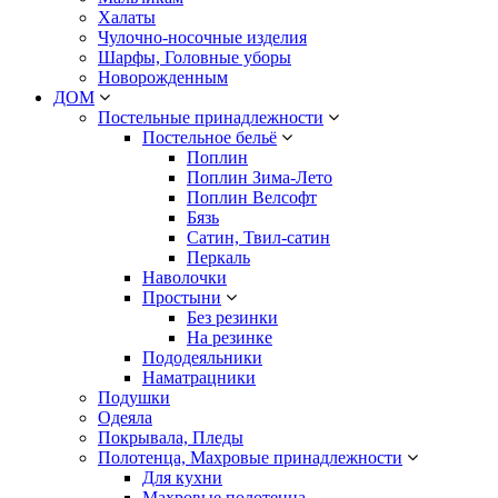
Халаты
Чулочно-носочные изделия
Шарфы, Головные уборы
Новорожденным
ДОМ
Постельные принадлежности
Постельное бельё
Поплин
Поплин Зима-Лето
Поплин Велсофт
Бязь
Сатин, Твил-сатин
Перкаль
Наволочки
Простыни
Без резинки
На резинке
Пододеяльники
Наматрацники
Подушки
Одеяла
Покрывала, Пледы
Полотенца, Махровые принадлежности
Для кухни
Махровые полотенца