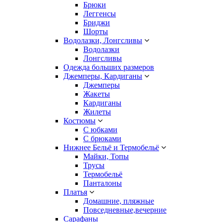
Брюки
Леггенсы
Бриджи
Шорты
Водолазки, Лонгсливы
Водолазки
Лонгсливы
Одежда больших размеров
Джемперы, Кардиганы
Джемперы
Жакеты
Кардиганы
Жилеты
Костюмы
С юбками
С брюками
Нижнее Бельё и Термобельё
Майки, Топы
Трусы
Термобельё
Панталоны
Платья
Домашние, пляжные
Повседневные,вечерние
Сарафаны