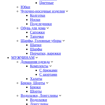
Цветные
Юбки
Чулочно-носочные изделия
Колготки
Носки
Подследники
Обувь для дома
Сапожки
Тапочки
Шарфы, Головные уборы
Шапки
Шарфы
Перчатки, варежки
МУЖЧИНАМ
Домашняя одежда
Комплекты
С брюками
С шортами
Халаты
Брюки, Шорты
Брюки
Шорты
Водолазки, Лонгсливы
Водолазки
Лонгсливы