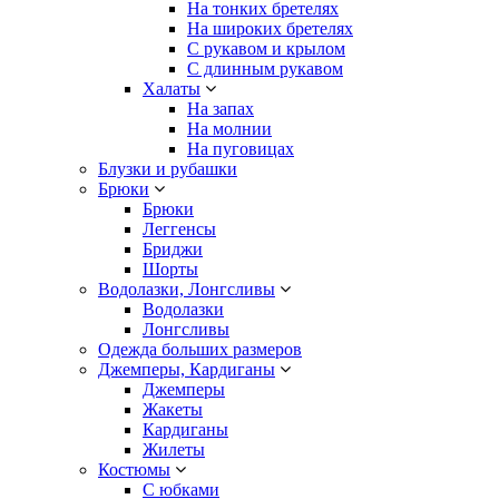
На тонких бретелях
На широких бретелях
С рукавом и крылом
С длинным рукавом
Халаты
На запах
На молнии
На пуговицах
Блузки и рубашки
Брюки
Брюки
Леггенсы
Бриджи
Шорты
Водолазки, Лонгсливы
Водолазки
Лонгсливы
Одежда больших размеров
Джемперы, Кардиганы
Джемперы
Жакеты
Кардиганы
Жилеты
Костюмы
С юбками