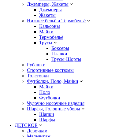
Джемперы, Жакеты
Джемперы
Жакеты
Нижнее бельё и Термобельё
Кальсоны
Майки
Термобельё
Трусы
Боксеры
Плавки
Трусы-Шорты
Рубашки
Спортивные костюмы
Толстовки
Футболки, Поло, Майки
Майки
Поло
Футболки
Чулочно-носочные изделия
Шарфы, Головные уборы
Шапки
Шарфы
ДЕТСКОЕ
Девочкам
Мальчикам