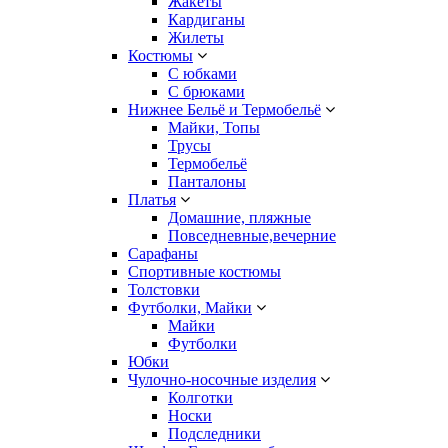
Жакеты
Кардиганы
Жилеты
Костюмы
С юбками
С брюками
Нижнее Бельё и Термобельё
Майки, Топы
Трусы
Термобельё
Панталоны
Платья
Домашние, пляжные
Повседневные,вечерние
Сарафаны
Спортивные костюмы
Толстовки
Футболки, Майки
Майки
Футболки
Юбки
Чулочно-носочные изделия
Колготки
Носки
Подследники