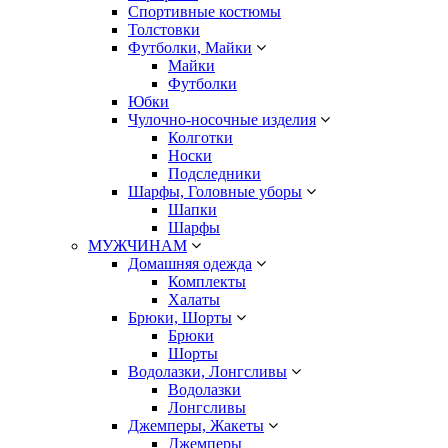
Спортивные костюмы
Толстовки
Футболки, Майки
Майки
Футболки
Юбки
Чулочно-носочные изделия
Колготки
Носки
Подследники
Шарфы, Головные уборы
Шапки
Шарфы
МУЖЧИНАМ
Домашняя одежда
Комплекты
Халаты
Брюки, Шорты
Брюки
Шорты
Водолазки, Лонгсливы
Водолазки
Лонгсливы
Джемперы, Жакеты
Джемперы