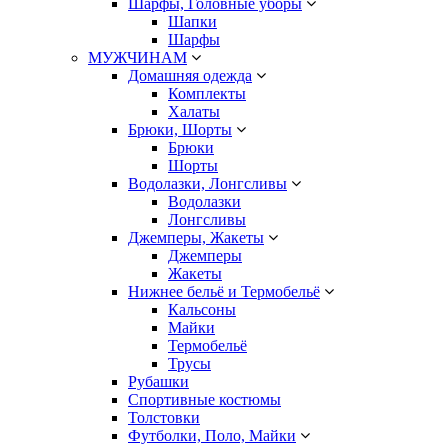
Шарфы, Головные уборы
Шапки
Шарфы
МУЖЧИНАМ
Домашняя одежда
Комплекты
Халаты
Брюки, Шорты
Брюки
Шорты
Водолазки, Лонгсливы
Водолазки
Лонгсливы
Джемперы, Жакеты
Джемперы
Жакеты
Нижнее бельё и Термобельё
Кальсоны
Майки
Термобельё
Трусы
Рубашки
Спортивные костюмы
Толстовки
Футболки, Поло, Майки