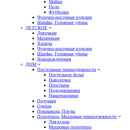
Майки
Поло
Футболки
Чулочно-носочные изделия
Шарфы, Головные уборы
ДЕТСКОЕ
Девочкам
Мальчикам
Халаты
Чулочно-носочные изделия
Шарфы, Головные уборы
Новорожденным
ДОМ
Постельные принадлежности
Постельное бельё
Наволочки
Простыни
Пододеяльники
Наматрацники
Подушки
Одеяла
Покрывала, Пледы
Полотенца, Махровые принадлежности
Для кухни
Махровые полотенца