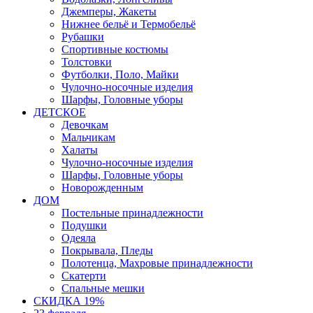
Джемперы, Жакеты
Нижнее бельё и Термобельё
Рубашки
Спортивные костюмы
Толстовки
Футболки, Поло, Майки
Чулочно-носочные изделия
Шарфы, Головные уборы
ДЕТСКОЕ
Девочкам
Мальчикам
Халаты
Чулочно-носочные изделия
Шарфы, Головные уборы
Новорожденным
ДОМ
Постельные принадлежности
Подушки
Одеяла
Покрывала, Пледы
Полотенца, Махровые принадлежности
Скатерти
Спальные мешки
СКИДКА 19%