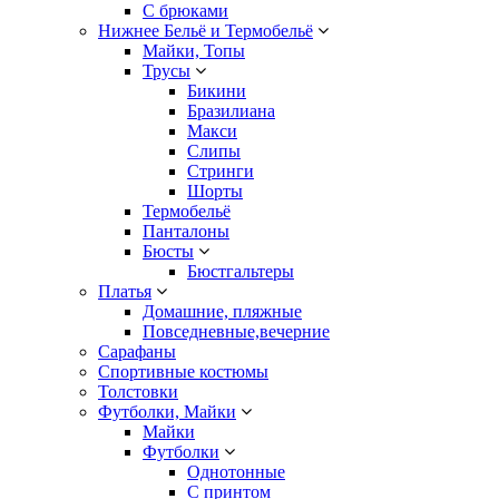
С брюками
Нижнее Бельё и Термобельё
Майки, Топы
Трусы
Бикини
Бразилиана
Макси
Слипы
Стринги
Шорты
Термобельё
Панталоны
Бюсты
Бюстгальтеры
Платья
Домашние, пляжные
Повседневные,вечерние
Сарафаны
Спортивные костюмы
Толстовки
Футболки, Майки
Майки
Футболки
Однотонные
С принтом