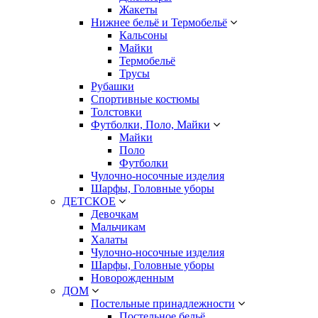
Жакеты
Нижнее бельё и Термобельё
Кальсоны
Майки
Термобельё
Трусы
Рубашки
Спортивные костюмы
Толстовки
Футболки, Поло, Майки
Майки
Поло
Футболки
Чулочно-носочные изделия
Шарфы, Головные уборы
ДЕТСКОЕ
Девочкам
Мальчикам
Халаты
Чулочно-носочные изделия
Шарфы, Головные уборы
Новорожденным
ДОМ
Постельные принадлежности
Постельное бельё