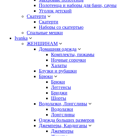
Полотенца и наборы для бани, сауны
Уголок детский
Скатерти
Скатерти
Наборы со скатертью
Спальные мешки
Ivanka
ЖЕНЩИНАМ
Домашняя одежда
Комплекты, пижамы
Ночные сорочки
Халаты
Блузки и рубашки
Брюки
Брюки
Леггенсы
Бриджи
Шорты
Водолазки, Лонгсливы
Водолазки
Лонгсливы
Одежда больших размеров
Джемперы, Кардиганы
Джемперы