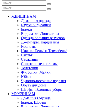
ЖЕНЩИНАМ
Домашняя одежда
Блузки и рубашки
Брюки
Водолазки, Лонгсливы
Одежда больших размеров
Джемперы, Кардиганы
Костюмы
Нижнее Бельё и Термобельё
Платья
Сарафаны
Спортивные костюмы
Толстовки
Футболки, Майки
Юбки
Чулочно-носочные изделия
Обувь для дома
Шарфы, Головные уборы
МУЖЧИНАМ
Домашняя одежда
Брюки, Шорты
Водолазки, Лонгсливы