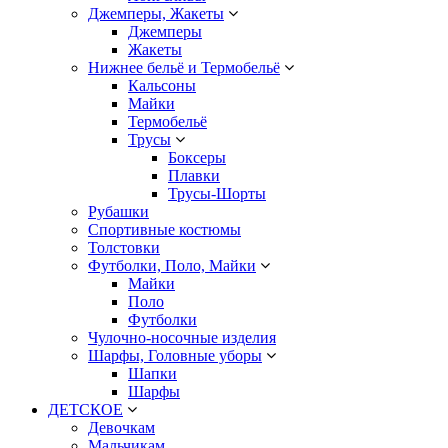
Джемперы, Жакеты
Джемперы
Жакеты
Нижнее бельё и Термобельё
Кальсоны
Майки
Термобельё
Трусы
Боксеры
Плавки
Трусы-Шорты
Рубашки
Спортивные костюмы
Толстовки
Футболки, Поло, Майки
Майки
Поло
Футболки
Чулочно-носочные изделия
Шарфы, Головные уборы
Шапки
Шарфы
ДЕТСКОЕ
Девочкам
Мальчикам