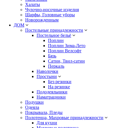
Халаты
Чулочно-носочные изделия
Шарфы, Головные уборы
Новорожденным
ДОМ
Постельные принадлежности
Постельное бельё
Поплин
Поплин Зима-Лето
Поплин Велсофт
Бязь
Сатин, Твил-сатин
Перкаль
Наволочки
Простыни
Без резинки
На резинке
Пододеяльники
Наматрацники
Подушки
Одеяла
Покрывала, Пледы
Полотенца, Махровые принадлежности
Для кухни
Махровые полотенца