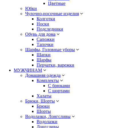
Цветные
Юбки
Чулочно-носочные изделия
Колготки
Носки
Подследники
Обувь для дома
Сапожки
Тапочки
Шарфы, Головные уборы
Шапки
Шарфы
Перчатки, варежки
МУЖЧИНАМ
Домашняя одежда
Комплекты
С брюками
С шортами
Халаты
Брюки, Шорты
Брюки
Шорты
Водолазки, Лонгсливы
Водолазки
Лонгсливы