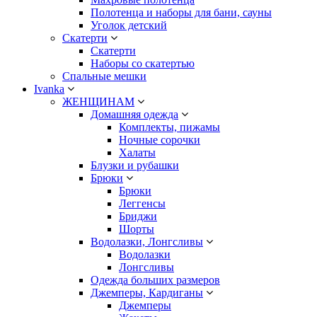
Полотенца и наборы для бани, сауны
Уголок детский
Скатерти
Скатерти
Наборы со скатертью
Спальные мешки
Ivanka
ЖЕНЩИНАМ
Домашняя одежда
Комплекты, пижамы
Ночные сорочки
Халаты
Блузки и рубашки
Брюки
Брюки
Леггенсы
Бриджи
Шорты
Водолазки, Лонгсливы
Водолазки
Лонгсливы
Одежда больших размеров
Джемперы, Кардиганы
Джемперы