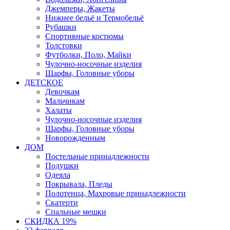
Джемперы, Жакеты
Нижнее бельё и Термобельё
Рубашки
Спортивные костюмы
Толстовки
Футболки, Поло, Майки
Чулочно-носочные изделия
Шарфы, Головные уборы
ДЕТСКОЕ
Девочкам
Мальчикам
Халаты
Чулочно-носочные изделия
Шарфы, Головные уборы
Новорожденным
ДОМ
Постельные принадлежности
Подушки
Одеяла
Покрывала, Пледы
Полотенца, Махровые принадлежности
Скатерти
Спальные мешки
СКИДКА 19%