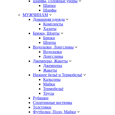
Шарфы, Головные уборы
Шапки
Шарфы
МУЖЧИНАМ
Домашняя одежда
Комплекты
Халаты
Брюки, Шорты
Брюки
Шорты
Водолазки, Лонгсливы
Водолазки
Лонгсливы
Джемперы, Жакеты
Джемперы
Жакеты
Нижнее бельё и Термобельё
Кальсоны
Майки
Термобельё
Трусы
Рубашки
Спортивные костюмы
Толстовки
Футболки, Поло, Майки