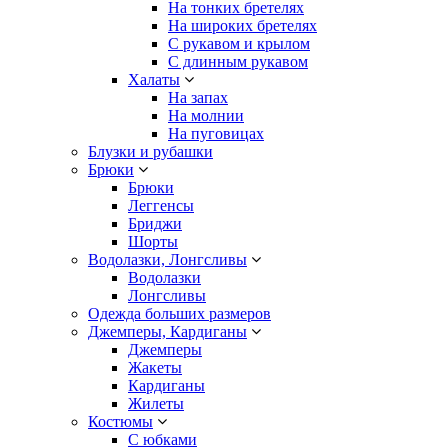
На тонких бретелях
На широких бретелях
С рукавом и крылом
С длинным рукавом
Халаты
На запах
На молнии
На пуговицах
Блузки и рубашки
Брюки
Брюки
Леггенсы
Бриджи
Шорты
Водолазки, Лонгсливы
Водолазки
Лонгсливы
Одежда больших размеров
Джемперы, Кардиганы
Джемперы
Жакеты
Кардиганы
Жилеты
Костюмы
С юбками