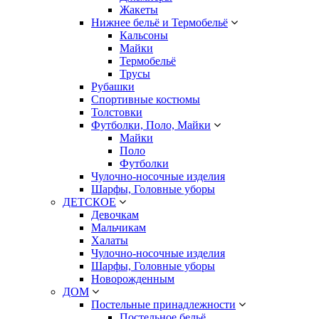
Жакеты
Нижнее бельё и Термобельё
Кальсоны
Майки
Термобельё
Трусы
Рубашки
Спортивные костюмы
Толстовки
Футболки, Поло, Майки
Майки
Поло
Футболки
Чулочно-носочные изделия
Шарфы, Головные уборы
ДЕТСКОЕ
Девочкам
Мальчикам
Халаты
Чулочно-носочные изделия
Шарфы, Головные уборы
Новорожденным
ДОМ
Постельные принадлежности
Постельное бельё