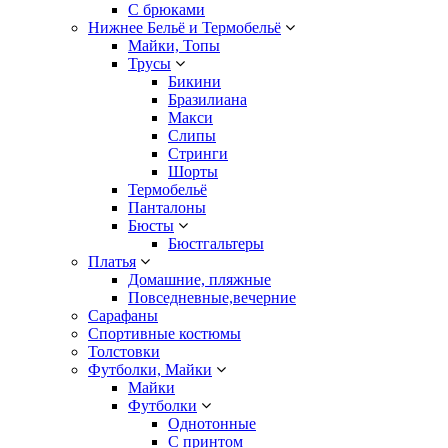
С брюками
Нижнее Бельё и Термобельё
Майки, Топы
Трусы
Бикини
Бразилиана
Макси
Слипы
Стринги
Шорты
Термобельё
Панталоны
Бюсты
Бюстгальтеры
Платья
Домашние, пляжные
Повседневные,вечерние
Сарафаны
Спортивные костюмы
Толстовки
Футболки, Майки
Майки
Футболки
Однотонные
С принтом