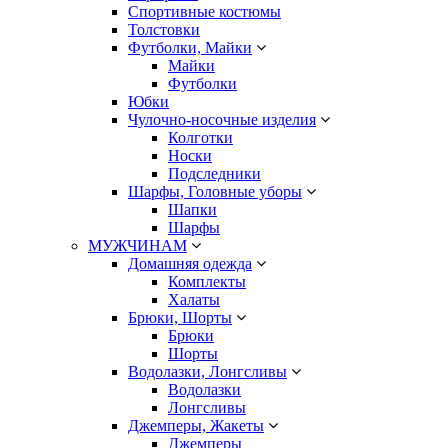
Спортивные костюмы
Толстовки
Футболки, Майки
Майки
Футболки
Юбки
Чулочно-носочные изделия
Колготки
Носки
Подследники
Шарфы, Головные уборы
Шапки
Шарфы
МУЖЧИНАМ
Домашняя одежда
Комплекты
Халаты
Брюки, Шорты
Брюки
Шорты
Водолазки, Лонгсливы
Водолазки
Лонгсливы
Джемперы, Жакеты
Джемперы