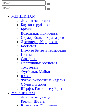
ЖЕНЩИНАМ
Домашняя одежда
Блузки и рубашки
Брюки
Водолазки, Лонгсливы
Одежда больших размеров
Джемперы, Кардиганы
Костюмы
Нижнее Бельё и Термобельё
Платья
Сарафаны
Спортивные костюмы
Толстовки
Футболки, Майки
Юбки
Чулочно-носочные изделия
Обувь для дома
Шарфы, Головные уборы
МУЖЧИНАМ
Домашняя одежда
Брюки, Шорты
Водолазки, Лонгсливы