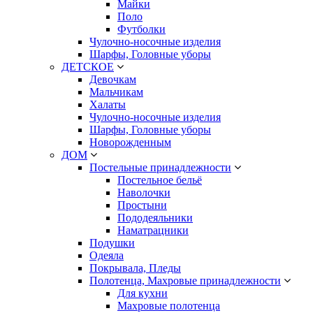
Майки
Поло
Футболки
Чулочно-носочные изделия
Шарфы, Головные уборы
ДЕТСКОЕ
Девочкам
Мальчикам
Халаты
Чулочно-носочные изделия
Шарфы, Головные уборы
Новорожденным
ДОМ
Постельные принадлежности
Постельное бельё
Наволочки
Простыни
Пододеяльники
Наматрацники
Подушки
Одеяла
Покрывала, Пледы
Полотенца, Махровые принадлежности
Для кухни
Махровые полотенца