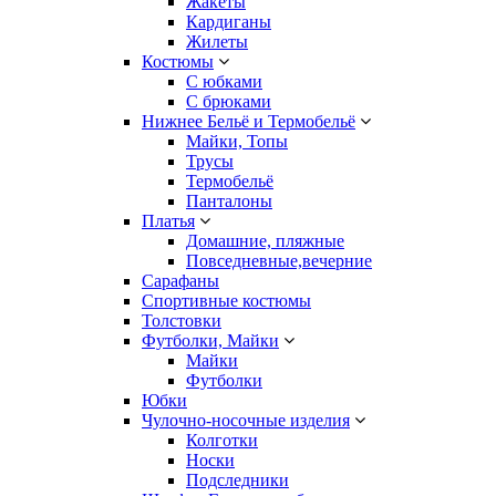
Жакеты
Кардиганы
Жилеты
Костюмы
С юбками
С брюками
Нижнее Бельё и Термобельё
Майки, Топы
Трусы
Термобельё
Панталоны
Платья
Домашние, пляжные
Повседневные,вечерние
Сарафаны
Спортивные костюмы
Толстовки
Футболки, Майки
Майки
Футболки
Юбки
Чулочно-носочные изделия
Колготки
Носки
Подследники