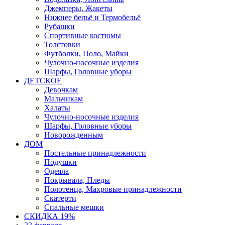
Джемперы, Жакеты
Нижнее бельё и Термобельё
Рубашки
Спортивные костюмы
Толстовки
Футболки, Поло, Майки
Чулочно-носочные изделия
Шарфы, Головные уборы
ДЕТСКОЕ
Девочкам
Мальчикам
Халаты
Чулочно-носочные изделия
Шарфы, Головные уборы
Новорожденным
ДОМ
Постельные принадлежности
Подушки
Одеяла
Покрывала, Пледы
Полотенца, Махровые принадлежности
Скатерти
Спальные мешки
СКИДКА 19%