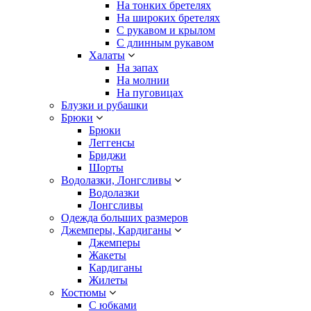
На тонких бретелях
На широких бретелях
С рукавом и крылом
С длинным рукавом
Халаты
На запах
На молнии
На пуговицах
Блузки и рубашки
Брюки
Брюки
Леггенсы
Бриджи
Шорты
Водолазки, Лонгсливы
Водолазки
Лонгсливы
Одежда больших размеров
Джемперы, Кардиганы
Джемперы
Жакеты
Кардиганы
Жилеты
Костюмы
С юбками