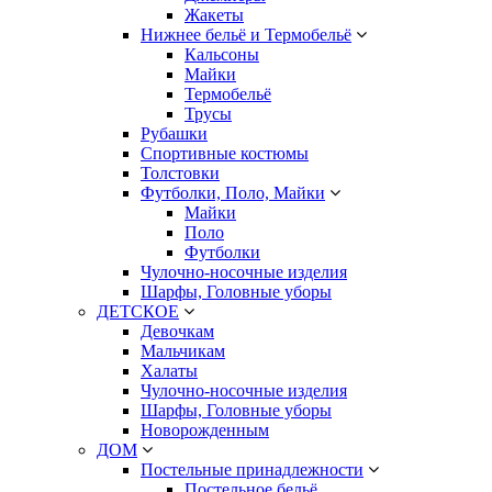
Жакеты
Нижнее бельё и Термобельё
Кальсоны
Майки
Термобельё
Трусы
Рубашки
Спортивные костюмы
Толстовки
Футболки, Поло, Майки
Майки
Поло
Футболки
Чулочно-носочные изделия
Шарфы, Головные уборы
ДЕТСКОЕ
Девочкам
Мальчикам
Халаты
Чулочно-носочные изделия
Шарфы, Головные уборы
Новорожденным
ДОМ
Постельные принадлежности
Постельное бельё