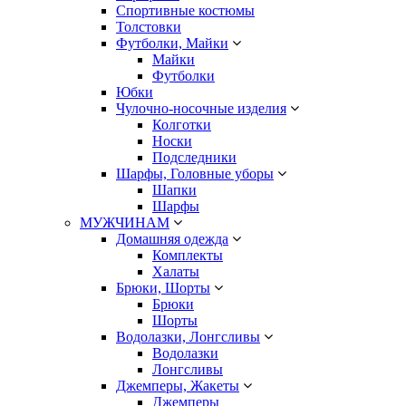
Спортивные костюмы
Толстовки
Футболки, Майки
Майки
Футболки
Юбки
Чулочно-носочные изделия
Колготки
Носки
Подследники
Шарфы, Головные уборы
Шапки
Шарфы
МУЖЧИНАМ
Домашняя одежда
Комплекты
Халаты
Брюки, Шорты
Брюки
Шорты
Водолазки, Лонгсливы
Водолазки
Лонгсливы
Джемперы, Жакеты
Джемперы