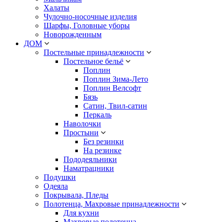
Халаты
Чулочно-носочные изделия
Шарфы, Головные уборы
Новорожденным
ДОМ
Постельные принадлежности
Постельное бельё
Поплин
Поплин Зима-Лето
Поплин Велсофт
Бязь
Сатин, Твил-сатин
Перкаль
Наволочки
Простыни
Без резинки
На резинке
Пододеяльники
Наматрацники
Подушки
Одеяла
Покрывала, Пледы
Полотенца, Махровые принадлежности
Для кухни
Махровые полотенца