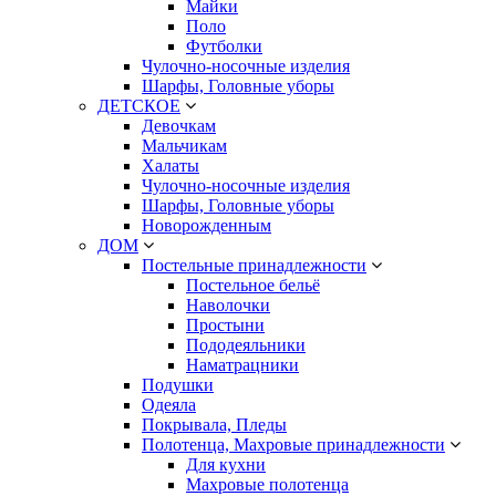
Майки
Поло
Футболки
Чулочно-носочные изделия
Шарфы, Головные уборы
ДЕТСКОЕ
Девочкам
Мальчикам
Халаты
Чулочно-носочные изделия
Шарфы, Головные уборы
Новорожденным
ДОМ
Постельные принадлежности
Постельное бельё
Наволочки
Простыни
Пододеяльники
Наматрацники
Подушки
Одеяла
Покрывала, Пледы
Полотенца, Махровые принадлежности
Для кухни
Махровые полотенца