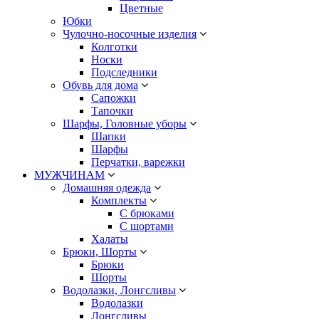
Цветные
Юбки
Чулочно-носочные изделия
Колготки
Носки
Подследники
Обувь для дома
Сапожки
Тапочки
Шарфы, Головные уборы
Шапки
Шарфы
Перчатки, варежки
МУЖЧИНАМ
Домашняя одежда
Комплекты
С брюками
С шортами
Халаты
Брюки, Шорты
Брюки
Шорты
Водолазки, Лонгсливы
Водолазки
Лонгсливы