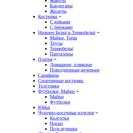
Жакеты
Кардиганы
Жилеты
Костюмы
С юбками
С брюками
Нижнее Бельё и Термобельё
Майки, Топы
Трусы
Термобельё
Панталоны
Платья
Домашние, пляжные
Повседневные,вечерние
Сарафаны
Спортивные костюмы
Толстовки
Футболки, Майки
Майки
Футболки
Юбки
Чулочно-носочные изделия
Колготки
Носки
Подследники