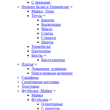
С брюками
Нижнее Бельё и Термобельё
Майки, Топы
Трусы
Бикини
Бразилиана
Макси
Слипы
Стринги
Шорты
Термобельё
Панталоны
Бюсты
Бюстгальтеры
Платья
Домашние, пляжные
Повседневные,вечерние
Сарафаны
Спортивные костюмы
Толстовки
Футболки, Майки
Майки
Футболки
Однотонные
С принтом