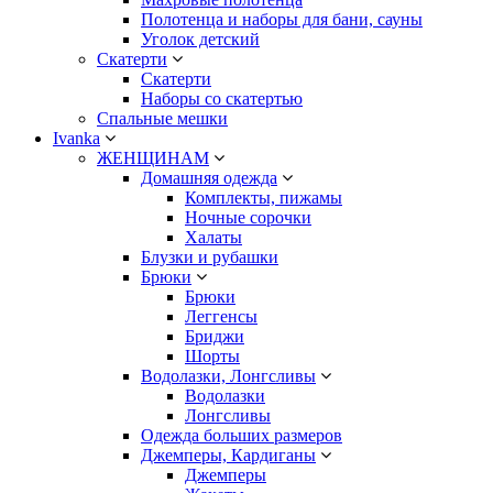
Полотенца и наборы для бани, сауны
Уголок детский
Скатерти
Скатерти
Наборы со скатертью
Спальные мешки
Ivanka
ЖЕНЩИНАМ
Домашняя одежда
Комплекты, пижамы
Ночные сорочки
Халаты
Блузки и рубашки
Брюки
Брюки
Леггенсы
Бриджи
Шорты
Водолазки, Лонгсливы
Водолазки
Лонгсливы
Одежда больших размеров
Джемперы, Кардиганы
Джемперы