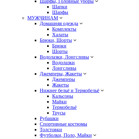
Шарфы, Головные уборы
Шапки
Шарфы
МУЖЧИНАМ
Домашняя одежда
Комплекты
Халаты
Брюки, Шорты
Брюки
Шорты
Водолазки, Лонгсливы
Водолазки
Лонгсливы
Джемперы, Жакеты
Джемперы
Жакеты
Нижнее бельё и Термобельё
Кальсоны
Майки
Термобельё
Трусы
Рубашки
Спортивные костюмы
Толстовки
Футболки, Поло, Майки