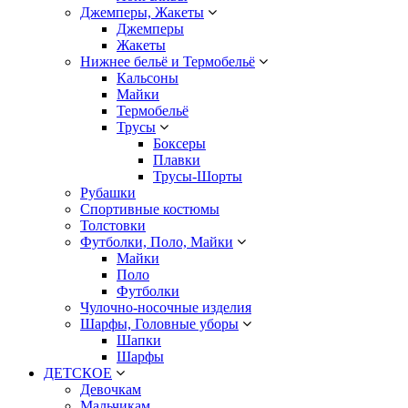
Джемперы, Жакеты
Джемперы
Жакеты
Нижнее бельё и Термобельё
Кальсоны
Майки
Термобельё
Трусы
Боксеры
Плавки
Трусы-Шорты
Рубашки
Спортивные костюмы
Толстовки
Футболки, Поло, Майки
Майки
Поло
Футболки
Чулочно-носочные изделия
Шарфы, Головные уборы
Шапки
Шарфы
ДЕТСКОЕ
Девочкам
Мальчикам