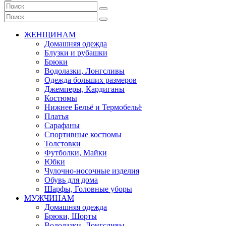
ЖЕНЩИНАМ
Домашняя одежда
Блузки и рубашки
Брюки
Водолазки, Лонгсливы
Одежда больших размеров
Джемперы, Кардиганы
Костюмы
Нижнее Бельё и Термобельё
Платья
Сарафаны
Спортивные костюмы
Толстовки
Футболки, Майки
Юбки
Чулочно-носочные изделия
Обувь для дома
Шарфы, Головные уборы
МУЖЧИНАМ
Домашняя одежда
Брюки, Шорты
Водолазки, Лонгсливы