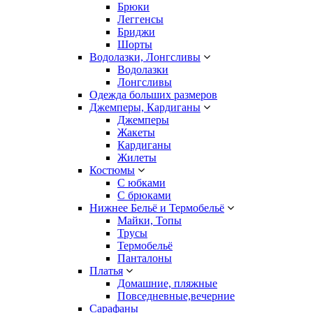
Брюки
Леггенсы
Бриджи
Шорты
Водолазки, Лонгсливы
Водолазки
Лонгсливы
Одежда больших размеров
Джемперы, Кардиганы
Джемперы
Жакеты
Кардиганы
Жилеты
Костюмы
С юбками
С брюками
Нижнее Бельё и Термобельё
Майки, Топы
Трусы
Термобельё
Панталоны
Платья
Домашние, пляжные
Повседневные,вечерние
Сарафаны