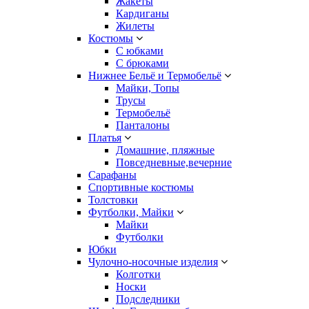
Жакеты
Кардиганы
Жилеты
Костюмы
С юбками
С брюками
Нижнее Бельё и Термобельё
Майки, Топы
Трусы
Термобельё
Панталоны
Платья
Домашние, пляжные
Повседневные,вечерние
Сарафаны
Спортивные костюмы
Толстовки
Футболки, Майки
Майки
Футболки
Юбки
Чулочно-носочные изделия
Колготки
Носки
Подследники