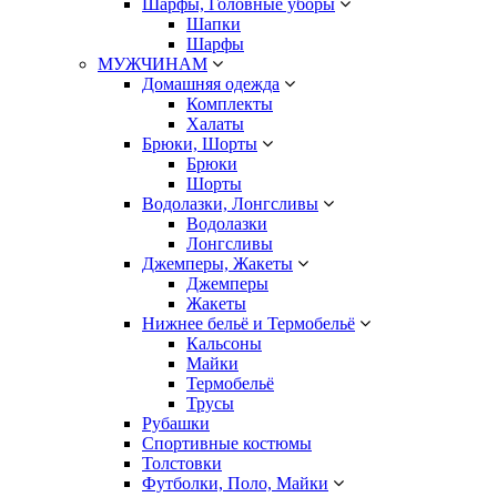
Шарфы, Головные уборы
Шапки
Шарфы
МУЖЧИНАМ
Домашняя одежда
Комплекты
Халаты
Брюки, Шорты
Брюки
Шорты
Водолазки, Лонгсливы
Водолазки
Лонгсливы
Джемперы, Жакеты
Джемперы
Жакеты
Нижнее бельё и Термобельё
Кальсоны
Майки
Термобельё
Трусы
Рубашки
Спортивные костюмы
Толстовки
Футболки, Поло, Майки