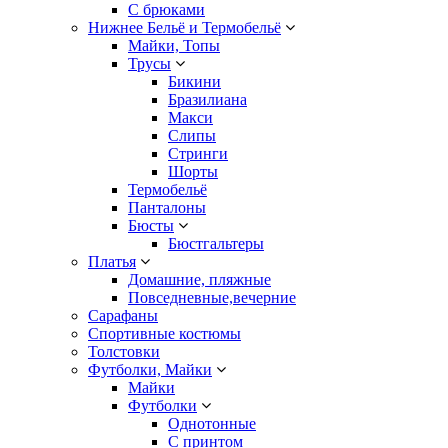
С брюками
Нижнее Бельё и Термобельё
Майки, Топы
Трусы
Бикини
Бразилиана
Макси
Слипы
Стринги
Шорты
Термобельё
Панталоны
Бюсты
Бюстгальтеры
Платья
Домашние, пляжные
Повседневные,вечерние
Сарафаны
Спортивные костюмы
Толстовки
Футболки, Майки
Майки
Футболки
Однотонные
С принтом