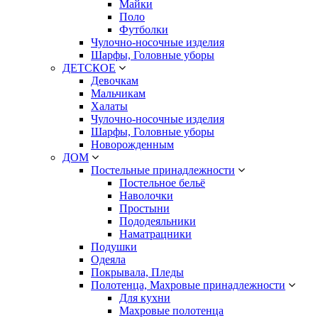
Майки
Поло
Футболки
Чулочно-носочные изделия
Шарфы, Головные уборы
ДЕТСКОЕ
Девочкам
Мальчикам
Халаты
Чулочно-носочные изделия
Шарфы, Головные уборы
Новорожденным
ДОМ
Постельные принадлежности
Постельное бельё
Наволочки
Простыни
Пододеяльники
Наматрацники
Подушки
Одеяла
Покрывала, Пледы
Полотенца, Махровые принадлежности
Для кухни
Махровые полотенца