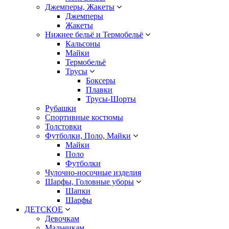
Джемперы, Жакеты
Джемперы
Жакеты
Нижнее бельё и Термобельё
Кальсоны
Майки
Термобельё
Трусы
Боксеры
Плавки
Трусы-Шорты
Рубашки
Спортивные костюмы
Толстовки
Футболки, Поло, Майки
Майки
Поло
Футболки
Чулочно-носочные изделия
Шарфы, Головные уборы
Шапки
Шарфы
ДЕТСКОЕ
Девочкам
Мальчикам