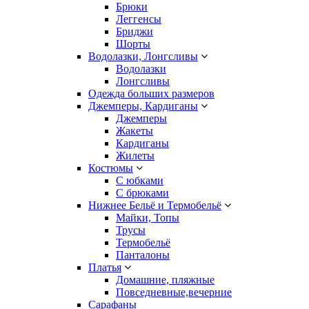
Брюки
Леггенсы
Бриджи
Шорты
Водолазки, Лонгсливы
Водолазки
Лонгсливы
Одежда больших размеров
Джемперы, Кардиганы
Джемперы
Жакеты
Кардиганы
Жилеты
Костюмы
С юбками
С брюками
Нижнее Бельё и Термобельё
Майки, Топы
Трусы
Термобельё
Панталоны
Платья
Домашние, пляжные
Повседневные,вечерние
Сарафаны