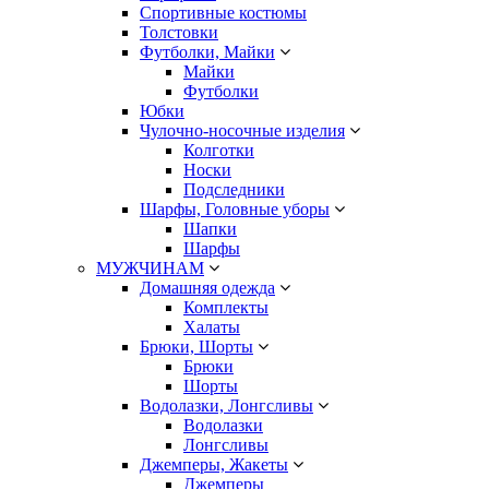
Спортивные костюмы
Толстовки
Футболки, Майки
Майки
Футболки
Юбки
Чулочно-носочные изделия
Колготки
Носки
Подследники
Шарфы, Головные уборы
Шапки
Шарфы
МУЖЧИНАМ
Домашняя одежда
Комплекты
Халаты
Брюки, Шорты
Брюки
Шорты
Водолазки, Лонгсливы
Водолазки
Лонгсливы
Джемперы, Жакеты
Джемперы