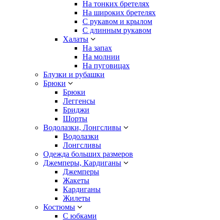
На тонких бретелях
На широких бретелях
С рукавом и крылом
С длинным рукавом
Халаты
На запах
На молнии
На пуговицах
Блузки и рубашки
Брюки
Брюки
Леггенсы
Бриджи
Шорты
Водолазки, Лонгсливы
Водолазки
Лонгсливы
Одежда больших размеров
Джемперы, Кардиганы
Джемперы
Жакеты
Кардиганы
Жилеты
Костюмы
С юбками