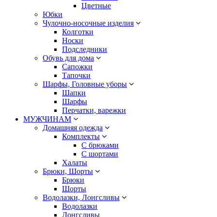
Цветные
Юбки
Чулочно-носочные изделия
Колготки
Носки
Подследники
Обувь для дома
Сапожки
Тапочки
Шарфы, Головные уборы
Шапки
Шарфы
Перчатки, варежки
МУЖЧИНАМ
Домашняя одежда
Комплекты
С брюками
С шортами
Халаты
Брюки, Шорты
Брюки
Шорты
Водолазки, Лонгсливы
Водолазки
Лонгсливы