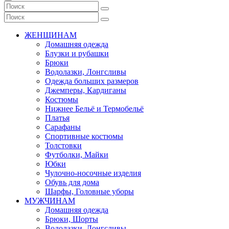
ЖЕНЩИНАМ
Домашняя одежда
Блузки и рубашки
Брюки
Водолазки, Лонгсливы
Одежда больших размеров
Джемперы, Кардиганы
Костюмы
Нижнее Бельё и Термобельё
Платья
Сарафаны
Спортивные костюмы
Толстовки
Футболки, Майки
Юбки
Чулочно-носочные изделия
Обувь для дома
Шарфы, Головные уборы
МУЖЧИНАМ
Домашняя одежда
Брюки, Шорты
Водолазки, Лонгсливы