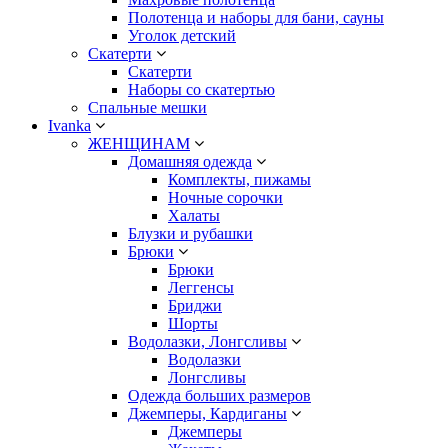
Полотенца и наборы для бани, сауны
Уголок детский
Скатерти
Скатерти
Наборы со скатертью
Спальные мешки
Ivanka
ЖЕНЩИНАМ
Домашняя одежда
Комплекты, пижамы
Ночные сорочки
Халаты
Блузки и рубашки
Брюки
Брюки
Леггенсы
Бриджи
Шорты
Водолазки, Лонгсливы
Водолазки
Лонгсливы
Одежда больших размеров
Джемперы, Кардиганы
Джемперы