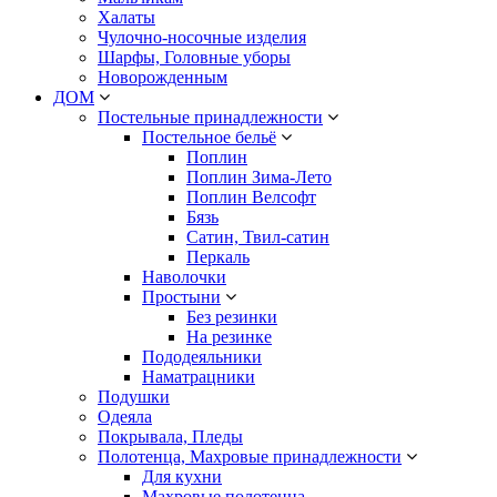
Халаты
Чулочно-носочные изделия
Шарфы, Головные уборы
Новорожденным
ДОМ
Постельные принадлежности
Постельное бельё
Поплин
Поплин Зима-Лето
Поплин Велсофт
Бязь
Сатин, Твил-сатин
Перкаль
Наволочки
Простыни
Без резинки
На резинке
Пододеяльники
Наматрацники
Подушки
Одеяла
Покрывала, Пледы
Полотенца, Махровые принадлежности
Для кухни
Махровые полотенца