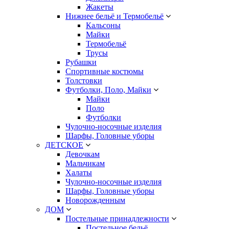
Жакеты
Нижнее бельё и Термобельё
Кальсоны
Майки
Термобельё
Трусы
Рубашки
Спортивные костюмы
Толстовки
Футболки, Поло, Майки
Майки
Поло
Футболки
Чулочно-носочные изделия
Шарфы, Головные уборы
ДЕТСКОЕ
Девочкам
Мальчикам
Халаты
Чулочно-носочные изделия
Шарфы, Головные уборы
Новорожденным
ДОМ
Постельные принадлежности
Постельное бельё