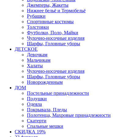
Джемперы, Жакеты
Нижнее бельё и Термобельё
Рубашки
Спортивные костюмы
Толстовки
Футболки, Поло, Майки
Чулочно-носочные изделия
Шарфы, Головные уборы
ДЕТСКОЕ
Девочкам
Мальчикам
Халаты
Чулочно-носочные изделия
Шарфы, Головные уборы
Новорожденным
ДОМ
Постельные принадлежности
Подушки
Одеяла
Покрывала, Пледы
Полотенца, Махровые принадлежности
Скатерти
Спальные мешки
СКИДКА 19%