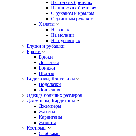
На тонких бретелях
На широких бретелях
С рукавом и крылом
С длинным рукавом
Халаты
На запах
На молнии
На пуговицах
Блузки и рубашки
Брюки
Брюки
Леггенсы
Бриджи
Шорты
Водолазки, Лонгсливы
Водолазки
Лонгсливы
Одежда больших размеров
Джемперы, Кардиганы
Джемперы
Жакеты
Кардиганы
Жилеты
Костюмы
С юбками