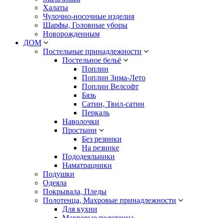
Халаты
Чулочно-носочные изделия
Шарфы, Головные уборы
Новорожденным
ДОМ
Постельные принадлежности
Постельное бельё
Поплин
Поплин Зима-Лето
Поплин Велсофт
Бязь
Сатин, Твил-сатин
Перкаль
Наволочки
Простыни
Без резинки
На резинке
Пододеяльники
Наматрацники
Подушки
Одеяла
Покрывала, Пледы
Полотенца, Махровые принадлежности
Для кухни
Махровые полотенца