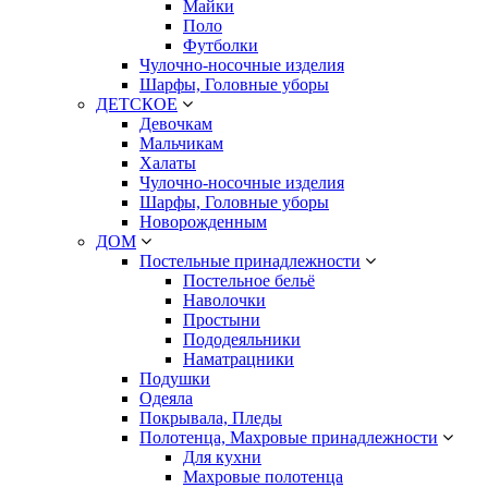
Майки
Поло
Футболки
Чулочно-носочные изделия
Шарфы, Головные уборы
ДЕТСКОЕ
Девочкам
Мальчикам
Халаты
Чулочно-носочные изделия
Шарфы, Головные уборы
Новорожденным
ДОМ
Постельные принадлежности
Постельное бельё
Наволочки
Простыни
Пододеяльники
Наматрацники
Подушки
Одеяла
Покрывала, Пледы
Полотенца, Махровые принадлежности
Для кухни
Махровые полотенца