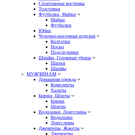
Спортивные костюмы
Толстовки
Футболки, Майки
Майки
Футболки
Юбки
Чулочно-носочные изделия
Колготки
Носки
Подследники
Шарфы, Головные уборы
Шапки
Шарфы
МУЖЧИНАМ
Домашняя одежда
Комплекты
Халаты
Брюки, Шорты
Брюки
Шорты
Водолазки, Лонгсливы
Водолазки
Лонгсливы
Джемперы, Жакеты
Джемперы