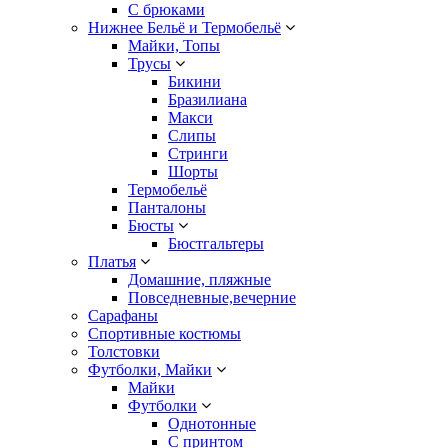
С брюками
Нижнее Бельё и Термобельё
Майки, Топы
Трусы
Бикини
Бразилиана
Макси
Слипы
Стринги
Шорты
Термобельё
Панталоны
Бюсты
Бюстгальтеры
Платья
Домашние, пляжные
Повседневные,вечерние
Сарафаны
Спортивные костюмы
Толстовки
Футболки, Майки
Майки
Футболки
Однотонные
С принтом