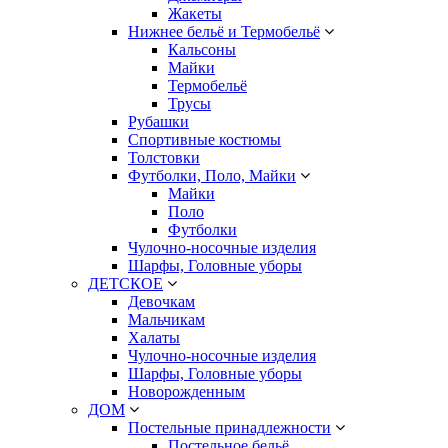
Жакеты
Нижнее бельё и Термобельё
Кальсоны
Майки
Термобельё
Трусы
Рубашки
Спортивные костюмы
Толстовки
Футболки, Поло, Майки
Майки
Поло
Футболки
Чулочно-носочные изделия
Шарфы, Головные уборы
ДЕТСКОЕ
Девочкам
Мальчикам
Халаты
Чулочно-носочные изделия
Шарфы, Головные уборы
Новорожденным
ДОМ
Постельные принадлежности
Постельное бельё