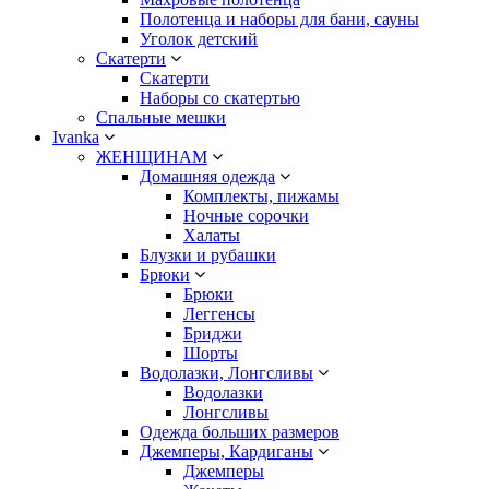
Полотенца и наборы для бани, сауны
Уголок детский
Скатерти
Скатерти
Наборы со скатертью
Спальные мешки
Ivanka
ЖЕНЩИНАМ
Домашняя одежда
Комплекты, пижамы
Ночные сорочки
Халаты
Блузки и рубашки
Брюки
Брюки
Леггенсы
Бриджи
Шорты
Водолазки, Лонгсливы
Водолазки
Лонгсливы
Одежда больших размеров
Джемперы, Кардиганы
Джемперы