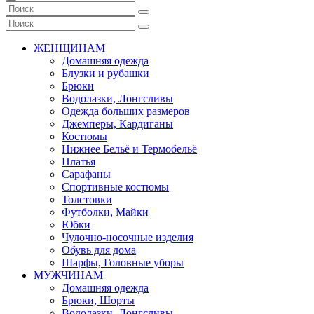
ЖЕНЩИНАМ
Домашняя одежда
Блузки и рубашки
Брюки
Водолазки, Лонгсливы
Одежда больших размеров
Джемперы, Кардиганы
Костюмы
Нижнее Бельё и Термобельё
Платья
Сарафаны
Спортивные костюмы
Толстовки
Футболки, Майки
Юбки
Чулочно-носочные изделия
Обувь для дома
Шарфы, Головные уборы
МУЖЧИНАМ
Домашняя одежда
Брюки, Шорты
Водолазки, Лонгсливы