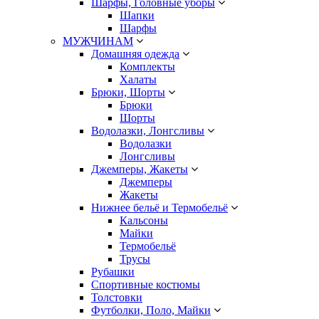
Шарфы, Головные уборы
Шапки
Шарфы
МУЖЧИНАМ
Домашняя одежда
Комплекты
Халаты
Брюки, Шорты
Брюки
Шорты
Водолазки, Лонгсливы
Водолазки
Лонгсливы
Джемперы, Жакеты
Джемперы
Жакеты
Нижнее бельё и Термобельё
Кальсоны
Майки
Термобельё
Трусы
Рубашки
Спортивные костюмы
Толстовки
Футболки, Поло, Майки