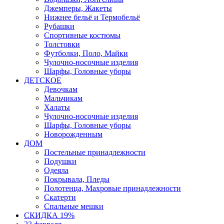
Джемперы, Жакеты
Нижнее бельё и Термобельё
Рубашки
Спортивные костюмы
Толстовки
Футболки, Поло, Майки
Чулочно-носочные изделия
Шарфы, Головные уборы
ДЕТСКОЕ
Девочкам
Мальчикам
Халаты
Чулочно-носочные изделия
Шарфы, Головные уборы
Новорожденным
ДОМ
Постельные принадлежности
Подушки
Одеяла
Покрывала, Пледы
Полотенца, Махровые принадлежности
Скатерти
Спальные мешки
СКИДКА 19%