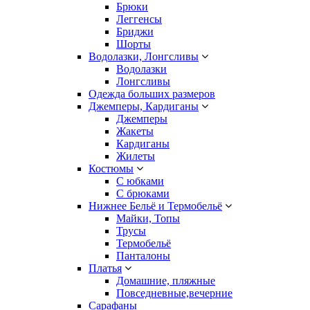
Брюки
Леггенсы
Бриджи
Шорты
Водолазки, Лонгсливы
Водолазки
Лонгсливы
Одежда больших размеров
Джемперы, Кардиганы
Джемперы
Жакеты
Кардиганы
Жилеты
Костюмы
С юбками
С брюками
Нижнее Бельё и Термобельё
Майки, Топы
Трусы
Термобельё
Панталоны
Платья
Домашние, пляжные
Повседневные,вечерние
Сарафаны