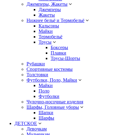
Джемперы, Жакеты
Джемперы
Жакеты
Нижнее бельё и Термобельё
Кальсоны
Майки
Термобельё
Трусы
Боксеры
Плавки
Трусы-Шорты
Рубашки
Спортивные костюмы
Толстовки
Футболки, Поло, Майки
Майки
Поло
Футболки
Чулочно-носочные изделия
Шарфы, Головные уборы
Шапки
Шарфы
ДЕТСКОЕ
Девочкам
Мальчикам