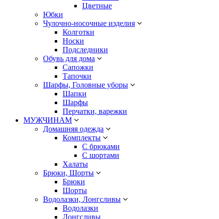
Цветные
Юбки
Чулочно-носочные изделия
Колготки
Носки
Подследники
Обувь для дома
Сапожки
Тапочки
Шарфы, Головные уборы
Шапки
Шарфы
Перчатки, варежки
МУЖЧИНАМ
Домашняя одежда
Комплекты
С брюками
С шортами
Халаты
Брюки, Шорты
Брюки
Шорты
Водолазки, Лонгсливы
Водолазки
Лонгсливы