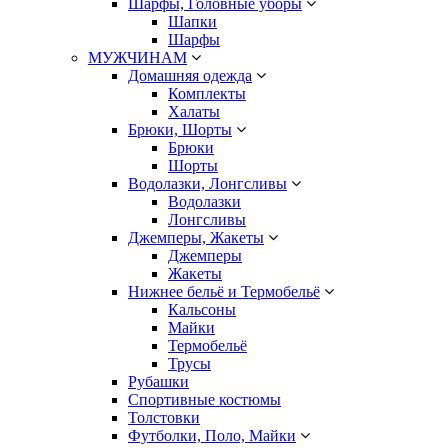
Шарфы, Головные уборы
Шапки
Шарфы
МУЖЧИНАМ
Домашняя одежда
Комплекты
Халаты
Брюки, Шорты
Брюки
Шорты
Водолазки, Лонгсливы
Водолазки
Лонгсливы
Джемперы, Жакеты
Джемперы
Жакеты
Нижнее бельё и Термобельё
Кальсоны
Майки
Термобельё
Трусы
Рубашки
Спортивные костюмы
Толстовки
Футболки, Поло, Майки