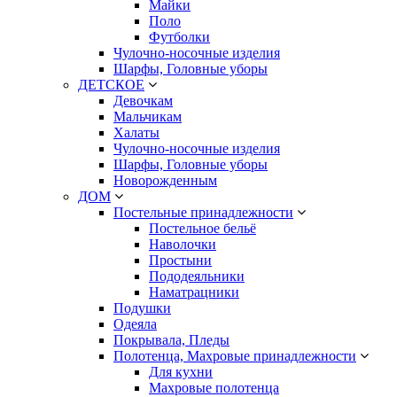
Майки
Поло
Футболки
Чулочно-носочные изделия
Шарфы, Головные уборы
ДЕТСКОЕ
Девочкам
Мальчикам
Халаты
Чулочно-носочные изделия
Шарфы, Головные уборы
Новорожденным
ДОМ
Постельные принадлежности
Постельное бельё
Наволочки
Простыни
Пододеяльники
Наматрацники
Подушки
Одеяла
Покрывала, Пледы
Полотенца, Махровые принадлежности
Для кухни
Махровые полотенца