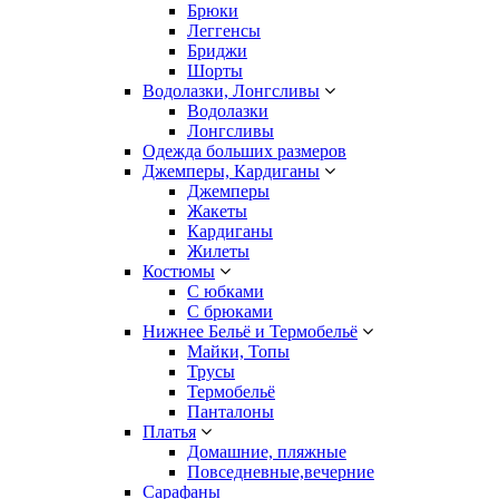
Брюки
Леггенсы
Бриджи
Шорты
Водолазки, Лонгсливы
Водолазки
Лонгсливы
Одежда больших размеров
Джемперы, Кардиганы
Джемперы
Жакеты
Кардиганы
Жилеты
Костюмы
С юбками
С брюками
Нижнее Бельё и Термобельё
Майки, Топы
Трусы
Термобельё
Панталоны
Платья
Домашние, пляжные
Повседневные,вечерние
Сарафаны