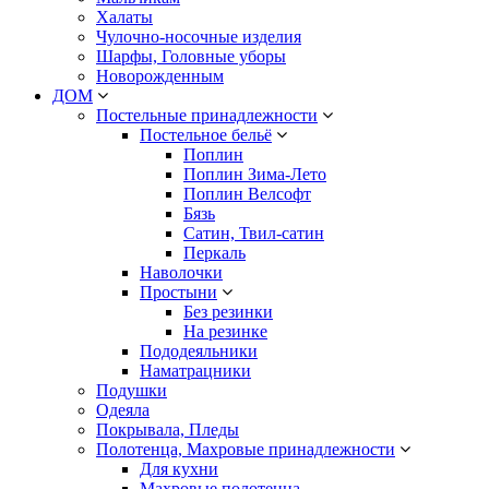
Халаты
Чулочно-носочные изделия
Шарфы, Головные уборы
Новорожденным
ДОМ
Постельные принадлежности
Постельное бельё
Поплин
Поплин Зима-Лето
Поплин Велсофт
Бязь
Сатин, Твил-сатин
Перкаль
Наволочки
Простыни
Без резинки
На резинке
Пододеяльники
Наматрацники
Подушки
Одеяла
Покрывала, Пледы
Полотенца, Махровые принадлежности
Для кухни
Махровые полотенца