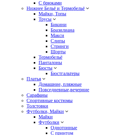
С брюками
Нижнее Бельё и Термобельё
Майки, Топы
Трусы
Бикини
Бразилиана
Макси
Слипы
Стринги
Шорты
Термобельё
Панталоны
Бюсты
Бюстгальтеры
Платья
Домашние, пляжные
Повседневные,вечерние
Сарафаны
Спортивные костюмы
Толстовки
Футболки, Майки
Майки
Футболки
Однотонные
С принтом