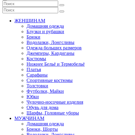
ЖЕНЩИНАМ
Домашняя одежда
Блузки и рубашки
Брюки
Водолазки, Лонгсливы
Одежда больших размеров
Джемперы, Кардиганы
Костюмы
Нижнее Бельё и Термобельё
Платья
Сарафаны
Спортивные костюмы
Толстовки
Футболки, Майки
Юбки
Чулочно-носочные изделия
Обувь для дома
Шарфы, Головные уборы
МУЖЧИНАМ
Домашняя одежда
Брюки, Шорты
Водолазки, Лонгсливы