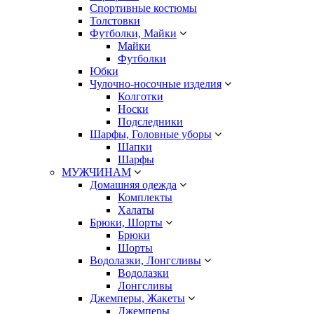
Спортивные костюмы
Толстовки
Футболки, Майки
Майки
Футболки
Юбки
Чулочно-носочные изделия
Колготки
Носки
Подследники
Шарфы, Головные уборы
Шапки
Шарфы
МУЖЧИНАМ
Домашняя одежда
Комплекты
Халаты
Брюки, Шорты
Брюки
Шорты
Водолазки, Лонгсливы
Водолазки
Лонгсливы
Джемперы, Жакеты
Джемперы