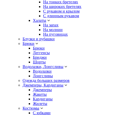
На тонких бретелях
На широких бретелях
С рукавом и крылом
С длинным рукавом
Халаты
На запах
На молнии
На пуговицах
Блузки и рубашки
Брюки
Брюки
Леггенсы
Бриджи
Шорты
Водолазки, Лонгсливы
Водолазки
Лонгсливы
Одежда больших размеров
Джемперы, Кардиганы
Джемперы
Жакеты
Кардиганы
Жилеты
Костюмы
С юбками