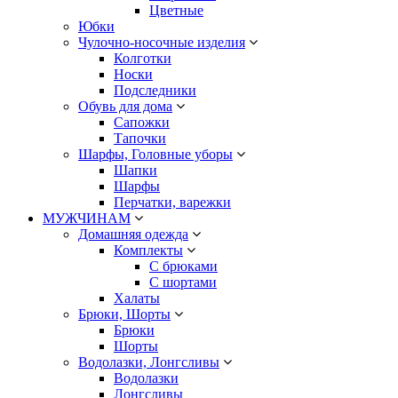
Цветные
Юбки
Чулочно-носочные изделия
Колготки
Носки
Подследники
Обувь для дома
Сапожки
Тапочки
Шарфы, Головные уборы
Шапки
Шарфы
Перчатки, варежки
МУЖЧИНАМ
Домашняя одежда
Комплекты
С брюками
С шортами
Халаты
Брюки, Шорты
Брюки
Шорты
Водолазки, Лонгсливы
Водолазки
Лонгсливы