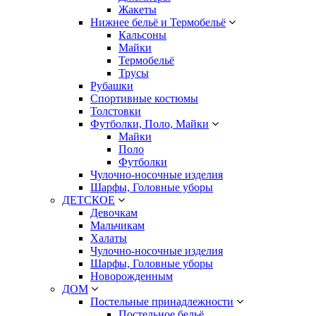
Жакеты
Нижнее бельё и Термобельё
Кальсоны
Майки
Термобельё
Трусы
Рубашки
Спортивные костюмы
Толстовки
Футболки, Поло, Майки
Майки
Поло
Футболки
Чулочно-носочные изделия
Шарфы, Головные уборы
ДЕТСКОЕ
Девочкам
Мальчикам
Халаты
Чулочно-носочные изделия
Шарфы, Головные уборы
Новорожденным
ДОМ
Постельные принадлежности
Постельное бельё