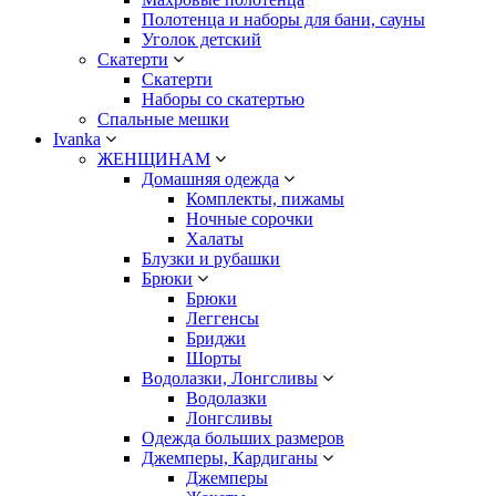
Полотенца и наборы для бани, сауны
Уголок детский
Скатерти
Скатерти
Наборы со скатертью
Спальные мешки
Ivanka
ЖЕНЩИНАМ
Домашняя одежда
Комплекты, пижамы
Ночные сорочки
Халаты
Блузки и рубашки
Брюки
Брюки
Леггенсы
Бриджи
Шорты
Водолазки, Лонгсливы
Водолазки
Лонгсливы
Одежда больших размеров
Джемперы, Кардиганы
Джемперы