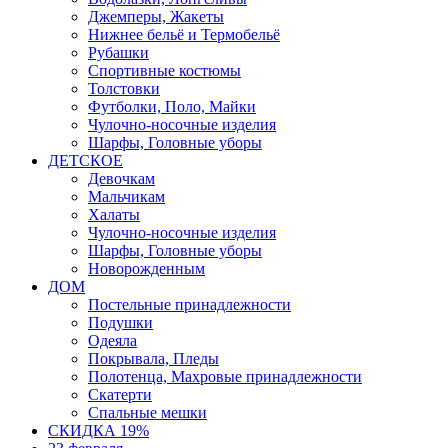
Джемперы, Жакеты
Нижнее бельё и Термобельё
Рубашки
Спортивные костюмы
Толстовки
Футболки, Поло, Майки
Чулочно-носочные изделия
Шарфы, Головные уборы
ДЕТСКОЕ
Девочкам
Мальчикам
Халаты
Чулочно-носочные изделия
Шарфы, Головные уборы
Новорожденным
ДОМ
Постельные принадлежности
Подушки
Одеяла
Покрывала, Пледы
Полотенца, Махровые принадлежности
Скатерти
Спальные мешки
СКИДКА 19%