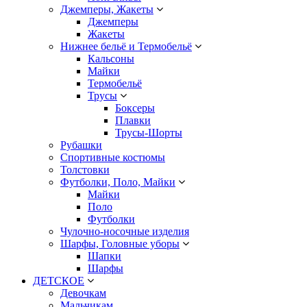
Джемперы, Жакеты
Джемперы
Жакеты
Нижнее бельё и Термобельё
Кальсоны
Майки
Термобельё
Трусы
Боксеры
Плавки
Трусы-Шорты
Рубашки
Спортивные костюмы
Толстовки
Футболки, Поло, Майки
Майки
Поло
Футболки
Чулочно-носочные изделия
Шарфы, Головные уборы
Шапки
Шарфы
ДЕТСКОЕ
Девочкам
Мальчикам