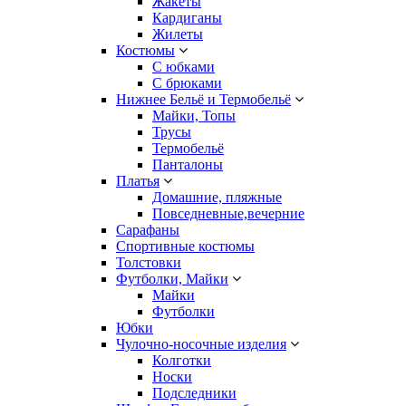
Жакеты
Кардиганы
Жилеты
Костюмы
С юбками
С брюками
Нижнее Бельё и Термобельё
Майки, Топы
Трусы
Термобельё
Панталоны
Платья
Домашние, пляжные
Повседневные,вечерние
Сарафаны
Спортивные костюмы
Толстовки
Футболки, Майки
Майки
Футболки
Юбки
Чулочно-носочные изделия
Колготки
Носки
Подследники