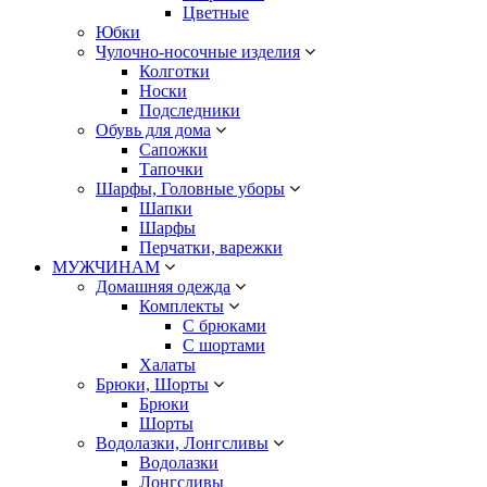
Цветные
Юбки
Чулочно-носочные изделия
Колготки
Носки
Подследники
Обувь для дома
Сапожки
Тапочки
Шарфы, Головные уборы
Шапки
Шарфы
Перчатки, варежки
МУЖЧИНАМ
Домашняя одежда
Комплекты
С брюками
С шортами
Халаты
Брюки, Шорты
Брюки
Шорты
Водолазки, Лонгсливы
Водолазки
Лонгсливы