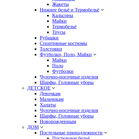
Жакеты
Нижнее бельё и Термобельё
Кальсоны
Майки
Термобельё
Трусы
Рубашки
Спортивные костюмы
Толстовки
Футболки, Поло, Майки
Майки
Поло
Футболки
Чулочно-носочные изделия
Шарфы, Головные уборы
ДЕТСКОЕ
Девочкам
Мальчикам
Халаты
Чулочно-носочные изделия
Шарфы, Головные уборы
Новорожденным
ДОМ
Постельные принадлежности
Постельное бельё