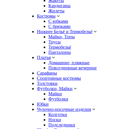
Жакеты
Кардиганы
Жилеты
Костюмы
С юбками
С брюками
Нижнее Бельё и Термобельё
Майки, Топы
Трусы
Термобельё
Панталоны
Платья
Домашние, пляжные
Повседневные,вечерние
Сарафаны
Спортивные костюмы
Толстовки
Футболки, Майки
Майки
Футболки
Юбки
Чулочно-носочные изделия
Колготки
Носки
Подследники