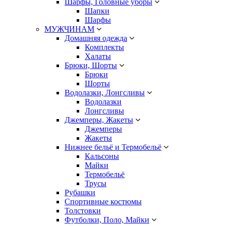
Шарфы, Головные уборы
Шапки
Шарфы
МУЖЧИНАМ
Домашняя одежда
Комплекты
Халаты
Брюки, Шорты
Брюки
Шорты
Водолазки, Лонгсливы
Водолазки
Лонгсливы
Джемперы, Жакеты
Джемперы
Жакеты
Нижнее бельё и Термобельё
Кальсоны
Майки
Термобельё
Трусы
Рубашки
Спортивные костюмы
Толстовки
Футболки, Поло, Майки