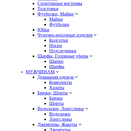
Спортивные костюмы
Толстовки
Футболки, Майки
Майки
Футболки
Юбки
Чулочно-носочные изделия
Колготки
Носки
Подследники
Шарфы, Головные уборы
Шапки
Шарфы
МУЖЧИНАМ
Домашняя одежда
Комплекты
Халаты
Брюки, Шорты
Брюки
Шорты
Водолазки, Лонгсливы
Водолазки
Лонгсливы
Джемперы, Жакеты
Джемперы