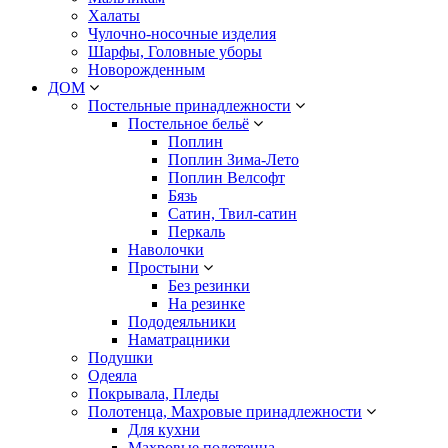
Халаты
Чулочно-носочные изделия
Шарфы, Головные уборы
Новорожденным
ДОМ
Постельные принадлежности
Постельное бельё
Поплин
Поплин Зима-Лето
Поплин Велсофт
Бязь
Сатин, Твил-сатин
Перкаль
Наволочки
Простыни
Без резинки
На резинке
Пододеяльники
Наматрацники
Подушки
Одеяла
Покрывала, Пледы
Полотенца, Махровые принадлежности
Для кухни
Махровые полотенца