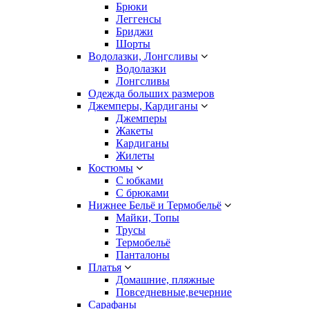
Брюки
Леггенсы
Бриджи
Шорты
Водолазки, Лонгсливы
Водолазки
Лонгсливы
Одежда больших размеров
Джемперы, Кардиганы
Джемперы
Жакеты
Кардиганы
Жилеты
Костюмы
С юбками
С брюками
Нижнее Бельё и Термобельё
Майки, Топы
Трусы
Термобельё
Панталоны
Платья
Домашние, пляжные
Повседневные,вечерние
Сарафаны