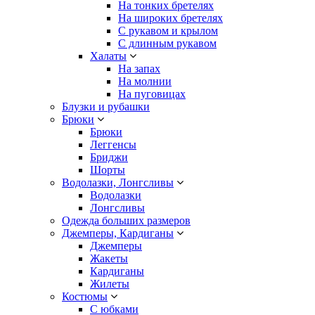
На тонких бретелях
На широких бретелях
С рукавом и крылом
С длинным рукавом
Халаты
На запах
На молнии
На пуговицах
Блузки и рубашки
Брюки
Брюки
Леггенсы
Бриджи
Шорты
Водолазки, Лонгсливы
Водолазки
Лонгсливы
Одежда больших размеров
Джемперы, Кардиганы
Джемперы
Жакеты
Кардиганы
Жилеты
Костюмы
С юбками