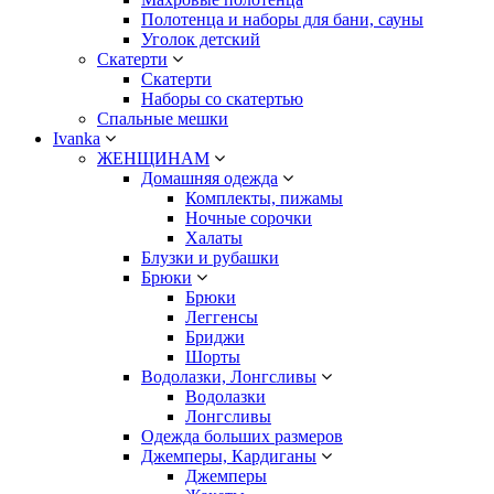
Полотенца и наборы для бани, сауны
Уголок детский
Скатерти
Скатерти
Наборы со скатертью
Спальные мешки
Ivanka
ЖЕНЩИНАМ
Домашняя одежда
Комплекты, пижамы
Ночные сорочки
Халаты
Блузки и рубашки
Брюки
Брюки
Леггенсы
Бриджи
Шорты
Водолазки, Лонгсливы
Водолазки
Лонгсливы
Одежда больших размеров
Джемперы, Кардиганы
Джемперы