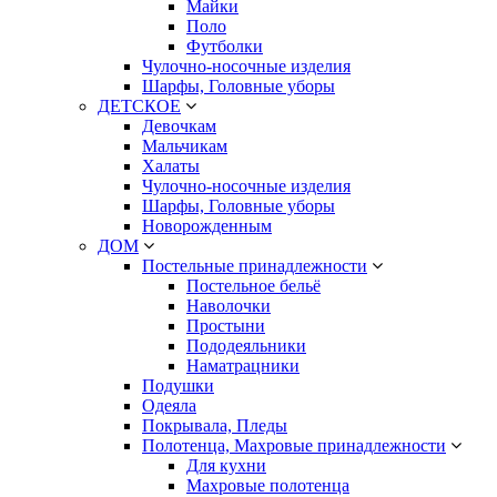
Майки
Поло
Футболки
Чулочно-носочные изделия
Шарфы, Головные уборы
ДЕТСКОЕ
Девочкам
Мальчикам
Халаты
Чулочно-носочные изделия
Шарфы, Головные уборы
Новорожденным
ДОМ
Постельные принадлежности
Постельное бельё
Наволочки
Простыни
Пододеяльники
Наматрацники
Подушки
Одеяла
Покрывала, Пледы
Полотенца, Махровые принадлежности
Для кухни
Махровые полотенца