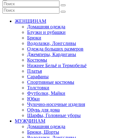
ЖЕНЩИНАМ
Домашняя одежда
Блузки и рубашки
Брюки
Водолазки, Лонгсливы
Одежда больших размеров
Джемперы, Кардиганы
Костюмы
Нижнее Бельё и Термобельё
Платья
Сарафаны
Спортивные костюмы
Толстовки
Футболки, Майки
Юбки
Чулочно-носочные изделия
Обувь для дома
Шарфы, Головные уборы
МУЖЧИНАМ
Домашняя одежда
Брюки, Шорты
Водолазки, Лонгсливы