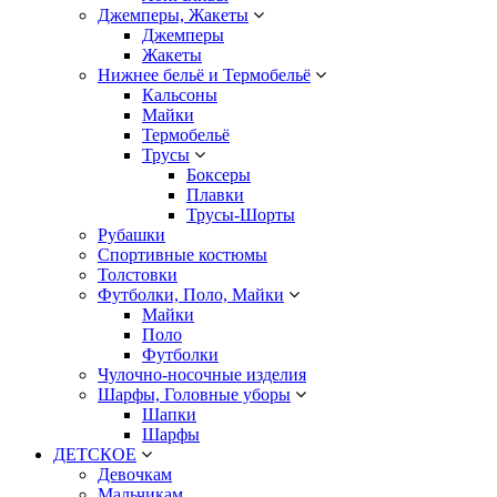
Джемперы, Жакеты
Джемперы
Жакеты
Нижнее бельё и Термобельё
Кальсоны
Майки
Термобельё
Трусы
Боксеры
Плавки
Трусы-Шорты
Рубашки
Спортивные костюмы
Толстовки
Футболки, Поло, Майки
Майки
Поло
Футболки
Чулочно-носочные изделия
Шарфы, Головные уборы
Шапки
Шарфы
ДЕТСКОЕ
Девочкам
Мальчикам