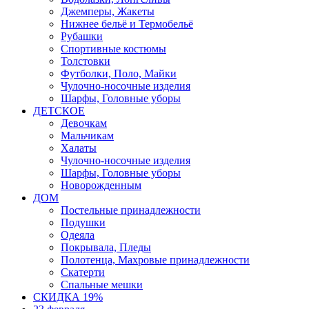
Джемперы, Жакеты
Нижнее бельё и Термобельё
Рубашки
Спортивные костюмы
Толстовки
Футболки, Поло, Майки
Чулочно-носочные изделия
Шарфы, Головные уборы
ДЕТСКОЕ
Девочкам
Мальчикам
Халаты
Чулочно-носочные изделия
Шарфы, Головные уборы
Новорожденным
ДОМ
Постельные принадлежности
Подушки
Одеяла
Покрывала, Пледы
Полотенца, Махровые принадлежности
Скатерти
Спальные мешки
СКИДКА 19%