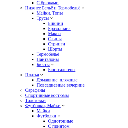
С брюками
Нижнее Бельё и Термобельё
Майки, Топы
Трусы
Бикини
Бразилиана
Макси
Слипы
Стринги
Шорты
Термобельё
Панталоны
Бюсты
Бюстгальтеры
Платья
Домашние, пляжные
Повседневные,вечерние
Сарафаны
Спортивные костюмы
Толстовки
Футболки, Майки
Майки
Футболки
Однотонные
С принтом