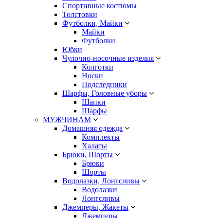
Спортивные костюмы
Толстовки
Футболки, Майки
Майки
Футболки
Юбки
Чулочно-носочные изделия
Колготки
Носки
Подследники
Шарфы, Головные уборы
Шапки
Шарфы
МУЖЧИНАМ
Домашняя одежда
Комплекты
Халаты
Брюки, Шорты
Брюки
Шорты
Водолазки, Лонгсливы
Водолазки
Лонгсливы
Джемперы, Жакеты
Джемперы