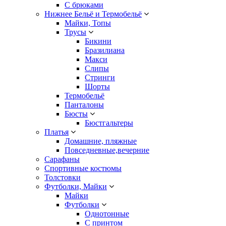
С брюками
Нижнее Бельё и Термобельё
Майки, Топы
Трусы
Бикини
Бразилиана
Макси
Слипы
Стринги
Шорты
Термобельё
Панталоны
Бюсты
Бюстгальтеры
Платья
Домашние, пляжные
Повседневные,вечерние
Сарафаны
Спортивные костюмы
Толстовки
Футболки, Майки
Майки
Футболки
Однотонные
С принтом