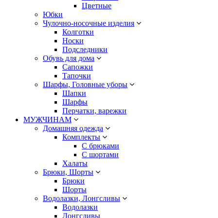
Цветные
Юбки
Чулочно-носочные изделия
Колготки
Носки
Подследники
Обувь для дома
Сапожки
Тапочки
Шарфы, Головные уборы
Шапки
Шарфы
Перчатки, варежки
МУЖЧИНАМ
Домашняя одежда
Комплекты
С брюками
С шортами
Халаты
Брюки, Шорты
Брюки
Шорты
Водолазки, Лонгсливы
Водолазки
Лонгсливы