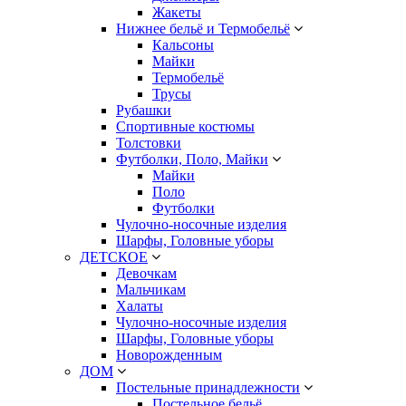
Жакеты
Нижнее бельё и Термобельё
Кальсоны
Майки
Термобельё
Трусы
Рубашки
Спортивные костюмы
Толстовки
Футболки, Поло, Майки
Майки
Поло
Футболки
Чулочно-носочные изделия
Шарфы, Головные уборы
ДЕТСКОЕ
Девочкам
Мальчикам
Халаты
Чулочно-носочные изделия
Шарфы, Головные уборы
Новорожденным
ДОМ
Постельные принадлежности
Постельное бельё