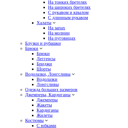
На тонких бретелях
На широких бретелях
С рукавом и крылом
С длинным рукавом
Халаты
На запах
На молнии
На пуговицах
Блузки и рубашки
Брюки
Брюки
Леггенсы
Бриджи
Шорты
Водолазки, Лонгсливы
Водолазки
Лонгсливы
Одежда больших размеров
Джемперы, Кардиганы
Джемперы
Жакеты
Кардиганы
Жилеты
Костюмы
С юбками