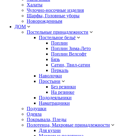
Халаты
Чулочно-носочные изделия
Шарфы, Головные уборы
Новорожденным
ДОМ
Постельные принадлежности
Постельное бельё
Поплин
Поплин Зима-Лето
Поплин Велсофт
Бязь
Сатин, Твил-сатин
Перкаль
Наволочки
Простыни
Без резинки
На резинке
Пододеяльники
Наматрацники
Подушки
Одеяла
Покрывала, Пледы
Полотенца, Махровые принадлежности
Для кухни
Махровые полотенца