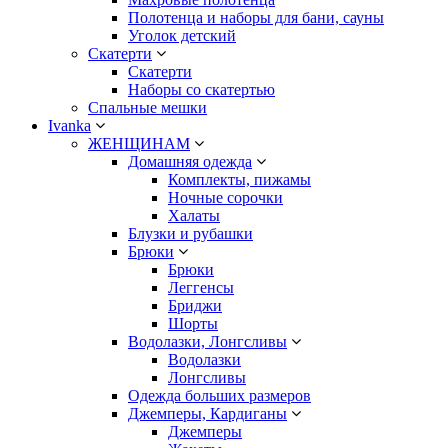
Полотенца и наборы для бани, сауны
Уголок детский
Скатерти
Скатерти
Наборы со скатертью
Спальные мешки
Ivanka
ЖЕНЩИНАМ
Домашняя одежда
Комплекты, пижамы
Ночные сорочки
Халаты
Блузки и рубашки
Брюки
Брюки
Леггенсы
Бриджи
Шорты
Водолазки, Лонгсливы
Водолазки
Лонгсливы
Одежда больших размеров
Джемперы, Кардиганы
Джемперы