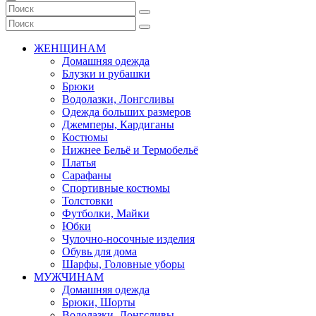
ЖЕНЩИНАМ
Домашняя одежда
Блузки и рубашки
Брюки
Водолазки, Лонгсливы
Одежда больших размеров
Джемперы, Кардиганы
Костюмы
Нижнее Бельё и Термобельё
Платья
Сарафаны
Спортивные костюмы
Толстовки
Футболки, Майки
Юбки
Чулочно-носочные изделия
Обувь для дома
Шарфы, Головные уборы
МУЖЧИНАМ
Домашняя одежда
Брюки, Шорты
Водолазки, Лонгсливы