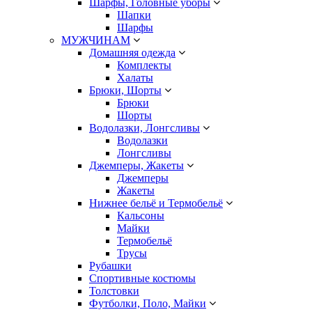
Шарфы, Головные уборы
Шапки
Шарфы
МУЖЧИНАМ
Домашняя одежда
Комплекты
Халаты
Брюки, Шорты
Брюки
Шорты
Водолазки, Лонгсливы
Водолазки
Лонгсливы
Джемперы, Жакеты
Джемперы
Жакеты
Нижнее бельё и Термобельё
Кальсоны
Майки
Термобельё
Трусы
Рубашки
Спортивные костюмы
Толстовки
Футболки, Поло, Майки