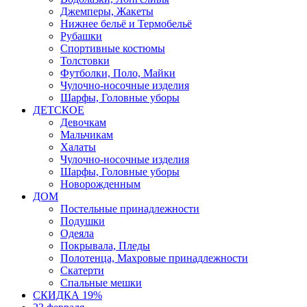
Джемперы, Жакеты
Нижнее бельё и Термобельё
Рубашки
Спортивные костюмы
Толстовки
Футболки, Поло, Майки
Чулочно-носочные изделия
Шарфы, Головные уборы
ДЕТСКОЕ
Девочкам
Мальчикам
Халаты
Чулочно-носочные изделия
Шарфы, Головные уборы
Новорожденным
ДОМ
Постельные принадлежности
Подушки
Одеяла
Покрывала, Пледы
Полотенца, Махровые принадлежности
Скатерти
Спальные мешки
СКИДКА 19%