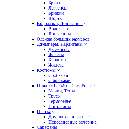
Брюки
Леггенсы
Бриджи
Шорты
Водолазки, Лонгсливы
Водолазки
Лонгсливы
Одежда больших размеров
Джемперы, Кардиганы
Джемперы
Жакеты
Кардиганы
Жилеты
Костюмы
С юбками
С брюками
Нижнее Бельё и Термобельё
Майки, Топы
Трусы
Термобельё
Панталоны
Платья
Домашние, пляжные
Повседневные,вечерние
Сарафаны