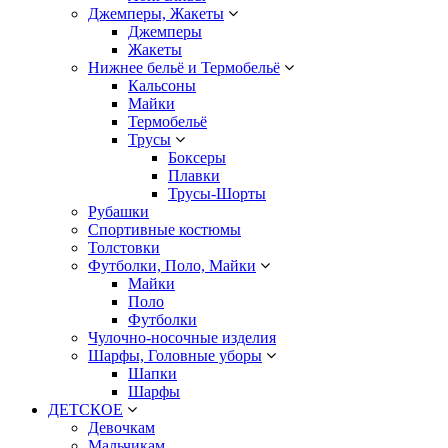
Джемперы, Жакеты
Джемперы
Жакеты
Нижнее бельё и Термобельё
Кальсоны
Майки
Термобельё
Трусы
Боксеры
Плавки
Трусы-Шорты
Рубашки
Спортивные костюмы
Толстовки
Футболки, Поло, Майки
Майки
Поло
Футболки
Чулочно-носочные изделия
Шарфы, Головные уборы
Шапки
Шарфы
ДЕТСКОЕ
Девочкам
Мальчикам