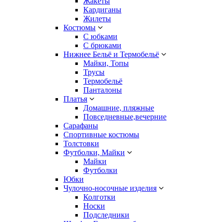
Жакеты
Кардиганы
Жилеты
Костюмы
С юбками
С брюками
Нижнее Бельё и Термобельё
Майки, Топы
Трусы
Термобельё
Панталоны
Платья
Домашние, пляжные
Повседневные,вечерние
Сарафаны
Спортивные костюмы
Толстовки
Футболки, Майки
Майки
Футболки
Юбки
Чулочно-носочные изделия
Колготки
Носки
Подследники