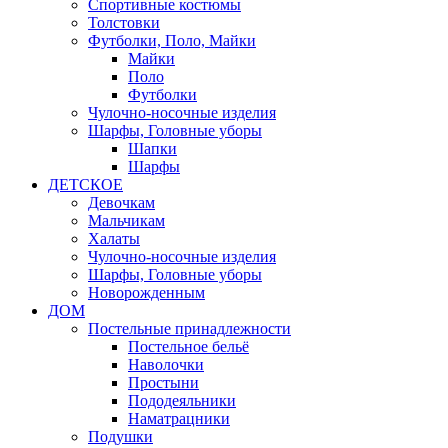
Спортивные костюмы
Толстовки
Футболки, Поло, Майки
Майки
Поло
Футболки
Чулочно-носочные изделия
Шарфы, Головные уборы
Шапки
Шарфы
ДЕТСКОЕ
Девочкам
Мальчикам
Халаты
Чулочно-носочные изделия
Шарфы, Головные уборы
Новорожденным
ДОМ
Постельные принадлежности
Постельное бельё
Наволочки
Простыни
Пододеяльники
Наматрацники
Подушки