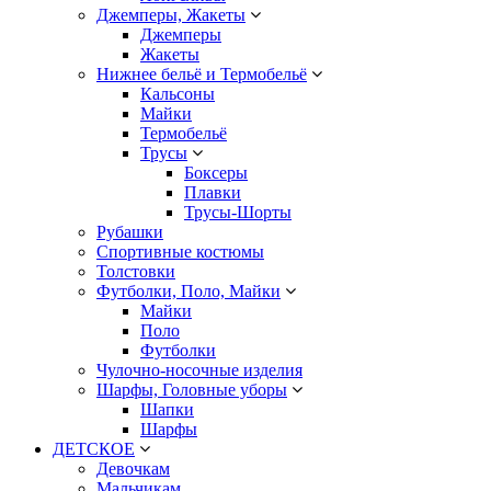
Джемперы, Жакеты
Джемперы
Жакеты
Нижнее бельё и Термобельё
Кальсоны
Майки
Термобельё
Трусы
Боксеры
Плавки
Трусы-Шорты
Рубашки
Спортивные костюмы
Толстовки
Футболки, Поло, Майки
Майки
Поло
Футболки
Чулочно-носочные изделия
Шарфы, Головные уборы
Шапки
Шарфы
ДЕТСКОЕ
Девочкам
Мальчикам