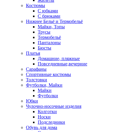
Жилеты
Костюмы
С юбками
С брюками
Нижнее Бельё и Термобельё
Майки, Топы
Трусы
Термобельё
Панталоны
Бюсты
Платья
Домашние, пляжные
Повседневные,вечерние
Сарафаны
Спортивные костюмы
Толстовки
Футболки, Майки
Майки
Футболки
Юбки
Чулочно-носочные изделия
Колготки
Носки
Подследники
Обувь для дома