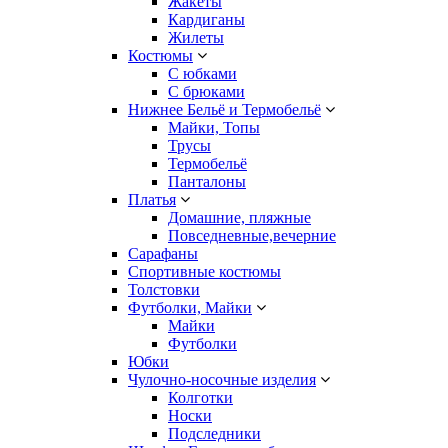
Жакеты
Кардиганы
Жилеты
Костюмы
С юбками
С брюками
Нижнее Бельё и Термобельё
Майки, Топы
Трусы
Термобельё
Панталоны
Платья
Домашние, пляжные
Повседневные,вечерние
Сарафаны
Спортивные костюмы
Толстовки
Футболки, Майки
Майки
Футболки
Юбки
Чулочно-носочные изделия
Колготки
Носки
Подследники