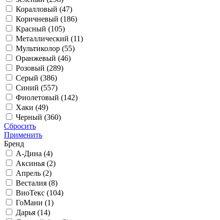
Коралловый (
47
)
Коричневый (
186
)
Красный (
105
)
Металлический (
11
)
Мультиколор (
55
)
Оранжевый (
46
)
Розовый (
289
)
Серый (
386
)
Синий (
557
)
Фиолетовый (
142
)
Хаки (
49
)
Черный (
360
)
Сбросить
Применить
Бренд
А-Дина (
4
)
Аксинья (
2
)
Апрель (
2
)
Весталия (
8
)
ВиоТекс (
104
)
ГоМани (
1
)
Дарья (
14
)