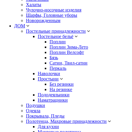
Халаты
Чулочно-носочные изделия
Шарфы, Головные уборы
Новорожденным
ДОМ
Постельные принадлежности
Постельное бельё
Поплин
Поплин Зима-Лето
Поплин Велсофт
Бязь
Сатин, Твил-сатин
Перкаль
Наволочки
Простыни
Без резинки
На резинке
Пододеяльники
Наматрацники
Подушки
Одеяла
Покрывала, Пледы
Полотенца, Махровые принадлежности
Для кухни
Махровые полотенца