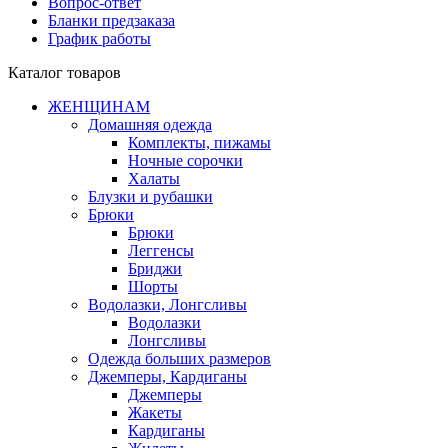
Вопрос-ответ
Бланки предзаказа
График работы
Каталог товаров
ЖЕНЩИНАМ
Домашняя одежда
Комплекты, пижамы
Ночные сорочки
Халаты
Блузки и рубашки
Брюки
Брюки
Леггенсы
Бриджи
Шорты
Водолазки, Лонгсливы
Водолазки
Лонгсливы
Одежда больших размеров
Джемперы, Кардиганы
Джемперы
Жакеты
Кардиганы