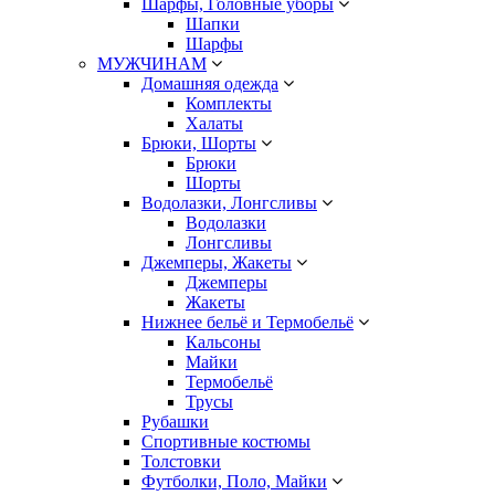
Шарфы, Головные уборы
Шапки
Шарфы
МУЖЧИНАМ
Домашняя одежда
Комплекты
Халаты
Брюки, Шорты
Брюки
Шорты
Водолазки, Лонгсливы
Водолазки
Лонгсливы
Джемперы, Жакеты
Джемперы
Жакеты
Нижнее бельё и Термобельё
Кальсоны
Майки
Термобельё
Трусы
Рубашки
Спортивные костюмы
Толстовки
Футболки, Поло, Майки