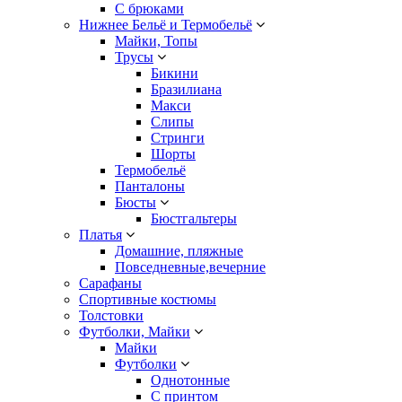
С брюками
Нижнее Бельё и Термобельё
Майки, Топы
Трусы
Бикини
Бразилиана
Макси
Слипы
Стринги
Шорты
Термобельё
Панталоны
Бюсты
Бюстгальтеры
Платья
Домашние, пляжные
Повседневные,вечерние
Сарафаны
Спортивные костюмы
Толстовки
Футболки, Майки
Майки
Футболки
Однотонные
С принтом