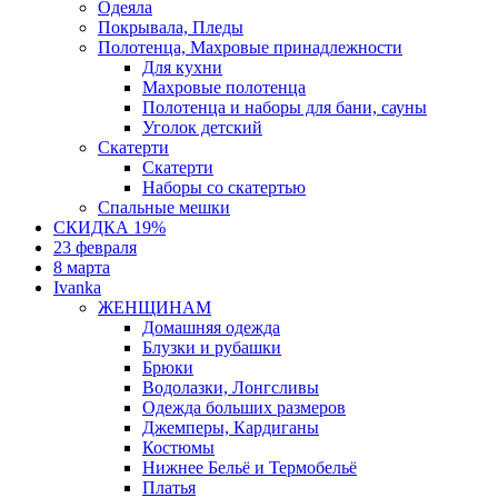
Одеяла
Покрывала, Пледы
Полотенца, Махровые принадлежности
Для кухни
Махровые полотенца
Полотенца и наборы для бани, сауны
Уголок детский
Скатерти
Скатерти
Наборы со скатертью
Спальные мешки
СКИДКА 19%
23 февраля
8 марта
Ivanka
ЖЕНЩИНАМ
Домашняя одежда
Блузки и рубашки
Брюки
Водолазки, Лонгсливы
Одежда больших размеров
Джемперы, Кардиганы
Костюмы
Нижнее Бельё и Термобельё
Платья