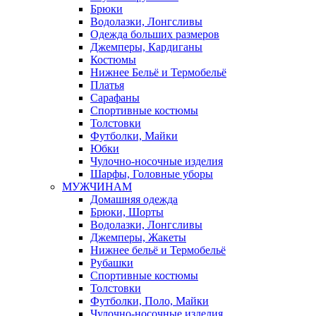
Брюки
Водолазки, Лонгсливы
Одежда больших размеров
Джемперы, Кардиганы
Костюмы
Нижнее Бельё и Термобельё
Платья
Сарафаны
Спортивные костюмы
Толстовки
Футболки, Майки
Юбки
Чулочно-носочные изделия
Шарфы, Головные уборы
МУЖЧИНАМ
Домашняя одежда
Брюки, Шорты
Водолазки, Лонгсливы
Джемперы, Жакеты
Нижнее бельё и Термобельё
Рубашки
Спортивные костюмы
Толстовки
Футболки, Поло, Майки
Чулочно-носочные изделия