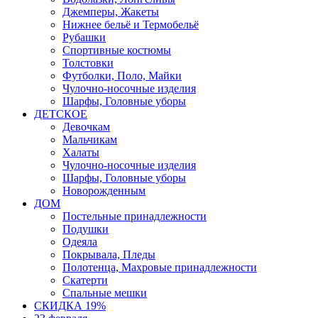
Джемперы, Жакеты
Нижнее бельё и Термобельё
Рубашки
Спортивные костюмы
Толстовки
Футболки, Поло, Майки
Чулочно-носочные изделия
Шарфы, Головные уборы
ДЕТСКОЕ
Девочкам
Мальчикам
Халаты
Чулочно-носочные изделия
Шарфы, Головные уборы
Новорожденным
ДОМ
Постельные принадлежности
Подушки
Одеяла
Покрывала, Пледы
Полотенца, Махровые принадлежности
Скатерти
Спальные мешки
СКИДКА 19%