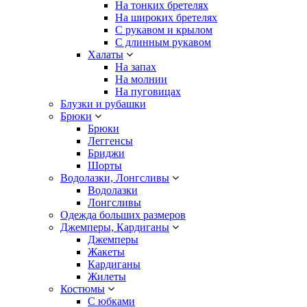
На тонких бретелях
На широких бретелях
С рукавом и крылом
С длинным рукавом
Халаты
На запах
На молнии
На пуговицах
Блузки и рубашки
Брюки
Брюки
Леггенсы
Бриджи
Шорты
Водолазки, Лонгсливы
Водолазки
Лонгсливы
Одежда больших размеров
Джемперы, Кардиганы
Джемперы
Жакеты
Кардиганы
Жилеты
Костюмы
С юбками