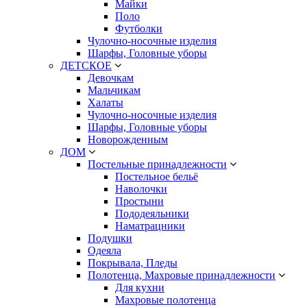
Майки
Поло
Футболки
Чулочно-носочные изделия
Шарфы, Головные уборы
ДЕТСКОЕ
Девочкам
Мальчикам
Халаты
Чулочно-носочные изделия
Шарфы, Головные уборы
Новорожденным
ДОМ
Постельные принадлежности
Постельное бельё
Наволочки
Простыни
Пододеяльники
Наматрацники
Подушки
Одеяла
Покрывала, Пледы
Полотенца, Махровые принадлежности
Для кухни
Махровые полотенца