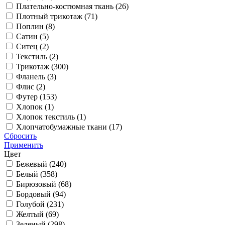
Плательно-костюмная ткань (
26
)
Плотный трикотаж (
71
)
Поплин (
8
)
Сатин (
5
)
Ситец (
2
)
Текстиль (
2
)
Трикотаж (
300
)
Фланель (
3
)
Флис (
2
)
Футер (
153
)
Хлопок (
1
)
Хлопок текстиль (
1
)
Хлопчатобумажные ткани (
17
)
Сбросить
Применить
Цвет
Бежевый (
240
)
Белый (
358
)
Бирюзовый (
68
)
Бордовый (
94
)
Голубой (
231
)
Желтый (
69
)
Зеленый (
298
)