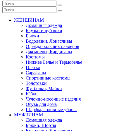
ЖЕНЩИНАМ
Домашняя одежда
Блузки и рубашки
Брюки
Водолазки, Лонгсливы
Одежда больших размеров
Джемперы, Кардиганы
Костюмы
Нижнее Бельё и Термобельё
Платья
Сарафаны
Спортивные костюмы
Толстовки
Футболки, Майки
Юбки
Чулочно-носочные изделия
Обувь для дома
Шарфы, Головные уборы
МУЖЧИНАМ
Домашняя одежда
Брюки, Шорты
Водолазки, Лонгсливы