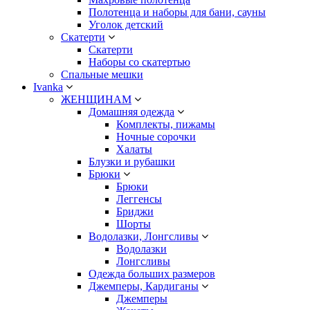
Полотенца и наборы для бани, сауны
Уголок детский
Скатерти
Скатерти
Наборы со скатертью
Спальные мешки
Ivanka
ЖЕНЩИНАМ
Домашняя одежда
Комплекты, пижамы
Ночные сорочки
Халаты
Блузки и рубашки
Брюки
Брюки
Леггенсы
Бриджи
Шорты
Водолазки, Лонгсливы
Водолазки
Лонгсливы
Одежда больших размеров
Джемперы, Кардиганы
Джемперы