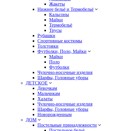
Жакеты
Нижнее бельё и Термобельё
Кальсоны
Майки
Термобельё
Трусы
Рубашки
Спортивные костюмы
Толстовки
Футболки, Поло, Майки
Майки
Поло
Футболки
Чулочно-носочные изделия
Шарфы, Головные уборы
ДЕТСКОЕ
Девочкам
Мальчикам
Халаты
Чулочно-носочные изделия
Шарфы, Головные уборы
Новорожденным
ДОМ
Постельные принадлежности
Постельное бельё