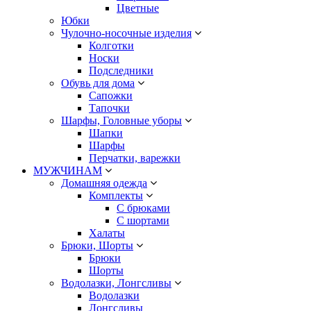
Цветные
Юбки
Чулочно-носочные изделия
Колготки
Носки
Подследники
Обувь для дома
Сапожки
Тапочки
Шарфы, Головные уборы
Шапки
Шарфы
Перчатки, варежки
МУЖЧИНАМ
Домашняя одежда
Комплекты
С брюками
С шортами
Халаты
Брюки, Шорты
Брюки
Шорты
Водолазки, Лонгсливы
Водолазки
Лонгсливы