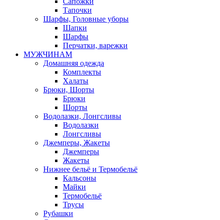
Сапожки
Тапочки
Шарфы, Головные уборы
Шапки
Шарфы
Перчатки, варежки
МУЖЧИНАМ
Домашняя одежда
Комплекты
Халаты
Брюки, Шорты
Брюки
Шорты
Водолазки, Лонгсливы
Водолазки
Лонгсливы
Джемперы, Жакеты
Джемперы
Жакеты
Нижнее бельё и Термобельё
Кальсоны
Майки
Термобельё
Трусы
Рубашки