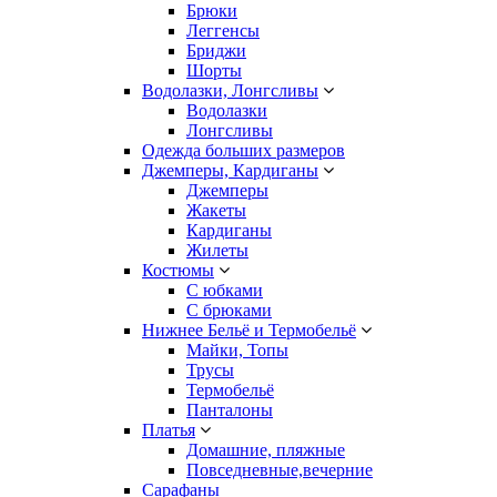
Брюки
Леггенсы
Бриджи
Шорты
Водолазки, Лонгсливы
Водолазки
Лонгсливы
Одежда больших размеров
Джемперы, Кардиганы
Джемперы
Жакеты
Кардиганы
Жилеты
Костюмы
С юбками
С брюками
Нижнее Бельё и Термобельё
Майки, Топы
Трусы
Термобельё
Панталоны
Платья
Домашние, пляжные
Повседневные,вечерние
Сарафаны