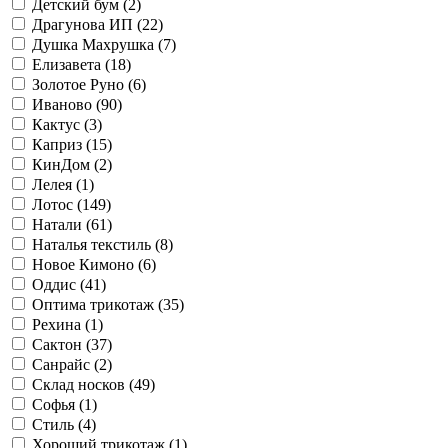
Детский бум (
2
)
Драгунова ИП (
22
)
Душка Махрушка (
7
)
Елизавета (
18
)
Золотое Руно (
6
)
Иваново (
90
)
Кактус (
3
)
Каприз (
15
)
КинДом (
2
)
Лелея (
1
)
Лотос (
149
)
Натали (
61
)
Наталья текстиль (
8
)
Новое Кимоно (
6
)
Оддис (
41
)
Оптима трикотаж (
35
)
Рехина (
1
)
Сактон (
37
)
Санрайс (
2
)
Склад носков (
49
)
Софья (
1
)
Стиль (
4
)
Хороший трикотаж (
1
)