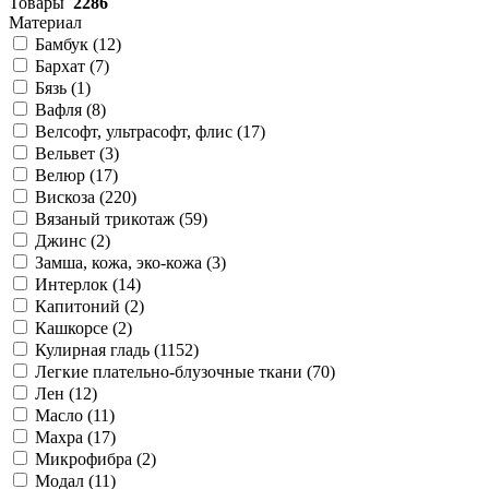
Товары
2286
Материал
Бамбук (
12
)
Бархат (
7
)
Бязь (
1
)
Вафля (
8
)
Велсофт, ультрасофт, флис (
17
)
Вельвет (
3
)
Велюр (
17
)
Вискоза (
220
)
Вязаный трикотаж (
59
)
Джинс (
2
)
Замша, кожа, эко-кожа (
3
)
Интерлок (
14
)
Капитоний (
2
)
Кашкорсе (
2
)
Кулирная гладь (
1152
)
Легкие плательно-блузочные ткани (
70
)
Лен (
12
)
Масло (
11
)
Махра (
17
)
Микрофибра (
2
)
Модал (
11
)