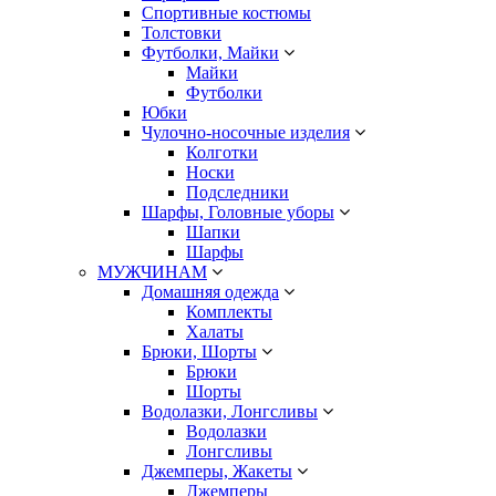
Спортивные костюмы
Толстовки
Футболки, Майки
Майки
Футболки
Юбки
Чулочно-носочные изделия
Колготки
Носки
Подследники
Шарфы, Головные уборы
Шапки
Шарфы
МУЖЧИНАМ
Домашняя одежда
Комплекты
Халаты
Брюки, Шорты
Брюки
Шорты
Водолазки, Лонгсливы
Водолазки
Лонгсливы
Джемперы, Жакеты
Джемперы