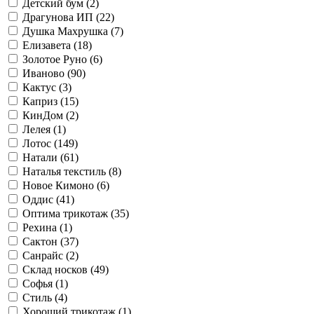
Детский бум (
2
)
Драгунова ИП (
22
)
Душка Махрушка (
7
)
Елизавета (
18
)
Золотое Руно (
6
)
Иваново (
90
)
Кактус (
3
)
Каприз (
15
)
КинДом (
2
)
Лелея (
1
)
Лотос (
149
)
Натали (
61
)
Наталья текстиль (
8
)
Новое Кимоно (
6
)
Оддис (
41
)
Оптима трикотаж (
35
)
Рехина (
1
)
Сактон (
37
)
Санрайс (
2
)
Склад носков (
49
)
Софья (
1
)
Стиль (
4
)
Хороший трикотаж (
1
)