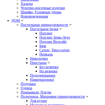
Халаты
Чулочно-носочные изделия
Шарфы, Головные уборы
Новорожденным
ДОМ
Постельные принадлежности
Постельное бельё
Поплин
Поплин Зима-Лето
Поплин Велсофт
Бязь
Сатин, Твил-сатин
Перкаль
Наволочки
Простыни
Без резинки
На резинке
Пододеяльники
Наматрацники
Подушки
Одеяла
Покрывала, Пледы
Полотенца, Махровые принадлежности
Для кухни
Махровые полотенца