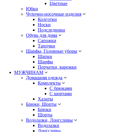
Цветные
Юбки
Чулочно-носочные изделия
Колготки
Носки
Подследники
Обувь для дома
Сапожки
Тапочки
Шарфы, Головные уборы
Шапки
Шарфы
Перчатки, варежки
МУЖЧИНАМ
Домашняя одежда
Комплекты
С брюками
С шортами
Халаты
Брюки, Шорты
Брюки
Шорты
Водолазки, Лонгсливы
Водолазки
Лонгсливы