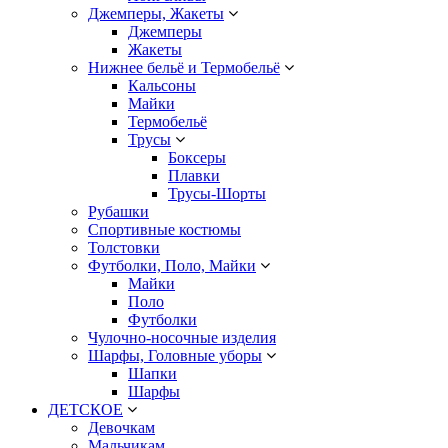
Джемперы, Жакеты
Джемперы
Жакеты
Нижнее бельё и Термобельё
Кальсоны
Майки
Термобельё
Трусы
Боксеры
Плавки
Трусы-Шорты
Рубашки
Спортивные костюмы
Толстовки
Футболки, Поло, Майки
Майки
Поло
Футболки
Чулочно-носочные изделия
Шарфы, Головные уборы
Шапки
Шарфы
ДЕТСКОЕ
Девочкам
Мальчикам