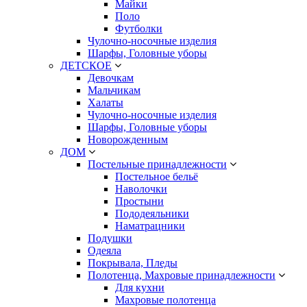
Майки
Поло
Футболки
Чулочно-носочные изделия
Шарфы, Головные уборы
ДЕТСКОЕ
Девочкам
Мальчикам
Халаты
Чулочно-носочные изделия
Шарфы, Головные уборы
Новорожденным
ДОМ
Постельные принадлежности
Постельное бельё
Наволочки
Простыни
Пододеяльники
Наматрацники
Подушки
Одеяла
Покрывала, Пледы
Полотенца, Махровые принадлежности
Для кухни
Махровые полотенца