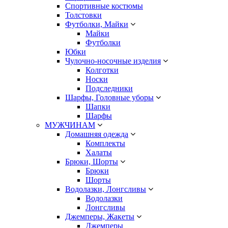
Спортивные костюмы
Толстовки
Футболки, Майки
Майки
Футболки
Юбки
Чулочно-носочные изделия
Колготки
Носки
Подследники
Шарфы, Головные уборы
Шапки
Шарфы
МУЖЧИНАМ
Домашняя одежда
Комплекты
Халаты
Брюки, Шорты
Брюки
Шорты
Водолазки, Лонгсливы
Водолазки
Лонгсливы
Джемперы, Жакеты
Джемперы