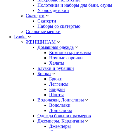
Полотенца и наборы для бани, сауны
Уголок детский
Скатерти
Скатерти
Наборы со скатертью
Спальные мешки
Ivanka
ЖЕНЩИНАМ
Домашняя одежда
Комплекты, пижамы
Ночные сорочки
Халаты
Блузки и рубашки
Брюки
Брюки
Леггенсы
Бриджи
Шорты
Водолазки, Лонгсливы
Водолазки
Лонгсливы
Одежда больших размеров
Джемперы, Кардиганы
Джемперы