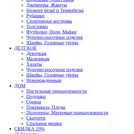
Джемперы, Жакеты
Нижнее бельё и Термобельё
Рубашки
Спортивные костюмы
Толстовки
Футболки, Поло, Майки
Чулочно-носочные изделия
Шарфы, Головные уборы
ДЕТСКОЕ
Девочкам
Мальчикам
Халаты
Чулочно-носочные изделия
Шарфы, Головные уборы
Новорожденным
ДОМ
Постельные принадлежности
Подушки
Одеяла
Покрывала, Пледы
Полотенца, Махровые принадлежности
Скатерти
Спальные мешки
СКИДКА 19%