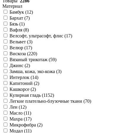
Товары
2286
Материал
Бамбук (
12
)
Бархат (
7
)
Бязь (
1
)
Вафля (
8
)
Велсофт, ультрасофт, флис (
17
)
Вельвет (
3
)
Велюр (
17
)
Вискоза (
220
)
Вязаный трикотаж (
59
)
Джинс (
2
)
Замша, кожа, эко-кожа (
3
)
Интерлок (
14
)
Капитоний (
2
)
Кашкорсе (
2
)
Кулирная гладь (
1152
)
Легкие плательно-блузочные ткани (
70
)
Лен (
12
)
Масло (
11
)
Махра (
17
)
Микрофибра (
2
)
Модал (
11
)