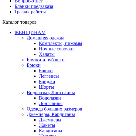
Вопрос-ответ
Бланки предзаказа
График работы
Каталог товаров
ЖЕНЩИНАМ
Домашняя одежда
Комплекты, пижамы
Ночные сорочки
Халаты
Блузки и рубашки
Брюки
Брюки
Леггенсы
Бриджи
Шорты
Водолазки, Лонгсливы
Водолазки
Лонгсливы
Одежда больших размеров
Джемперы, Кардиганы
Джемперы
Жакеты
Кардиганы