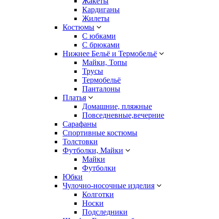
Жакеты
Кардиганы
Жилеты
Костюмы
С юбками
С брюками
Нижнее Бельё и Термобельё
Майки, Топы
Трусы
Термобельё
Панталоны
Платья
Домашние, пляжные
Повседневные,вечерние
Сарафаны
Спортивные костюмы
Толстовки
Футболки, Майки
Майки
Футболки
Юбки
Чулочно-носочные изделия
Колготки
Носки
Подследники