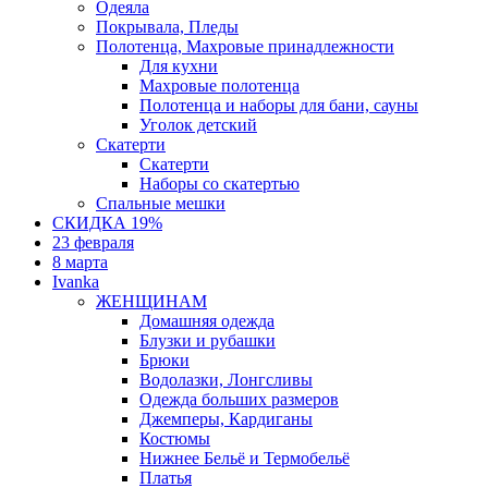
Одеяла
Покрывала, Пледы
Полотенца, Махровые принадлежности
Для кухни
Махровые полотенца
Полотенца и наборы для бани, сауны
Уголок детский
Скатерти
Скатерти
Наборы со скатертью
Спальные мешки
СКИДКА 19%
23 февраля
8 марта
Ivanka
ЖЕНЩИНАМ
Домашняя одежда
Блузки и рубашки
Брюки
Водолазки, Лонгсливы
Одежда больших размеров
Джемперы, Кардиганы
Костюмы
Нижнее Бельё и Термобельё
Платья