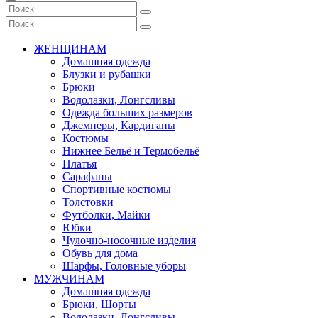
ЖЕНЩИНАМ
Домашняя одежда
Блузки и рубашки
Брюки
Водолазки, Лонгсливы
Одежда больших размеров
Джемперы, Кардиганы
Костюмы
Нижнее Бельё и Термобельё
Платья
Сарафаны
Спортивные костюмы
Толстовки
Футболки, Майки
Юбки
Чулочно-носочные изделия
Обувь для дома
Шарфы, Головные уборы
МУЖЧИНАМ
Домашняя одежда
Брюки, Шорты
Водолазки, Лонгсливы