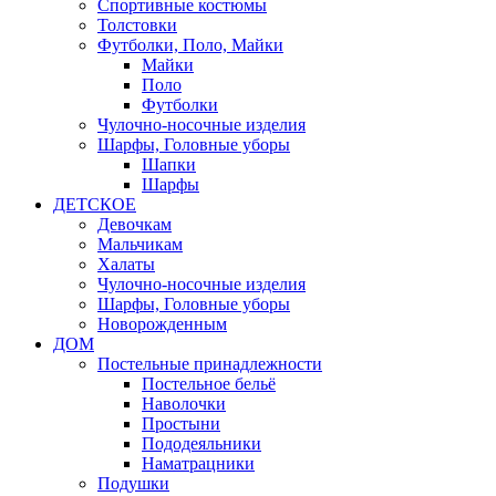
Спортивные костюмы
Толстовки
Футболки, Поло, Майки
Майки
Поло
Футболки
Чулочно-носочные изделия
Шарфы, Головные уборы
Шапки
Шарфы
ДЕТСКОЕ
Девочкам
Мальчикам
Халаты
Чулочно-носочные изделия
Шарфы, Головные уборы
Новорожденным
ДОМ
Постельные принадлежности
Постельное бельё
Наволочки
Простыни
Пододеяльники
Наматрацники
Подушки