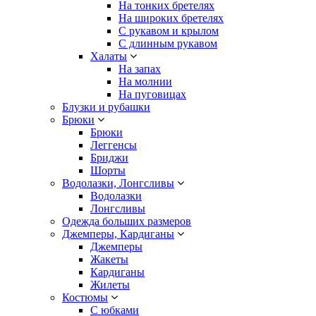
На тонких бретелях
На широких бретелях
С рукавом и крылом
С длинным рукавом
Халаты
На запах
На молнии
На пуговицах
Блузки и рубашки
Брюки
Брюки
Леггенсы
Бриджи
Шорты
Водолазки, Лонгсливы
Водолазки
Лонгсливы
Одежда больших размеров
Джемперы, Кардиганы
Джемперы
Жакеты
Кардиганы
Жилеты
Костюмы
С юбками