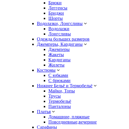
Брюки
Леггенсы
Бриджи
Шорты
Водолазки, Лонгсливы
Водолазки
Лонгсливы
Одежда больших размеров
Джемперы, Кардиганы
Джемперы
Жакеты
Кардиганы
Жилеты
Костюмы
С юбками
С брюками
Нижнее Бельё и Термобельё
Майки, Топы
Трусы
Термобельё
Панталоны
Платья
Домашние, пляжные
Повседневные,вечерние
Сарафаны