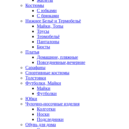
Жилеты
Костюмы
С юбками
С брюками
Нижнее Бельё и Термобельё
Майки, Топы
Трусы
Термобельё
Панталоны
Бюсты
Платья
Домашние, пляжные
Повседневные,вечерние
Сарафаны
Спортивные костюмы
Толстовки
Футболки, Майки
Майки
Футболки
Юбки
Чулочно-носочные изделия
Колготки
Носки
Подследники
Обувь для дома