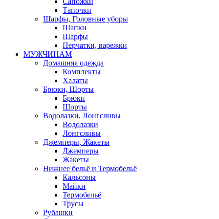
Сапожки
Тапочки
Шарфы, Головные уборы
Шапки
Шарфы
Перчатки, варежки
МУЖЧИНАМ
Домашняя одежда
Комплекты
Халаты
Брюки, Шорты
Брюки
Шорты
Водолазки, Лонгсливы
Водолазки
Лонгсливы
Джемперы, Жакеты
Джемперы
Жакеты
Нижнее бельё и Термобельё
Кальсоны
Майки
Термобельё
Трусы
Рубашки