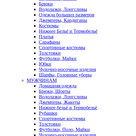
Брюки
Водолазки, Лонгсливы
Одежда больших размеров
Джемперы, Кардиганы
Костюмы
Нижнее Бельё и Термобельё
Платья
Сарафаны
Спортивные костюмы
Толстовки
Футболки, Майки
Юбки
Чулочно-носочные изделия
Шарфы, Головные уборы
МУЖЧИНАМ
Домашняя одежда
Брюки, Шорты
Водолазки, Лонгсливы
Джемперы, Жакеты
Нижнее бельё и Термобельё
Рубашки
Спортивные костюмы
Толстовки
Футболки, Поло, Майки
Чулочно-носочные изделия