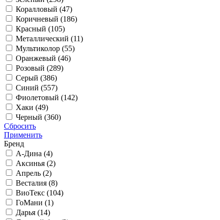
Коралловый (
47
)
Коричневый (
186
)
Красный (
105
)
Металлический (
11
)
Мультиколор (
55
)
Оранжевый (
46
)
Розовый (
289
)
Серый (
386
)
Синий (
557
)
Фиолетовый (
142
)
Хаки (
49
)
Черный (
360
)
Сбросить
Применить
Бренд
А-Дина (
4
)
Аксинья (
2
)
Апрель (
2
)
Весталия (
8
)
ВиоТекс (
104
)
ГоМани (
1
)
Дарья (
14
)