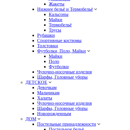
Жакеты
Нижнее бельё и Термобельё
Кальсоны
Майки
Термобельё
Трусы
Рубашки
Спортивные костюмы
Толстовки
Футболки, Поло, Майки
Майки
Поло
Футболки
Чулочно-носочные изделия
Шарфы, Головные уборы
ДЕТСКОЕ
Девочкам
Мальчикам
Халаты
Чулочно-носочные изделия
Шарфы, Головные уборы
Новорожденным
ДОМ
Постельные принадлежности
Постельное бельё