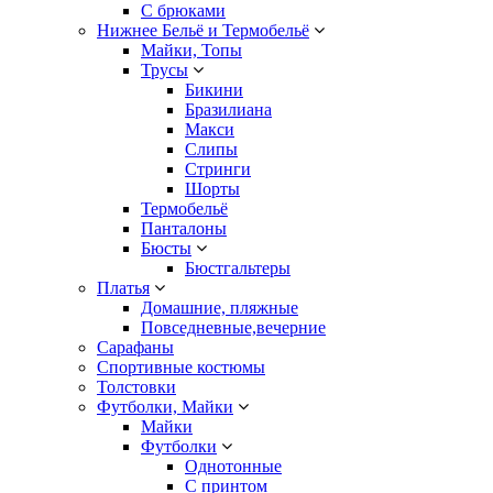
С брюками
Нижнее Бельё и Термобельё
Майки, Топы
Трусы
Бикини
Бразилиана
Макси
Слипы
Стринги
Шорты
Термобельё
Панталоны
Бюсты
Бюстгальтеры
Платья
Домашние, пляжные
Повседневные,вечерние
Сарафаны
Спортивные костюмы
Толстовки
Футболки, Майки
Майки
Футболки
Однотонные
С принтом