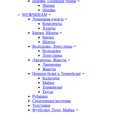
Шарфы, Головные уборы
Шапки
Шарфы
МУЖЧИНАМ
Домашняя одежда
Комплекты
Халаты
Брюки, Шорты
Брюки
Шорты
Водолазки, Лонгсливы
Водолазки
Лонгсливы
Джемперы, Жакеты
Джемперы
Жакеты
Нижнее бельё и Термобельё
Кальсоны
Майки
Термобельё
Трусы
Рубашки
Спортивные костюмы
Толстовки
Футболки, Поло, Майки