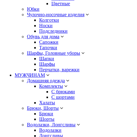
Цветные
Юбки
Чулочно-носочные изделия
Колготки
Носки
Подследники
Обувь для дома
Сапожки
Тапочки
Шарфы, Головные уборы
Шапки
Шарфы
Перчатки, варежки
МУЖЧИНАМ
Домашняя одежда
Комплекты
С брюками
С шортами
Халаты
Брюки, Шорты
Брюки
Шорты
Водолазки, Лонгсливы
Водолазки
Лонгсливы