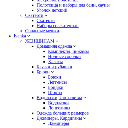
Полотенца и наборы для бани, сауны
Уголок детский
Скатерти
Скатерти
Наборы со скатертью
Спальные мешки
Ivanka
ЖЕНЩИНАМ
Домашняя одежда
Комплекты, пижамы
Ночные сорочки
Халаты
Блузки и рубашки
Брюки
Брюки
Леггенсы
Бриджи
Шорты
Водолазки, Лонгсливы
Водолазки
Лонгсливы
Одежда больших размеров
Джемперы, Кардиганы
Джемперы