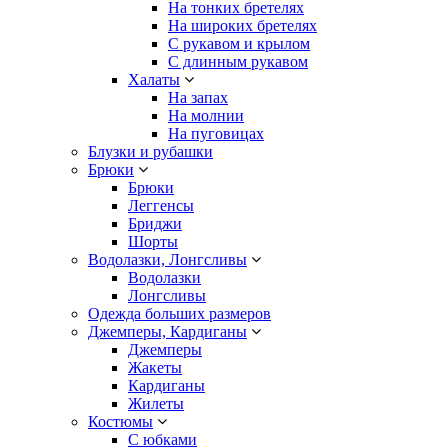
На тонких бретелях
На широких бретелях
С рукавом и крылом
С длинным рукавом
Халаты
На запах
На молнии
На пуговицах
Блузки и рубашки
Брюки
Брюки
Леггенсы
Бриджи
Шорты
Водолазки, Лонгсливы
Водолазки
Лонгсливы
Одежда больших размеров
Джемперы, Кардиганы
Джемперы
Жакеты
Кардиганы
Жилеты
Костюмы
С юбками