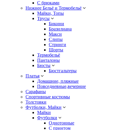
С брюками
Нижнее Бельё и Термобельё
Майки, Топы
Трусы
Бикини
Бразилиана
Макси
Слипы
Стринги
Шорты
Термобельё
Панталоны
Бюсты
Бюстгальтеры
Платья
Домашние, пляжные
Повседневные,вечерние
Сарафаны
Спортивные костюмы
Толстовки
Футболки, Майки
Майки
Футболки
Однотонные
С принтом