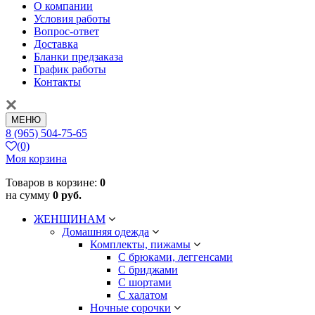
О компании
Условия работы
Вопрос-ответ
Доставка
Бланки предзаказа
График работы
Контакты
МЕНЮ
8 (965) 504-75-65
(0)
Моя корзина
Товаров в корзине:
0
на сумму
0 руб.
ЖЕНЩИНАМ
Домашняя одежда
Комплекты, пижамы
С брюками, леггенсами
С бриджами
С шортами
С халатом
Ночные сорочки