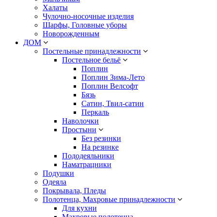
Халаты
Чулочно-носочные изделия
Шарфы, Головные уборы
Новорожденным
ДОМ
Постельные принадлежности
Постельное бельё
Поплин
Поплин Зима-Лето
Поплин Велсофт
Бязь
Сатин, Твил-сатин
Перкаль
Наволочки
Простыни
Без резинки
На резинке
Пододеяльники
Наматрацники
Подушки
Одеяла
Покрывала, Пледы
Полотенца, Махровые принадлежности
Для кухни
Махровые полотенца