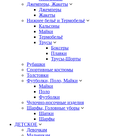
Джемперы, Жакеты
Джемперы
Жакеты
Нижнее бельё и Термобельё
Кальсоны
Майки
Термобельё
Трусы
Боксеры
Плавки
Трусы-Шорты
Рубашки
Спортивные костюмы
Толстовки
Футболки, Поло, Майки
Майки
Поло
Футболки
Чулочно-носочные изделия
Шарфы, Головные уборы
Шапки
Шарфы
ДЕТСКОЕ
Девочкам
Мальчикам