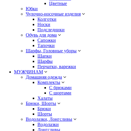
Цветные
Юбки
Чулочно-носочные изделия
Колготки
Носки
Подследники
Обувь для дома
Сапожки
Тапочки
Шарфы, Головные уборы
Шапки
Шарфы
Перчатки, варежки
МУЖЧИНАМ
Домашняя одежда
Комплекты
С брюками
С шортами
Халаты
Брюки, Шорты
Брюки
Шорты
Водолазки, Лонгсливы
Водолазки
Лонгсливы