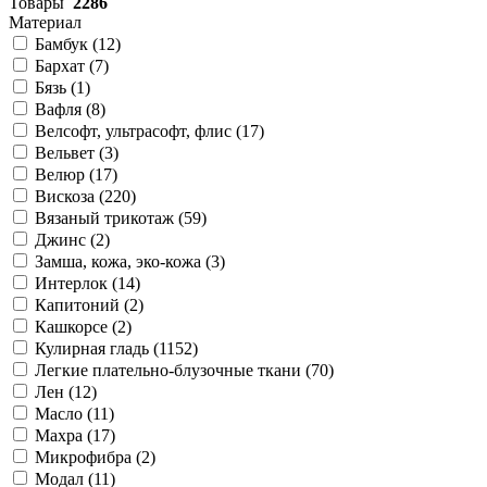
Товары
2286
Материал
Бамбук (
12
)
Бархат (
7
)
Бязь (
1
)
Вафля (
8
)
Велсофт, ультрасофт, флис (
17
)
Вельвет (
3
)
Велюр (
17
)
Вискоза (
220
)
Вязаный трикотаж (
59
)
Джинс (
2
)
Замша, кожа, эко-кожа (
3
)
Интерлок (
14
)
Капитоний (
2
)
Кашкорсе (
2
)
Кулирная гладь (
1152
)
Легкие плательно-блузочные ткани (
70
)
Лен (
12
)
Масло (
11
)
Махра (
17
)
Микрофибра (
2
)
Модал (
11
)