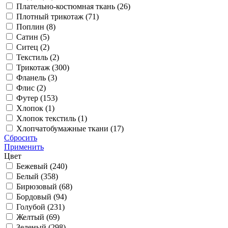
Плательно-костюмная ткань (
26
)
Плотный трикотаж (
71
)
Поплин (
8
)
Сатин (
5
)
Ситец (
2
)
Текстиль (
2
)
Трикотаж (
300
)
Фланель (
3
)
Флис (
2
)
Футер (
153
)
Хлопок (
1
)
Хлопок текстиль (
1
)
Хлопчатобумажные ткани (
17
)
Сбросить
Применить
Цвет
Бежевый (
240
)
Белый (
358
)
Бирюзовый (
68
)
Бордовый (
94
)
Голубой (
231
)
Желтый (
69
)
Зеленый (
298
)