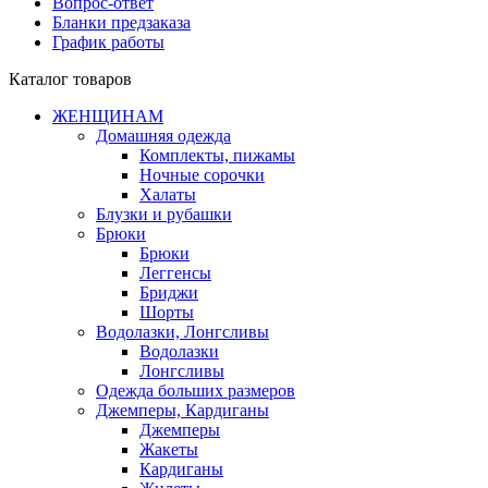
Вопрос-ответ
Бланки предзаказа
График работы
Каталог товаров
ЖЕНЩИНАМ
Домашняя одежда
Комплекты, пижамы
Ночные сорочки
Халаты
Блузки и рубашки
Брюки
Брюки
Леггенсы
Бриджи
Шорты
Водолазки, Лонгсливы
Водолазки
Лонгсливы
Одежда больших размеров
Джемперы, Кардиганы
Джемперы
Жакеты
Кардиганы