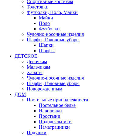
Спортивные костюмы
Толстовки
Футболки, Поло, Майки
Майки
Поло
Футболки
Чулочно-носочные изделия
Шарфы, Головные уборы
Шапки
Шарфы
ДЕТСКОЕ
Девочкам
Мальчикам
Халаты
Чулочно-носочные изделия
Шарфы, Головные уборы
Новорожденным
ДОМ
Постельные принадлежности
Постельное бельё
Наволочки
Простыни
Пододеяльники
Наматрацники
Подушки