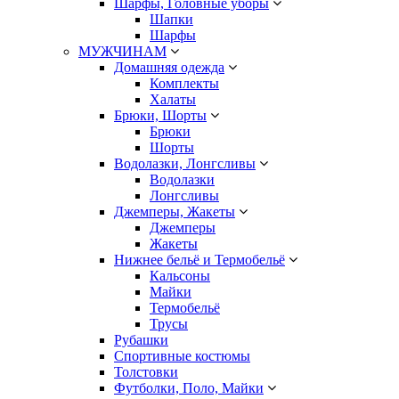
Шарфы, Головные уборы
Шапки
Шарфы
МУЖЧИНАМ
Домашняя одежда
Комплекты
Халаты
Брюки, Шорты
Брюки
Шорты
Водолазки, Лонгсливы
Водолазки
Лонгсливы
Джемперы, Жакеты
Джемперы
Жакеты
Нижнее бельё и Термобельё
Кальсоны
Майки
Термобельё
Трусы
Рубашки
Спортивные костюмы
Толстовки
Футболки, Поло, Майки