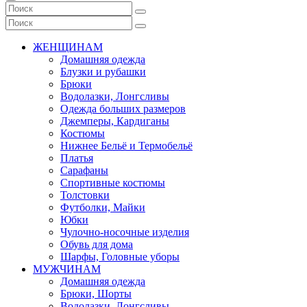
ЖЕНЩИНАМ
Домашняя одежда
Блузки и рубашки
Брюки
Водолазки, Лонгсливы
Одежда больших размеров
Джемперы, Кардиганы
Костюмы
Нижнее Бельё и Термобельё
Платья
Сарафаны
Спортивные костюмы
Толстовки
Футболки, Майки
Юбки
Чулочно-носочные изделия
Обувь для дома
Шарфы, Головные уборы
МУЖЧИНАМ
Домашняя одежда
Брюки, Шорты
Водолазки, Лонгсливы