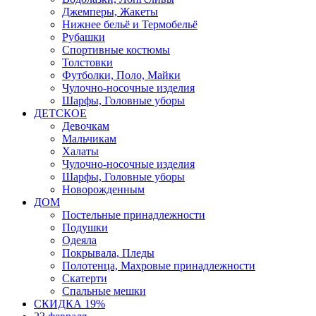
Джемперы, Жакеты
Нижнее бельё и Термобельё
Рубашки
Спортивные костюмы
Толстовки
Футболки, Поло, Майки
Чулочно-носочные изделия
Шарфы, Головные уборы
ДЕТСКОЕ
Девочкам
Мальчикам
Халаты
Чулочно-носочные изделия
Шарфы, Головные уборы
Новорожденным
ДОМ
Постельные принадлежности
Подушки
Одеяла
Покрывала, Пледы
Полотенца, Махровые принадлежности
Скатерти
Спальные мешки
СКИДКА 19%