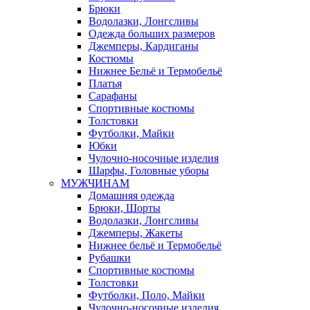
Брюки
Водолазки, Лонгсливы
Одежда больших размеров
Джемперы, Кардиганы
Костюмы
Нижнее Бельё и Термобельё
Платья
Сарафаны
Спортивные костюмы
Толстовки
Футболки, Майки
Юбки
Чулочно-носочные изделия
Шарфы, Головные уборы
МУЖЧИНАМ
Домашняя одежда
Брюки, Шорты
Водолазки, Лонгсливы
Джемперы, Жакеты
Нижнее бельё и Термобельё
Рубашки
Спортивные костюмы
Толстовки
Футболки, Поло, Майки
Чулочно-носочные изделия