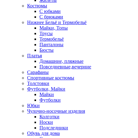
Жилеты
Костюмы
С юбками
С брюками
Нижнее Бельё и Термобельё
Майки, Топы
Трусы
Термобельё
Панталоны
Бюсты
Платья
Домашние, пляжные
Повседневные,вечерние
Сарафаны
Спортивные костюмы
Толстовки
Футболки, Майки
Майки
Футболки
Юбки
Чулочно-носочные изделия
Колготки
Носки
Подследники
Обувь для дома