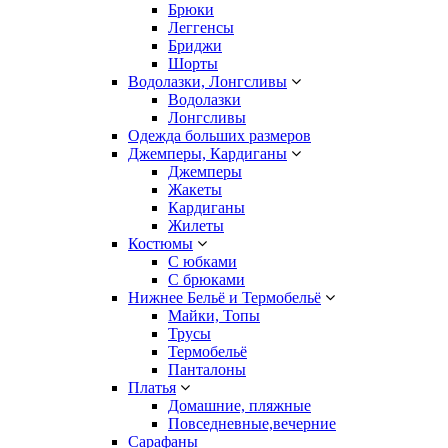
Брюки
Леггенсы
Бриджи
Шорты
Водолазки, Лонгсливы
Водолазки
Лонгсливы
Одежда больших размеров
Джемперы, Кардиганы
Джемперы
Жакеты
Кардиганы
Жилеты
Костюмы
С юбками
С брюками
Нижнее Бельё и Термобельё
Майки, Топы
Трусы
Термобельё
Панталоны
Платья
Домашние, пляжные
Повседневные,вечерние
Сарафаны