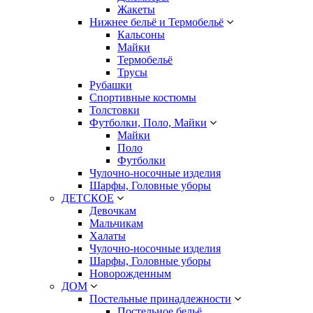
Жакеты
Нижнее бельё и Термобельё
Кальсоны
Майки
Термобельё
Трусы
Рубашки
Спортивные костюмы
Толстовки
Футболки, Поло, Майки
Майки
Поло
Футболки
Чулочно-носочные изделия
Шарфы, Головные уборы
ДЕТСКОЕ
Девочкам
Мальчикам
Халаты
Чулочно-носочные изделия
Шарфы, Головные уборы
Новорожденным
ДОМ
Постельные принадлежности
Постельное бельё