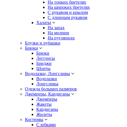
На тонких бретелях
На широких бретелях
С рукавом и крылом
С длинным рукавом
Халаты
На запах
На молнии
На пуговицах
Блузки и рубашки
Брюки
Брюки
Леггенсы
Бриджи
Шорты
Водолазки, Лонгсливы
Водолазки
Лонгсливы
Одежда больших размеров
Джемперы, Кардиганы
Джемперы
Жакеты
Кардиганы
Жилеты
Костюмы
С юбками