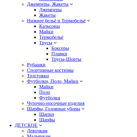
Джемперы, Жакеты
Джемперы
Жакеты
Нижнее бельё и Термобельё
Кальсоны
Майки
Термобельё
Трусы
Боксеры
Плавки
Трусы-Шорты
Рубашки
Спортивные костюмы
Толстовки
Футболки, Поло, Майки
Майки
Поло
Футболки
Чулочно-носочные изделия
Шарфы, Головные уборы
Шапки
Шарфы
ДЕТСКОЕ
Девочкам
Мальчикам