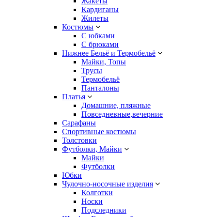
Жакеты
Кардиганы
Жилеты
Костюмы
С юбками
С брюками
Нижнее Бельё и Термобельё
Майки, Топы
Трусы
Термобельё
Панталоны
Платья
Домашние, пляжные
Повседневные,вечерние
Сарафаны
Спортивные костюмы
Толстовки
Футболки, Майки
Майки
Футболки
Юбки
Чулочно-носочные изделия
Колготки
Носки
Подследники