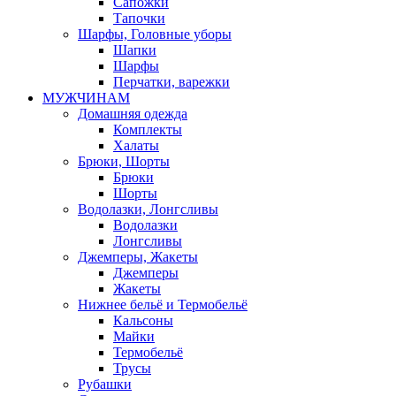
Сапожки
Тапочки
Шарфы, Головные уборы
Шапки
Шарфы
Перчатки, варежки
МУЖЧИНАМ
Домашняя одежда
Комплекты
Халаты
Брюки, Шорты
Брюки
Шорты
Водолазки, Лонгсливы
Водолазки
Лонгсливы
Джемперы, Жакеты
Джемперы
Жакеты
Нижнее бельё и Термобельё
Кальсоны
Майки
Термобельё
Трусы
Рубашки