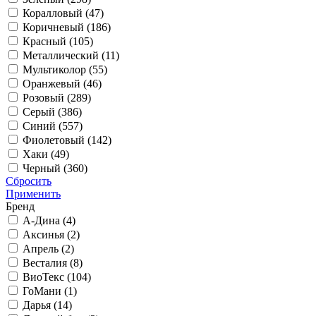
Коралловый (
47
)
Коричневый (
186
)
Красный (
105
)
Металлический (
11
)
Мультиколор (
55
)
Оранжевый (
46
)
Розовый (
289
)
Серый (
386
)
Синий (
557
)
Фиолетовый (
142
)
Хаки (
49
)
Черный (
360
)
Сбросить
Применить
Бренд
А-Дина (
4
)
Аксинья (
2
)
Апрель (
2
)
Весталия (
8
)
ВиоТекс (
104
)
ГоМани (
1
)
Дарья (
14
)