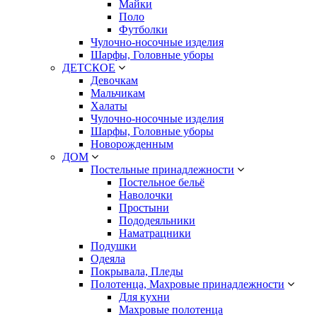
Майки
Поло
Футболки
Чулочно-носочные изделия
Шарфы, Головные уборы
ДЕТСКОЕ
Девочкам
Мальчикам
Халаты
Чулочно-носочные изделия
Шарфы, Головные уборы
Новорожденным
ДОМ
Постельные принадлежности
Постельное бельё
Наволочки
Простыни
Пододеяльники
Наматрацники
Подушки
Одеяла
Покрывала, Пледы
Полотенца, Махровые принадлежности
Для кухни
Махровые полотенца