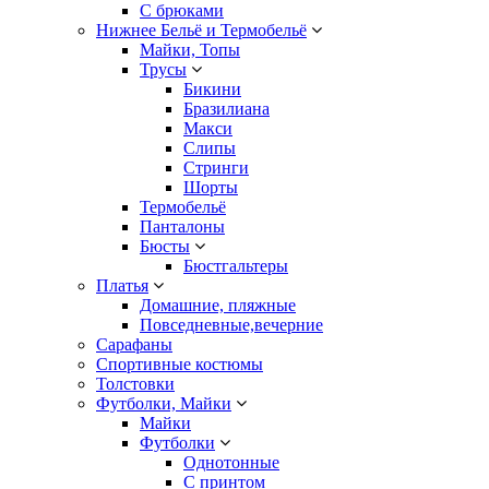
С брюками
Нижнее Бельё и Термобельё
Майки, Топы
Трусы
Бикини
Бразилиана
Макси
Слипы
Стринги
Шорты
Термобельё
Панталоны
Бюсты
Бюстгальтеры
Платья
Домашние, пляжные
Повседневные,вечерние
Сарафаны
Спортивные костюмы
Толстовки
Футболки, Майки
Майки
Футболки
Однотонные
С принтом