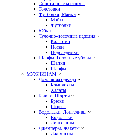
Спортивные костюмы
Толстовки
Футболки, Майки
Майки
Футболки
Юбки
Чулочно-носочные изделия
Колготки
Носки
Подследники
Шарфы, Головные уборы
Шапки
Шарфы
МУЖЧИНАМ
Домашняя одежда
Комплекты
Халаты
Брюки, Шорты
Брюки
Шорты
Водолазки, Лонгсливы
Водолазки
Лонгсливы
Джемперы, Жакеты
Джемперы