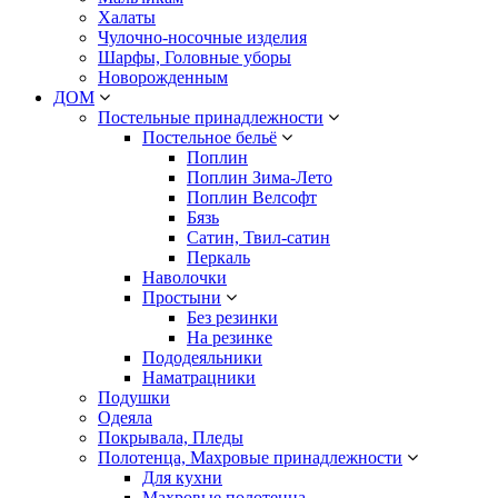
Халаты
Чулочно-носочные изделия
Шарфы, Головные уборы
Новорожденным
ДОМ
Постельные принадлежности
Постельное бельё
Поплин
Поплин Зима-Лето
Поплин Велсофт
Бязь
Сатин, Твил-сатин
Перкаль
Наволочки
Простыни
Без резинки
На резинке
Пододеяльники
Наматрацники
Подушки
Одеяла
Покрывала, Пледы
Полотенца, Махровые принадлежности
Для кухни
Махровые полотенца