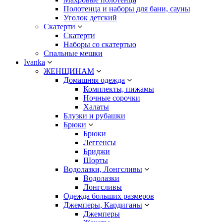
Полотенца и наборы для бани, сауны
Уголок детский
Скатерти
Скатерти
Наборы со скатертью
Спальные мешки
Ivanka
ЖЕНЩИНАМ
Домашняя одежда
Комплекты, пижамы
Ночные сорочки
Халаты
Блузки и рубашки
Брюки
Брюки
Леггенсы
Бриджи
Шорты
Водолазки, Лонгсливы
Водолазки
Лонгсливы
Одежда больших размеров
Джемперы, Кардиганы
Джемперы