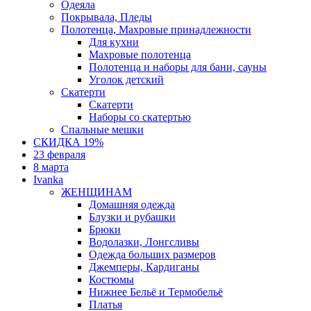
Одеяла
Покрывала, Пледы
Полотенца, Махровые принадлежности
Для кухни
Махровые полотенца
Полотенца и наборы для бани, сауны
Уголок детский
Скатерти
Скатерти
Наборы со скатертью
Спальные мешки
СКИДКА 19%
23 февраля
8 марта
Ivanka
ЖЕНЩИНАМ
Домашняя одежда
Блузки и рубашки
Брюки
Водолазки, Лонгсливы
Одежда больших размеров
Джемперы, Кардиганы
Костюмы
Нижнее Бельё и Термобельё
Платья