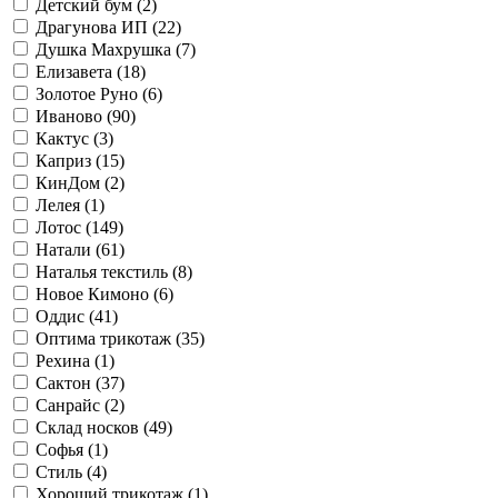
Детский бум (
2
)
Драгунова ИП (
22
)
Душка Махрушка (
7
)
Елизавета (
18
)
Золотое Руно (
6
)
Иваново (
90
)
Кактус (
3
)
Каприз (
15
)
КинДом (
2
)
Лелея (
1
)
Лотос (
149
)
Натали (
61
)
Наталья текстиль (
8
)
Новое Кимоно (
6
)
Оддис (
41
)
Оптима трикотаж (
35
)
Рехина (
1
)
Сактон (
37
)
Санрайс (
2
)
Склад носков (
49
)
Софья (
1
)
Стиль (
4
)
Хороший трикотаж (
1
)