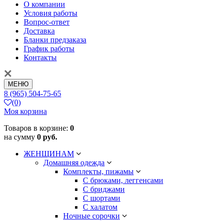
О компании
Условия работы
Вопрос-ответ
Доставка
Бланки предзаказа
График работы
Контакты
МЕНЮ
8 (965) 504-75-65
(0)
Моя корзина
Товаров в корзине:
0
на сумму
0 руб.
ЖЕНЩИНАМ
Домашняя одежда
Комплекты, пижамы
С брюками, леггенсами
С бриджами
С шортами
С халатом
Ночные сорочки