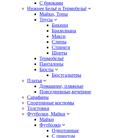
С брюками
Нижнее Бельё и Термобельё
Майки, Топы
Трусы
Бикини
Бразилиана
Макси
Слипы
Стринги
Шорты
Термобельё
Панталоны
Бюсты
Бюстгальтеры
Платья
Домашние, пляжные
Повседневные,вечерние
Сарафаны
Спортивные костюмы
Толстовки
Футболки, Майки
Майки
Футболки
Однотонные
С принтом