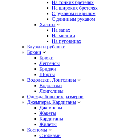
На тонких бретелях
На широких бретелях
С рукавом и крылом
С длинным рукавом
Халаты
На запах
На молнии
На пуговицах
Блузки и рубашки
Брюки
Брюки
Леггенсы
Бриджи
Шорты
Водолазки, Лонгсливы
Водолазки
Лонгсливы
Одежда больших размеров
Джемперы, Кардиганы
Джемперы
Жакеты
Кардиганы
Жилеты
Костюмы
С юбками