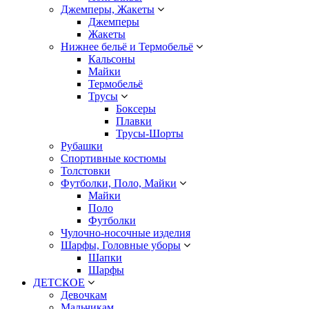
Джемперы, Жакеты
Джемперы
Жакеты
Нижнее бельё и Термобельё
Кальсоны
Майки
Термобельё
Трусы
Боксеры
Плавки
Трусы-Шорты
Рубашки
Спортивные костюмы
Толстовки
Футболки, Поло, Майки
Майки
Поло
Футболки
Чулочно-носочные изделия
Шарфы, Головные уборы
Шапки
Шарфы
ДЕТСКОЕ
Девочкам
Мальчикам