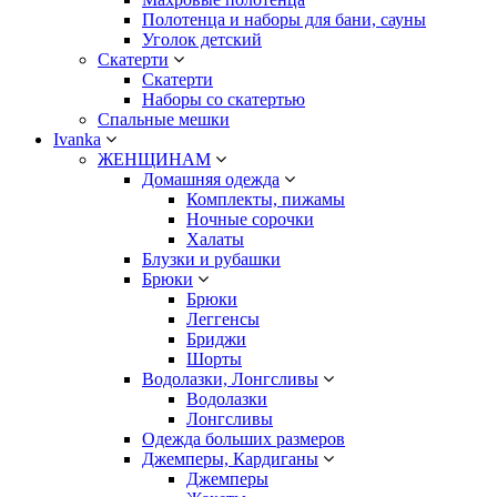
Полотенца и наборы для бани, сауны
Уголок детский
Скатерти
Скатерти
Наборы со скатертью
Спальные мешки
Ivanka
ЖЕНЩИНАМ
Домашняя одежда
Комплекты, пижамы
Ночные сорочки
Халаты
Блузки и рубашки
Брюки
Брюки
Леггенсы
Бриджи
Шорты
Водолазки, Лонгсливы
Водолазки
Лонгсливы
Одежда больших размеров
Джемперы, Кардиганы
Джемперы