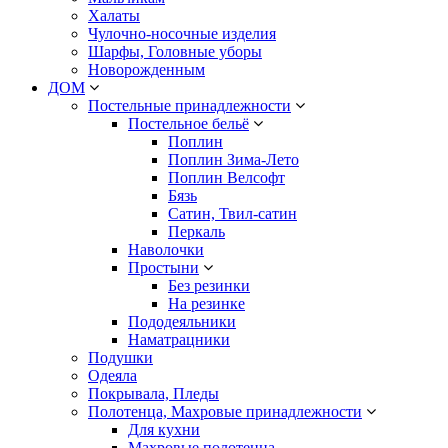
Халаты
Чулочно-носочные изделия
Шарфы, Головные уборы
Новорожденным
ДОМ
Постельные принадлежности
Постельное бельё
Поплин
Поплин Зима-Лето
Поплин Велсофт
Бязь
Сатин, Твил-сатин
Перкаль
Наволочки
Простыни
Без резинки
На резинке
Пододеяльники
Наматрацники
Подушки
Одеяла
Покрывала, Пледы
Полотенца, Махровые принадлежности
Для кухни
Махровые полотенца