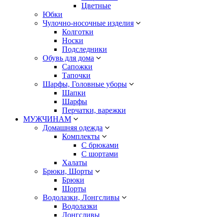
Цветные
Юбки
Чулочно-носочные изделия
Колготки
Носки
Подследники
Обувь для дома
Сапожки
Тапочки
Шарфы, Головные уборы
Шапки
Шарфы
Перчатки, варежки
МУЖЧИНАМ
Домашняя одежда
Комплекты
С брюками
С шортами
Халаты
Брюки, Шорты
Брюки
Шорты
Водолазки, Лонгсливы
Водолазки
Лонгсливы