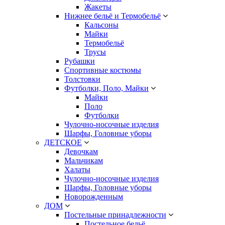
Жакеты
Нижнее бельё и Термобельё
Кальсоны
Майки
Термобельё
Трусы
Рубашки
Спортивные костюмы
Толстовки
Футболки, Поло, Майки
Майки
Поло
Футболки
Чулочно-носочные изделия
Шарфы, Головные уборы
ДЕТСКОЕ
Девочкам
Мальчикам
Халаты
Чулочно-носочные изделия
Шарфы, Головные уборы
Новорожденным
ДОМ
Постельные принадлежности
Постельное бельё