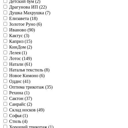
Детский бум (
2
)
Драгунова ИП (
22
)
Душка Махрушка (
7
)
Елизавета (
18
)
Золотое Руно (
6
)
Иваново (
90
)
Кактус (
3
)
Каприз (
15
)
КинДом (
2
)
Лелея (
1
)
Лотос (
149
)
Натали (
61
)
Наталья текстиль (
8
)
Новое Кимоно (
6
)
Оддис (
41
)
Оптима трикотаж (
35
)
Рехина (
1
)
Сактон (
37
)
Санрайс (
2
)
Склад носков (
49
)
Софья (
1
)
Стиль (
4
)
Хороший трикотаж (
1
)