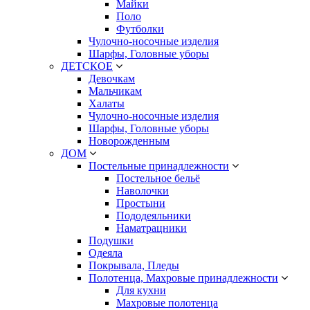
Майки
Поло
Футболки
Чулочно-носочные изделия
Шарфы, Головные уборы
ДЕТСКОЕ
Девочкам
Мальчикам
Халаты
Чулочно-носочные изделия
Шарфы, Головные уборы
Новорожденным
ДОМ
Постельные принадлежности
Постельное бельё
Наволочки
Простыни
Пододеяльники
Наматрацники
Подушки
Одеяла
Покрывала, Пледы
Полотенца, Махровые принадлежности
Для кухни
Махровые полотенца