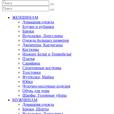
ЖЕНЩИНАМ
Домашняя одежда
Блузки и рубашки
Брюки
Водолазки, Лонгсливы
Одежда больших размеров
Джемперы, Кардиганы
Костюмы
Нижнее Бельё и Термобельё
Платья
Сарафаны
Спортивные костюмы
Толстовки
Футболки, Майки
Юбки
Чулочно-носочные изделия
Обувь для дома
Шарфы, Головные уборы
МУЖЧИНАМ
Домашняя одежда
Брюки, Шорты
Водолазки, Лонгсливы