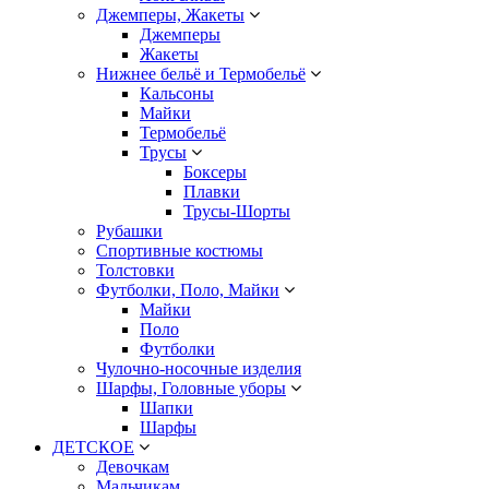
Джемперы, Жакеты
Джемперы
Жакеты
Нижнее бельё и Термобельё
Кальсоны
Майки
Термобельё
Трусы
Боксеры
Плавки
Трусы-Шорты
Рубашки
Спортивные костюмы
Толстовки
Футболки, Поло, Майки
Майки
Поло
Футболки
Чулочно-носочные изделия
Шарфы, Головные уборы
Шапки
Шарфы
ДЕТСКОЕ
Девочкам
Мальчикам