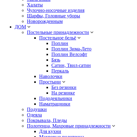
Халаты
Чулочно-носочные изделия
Шарфы, Головные уборы
Новорожденным
ДОМ
Постельные принадлежности
Постельное бельё
Поплин
Поплин Зима-Лето
Поплин Велсофт
Бязь
Сатин, Твил-сатин
Перкаль
Наволочки
Простыни
Без резинки
На резинке
Пододеяльники
Наматрацники
Подушки
Одеяла
Покрывала, Пледы
Полотенца, Махровые принадлежности
Для кухни
Махровые полотенца