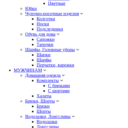
Цветные
Юбки
Чулочно-носочные изделия
Колготки
Носки
Подследники
Обувь для дома
Сапожки
Тапочки
Шарфы, Головные уборы
Шапки
Шарфы
Перчатки, варежки
МУЖЧИНАМ
Домашняя одежда
Комплекты
С брюками
С шортами
Халаты
Брюки, Шорты
Брюки
Шорты
Водолазки, Лонгсливы
Водолазки
Лонгсливы