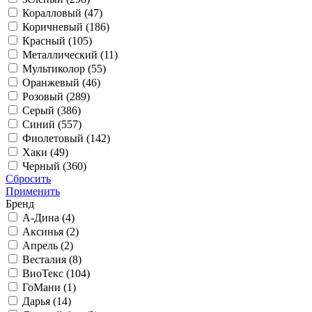
Коралловый (
47
)
Коричневый (
186
)
Красный (
105
)
Металлический (
11
)
Мультиколор (
55
)
Оранжевый (
46
)
Розовый (
289
)
Серый (
386
)
Синий (
557
)
Фиолетовый (
142
)
Хаки (
49
)
Черный (
360
)
Сбросить
Применить
Бренд
А-Дина (
4
)
Аксинья (
2
)
Апрель (
2
)
Весталия (
8
)
ВиоТекс (
104
)
ГоМани (
1
)
Дарья (
14
)