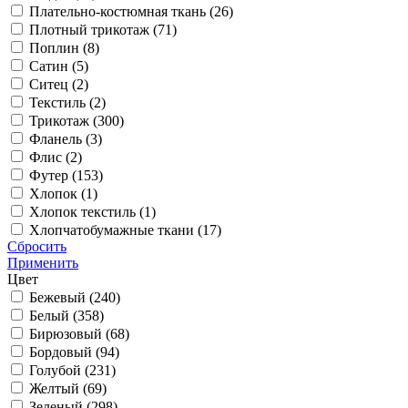
Плательно-костюмная ткань (
26
)
Плотный трикотаж (
71
)
Поплин (
8
)
Сатин (
5
)
Ситец (
2
)
Текстиль (
2
)
Трикотаж (
300
)
Фланель (
3
)
Флис (
2
)
Футер (
153
)
Хлопок (
1
)
Хлопок текстиль (
1
)
Хлопчатобумажные ткани (
17
)
Сбросить
Применить
Цвет
Бежевый (
240
)
Белый (
358
)
Бирюзовый (
68
)
Бордовый (
94
)
Голубой (
231
)
Желтый (
69
)
Зеленый (
298
)