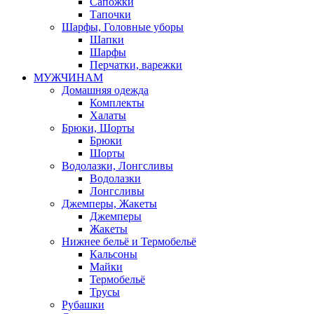
Сапожки
Тапочки
Шарфы, Головные уборы
Шапки
Шарфы
Перчатки, варежки
МУЖЧИНАМ
Домашняя одежда
Комплекты
Халаты
Брюки, Шорты
Брюки
Шорты
Водолазки, Лонгсливы
Водолазки
Лонгсливы
Джемперы, Жакеты
Джемперы
Жакеты
Нижнее бельё и Термобельё
Кальсоны
Майки
Термобельё
Трусы
Рубашки