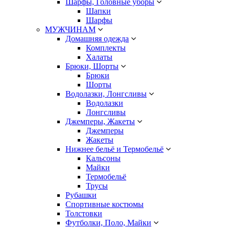
Шарфы, Головные уборы
Шапки
Шарфы
МУЖЧИНАМ
Домашняя одежда
Комплекты
Халаты
Брюки, Шорты
Брюки
Шорты
Водолазки, Лонгсливы
Водолазки
Лонгсливы
Джемперы, Жакеты
Джемперы
Жакеты
Нижнее бельё и Термобельё
Кальсоны
Майки
Термобельё
Трусы
Рубашки
Спортивные костюмы
Толстовки
Футболки, Поло, Майки