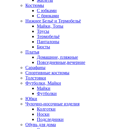
Жилеты
Костюмы
С юбками
С брюками
Нижнее Бельё и Термобельё
Майки, Топы
Трусы
Термобельё
Панталоны
Бюсты
Платья
Домашние, пляжные
Повседневные,вечерние
Сарафаны
Спортивные костюмы
Толстовки
Футболки, Майки
Майки
Футболки
Юбки
Чулочно-носочные изделия
Колготки
Носки
Подследники
Обувь для дома