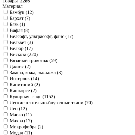
Товары
2286
Материал
Бамбук (
12
)
Бархат (
7
)
Бязь (
1
)
Вафля (
8
)
Велсофт, ультрасофт, флис (
17
)
Вельвет (
3
)
Велюр (
17
)
Вискоза (
220
)
Вязаный трикотаж (
59
)
Джинс (
2
)
Замша, кожа, эко-кожа (
3
)
Интерлок (
14
)
Капитоний (
2
)
Кашкорсе (
2
)
Кулирная гладь (
1152
)
Легкие плательно-блузочные ткани (
70
)
Лен (
12
)
Масло (
11
)
Махра (
17
)
Микрофибра (
2
)
Модал (
11
)