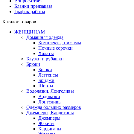
Вопрос-ответ
Бланки предзаказа
График работы
Каталог товаров
ЖЕНЩИНАМ
Домашняя одежда
Комплекты, пижамы
Ночные сорочки
Халаты
Блузки и рубашки
Брюки
Брюки
Леггенсы
Бриджи
Шорты
Водолазки, Лонгсливы
Водолазки
Лонгсливы
Одежда больших размеров
Джемперы, Кардиганы
Джемперы
Жакеты
Кардиганы