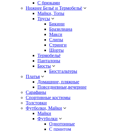
С брюками
Нижнее Бельё и Термобельё
Майки, Топы
Трусы
Бикини
Бразилиана
Макси
Слипы
Стринги
Шорты
Термобельё
Панталоны
Бюсты
Бюстгальтеры
Платья
Домашние, пляжные
Повседневные,вечерние
Сарафаны
Спортивные костюмы
Толстовки
Футболки, Майки
Майки
Футболки
Однотонные
С принтом