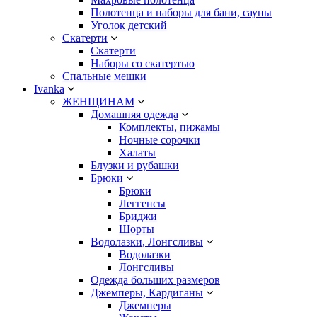
Полотенца и наборы для бани, сауны
Уголок детский
Скатерти
Скатерти
Наборы со скатертью
Спальные мешки
Ivanka
ЖЕНЩИНАМ
Домашняя одежда
Комплекты, пижамы
Ночные сорочки
Халаты
Блузки и рубашки
Брюки
Брюки
Леггенсы
Бриджи
Шорты
Водолазки, Лонгсливы
Водолазки
Лонгсливы
Одежда больших размеров
Джемперы, Кардиганы
Джемперы