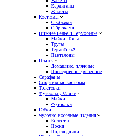
Жакеты
Кардиганы
Жилеты
Костюмы
С юбками
С брюками
Нижнее Бельё и Термобельё
Майки, Топы
Трусы
Термобельё
Панталоны
Платья
Домашние, пляжные
Повседневные,вечерние
Сарафаны
Спортивные костюмы
Толстовки
Футболки, Майки
Майки
Футболки
Юбки
Чулочно-носочные изделия
Колготки
Носки
Подследники