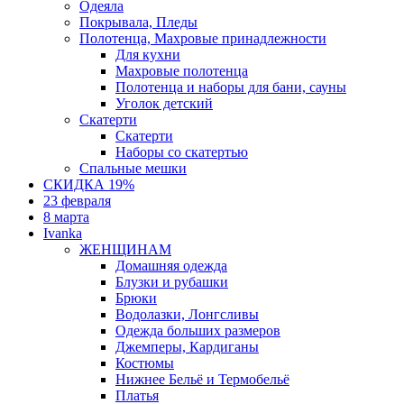
Одеяла
Покрывала, Пледы
Полотенца, Махровые принадлежности
Для кухни
Махровые полотенца
Полотенца и наборы для бани, сауны
Уголок детский
Скатерти
Скатерти
Наборы со скатертью
Спальные мешки
СКИДКА 19%
23 февраля
8 марта
Ivanka
ЖЕНЩИНАМ
Домашняя одежда
Блузки и рубашки
Брюки
Водолазки, Лонгсливы
Одежда больших размеров
Джемперы, Кардиганы
Костюмы
Нижнее Бельё и Термобельё
Платья