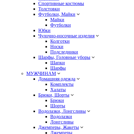
Спортивные костюмы
Толстовки
Футболки, Майки
Майки
Футболки
Юбки
Чулочно-носочные изделия
Колготки
Носки
Подследники
Шарфы, Головные уборы
Шапки
Шарфы
МУЖЧИНАМ
Домашняя одежда
Комплекты
Халаты
Брюки, Шорты
Брюки
Шорты
Водолазки, Лонгсливы
Водолазки
Лонгсливы
Джемперы, Жакеты
Джемперы