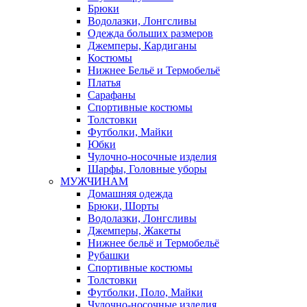
Брюки
Водолазки, Лонгсливы
Одежда больших размеров
Джемперы, Кардиганы
Костюмы
Нижнее Бельё и Термобельё
Платья
Сарафаны
Спортивные костюмы
Толстовки
Футболки, Майки
Юбки
Чулочно-носочные изделия
Шарфы, Головные уборы
МУЖЧИНАМ
Домашняя одежда
Брюки, Шорты
Водолазки, Лонгсливы
Джемперы, Жакеты
Нижнее бельё и Термобельё
Рубашки
Спортивные костюмы
Толстовки
Футболки, Поло, Майки
Чулочно-носочные изделия