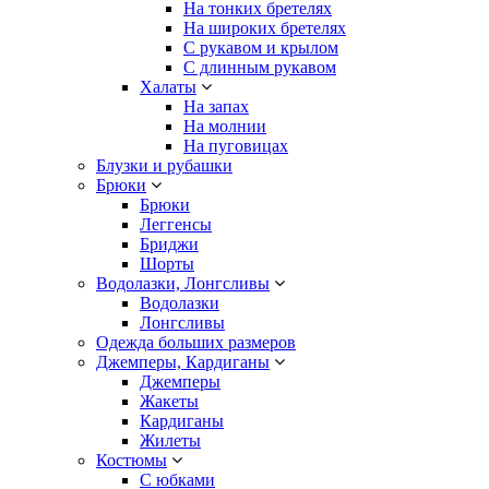
На тонких бретелях
На широких бретелях
С рукавом и крылом
С длинным рукавом
Халаты
На запах
На молнии
На пуговицах
Блузки и рубашки
Брюки
Брюки
Леггенсы
Бриджи
Шорты
Водолазки, Лонгсливы
Водолазки
Лонгсливы
Одежда больших размеров
Джемперы, Кардиганы
Джемперы
Жакеты
Кардиганы
Жилеты
Костюмы
С юбками