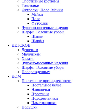
Спортивные костюмы
Толстовки
Футболки, Поло, Майки
Майки
Поло
Футболки
Чулочно-носочные изделия
Шарфы, Головные уборы
Шапки
Шарфы
ДЕТСКОЕ
Девочкам
Мальчикам
Халаты
Чулочно-носочные изделия
Шарфы, Головные уборы
Новорожденным
ДОМ
Постельные принадлежности
Постельное бельё
Наволочки
Простыни
Пододеяльники
Наматрацники
Подушки