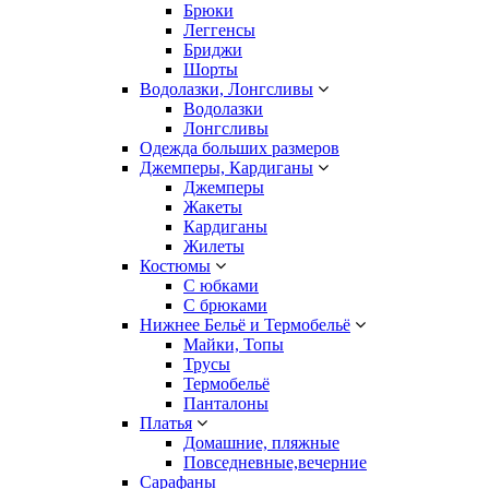
Брюки
Леггенсы
Бриджи
Шорты
Водолазки, Лонгсливы
Водолазки
Лонгсливы
Одежда больших размеров
Джемперы, Кардиганы
Джемперы
Жакеты
Кардиганы
Жилеты
Костюмы
С юбками
С брюками
Нижнее Бельё и Термобельё
Майки, Топы
Трусы
Термобельё
Панталоны
Платья
Домашние, пляжные
Повседневные,вечерние
Сарафаны