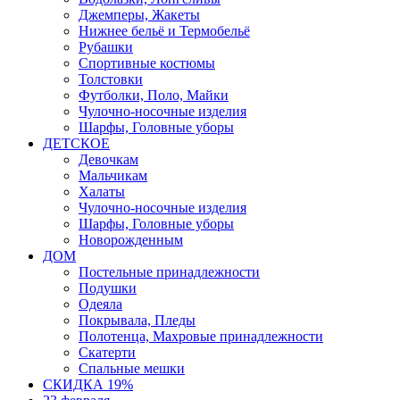
Джемперы, Жакеты
Нижнее бельё и Термобельё
Рубашки
Спортивные костюмы
Толстовки
Футболки, Поло, Майки
Чулочно-носочные изделия
Шарфы, Головные уборы
ДЕТСКОЕ
Девочкам
Мальчикам
Халаты
Чулочно-носочные изделия
Шарфы, Головные уборы
Новорожденным
ДОМ
Постельные принадлежности
Подушки
Одеяла
Покрывала, Пледы
Полотенца, Махровые принадлежности
Скатерти
Спальные мешки
СКИДКА 19%