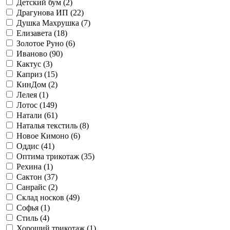
Детский бум (
2
)
Драгунова ИП (
22
)
Душка Махрушка (
7
)
Елизавета (
18
)
Золотое Руно (
6
)
Иваново (
90
)
Кактус (
3
)
Каприз (
15
)
КинДом (
2
)
Лелея (
1
)
Лотос (
149
)
Натали (
61
)
Наталья текстиль (
8
)
Новое Кимоно (
6
)
Оддис (
41
)
Оптима трикотаж (
35
)
Рехина (
1
)
Сактон (
37
)
Санрайс (
2
)
Склад носков (
49
)
Софья (
1
)
Стиль (
4
)
Хороший трикотаж (
1
)