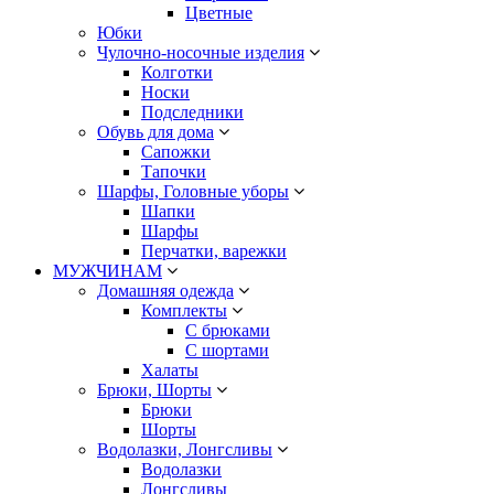
Цветные
Юбки
Чулочно-носочные изделия
Колготки
Носки
Подследники
Обувь для дома
Сапожки
Тапочки
Шарфы, Головные уборы
Шапки
Шарфы
Перчатки, варежки
МУЖЧИНАМ
Домашняя одежда
Комплекты
С брюками
С шортами
Халаты
Брюки, Шорты
Брюки
Шорты
Водолазки, Лонгсливы
Водолазки
Лонгсливы