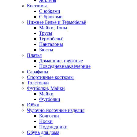
Жилеты
Костюмы
С юбками
С брюками
Нижнее Бельё и Термобельё
Майки, Топы
Трусы
Термобельё
Панталоны
Бюсты
Платья
Домашние, пляжные
Повседневные,вечерние
Сарафаны
Спортивные костюмы
Толстовки
Футболки, Майки
Майки
Футболки
Юбки
Чулочно-носочные изделия
Колготки
Носки
Подследники
Обувь для дома