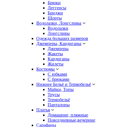
Брюки
Леггенсы
Бриджи
Шорты
Водолазки, Лонгсливы
Водолазки
Лонгсливы
Одежда больших размеров
Джемперы, Кардиганы
Джемперы
Жакеты
Кардиганы
Жилеты
Костюмы
С юбками
С брюками
Нижнее Бельё и Термобельё
Майки, Топы
Трусы
Термобельё
Панталоны
Платья
Домашние, пляжные
Повседневные,вечерние
Сарафаны