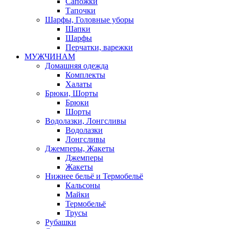
Сапожки
Тапочки
Шарфы, Головные уборы
Шапки
Шарфы
Перчатки, варежки
МУЖЧИНАМ
Домашняя одежда
Комплекты
Халаты
Брюки, Шорты
Брюки
Шорты
Водолазки, Лонгсливы
Водолазки
Лонгсливы
Джемперы, Жакеты
Джемперы
Жакеты
Нижнее бельё и Термобельё
Кальсоны
Майки
Термобельё
Трусы
Рубашки