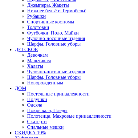
Джемперы, Жакеты
Нижнее бельё и Термобельё
Рубашки
Спортивные костюмы
Толстовки
Футболки, Поло, Майки
Чулочно-носочные изделия
Шарфы, Головные уборы
ДЕТСКОЕ
Девочкам
Мальчикам
Халаты
Чулочно-носочные изделия
Шарфы, Головные уборы
Новорожденным
ДОМ
Постельные принадлежности
Подушки
Одеяла
Покрывала, Пледы
Полотенца, Махровые принадлежности
Скатерти
Спальные мешки
СКИДКА 19%