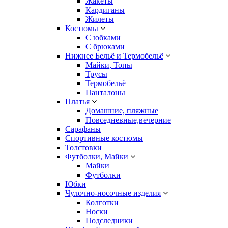
Жакеты
Кардиганы
Жилеты
Костюмы
С юбками
С брюками
Нижнее Бельё и Термобельё
Майки, Топы
Трусы
Термобельё
Панталоны
Платья
Домашние, пляжные
Повседневные,вечерние
Сарафаны
Спортивные костюмы
Толстовки
Футболки, Майки
Майки
Футболки
Юбки
Чулочно-носочные изделия
Колготки
Носки
Подследники