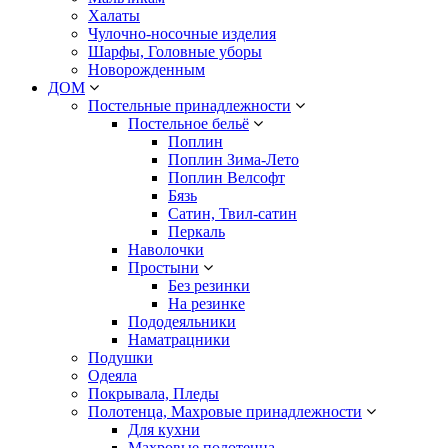
Халаты
Чулочно-носочные изделия
Шарфы, Головные уборы
Новорожденным
ДОМ
Постельные принадлежности
Постельное бельё
Поплин
Поплин Зима-Лето
Поплин Велсофт
Бязь
Сатин, Твил-сатин
Перкаль
Наволочки
Простыни
Без резинки
На резинке
Пододеяльники
Наматрацники
Подушки
Одеяла
Покрывала, Пледы
Полотенца, Махровые принадлежности
Для кухни
Махровые полотенца