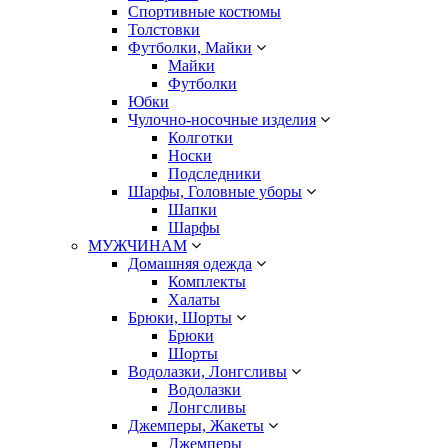
Спортивные костюмы
Толстовки
Футболки, Майки
Майки
Футболки
Юбки
Чулочно-носочные изделия
Колготки
Носки
Подследники
Шарфы, Головные уборы
Шапки
Шарфы
МУЖЧИНАМ
Домашняя одежда
Комплекты
Халаты
Брюки, Шорты
Брюки
Шорты
Водолазки, Лонгсливы
Водолазки
Лонгсливы
Джемперы, Жакеты
Джемперы