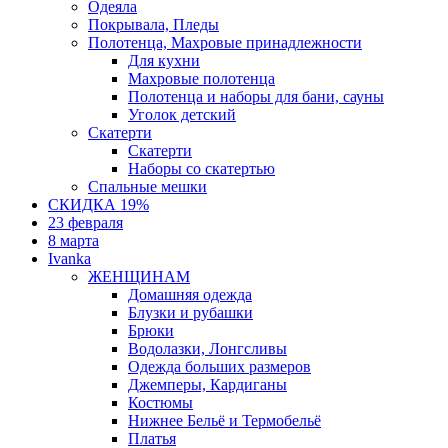
Одеяла
Покрывала, Пледы
Полотенца, Махровые принадлежности
Для кухни
Махровые полотенца
Полотенца и наборы для бани, сауны
Уголок детский
Скатерти
Скатерти
Наборы со скатертью
Спальные мешки
СКИДКА 19%
23 февраля
8 марта
Ivanka
ЖЕНЩИНАМ
Домашняя одежда
Блузки и рубашки
Брюки
Водолазки, Лонгсливы
Одежда больших размеров
Джемперы, Кардиганы
Костюмы
Нижнее Бельё и Термобельё
Платья