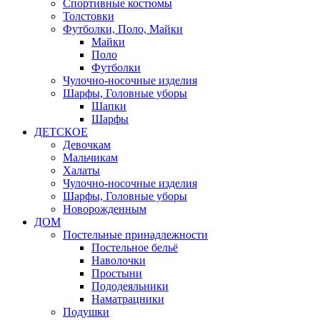
Спортивные костюмы
Толстовки
Футболки, Поло, Майки
Майки
Поло
Футболки
Чулочно-носочные изделия
Шарфы, Головные уборы
Шапки
Шарфы
ДЕТСКОЕ
Девочкам
Мальчикам
Халаты
Чулочно-носочные изделия
Шарфы, Головные уборы
Новорожденным
ДОМ
Постельные принадлежности
Постельное бельё
Наволочки
Простыни
Пододеяльники
Наматрацники
Подушки