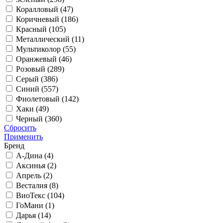
Коралловый (
47
)
Коричневый (
186
)
Красный (
105
)
Металлический (
11
)
Мультиколор (
55
)
Оранжевый (
46
)
Розовый (
289
)
Серый (
386
)
Синий (
557
)
Фиолетовый (
142
)
Хаки (
49
)
Черный (
360
)
Сбросить
Применить
Бренд
А-Дина (
4
)
Аксинья (
2
)
Апрель (
2
)
Весталия (
8
)
ВиоТекс (
104
)
ГоМани (
1
)
Дарья (
14
)