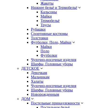
Жакеты
Нижнее бельё и Термобельё
Кальсоны
Майки
Термобельё
Трусы
Рубашки
Спортивные костюмы
Толстовки
Футболки, Поло, Майки
Майки
Поло
Футболки
Чулочно-носочные изделия
Шарфы, Головные уборы
ДЕТСКОЕ
Девочкам
Мальчикам
Халаты
Чулочно-носочные изделия
Шарфы, Головные уборы
Новорожденным
ДОМ
Постельные принадлежности
Постельное бельё