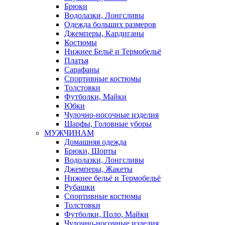
Брюки
Водолазки, Лонгсливы
Одежда больших размеров
Джемперы, Кардиганы
Костюмы
Нижнее Бельё и Термобельё
Платья
Сарафаны
Спортивные костюмы
Толстовки
Футболки, Майки
Юбки
Чулочно-носочные изделия
Шарфы, Головные уборы
МУЖЧИНАМ
Домашняя одежда
Брюки, Шорты
Водолазки, Лонгсливы
Джемперы, Жакеты
Нижнее бельё и Термобельё
Рубашки
Спортивные костюмы
Толстовки
Футболки, Поло, Майки
Чулочно-носочные изделия