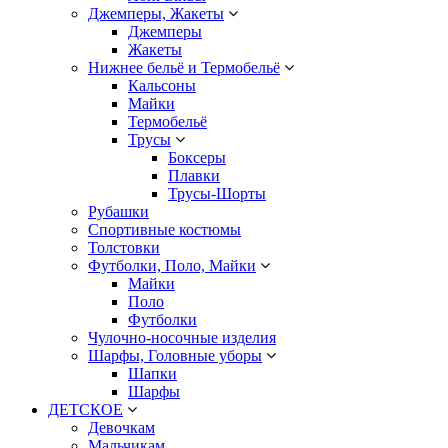
Джемперы, Жакеты
Джемперы
Жакеты
Нижнее бельё и Термобельё
Кальсоны
Майки
Термобельё
Трусы
Боксеры
Плавки
Трусы-Шорты
Рубашки
Спортивные костюмы
Толстовки
Футболки, Поло, Майки
Майки
Поло
Футболки
Чулочно-носочные изделия
Шарфы, Головные уборы
Шапки
Шарфы
ДЕТСКОЕ
Девочкам
Мальчикам