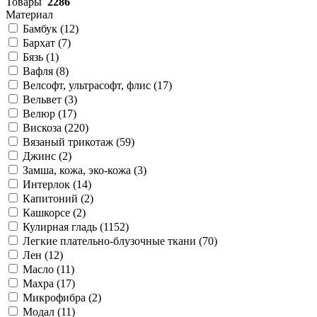
Товары
2286
Материал
Бамбук (
12
)
Бархат (
7
)
Бязь (
1
)
Вафля (
8
)
Велсофт, ультрасофт, флис (
17
)
Вельвет (
3
)
Велюр (
17
)
Вискоза (
220
)
Вязаный трикотаж (
59
)
Джинс (
2
)
Замша, кожа, эко-кожа (
3
)
Интерлок (
14
)
Капитоний (
2
)
Кашкорсе (
2
)
Кулирная гладь (
1152
)
Легкие плательно-блузочные ткани (
70
)
Лен (
12
)
Масло (
11
)
Махра (
17
)
Микрофибра (
2
)
Модал (
11
)