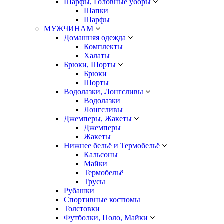
Шарфы, Головные уборы
Шапки
Шарфы
МУЖЧИНАМ
Домашняя одежда
Комплекты
Халаты
Брюки, Шорты
Брюки
Шорты
Водолазки, Лонгсливы
Водолазки
Лонгсливы
Джемперы, Жакеты
Джемперы
Жакеты
Нижнее бельё и Термобельё
Кальсоны
Майки
Термобельё
Трусы
Рубашки
Спортивные костюмы
Толстовки
Футболки, Поло, Майки