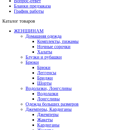
Вопрос-ответ
Бланки предзаказа
График работы
Каталог товаров
ЖЕНЩИНАМ
Домашняя одежда
Комплекты, пижамы
Ночные сорочки
Халаты
Блузки и рубашки
Брюки
Брюки
Леггенсы
Бриджи
Шорты
Водолазки, Лонгсливы
Водолазки
Лонгсливы
Одежда больших размеров
Джемперы, Кардиганы
Джемперы
Жакеты
Кардиганы