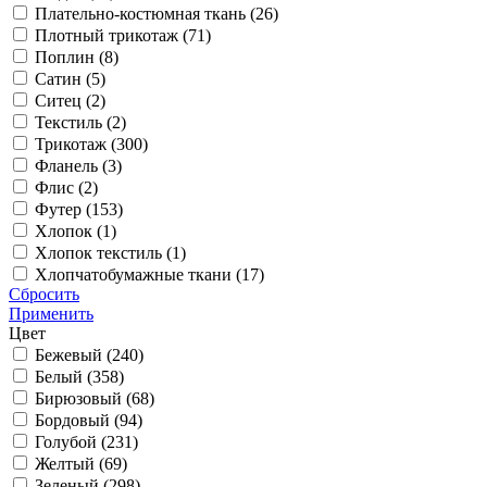
Плательно-костюмная ткань (
26
)
Плотный трикотаж (
71
)
Поплин (
8
)
Сатин (
5
)
Ситец (
2
)
Текстиль (
2
)
Трикотаж (
300
)
Фланель (
3
)
Флис (
2
)
Футер (
153
)
Хлопок (
1
)
Хлопок текстиль (
1
)
Хлопчатобумажные ткани (
17
)
Сбросить
Применить
Цвет
Бежевый (
240
)
Белый (
358
)
Бирюзовый (
68
)
Бордовый (
94
)
Голубой (
231
)
Желтый (
69
)
Зеленый (
298
)