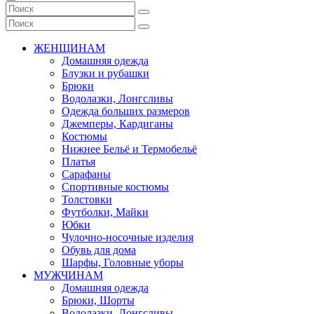
ЖЕНЩИНАМ
Домашняя одежда
Блузки и рубашки
Брюки
Водолазки, Лонгсливы
Одежда больших размеров
Джемперы, Кардиганы
Костюмы
Нижнее Бельё и Термобельё
Платья
Сарафаны
Спортивные костюмы
Толстовки
Футболки, Майки
Юбки
Чулочно-носочные изделия
Обувь для дома
Шарфы, Головные уборы
МУЖЧИНАМ
Домашняя одежда
Брюки, Шорты
Водолазки, Лонгсливы