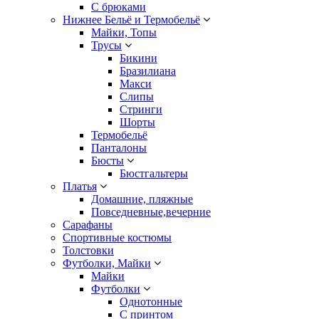
С брюками
Нижнее Бельё и Термобельё
Майки, Топы
Трусы
Бикини
Бразилиана
Макси
Слипы
Стринги
Шорты
Термобельё
Панталоны
Бюсты
Бюстгальтеры
Платья
Домашние, пляжные
Повседневные,вечерние
Сарафаны
Спортивные костюмы
Толстовки
Футболки, Майки
Майки
Футболки
Однотонные
С принтом