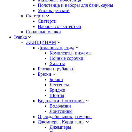
Полотенца и наборы для бани, сауны
Уголок детский
Скатерти
Скатерти
Наборы со скатертью
Спальные мешки
Ivanka
ЖЕНЩИНАМ
Домашняя одежда
Комплекты, пижамы
Ночные сорочки
Халаты
Блузки и рубашки
Брюки
Брюки
Леггенсы
Бриджи
Шорты
Водолазки, Лонгсливы
Водолазки
Лонгсливы
Одежда больших размеров
Джемперы, Кардиганы
Джемперы