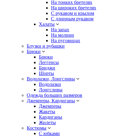
На тонких бретелях
На широких бретелях
С рукавом и крылом
С длинным рукавом
Халаты
На запах
На молнии
На пуговицах
Блузки и рубашки
Брюки
Брюки
Леггенсы
Бриджи
Шорты
Водолазки, Лонгсливы
Водолазки
Лонгсливы
Одежда больших размеров
Джемперы, Кардиганы
Джемперы
Жакеты
Кардиганы
Жилеты
Костюмы
С юбками