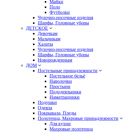
Майки
Поло
Футболки
Чулочно-носочные изделия
Шарфы, Головные уборы
ДЕТСКОЕ
Девочкам
Мальчикам
Халаты
Чулочно-носочные изделия
Шарфы, Головные уборы
Новорожденным
ДОМ
Постельные принадлежности
Постельное бельё
Наволочки
Простыни
Пододеяльники
Наматрацники
Подушки
Одеяла
Покрывала, Пледы
Полотенца, Махровые принадлежности
Для кухни
Махровые полотенца