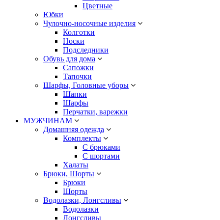
Цветные
Юбки
Чулочно-носочные изделия
Колготки
Носки
Подследники
Обувь для дома
Сапожки
Тапочки
Шарфы, Головные уборы
Шапки
Шарфы
Перчатки, варежки
МУЖЧИНАМ
Домашняя одежда
Комплекты
С брюками
С шортами
Халаты
Брюки, Шорты
Брюки
Шорты
Водолазки, Лонгсливы
Водолазки
Лонгсливы