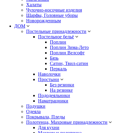
Халаты
Чулочно-носочные изделия
Шарфы, Головные уборы
Новорожденным
ДОМ
Постельные принадлежности
Постельное бельё
Поплин
Поплин Зима-Лето
Поплин Велсофт
Бязь
Сатин, Твил-сатин
Перкаль
Наволочки
Простыни
Без резинки
На резинке
Пододеяльники
Наматрацники
Подушки
Одеяла
Покрывала, Пледы
Полотенца, Махровые принадлежности
Для кухни
Махровые полотенца