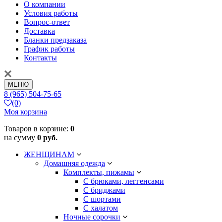
О компании
Условия работы
Вопрос-ответ
Доставка
Бланки предзаказа
График работы
Контакты
МЕНЮ
8 (965) 504-75-65
(0)
Моя корзина
Товаров в корзине:
0
на сумму
0 руб.
ЖЕНЩИНАМ
Домашняя одежда
Комплекты, пижамы
С брюками, леггенсами
С бриджами
С шортами
С халатом
Ночные сорочки