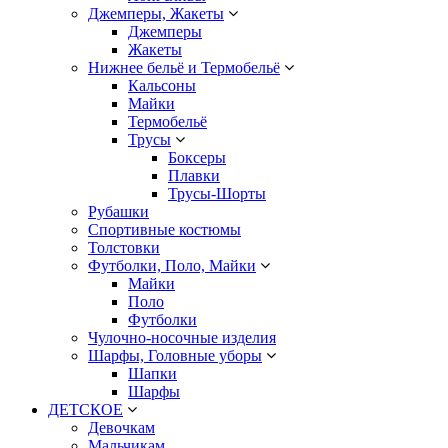
Джемперы, Жакеты
Джемперы
Жакеты
Нижнее бельё и Термобельё
Кальсоны
Майки
Термобельё
Трусы
Боксеры
Плавки
Трусы-Шорты
Рубашки
Спортивные костюмы
Толстовки
Футболки, Поло, Майки
Майки
Поло
Футболки
Чулочно-носочные изделия
Шарфы, Головные уборы
Шапки
Шарфы
ДЕТСКОЕ
Девочкам
Мальчикам