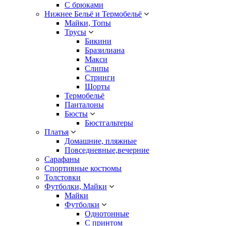
С брюками
Нижнее Бельё и Термобельё
Майки, Топы
Трусы
Бикини
Бразилиана
Макси
Слипы
Стринги
Шорты
Термобельё
Панталоны
Бюсты
Бюстгальтеры
Платья
Домашние, пляжные
Повседневные,вечерние
Сарафаны
Спортивные костюмы
Толстовки
Футболки, Майки
Майки
Футболки
Однотонные
С принтом