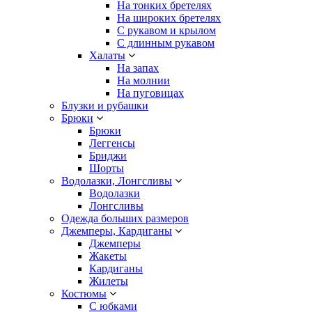
На тонких бретелях
На широких бретелях
С рукавом и крылом
С длинным рукавом
Халаты
На запах
На молнии
На пуговицах
Блузки и рубашки
Брюки
Брюки
Леггенсы
Бриджи
Шорты
Водолазки, Лонгсливы
Водолазки
Лонгсливы
Одежда больших размеров
Джемперы, Кардиганы
Джемперы
Жакеты
Кардиганы
Жилеты
Костюмы
С юбками