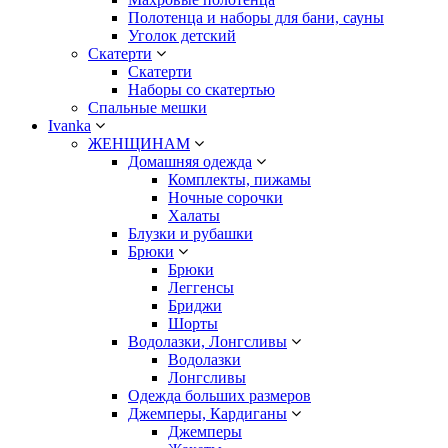
Полотенца и наборы для бани, сауны
Уголок детский
Скатерти
Скатерти
Наборы со скатертью
Спальные мешки
Ivanka
ЖЕНЩИНАМ
Домашняя одежда
Комплекты, пижамы
Ночные сорочки
Халаты
Блузки и рубашки
Брюки
Брюки
Леггенсы
Бриджи
Шорты
Водолазки, Лонгсливы
Водолазки
Лонгсливы
Одежда больших размеров
Джемперы, Кардиганы
Джемперы