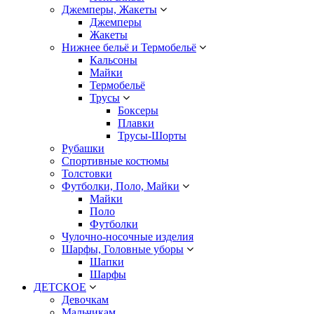
Джемперы, Жакеты
Джемперы
Жакеты
Нижнее бельё и Термобельё
Кальсоны
Майки
Термобельё
Трусы
Боксеры
Плавки
Трусы-Шорты
Рубашки
Спортивные костюмы
Толстовки
Футболки, Поло, Майки
Майки
Поло
Футболки
Чулочно-носочные изделия
Шарфы, Головные уборы
Шапки
Шарфы
ДЕТСКОЕ
Девочкам
Мальчикам