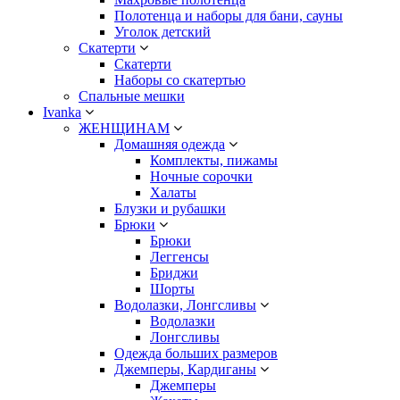
Полотенца и наборы для бани, сауны
Уголок детский
Скатерти
Скатерти
Наборы со скатертью
Спальные мешки
Ivanka
ЖЕНЩИНАМ
Домашняя одежда
Комплекты, пижамы
Ночные сорочки
Халаты
Блузки и рубашки
Брюки
Брюки
Леггенсы
Бриджи
Шорты
Водолазки, Лонгсливы
Водолазки
Лонгсливы
Одежда больших размеров
Джемперы, Кардиганы
Джемперы