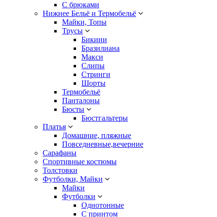
С брюками
Нижнее Бельё и Термобельё
Майки, Топы
Трусы
Бикини
Бразилиана
Макси
Слипы
Стринги
Шорты
Термобельё
Панталоны
Бюсты
Бюстгальтеры
Платья
Домашние, пляжные
Повседневные,вечерние
Сарафаны
Спортивные костюмы
Толстовки
Футболки, Майки
Майки
Футболки
Однотонные
С принтом