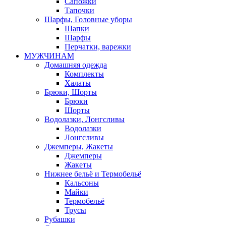
Сапожки
Тапочки
Шарфы, Головные уборы
Шапки
Шарфы
Перчатки, варежки
МУЖЧИНАМ
Домашняя одежда
Комплекты
Халаты
Брюки, Шорты
Брюки
Шорты
Водолазки, Лонгсливы
Водолазки
Лонгсливы
Джемперы, Жакеты
Джемперы
Жакеты
Нижнее бельё и Термобельё
Кальсоны
Майки
Термобельё
Трусы
Рубашки