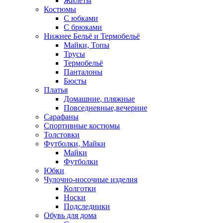
Жилеты
Костюмы
С юбками
С брюками
Нижнее Бельё и Термобельё
Майки, Топы
Трусы
Термобельё
Панталоны
Бюсты
Платья
Домашние, пляжные
Повседневные,вечерние
Сарафаны
Спортивные костюмы
Толстовки
Футболки, Майки
Майки
Футболки
Юбки
Чулочно-носочные изделия
Колготки
Носки
Подследники
Обувь для дома