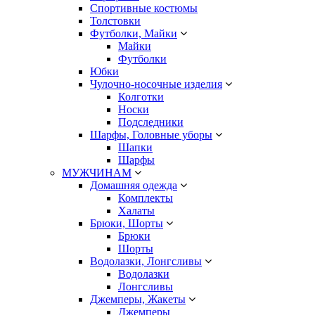
Спортивные костюмы
Толстовки
Футболки, Майки
Майки
Футболки
Юбки
Чулочно-носочные изделия
Колготки
Носки
Подследники
Шарфы, Головные уборы
Шапки
Шарфы
МУЖЧИНАМ
Домашняя одежда
Комплекты
Халаты
Брюки, Шорты
Брюки
Шорты
Водолазки, Лонгсливы
Водолазки
Лонгсливы
Джемперы, Жакеты
Джемперы