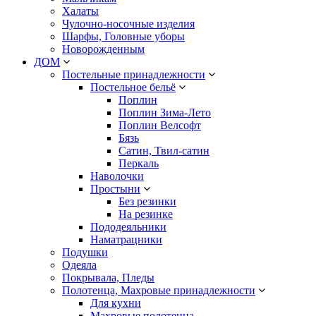
Халаты
Чулочно-носочные изделия
Шарфы, Головные уборы
Новорожденным
ДОМ
Постельные принадлежности
Постельное бельё
Поплин
Поплин Зима-Лето
Поплин Велсофт
Бязь
Сатин, Твил-сатин
Перкаль
Наволочки
Простыни
Без резинки
На резинке
Пододеяльники
Наматрацники
Подушки
Одеяла
Покрывала, Пледы
Полотенца, Махровые принадлежности
Для кухни
Махровые полотенца