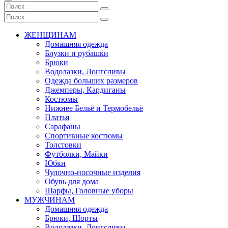
ЖЕНЩИНАМ
Домашняя одежда
Блузки и рубашки
Брюки
Водолазки, Лонгсливы
Одежда больших размеров
Джемперы, Кардиганы
Костюмы
Нижнее Бельё и Термобельё
Платья
Сарафаны
Спортивные костюмы
Толстовки
Футболки, Майки
Юбки
Чулочно-носочные изделия
Обувь для дома
Шарфы, Головные уборы
МУЖЧИНАМ
Домашняя одежда
Брюки, Шорты
Водолазки, Лонгсливы