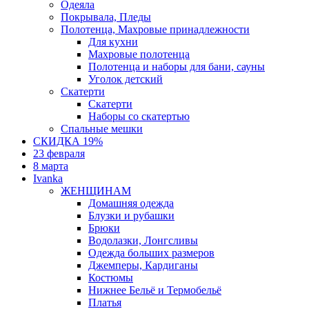
Одеяла
Покрывала, Пледы
Полотенца, Махровые принадлежности
Для кухни
Махровые полотенца
Полотенца и наборы для бани, сауны
Уголок детский
Скатерти
Скатерти
Наборы со скатертью
Спальные мешки
СКИДКА 19%
23 февраля
8 марта
Ivanka
ЖЕНЩИНАМ
Домашняя одежда
Блузки и рубашки
Брюки
Водолазки, Лонгсливы
Одежда больших размеров
Джемперы, Кардиганы
Костюмы
Нижнее Бельё и Термобельё
Платья