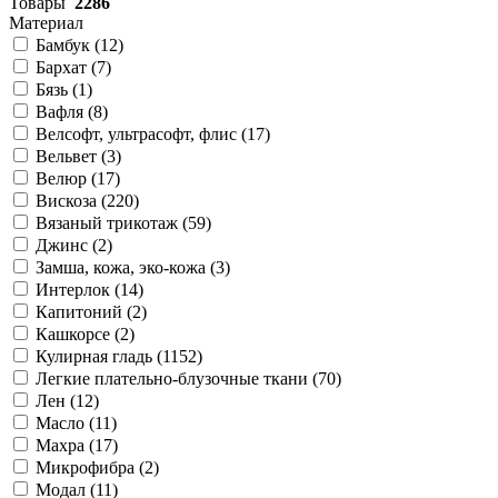
Товары
2286
Материал
Бамбук (
12
)
Бархат (
7
)
Бязь (
1
)
Вафля (
8
)
Велсофт, ультрасофт, флис (
17
)
Вельвет (
3
)
Велюр (
17
)
Вискоза (
220
)
Вязаный трикотаж (
59
)
Джинс (
2
)
Замша, кожа, эко-кожа (
3
)
Интерлок (
14
)
Капитоний (
2
)
Кашкорсе (
2
)
Кулирная гладь (
1152
)
Легкие плательно-блузочные ткани (
70
)
Лен (
12
)
Масло (
11
)
Махра (
17
)
Микрофибра (
2
)
Модал (
11
)