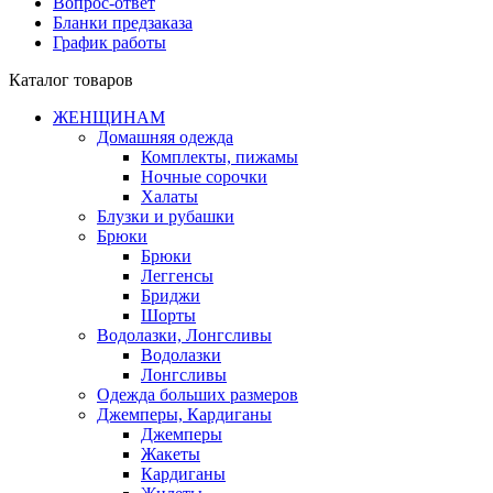
Вопрос-ответ
Бланки предзаказа
График работы
Каталог товаров
ЖЕНЩИНАМ
Домашняя одежда
Комплекты, пижамы
Ночные сорочки
Халаты
Блузки и рубашки
Брюки
Брюки
Леггенсы
Бриджи
Шорты
Водолазки, Лонгсливы
Водолазки
Лонгсливы
Одежда больших размеров
Джемперы, Кардиганы
Джемперы
Жакеты
Кардиганы