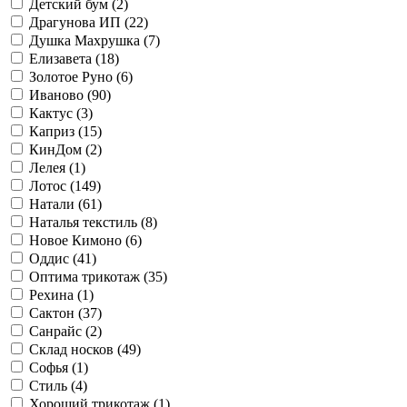
Детский бум (
2
)
Драгунова ИП (
22
)
Душка Махрушка (
7
)
Елизавета (
18
)
Золотое Руно (
6
)
Иваново (
90
)
Кактус (
3
)
Каприз (
15
)
КинДом (
2
)
Лелея (
1
)
Лотос (
149
)
Натали (
61
)
Наталья текстиль (
8
)
Новое Кимоно (
6
)
Оддис (
41
)
Оптима трикотаж (
35
)
Рехина (
1
)
Сактон (
37
)
Санрайс (
2
)
Склад носков (
49
)
Софья (
1
)
Стиль (
4
)
Хороший трикотаж (
1
)