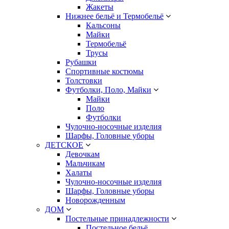
Жакеты
Нижнее бельё и Термобельё
Кальсоны
Майки
Термобельё
Трусы
Рубашки
Спортивные костюмы
Толстовки
Футболки, Поло, Майки
Майки
Поло
Футболки
Чулочно-носочные изделия
Шарфы, Головные уборы
ДЕТСКОЕ
Девочкам
Мальчикам
Халаты
Чулочно-носочные изделия
Шарфы, Головные уборы
Новорожденным
ДОМ
Постельные принадлежности
Постельное бельё