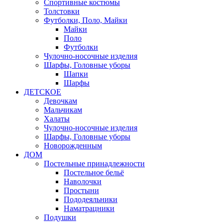
Спортивные костюмы
Толстовки
Футболки, Поло, Майки
Майки
Поло
Футболки
Чулочно-носочные изделия
Шарфы, Головные уборы
Шапки
Шарфы
ДЕТСКОЕ
Девочкам
Мальчикам
Халаты
Чулочно-носочные изделия
Шарфы, Головные уборы
Новорожденным
ДОМ
Постельные принадлежности
Постельное бельё
Наволочки
Простыни
Пододеяльники
Наматрацники
Подушки