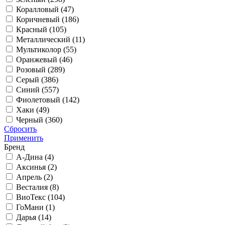
Коралловый (
47
)
Коричневый (
186
)
Красный (
105
)
Металлический (
11
)
Мультиколор (
55
)
Оранжевый (
46
)
Розовый (
289
)
Серый (
386
)
Синий (
557
)
Фиолетовый (
142
)
Хаки (
49
)
Черный (
360
)
Сбросить
Применить
Бренд
А-Дина (
4
)
Аксинья (
2
)
Апрель (
2
)
Весталия (
8
)
ВиоТекс (
104
)
ГоМани (
1
)
Дарья (
14
)