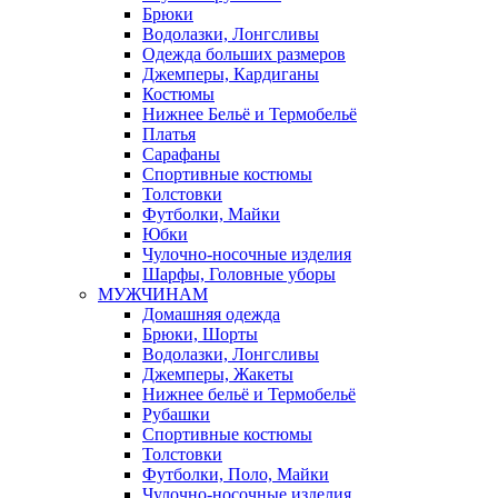
Брюки
Водолазки, Лонгсливы
Одежда больших размеров
Джемперы, Кардиганы
Костюмы
Нижнее Бельё и Термобельё
Платья
Сарафаны
Спортивные костюмы
Толстовки
Футболки, Майки
Юбки
Чулочно-носочные изделия
Шарфы, Головные уборы
МУЖЧИНАМ
Домашняя одежда
Брюки, Шорты
Водолазки, Лонгсливы
Джемперы, Жакеты
Нижнее бельё и Термобельё
Рубашки
Спортивные костюмы
Толстовки
Футболки, Поло, Майки
Чулочно-носочные изделия