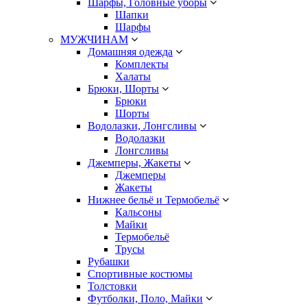
Шарфы, Головные уборы
Шапки
Шарфы
МУЖЧИНАМ
Домашняя одежда
Комплекты
Халаты
Брюки, Шорты
Брюки
Шорты
Водолазки, Лонгсливы
Водолазки
Лонгсливы
Джемперы, Жакеты
Джемперы
Жакеты
Нижнее бельё и Термобельё
Кальсоны
Майки
Термобельё
Трусы
Рубашки
Спортивные костюмы
Толстовки
Футболки, Поло, Майки