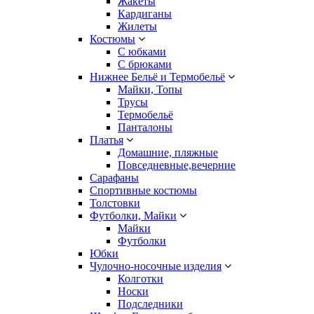
Жакеты
Кардиганы
Жилеты
Костюмы
С юбками
С брюками
Нижнее Бельё и Термобельё
Майки, Топы
Трусы
Термобельё
Панталоны
Платья
Домашние, пляжные
Повседневные,вечерние
Сарафаны
Спортивные костюмы
Толстовки
Футболки, Майки
Майки
Футболки
Юбки
Чулочно-носочные изделия
Колготки
Носки
Подследники