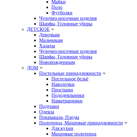
Майки
Поло
Футболки
Чулочно-носочные изделия
Шарфы, Головные уборы
ДЕТСКОЕ
Девочкам
Мальчикам
Халаты
Чулочно-носочные изделия
Шарфы, Головные уборы
Новорожденным
ДОМ
Постельные принадлежности
Постельное бельё
Наволочки
Простыни
Пододеяльники
Наматрацники
Подушки
Одеяла
Покрывала, Пледы
Полотенца, Махровые принадлежности
Для кухни
Махровые полотенца