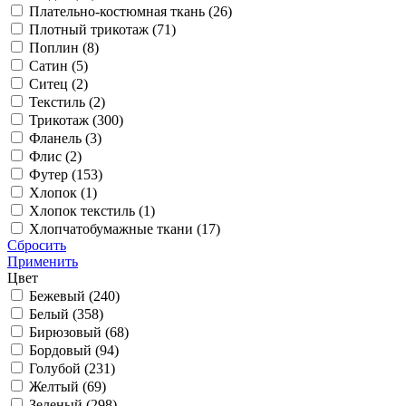
Плательно-костюмная ткань (
26
)
Плотный трикотаж (
71
)
Поплин (
8
)
Сатин (
5
)
Ситец (
2
)
Текстиль (
2
)
Трикотаж (
300
)
Фланель (
3
)
Флис (
2
)
Футер (
153
)
Хлопок (
1
)
Хлопок текстиль (
1
)
Хлопчатобумажные ткани (
17
)
Сбросить
Применить
Цвет
Бежевый (
240
)
Белый (
358
)
Бирюзовый (
68
)
Бордовый (
94
)
Голубой (
231
)
Желтый (
69
)
Зеленый (
298
)