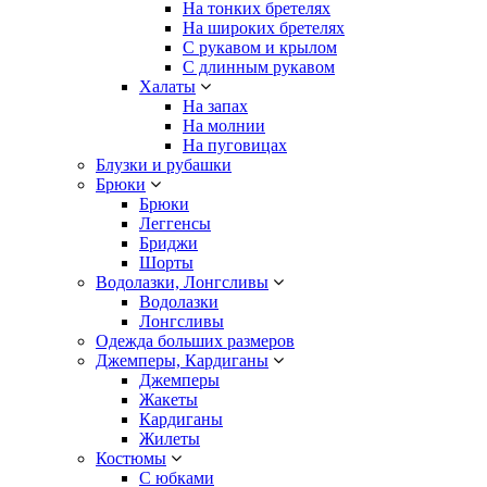
На тонких бретелях
На широких бретелях
С рукавом и крылом
С длинным рукавом
Халаты
На запах
На молнии
На пуговицах
Блузки и рубашки
Брюки
Брюки
Леггенсы
Бриджи
Шорты
Водолазки, Лонгсливы
Водолазки
Лонгсливы
Одежда больших размеров
Джемперы, Кардиганы
Джемперы
Жакеты
Кардиганы
Жилеты
Костюмы
С юбками