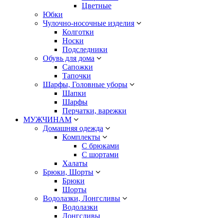
Цветные
Юбки
Чулочно-носочные изделия
Колготки
Носки
Подследники
Обувь для дома
Сапожки
Тапочки
Шарфы, Головные уборы
Шапки
Шарфы
Перчатки, варежки
МУЖЧИНАМ
Домашняя одежда
Комплекты
С брюками
С шортами
Халаты
Брюки, Шорты
Брюки
Шорты
Водолазки, Лонгсливы
Водолазки
Лонгсливы