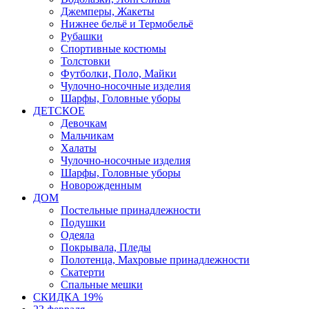
Джемперы, Жакеты
Нижнее бельё и Термобельё
Рубашки
Спортивные костюмы
Толстовки
Футболки, Поло, Майки
Чулочно-носочные изделия
Шарфы, Головные уборы
ДЕТСКОЕ
Девочкам
Мальчикам
Халаты
Чулочно-носочные изделия
Шарфы, Головные уборы
Новорожденным
ДОМ
Постельные принадлежности
Подушки
Одеяла
Покрывала, Пледы
Полотенца, Махровые принадлежности
Скатерти
Спальные мешки
СКИДКА 19%