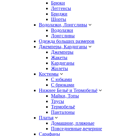
Брюки
Леггенсы
Бриджи
Шорты
Водолазки, Лонгсливы
Водолазки
Лонгсливы
Одежда больших размеров
Джемперы, Кардиганы
Джемперы
Жакеты
Кардиганы
Жилеты
Костюмы
С юбками
С брюками
Нижнее Бельё и Термобельё
Майки, Топы
Трусы
Термобельё
Панталоны
Платья
Домашние, пляжные
Повседневные,вечерние
Сарафаны