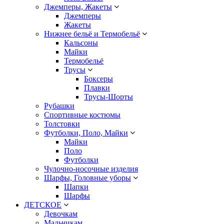
Джемперы, Жакеты
Джемперы
Жакеты
Нижнее бельё и Термобельё
Кальсоны
Майки
Термобельё
Трусы
Боксеры
Плавки
Трусы-Шорты
Рубашки
Спортивные костюмы
Толстовки
Футболки, Поло, Майки
Майки
Поло
Футболки
Чулочно-носочные изделия
Шарфы, Головные уборы
Шапки
Шарфы
ДЕТСКОЕ
Девочкам
Мальчикам