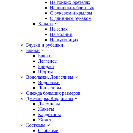
На тонких бретелях
На широких бретелях
С рукавом и крылом
С длинным рукавом
Халаты
На запах
На молнии
На пуговицах
Блузки и рубашки
Брюки
Брюки
Леггенсы
Бриджи
Шорты
Водолазки, Лонгсливы
Водолазки
Лонгсливы
Одежда больших размеров
Джемперы, Кардиганы
Джемперы
Жакеты
Кардиганы
Жилеты
Костюмы
С юбками