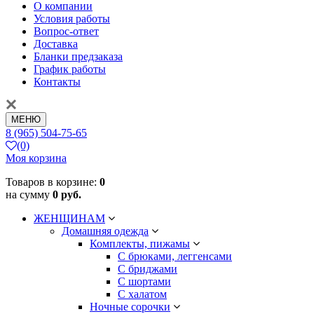
О компании
Условия работы
Вопрос-ответ
Доставка
Бланки предзаказа
График работы
Контакты
МЕНЮ
8 (965) 504-75-65
(0)
Моя корзина
Товаров в корзине:
0
на сумму
0 руб.
ЖЕНЩИНАМ
Домашняя одежда
Комплекты, пижамы
С брюками, леггенсами
С бриджами
С шортами
С халатом
Ночные сорочки