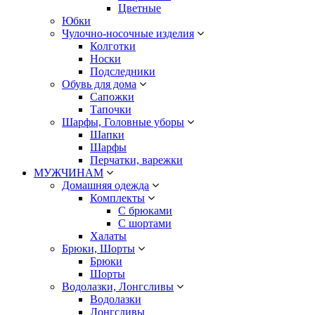
Цветные
Юбки
Чулочно-носочные изделия
Колготки
Носки
Подследники
Обувь для дома
Сапожки
Тапочки
Шарфы, Головные уборы
Шапки
Шарфы
Перчатки, варежки
МУЖЧИНАМ
Домашняя одежда
Комплекты
С брюками
С шортами
Халаты
Брюки, Шорты
Брюки
Шорты
Водолазки, Лонгсливы
Водолазки
Лонгсливы