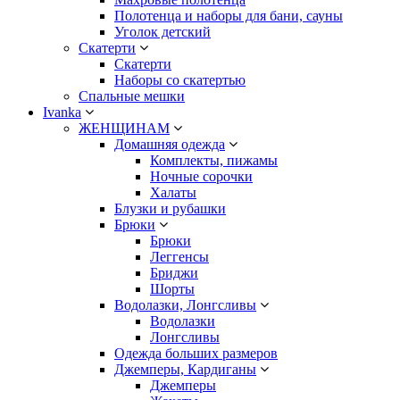
Полотенца и наборы для бани, сауны
Уголок детский
Скатерти
Скатерти
Наборы со скатертью
Спальные мешки
Ivanka
ЖЕНЩИНАМ
Домашняя одежда
Комплекты, пижамы
Ночные сорочки
Халаты
Блузки и рубашки
Брюки
Брюки
Леггенсы
Бриджи
Шорты
Водолазки, Лонгсливы
Водолазки
Лонгсливы
Одежда больших размеров
Джемперы, Кардиганы
Джемперы