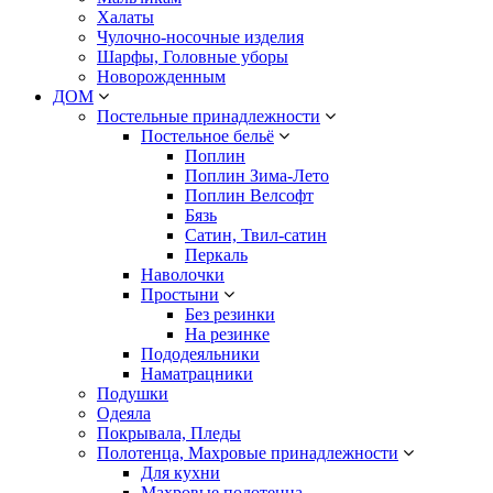
Халаты
Чулочно-носочные изделия
Шарфы, Головные уборы
Новорожденным
ДОМ
Постельные принадлежности
Постельное бельё
Поплин
Поплин Зима-Лето
Поплин Велсофт
Бязь
Сатин, Твил-сатин
Перкаль
Наволочки
Простыни
Без резинки
На резинке
Пододеяльники
Наматрацники
Подушки
Одеяла
Покрывала, Пледы
Полотенца, Махровые принадлежности
Для кухни
Махровые полотенца