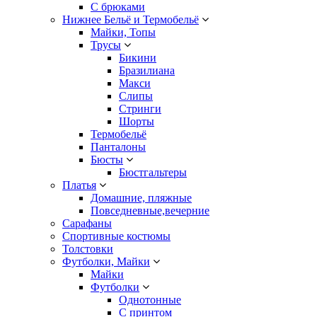
С брюками
Нижнее Бельё и Термобельё
Майки, Топы
Трусы
Бикини
Бразилиана
Макси
Слипы
Стринги
Шорты
Термобельё
Панталоны
Бюсты
Бюстгальтеры
Платья
Домашние, пляжные
Повседневные,вечерние
Сарафаны
Спортивные костюмы
Толстовки
Футболки, Майки
Майки
Футболки
Однотонные
С принтом