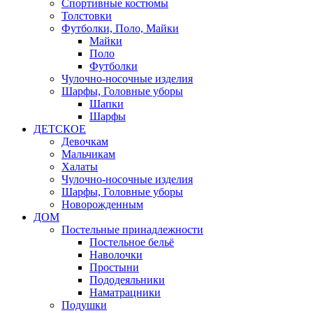
Спортивные костюмы
Толстовки
Футболки, Поло, Майки
Майки
Поло
Футболки
Чулочно-носочные изделия
Шарфы, Головные уборы
Шапки
Шарфы
ДЕТСКОЕ
Девочкам
Мальчикам
Халаты
Чулочно-носочные изделия
Шарфы, Головные уборы
Новорожденным
ДОМ
Постельные принадлежности
Постельное бельё
Наволочки
Простыни
Пододеяльники
Наматрацники
Подушки