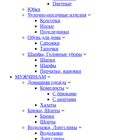
Цветные
Юбки
Чулочно-носочные изделия
Колготки
Носки
Подследники
Обувь для дома
Сапожки
Тапочки
Шарфы, Головные уборы
Шапки
Шарфы
Перчатки, варежки
МУЖЧИНАМ
Домашняя одежда
Комплекты
С брюками
С шортами
Халаты
Брюки, Шорты
Брюки
Шорты
Водолазки, Лонгсливы
Водолазки
Лонгсливы