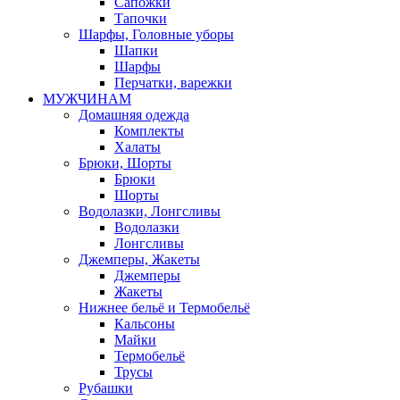
Сапожки
Тапочки
Шарфы, Головные уборы
Шапки
Шарфы
Перчатки, варежки
МУЖЧИНАМ
Домашняя одежда
Комплекты
Халаты
Брюки, Шорты
Брюки
Шорты
Водолазки, Лонгсливы
Водолазки
Лонгсливы
Джемперы, Жакеты
Джемперы
Жакеты
Нижнее бельё и Термобельё
Кальсоны
Майки
Термобельё
Трусы
Рубашки