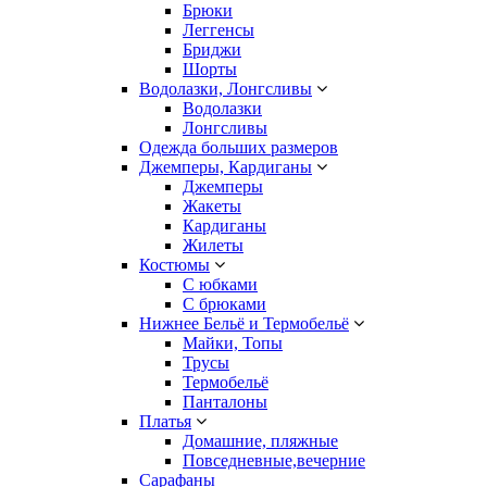
Брюки
Леггенсы
Бриджи
Шорты
Водолазки, Лонгсливы
Водолазки
Лонгсливы
Одежда больших размеров
Джемперы, Кардиганы
Джемперы
Жакеты
Кардиганы
Жилеты
Костюмы
С юбками
С брюками
Нижнее Бельё и Термобельё
Майки, Топы
Трусы
Термобельё
Панталоны
Платья
Домашние, пляжные
Повседневные,вечерние
Сарафаны