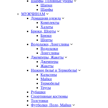
Шарфы, Головные уборы
Шапки
Шарфы
МУЖЧИНАМ
Домашняя одежда
Комплекты
Халаты
Брюки, Шорты
Брюки
Шорты
Водолазки, Лонгсливы
Водолазки
Лонгсливы
Джемперы, Жакеты
Джемперы
Жакеты
Нижнее бельё и Термобельё
Кальсоны
Майки
Термобельё
Трусы
Рубашки
Спортивные костюмы
Толстовки
Футболки, Поло, Майки