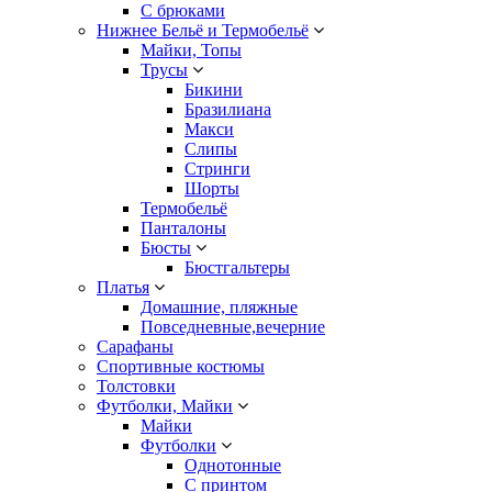
С брюками
Нижнее Бельё и Термобельё
Майки, Топы
Трусы
Бикини
Бразилиана
Макси
Слипы
Стринги
Шорты
Термобельё
Панталоны
Бюсты
Бюстгальтеры
Платья
Домашние, пляжные
Повседневные,вечерние
Сарафаны
Спортивные костюмы
Толстовки
Футболки, Майки
Майки
Футболки
Однотонные
С принтом