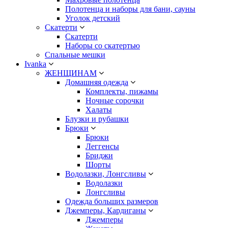
Полотенца и наборы для бани, сауны
Уголок детский
Скатерти
Скатерти
Наборы со скатертью
Спальные мешки
Ivanka
ЖЕНЩИНАМ
Домашняя одежда
Комплекты, пижамы
Ночные сорочки
Халаты
Блузки и рубашки
Брюки
Брюки
Леггенсы
Бриджи
Шорты
Водолазки, Лонгсливы
Водолазки
Лонгсливы
Одежда больших размеров
Джемперы, Кардиганы
Джемперы