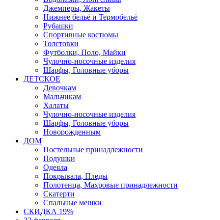
Джемперы, Жакеты
Нижнее бельё и Термобельё
Рубашки
Спортивные костюмы
Толстовки
Футболки, Поло, Майки
Чулочно-носочные изделия
Шарфы, Головные уборы
ДЕТСКОЕ
Девочкам
Мальчикам
Халаты
Чулочно-носочные изделия
Шарфы, Головные уборы
Новорожденным
ДОМ
Постельные принадлежности
Подушки
Одеяла
Покрывала, Пледы
Полотенца, Махровые принадлежности
Скатерти
Спальные мешки
СКИДКА 19%