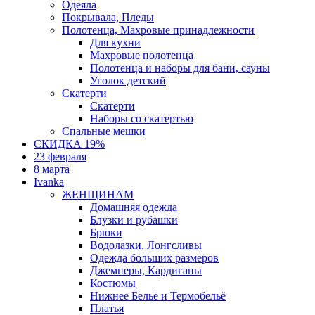
Одеяла
Покрывала, Пледы
Полотенца, Махровые принадлежности
Для кухни
Махровые полотенца
Полотенца и наборы для бани, сауны
Уголок детский
Скатерти
Скатерти
Наборы со скатертью
Спальные мешки
СКИДКА 19%
23 февраля
8 марта
Ivanka
ЖЕНЩИНАМ
Домашняя одежда
Блузки и рубашки
Брюки
Водолазки, Лонгсливы
Одежда больших размеров
Джемперы, Кардиганы
Костюмы
Нижнее Бельё и Термобельё
Платья