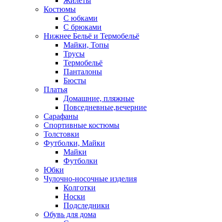
Жилеты
Костюмы
С юбками
С брюками
Нижнее Бельё и Термобельё
Майки, Топы
Трусы
Термобельё
Панталоны
Бюсты
Платья
Домашние, пляжные
Повседневные,вечерние
Сарафаны
Спортивные костюмы
Толстовки
Футболки, Майки
Майки
Футболки
Юбки
Чулочно-носочные изделия
Колготки
Носки
Подследники
Обувь для дома