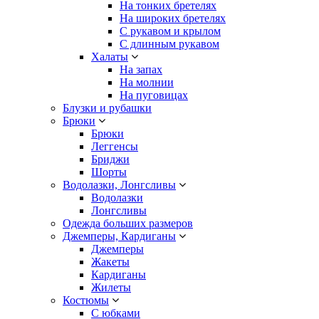
На тонких бретелях
На широких бретелях
С рукавом и крылом
С длинным рукавом
Халаты
На запах
На молнии
На пуговицах
Блузки и рубашки
Брюки
Брюки
Леггенсы
Бриджи
Шорты
Водолазки, Лонгсливы
Водолазки
Лонгсливы
Одежда больших размеров
Джемперы, Кардиганы
Джемперы
Жакеты
Кардиганы
Жилеты
Костюмы
С юбками