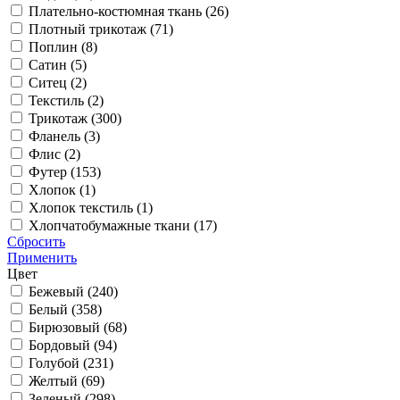
Плательно-костюмная ткань (
26
)
Плотный трикотаж (
71
)
Поплин (
8
)
Сатин (
5
)
Ситец (
2
)
Текстиль (
2
)
Трикотаж (
300
)
Фланель (
3
)
Флис (
2
)
Футер (
153
)
Хлопок (
1
)
Хлопок текстиль (
1
)
Хлопчатобумажные ткани (
17
)
Сбросить
Применить
Цвет
Бежевый (
240
)
Белый (
358
)
Бирюзовый (
68
)
Бордовый (
94
)
Голубой (
231
)
Желтый (
69
)
Зеленый (
298
)