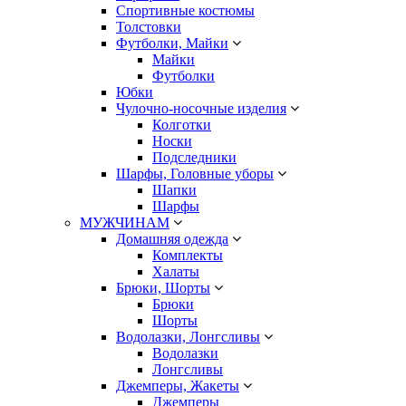
Спортивные костюмы
Толстовки
Футболки, Майки
Майки
Футболки
Юбки
Чулочно-носочные изделия
Колготки
Носки
Подследники
Шарфы, Головные уборы
Шапки
Шарфы
МУЖЧИНАМ
Домашняя одежда
Комплекты
Халаты
Брюки, Шорты
Брюки
Шорты
Водолазки, Лонгсливы
Водолазки
Лонгсливы
Джемперы, Жакеты
Джемперы