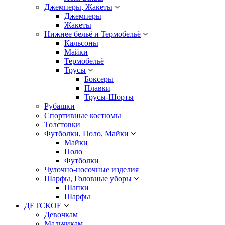
Джемперы, Жакеты
Джемперы
Жакеты
Нижнее бельё и Термобельё
Кальсоны
Майки
Термобельё
Трусы
Боксеры
Плавки
Трусы-Шорты
Рубашки
Спортивные костюмы
Толстовки
Футболки, Поло, Майки
Майки
Поло
Футболки
Чулочно-носочные изделия
Шарфы, Головные уборы
Шапки
Шарфы
ДЕТСКОЕ
Девочкам
Мальчикам