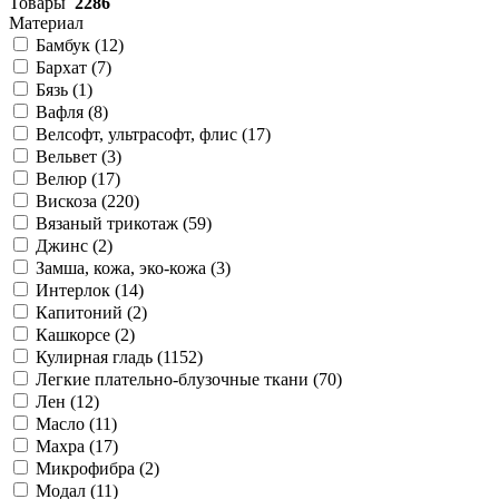
Товары
2286
Материал
Бамбук (
12
)
Бархат (
7
)
Бязь (
1
)
Вафля (
8
)
Велсофт, ультрасофт, флис (
17
)
Вельвет (
3
)
Велюр (
17
)
Вискоза (
220
)
Вязаный трикотаж (
59
)
Джинс (
2
)
Замша, кожа, эко-кожа (
3
)
Интерлок (
14
)
Капитоний (
2
)
Кашкорсе (
2
)
Кулирная гладь (
1152
)
Легкие плательно-блузочные ткани (
70
)
Лен (
12
)
Масло (
11
)
Махра (
17
)
Микрофибра (
2
)
Модал (
11
)