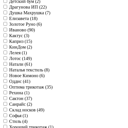
Детский бум (
2
)
Драгунова ИП (
22
)
Душка Махрушка (
7
)
Елизавета (
18
)
Золотое Руно (
6
)
Иваново (
90
)
Кактус (
3
)
Каприз (
15
)
КинДом (
2
)
Лелея (
1
)
Лотос (
149
)
Натали (
61
)
Наталья текстиль (
8
)
Новое Кимоно (
6
)
Оддис (
41
)
Оптима трикотаж (
35
)
Рехина (
1
)
Сактон (
37
)
Санрайс (
2
)
Склад носков (
49
)
Софья (
1
)
Стиль (
4
)
Хороший трикотаж (
1
)