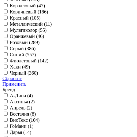
Коралловый (
47
)
Коричневый (
186
)
Красный (
105
)
Металлический (
11
)
Мультиколор (
55
)
Оранжевый (
46
)
Розовый (
289
)
Серый (
386
)
Синий (
557
)
Фиолетовый (
142
)
Хаки (
49
)
Черный (
360
)
Сбросить
Применить
Бренд
А-Дина (
4
)
Аксинья (
2
)
Апрель (
2
)
Весталия (
8
)
ВиоТекс (
104
)
ГоМани (
1
)
Дарья (
14
)