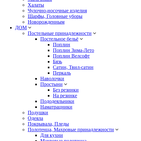
Халаты
Чулочно-носочные изделия
Шарфы, Головные уборы
Новорожденным
ДОМ
Постельные принадлежности
Постельное бельё
Поплин
Поплин Зима-Лето
Поплин Велсофт
Бязь
Сатин, Твил-сатин
Перкаль
Наволочки
Простыни
Без резинки
На резинке
Пододеяльники
Наматрацники
Подушки
Одеяла
Покрывала, Пледы
Полотенца, Махровые принадлежности
Для кухни
Махровые полотенца