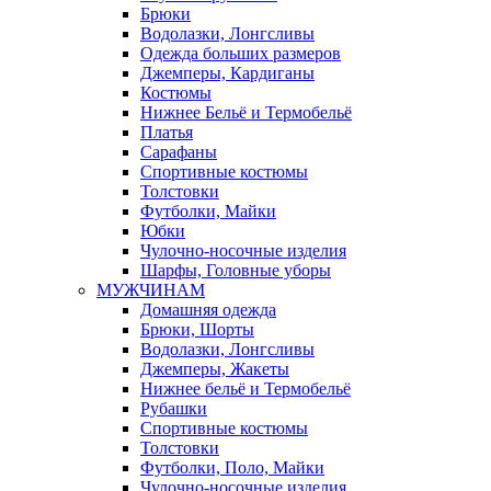
Брюки
Водолазки, Лонгсливы
Одежда больших размеров
Джемперы, Кардиганы
Костюмы
Нижнее Бельё и Термобельё
Платья
Сарафаны
Спортивные костюмы
Толстовки
Футболки, Майки
Юбки
Чулочно-носочные изделия
Шарфы, Головные уборы
МУЖЧИНАМ
Домашняя одежда
Брюки, Шорты
Водолазки, Лонгсливы
Джемперы, Жакеты
Нижнее бельё и Термобельё
Рубашки
Спортивные костюмы
Толстовки
Футболки, Поло, Майки
Чулочно-носочные изделия