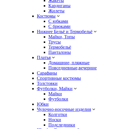
Жакеты
Кардиганы
Жилеты
Костюмы
С юбками
С брюками
Нижнее Бельё и Термобельё
Майки, Топы
Трусы
Термобельё
Панталоны
Платья
Домашние, пляжные
Повседневные,вечерние
Сарафаны
Спортивные костюмы
Толстовки
Футболки, Майки
Майки
Футболки
Юбки
Чулочно-носочные изделия
Колготки
Носки
Подследники