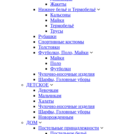
Жакеты
Нижнее бельё и Термобельё
Кальсоны
Майки
Термобельё
Трусы
Рубашки
Спортивные костюмы
Толстовки
Футболки, Поло, Майки
Майки
Поло
Футболки
Чулочно-носочные изделия
Шарфы, Головные уборы
ДЕТСКОЕ
Девочкам
Мальчикам
Халаты
Чулочно-носочные изделия
Шарфы, Головные уборы
Новорожденным
ДОМ
Постельные принадлежности
Постельное бельё