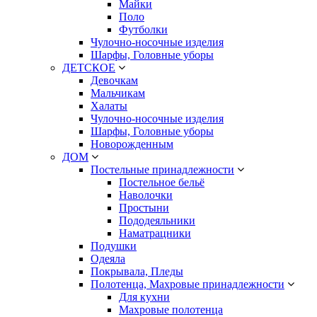
Майки
Поло
Футболки
Чулочно-носочные изделия
Шарфы, Головные уборы
ДЕТСКОЕ
Девочкам
Мальчикам
Халаты
Чулочно-носочные изделия
Шарфы, Головные уборы
Новорожденным
ДОМ
Постельные принадлежности
Постельное бельё
Наволочки
Простыни
Пододеяльники
Наматрацники
Подушки
Одеяла
Покрывала, Пледы
Полотенца, Махровые принадлежности
Для кухни
Махровые полотенца