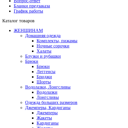
Вопрос-ответ
Бланки предзаказа
График работы
Каталог товаров
ЖЕНЩИНАМ
Домашняя одежда
Комплекты, пижамы
Ночные сорочки
Халаты
Блузки и рубашки
Брюки
Брюки
Леггенсы
Бриджи
Шорты
Водолазки, Лонгсливы
Водолазки
Лонгсливы
Одежда больших размеров
Джемперы, Кардиганы
Джемперы
Жакеты
Кардиганы