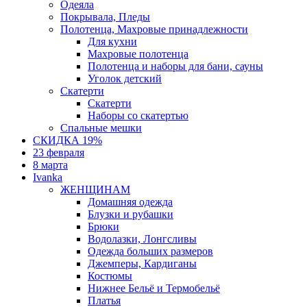
Одеяла
Покрывала, Пледы
Полотенца, Махровые принадлежности
Для кухни
Махровые полотенца
Полотенца и наборы для бани, сауны
Уголок детский
Скатерти
Скатерти
Наборы со скатертью
Спальные мешки
СКИДКА 19%
23 февраля
8 марта
Ivanka
ЖЕНЩИНАМ
Домашняя одежда
Блузки и рубашки
Брюки
Водолазки, Лонгсливы
Одежда больших размеров
Джемперы, Кардиганы
Костюмы
Нижнее Бельё и Термобельё
Платья