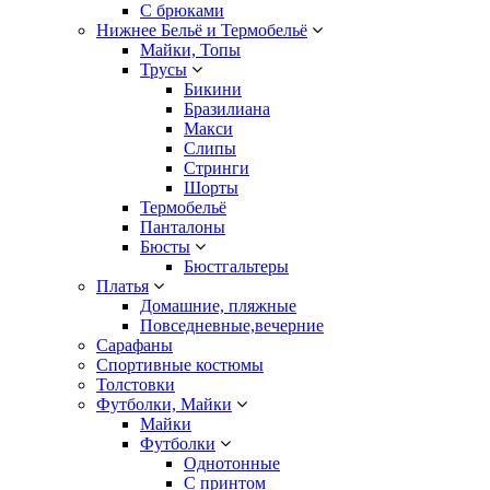
С брюками
Нижнее Бельё и Термобельё
Майки, Топы
Трусы
Бикини
Бразилиана
Макси
Слипы
Стринги
Шорты
Термобельё
Панталоны
Бюсты
Бюстгальтеры
Платья
Домашние, пляжные
Повседневные,вечерние
Сарафаны
Спортивные костюмы
Толстовки
Футболки, Майки
Майки
Футболки
Однотонные
С принтом