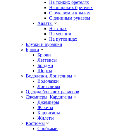
На тонких бретелях
На широких бретелях
С рукавом и крылом
С длинным рукавом
Халаты
На запах
На молнии
На пуговицах
Блузки и рубашки
Брюки
Брюки
Леггенсы
Бриджи
Шорты
Водолазки, Лонгсливы
Водолазки
Лонгсливы
Одежда больших размеров
Джемперы, Кардиганы
Джемперы
Жакеты
Кардиганы
Жилеты
Костюмы
С юбками