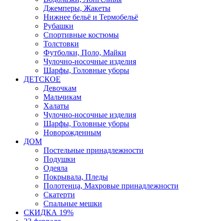
Джемперы, Жакеты
Нижнее бельё и Термобельё
Рубашки
Спортивные костюмы
Толстовки
Футболки, Поло, Майки
Чулочно-носочные изделия
Шарфы, Головные уборы
ДЕТСКОЕ
Девочкам
Мальчикам
Халаты
Чулочно-носочные изделия
Шарфы, Головные уборы
Новорожденным
ДОМ
Постельные принадлежности
Подушки
Одеяла
Покрывала, Пледы
Полотенца, Махровые принадлежности
Скатерти
Спальные мешки
СКИДКА 19%