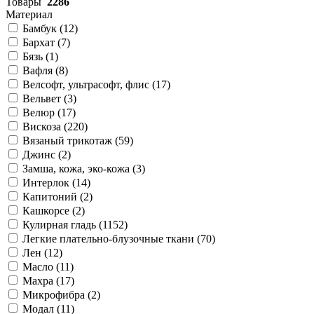
Товары
2286
Материал
Бамбук (
12
)
Бархат (
7
)
Бязь (
1
)
Вафля (
8
)
Велсофт, ультрасофт, флис (
17
)
Вельвет (
3
)
Велюр (
17
)
Вискоза (
220
)
Вязаный трикотаж (
59
)
Джинс (
2
)
Замша, кожа, эко-кожа (
3
)
Интерлок (
14
)
Капитоний (
2
)
Кашкорсе (
2
)
Кулирная гладь (
1152
)
Легкие плательно-блузочные ткани (
70
)
Лен (
12
)
Масло (
11
)
Махра (
17
)
Микрофибра (
2
)
Модал (
11
)