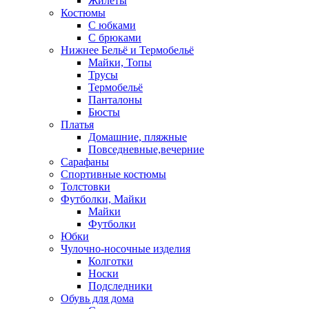
Жилеты
Костюмы
С юбками
С брюками
Нижнее Бельё и Термобельё
Майки, Топы
Трусы
Термобельё
Панталоны
Бюсты
Платья
Домашние, пляжные
Повседневные,вечерние
Сарафаны
Спортивные костюмы
Толстовки
Футболки, Майки
Майки
Футболки
Юбки
Чулочно-носочные изделия
Колготки
Носки
Подследники
Обувь для дома