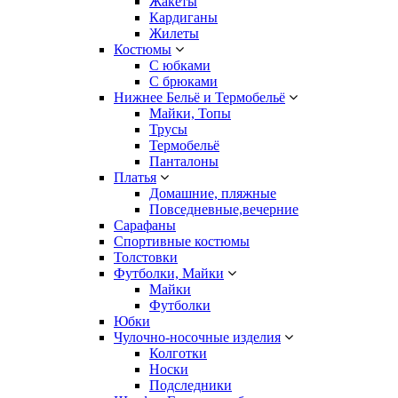
Жакеты
Кардиганы
Жилеты
Костюмы
С юбками
С брюками
Нижнее Бельё и Термобельё
Майки, Топы
Трусы
Термобельё
Панталоны
Платья
Домашние, пляжные
Повседневные,вечерние
Сарафаны
Спортивные костюмы
Толстовки
Футболки, Майки
Майки
Футболки
Юбки
Чулочно-носочные изделия
Колготки
Носки
Подследники