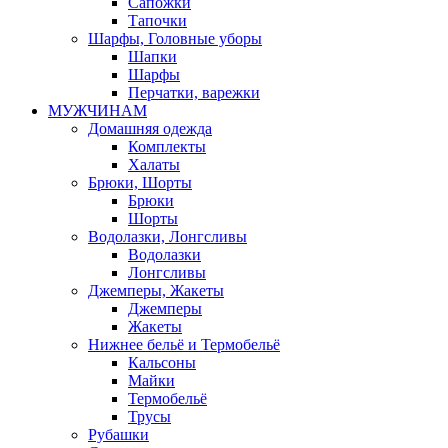
Сапожки
Тапочки
Шарфы, Головные уборы
Шапки
Шарфы
Перчатки, варежки
МУЖЧИНАМ
Домашняя одежда
Комплекты
Халаты
Брюки, Шорты
Брюки
Шорты
Водолазки, Лонгсливы
Водолазки
Лонгсливы
Джемперы, Жакеты
Джемперы
Жакеты
Нижнее бельё и Термобельё
Кальсоны
Майки
Термобельё
Трусы
Рубашки