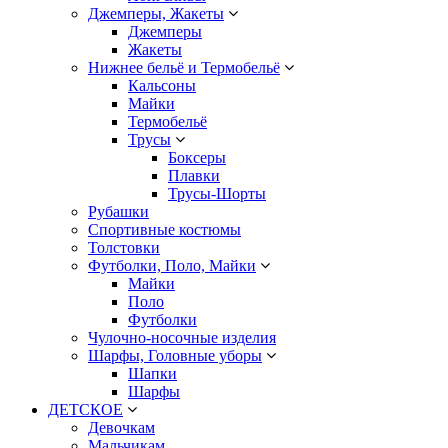
Джемперы, Жакеты
Джемперы
Жакеты
Нижнее бельё и Термобельё
Кальсоны
Майки
Термобельё
Трусы
Боксеры
Плавки
Трусы-Шорты
Рубашки
Спортивные костюмы
Толстовки
Футболки, Поло, Майки
Майки
Поло
Футболки
Чулочно-носочные изделия
Шарфы, Головные уборы
Шапки
Шарфы
ДЕТСКОЕ
Девочкам
Мальчикам