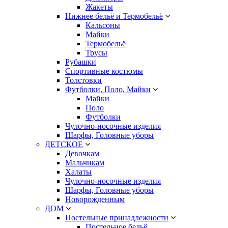
Жакеты
Нижнее бельё и Термобельё
Кальсоны
Майки
Термобельё
Трусы
Рубашки
Спортивные костюмы
Толстовки
Футболки, Поло, Майки
Майки
Поло
Футболки
Чулочно-носочные изделия
Шарфы, Головные уборы
ДЕТСКОЕ
Девочкам
Мальчикам
Халаты
Чулочно-носочные изделия
Шарфы, Головные уборы
Новорожденным
ДОМ
Постельные принадлежности
Постельное бельё