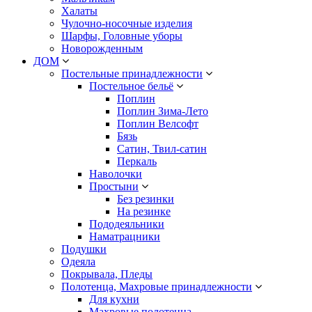
Халаты
Чулочно-носочные изделия
Шарфы, Головные уборы
Новорожденным
ДОМ
Постельные принадлежности
Постельное бельё
Поплин
Поплин Зима-Лето
Поплин Велсофт
Бязь
Сатин, Твил-сатин
Перкаль
Наволочки
Простыни
Без резинки
На резинке
Пододеяльники
Наматрацники
Подушки
Одеяла
Покрывала, Пледы
Полотенца, Махровые принадлежности
Для кухни
Махровые полотенца