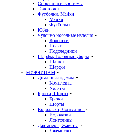
Спортивные костюмы
Толстовки
Футболки, Майки
Майки
Футболки
Юбки
Чулочно-носочные изделия
Колготки
Носки
Подследники
Шарфы, Головные уборы
Шапки
Шарфы
МУЖЧИНАМ
Домашняя одежда
Комплекты
Халаты
Брюки, Шорты
Брюки
Шорты
Водолазки, Лонгсливы
Водолазки
Лонгсливы
Джемперы, Жакеты
Джемперы