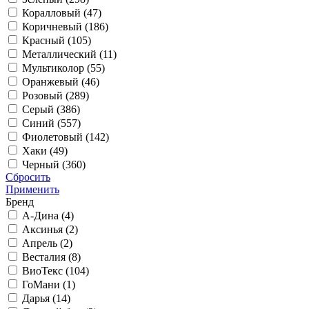
Коралловый (
47
)
Коричневый (
186
)
Красный (
105
)
Металлический (
11
)
Мультиколор (
55
)
Оранжевый (
46
)
Розовый (
289
)
Серый (
386
)
Синий (
557
)
Фиолетовый (
142
)
Хаки (
49
)
Черный (
360
)
Сбросить
Применить
Бренд
А-Дина (
4
)
Аксинья (
2
)
Апрель (
2
)
Весталия (
8
)
ВиоТекс (
104
)
ГоМани (
1
)
Дарья (
14
)