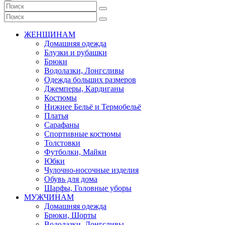
ЖЕНЩИНАМ
Домашняя одежда
Блузки и рубашки
Брюки
Водолазки, Лонгсливы
Одежда больших размеров
Джемперы, Кардиганы
Костюмы
Нижнее Бельё и Термобельё
Платья
Сарафаны
Спортивные костюмы
Толстовки
Футболки, Майки
Юбки
Чулочно-носочные изделия
Обувь для дома
Шарфы, Головные уборы
МУЖЧИНАМ
Домашняя одежда
Брюки, Шорты
Водолазки, Лонгсливы