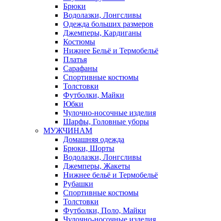
Брюки
Водолазки, Лонгсливы
Одежда больших размеров
Джемперы, Кардиганы
Костюмы
Нижнее Бельё и Термобельё
Платья
Сарафаны
Спортивные костюмы
Толстовки
Футболки, Майки
Юбки
Чулочно-носочные изделия
Шарфы, Головные уборы
МУЖЧИНАМ
Домашняя одежда
Брюки, Шорты
Водолазки, Лонгсливы
Джемперы, Жакеты
Нижнее бельё и Термобельё
Рубашки
Спортивные костюмы
Толстовки
Футболки, Поло, Майки
Чулочно-носочные изделия