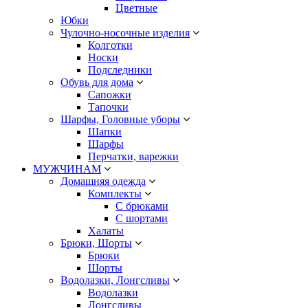
Цветные
Юбки
Чулочно-носочные изделия
Колготки
Носки
Подследники
Обувь для дома
Сапожки
Тапочки
Шарфы, Головные уборы
Шапки
Шарфы
Перчатки, варежки
МУЖЧИНАМ
Домашняя одежда
Комплекты
С брюками
С шортами
Халаты
Брюки, Шорты
Брюки
Шорты
Водолазки, Лонгсливы
Водолазки
Лонгсливы