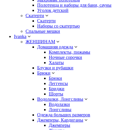
Полотенца и наборы для бани, сауны
Уголок детский
Скатерти
Скатерти
Наборы со скатертью
Спальные мешки
Ivanka
ЖЕНЩИНАМ
Домашняя одежда
Комплекты, пижамы
Ночные сорочки
Халаты
Блузки и рубашки
Брюки
Брюки
Леггенсы
Бриджи
Шорты
Водолазки, Лонгсливы
Водолазки
Лонгсливы
Одежда больших размеров
Джемперы, Кардиганы
Джемперы