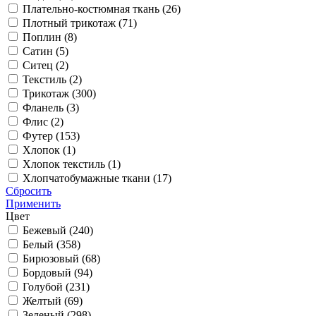
Плательно-костюмная ткань (
26
)
Плотный трикотаж (
71
)
Поплин (
8
)
Сатин (
5
)
Ситец (
2
)
Текстиль (
2
)
Трикотаж (
300
)
Фланель (
3
)
Флис (
2
)
Футер (
153
)
Хлопок (
1
)
Хлопок текстиль (
1
)
Хлопчатобумажные ткани (
17
)
Сбросить
Применить
Цвет
Бежевый (
240
)
Белый (
358
)
Бирюзовый (
68
)
Бордовый (
94
)
Голубой (
231
)
Желтый (
69
)
Зеленый (
298
)