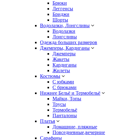
Брюки
Леггенсы
Бриджи
Шорты
Водолазки, Лонгсливы
Водолазки
Лонгсливы
Одежда больших размеров
Джемперы, Кардиганы
Джемперы
Жакеты
Кардиганы
Жилеты
Костюмы
С юбками
С брюками
Нижнее Бельё и Термобельё
Майки, Топы
Трусы
Термобельё
Панталоны
Платья
Домашние, пляжные
Повседневные,вечерние
Сарафаны