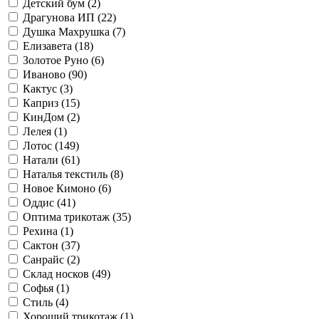
Детский бум (
2
)
Драгунова ИП (
22
)
Душка Махрушка (
7
)
Елизавета (
18
)
Золотое Руно (
6
)
Иваново (
90
)
Кактус (
3
)
Каприз (
15
)
КинДом (
2
)
Лелея (
1
)
Лотос (
149
)
Натали (
61
)
Наталья текстиль (
8
)
Новое Кимоно (
6
)
Оддис (
41
)
Оптима трикотаж (
35
)
Рехина (
1
)
Сактон (
37
)
Санрайс (
2
)
Склад носков (
49
)
Софья (
1
)
Стиль (
4
)
Хороший трикотаж (
1
)