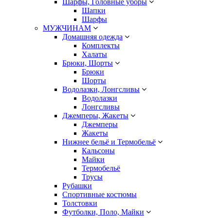
Шарфы, Головные уборы
Шапки
Шарфы
МУЖЧИНАМ
Домашняя одежда
Комплекты
Халаты
Брюки, Шорты
Брюки
Шорты
Водолазки, Лонгсливы
Водолазки
Лонгсливы
Джемперы, Жакеты
Джемперы
Жакеты
Нижнее бельё и Термобельё
Кальсоны
Майки
Термобельё
Трусы
Рубашки
Спортивные костюмы
Толстовки
Футболки, Поло, Майки