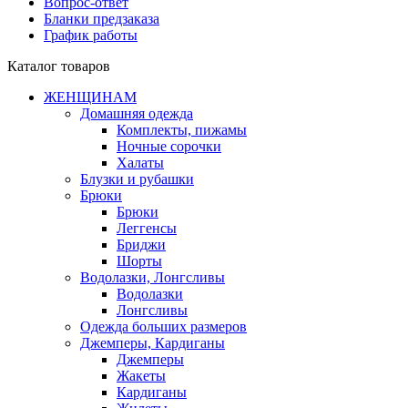
Вопрос-ответ
Бланки предзаказа
График работы
Каталог товаров
ЖЕНЩИНАМ
Домашняя одежда
Комплекты, пижамы
Ночные сорочки
Халаты
Блузки и рубашки
Брюки
Брюки
Леггенсы
Бриджи
Шорты
Водолазки, Лонгсливы
Водолазки
Лонгсливы
Одежда больших размеров
Джемперы, Кардиганы
Джемперы
Жакеты
Кардиганы