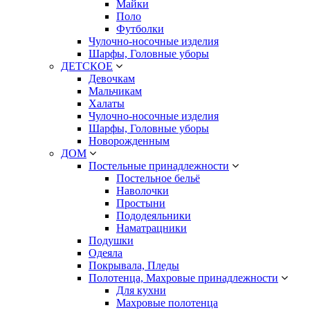
Майки
Поло
Футболки
Чулочно-носочные изделия
Шарфы, Головные уборы
ДЕТСКОЕ
Девочкам
Мальчикам
Халаты
Чулочно-носочные изделия
Шарфы, Головные уборы
Новорожденным
ДОМ
Постельные принадлежности
Постельное бельё
Наволочки
Простыни
Пододеяльники
Наматрацники
Подушки
Одеяла
Покрывала, Пледы
Полотенца, Махровые принадлежности
Для кухни
Махровые полотенца