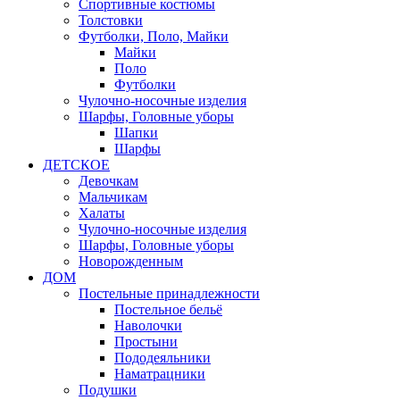
Спортивные костюмы
Толстовки
Футболки, Поло, Майки
Майки
Поло
Футболки
Чулочно-носочные изделия
Шарфы, Головные уборы
Шапки
Шарфы
ДЕТСКОЕ
Девочкам
Мальчикам
Халаты
Чулочно-носочные изделия
Шарфы, Головные уборы
Новорожденным
ДОМ
Постельные принадлежности
Постельное бельё
Наволочки
Простыни
Пододеяльники
Наматрацники
Подушки