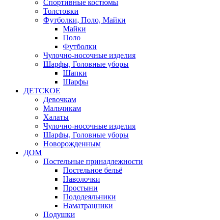
Спортивные костюмы
Толстовки
Футболки, Поло, Майки
Майки
Поло
Футболки
Чулочно-носочные изделия
Шарфы, Головные уборы
Шапки
Шарфы
ДЕТСКОЕ
Девочкам
Мальчикам
Халаты
Чулочно-носочные изделия
Шарфы, Головные уборы
Новорожденным
ДОМ
Постельные принадлежности
Постельное бельё
Наволочки
Простыни
Пододеяльники
Наматрацники
Подушки