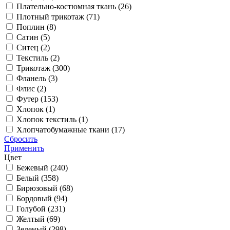
Плательно-костюмная ткань (
26
)
Плотный трикотаж (
71
)
Поплин (
8
)
Сатин (
5
)
Ситец (
2
)
Текстиль (
2
)
Трикотаж (
300
)
Фланель (
3
)
Флис (
2
)
Футер (
153
)
Хлопок (
1
)
Хлопок текстиль (
1
)
Хлопчатобумажные ткани (
17
)
Сбросить
Применить
Цвет
Бежевый (
240
)
Белый (
358
)
Бирюзовый (
68
)
Бордовый (
94
)
Голубой (
231
)
Желтый (
69
)
Зеленый (
298
)