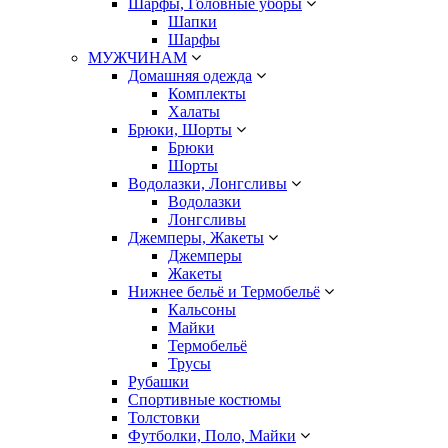
Шарфы, Головные уборы
Шапки
Шарфы
МУЖЧИНАМ
Домашняя одежда
Комплекты
Халаты
Брюки, Шорты
Брюки
Шорты
Водолазки, Лонгсливы
Водолазки
Лонгсливы
Джемперы, Жакеты
Джемперы
Жакеты
Нижнее бельё и Термобельё
Кальсоны
Майки
Термобельё
Трусы
Рубашки
Спортивные костюмы
Толстовки
Футболки, Поло, Майки