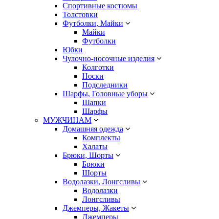
Спортивные костюмы
Толстовки
Футболки, Майки
Майки
Футболки
Юбки
Чулочно-носочные изделия
Колготки
Носки
Подследники
Шарфы, Головные уборы
Шапки
Шарфы
МУЖЧИНАМ
Домашняя одежда
Комплекты
Халаты
Брюки, Шорты
Брюки
Шорты
Водолазки, Лонгсливы
Водолазки
Лонгсливы
Джемперы, Жакеты
Джемперы