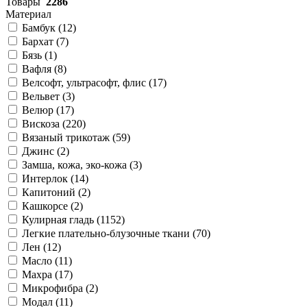
Товары
2286
Материал
Бамбук (
12
)
Бархат (
7
)
Бязь (
1
)
Вафля (
8
)
Велсофт, ультрасофт, флис (
17
)
Вельвет (
3
)
Велюр (
17
)
Вискоза (
220
)
Вязаный трикотаж (
59
)
Джинс (
2
)
Замша, кожа, эко-кожа (
3
)
Интерлок (
14
)
Капитоний (
2
)
Кашкорсе (
2
)
Кулирная гладь (
1152
)
Легкие плательно-блузочные ткани (
70
)
Лен (
12
)
Масло (
11
)
Махра (
17
)
Микрофибра (
2
)
Модал (
11
)