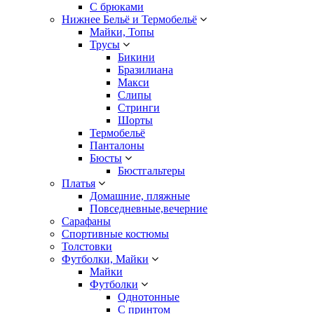
С брюками
Нижнее Бельё и Термобельё
Майки, Топы
Трусы
Бикини
Бразилиана
Макси
Слипы
Стринги
Шорты
Термобельё
Панталоны
Бюсты
Бюстгальтеры
Платья
Домашние, пляжные
Повседневные,вечерние
Сарафаны
Спортивные костюмы
Толстовки
Футболки, Майки
Майки
Футболки
Однотонные
С принтом