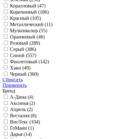
Коралловый (
47
)
Коричневый (
186
)
Красный (
105
)
Металлический (
11
)
Мультиколор (
55
)
Оранжевый (
46
)
Розовый (
289
)
Серый (
386
)
Синий (
557
)
Фиолетовый (
142
)
Хаки (
49
)
Черный (
360
)
Сбросить
Применить
Бренд
А-Дина (
4
)
Аксинья (
2
)
Апрель (
2
)
Весталия (
8
)
ВиоТекс (
104
)
ГоМани (
1
)
Дарья (
14
)