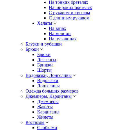
На тонких бретелях
На широких бретелях
С рукавом и крылом
С длинным рукавом
Халаты
На запах
На молнии
На пуговицах
Блузки и рубашки
Брюки
Брюки
Леггенсы
Бриджи
Шорты
Водолазки, Лонгсливы
Водолазки
Лонгсливы
Одежда больших размеров
Джемперы, Кардиганы
Джемперы
Жакеты
Кардиганы
Жилеты
Костюмы
С юбками