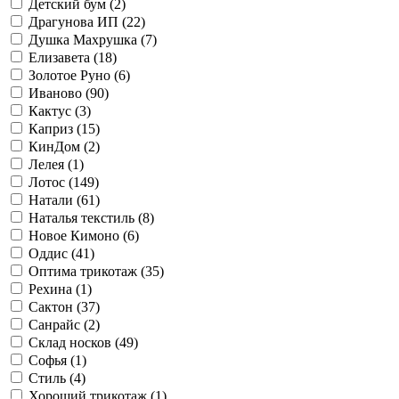
Детский бум (
2
)
Драгунова ИП (
22
)
Душка Махрушка (
7
)
Елизавета (
18
)
Золотое Руно (
6
)
Иваново (
90
)
Кактус (
3
)
Каприз (
15
)
КинДом (
2
)
Лелея (
1
)
Лотос (
149
)
Натали (
61
)
Наталья текстиль (
8
)
Новое Кимоно (
6
)
Оддис (
41
)
Оптима трикотаж (
35
)
Рехина (
1
)
Сактон (
37
)
Санрайс (
2
)
Склад носков (
49
)
Софья (
1
)
Стиль (
4
)
Хороший трикотаж (
1
)