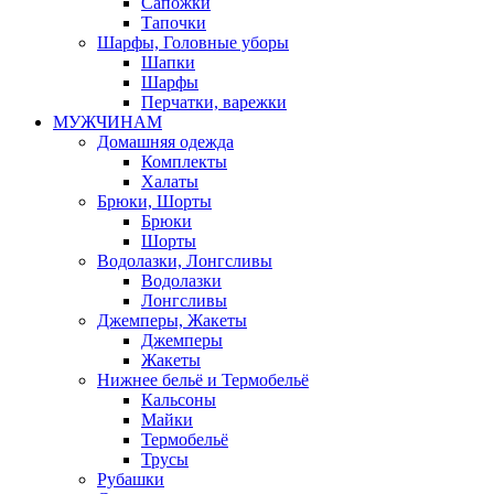
Сапожки
Тапочки
Шарфы, Головные уборы
Шапки
Шарфы
Перчатки, варежки
МУЖЧИНАМ
Домашняя одежда
Комплекты
Халаты
Брюки, Шорты
Брюки
Шорты
Водолазки, Лонгсливы
Водолазки
Лонгсливы
Джемперы, Жакеты
Джемперы
Жакеты
Нижнее бельё и Термобельё
Кальсоны
Майки
Термобельё
Трусы
Рубашки