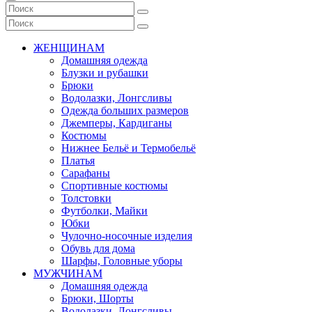
ЖЕНЩИНАМ
Домашняя одежда
Блузки и рубашки
Брюки
Водолазки, Лонгсливы
Одежда больших размеров
Джемперы, Кардиганы
Костюмы
Нижнее Бельё и Термобельё
Платья
Сарафаны
Спортивные костюмы
Толстовки
Футболки, Майки
Юбки
Чулочно-носочные изделия
Обувь для дома
Шарфы, Головные уборы
МУЖЧИНАМ
Домашняя одежда
Брюки, Шорты
Водолазки, Лонгсливы