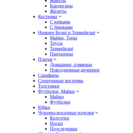
Жакеты
Кардиганы
Жилеты
Костюмы
С юбками
С брюками
Нижнее Бельё и Термобельё
Майки, Топы
Трусы
Термобельё
Панталоны
Платья
Домашние, пляжные
Повседневные,вечерние
Сарафаны
Спортивные костюмы
Толстовки
Футболки, Майки
Майки
Футболки
Юбки
Чулочно-носочные изделия
Колготки
Носки
Подследники