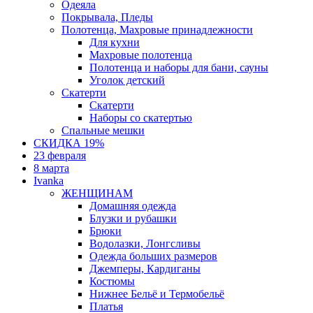
Одеяла
Покрывала, Пледы
Полотенца, Махровые принадлежности
Для кухни
Махровые полотенца
Полотенца и наборы для бани, сауны
Уголок детский
Скатерти
Скатерти
Наборы со скатертью
Спальные мешки
СКИДКА 19%
23 февраля
8 марта
Ivanka
ЖЕНЩИНАМ
Домашняя одежда
Блузки и рубашки
Брюки
Водолазки, Лонгсливы
Одежда больших размеров
Джемперы, Кардиганы
Костюмы
Нижнее Бельё и Термобельё
Платья