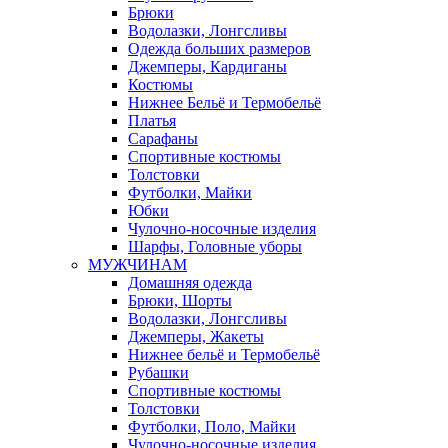
Брюки
Водолазки, Лонгсливы
Одежда больших размеров
Джемперы, Кардиганы
Костюмы
Нижнее Бельё и Термобельё
Платья
Сарафаны
Спортивные костюмы
Толстовки
Футболки, Майки
Юбки
Чулочно-носочные изделия
Шарфы, Головные уборы
МУЖЧИНАМ
Домашняя одежда
Брюки, Шорты
Водолазки, Лонгсливы
Джемперы, Жакеты
Нижнее бельё и Термобельё
Рубашки
Спортивные костюмы
Толстовки
Футболки, Поло, Майки
Чулочно-носочные изделия