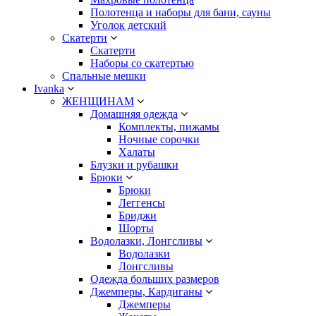
Полотенца и наборы для бани, сауны
Уголок детский
Скатерти
Скатерти
Наборы со скатертью
Спальные мешки
Ivanka
ЖЕНЩИНАМ
Домашняя одежда
Комплекты, пижамы
Ночные сорочки
Халаты
Блузки и рубашки
Брюки
Брюки
Леггенсы
Бриджи
Шорты
Водолазки, Лонгсливы
Водолазки
Лонгсливы
Одежда больших размеров
Джемперы, Кардиганы
Джемперы