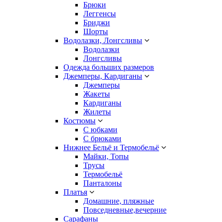
Брюки
Леггенсы
Бриджи
Шорты
Водолазки, Лонгсливы
Водолазки
Лонгсливы
Одежда больших размеров
Джемперы, Кардиганы
Джемперы
Жакеты
Кардиганы
Жилеты
Костюмы
С юбками
С брюками
Нижнее Бельё и Термобельё
Майки, Топы
Трусы
Термобельё
Панталоны
Платья
Домашние, пляжные
Повседневные,вечерние
Сарафаны