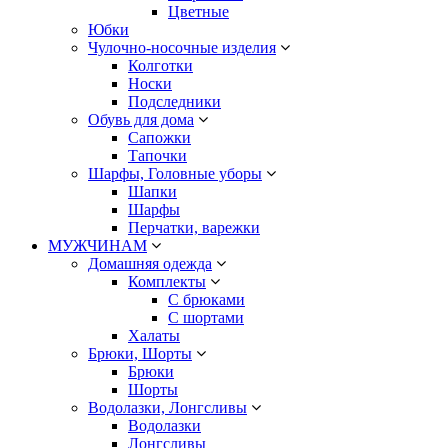
Цветные
Юбки
Чулочно-носочные изделия
Колготки
Носки
Подследники
Обувь для дома
Сапожки
Тапочки
Шарфы, Головные уборы
Шапки
Шарфы
Перчатки, варежки
МУЖЧИНАМ
Домашняя одежда
Комплекты
С брюками
С шортами
Халаты
Брюки, Шорты
Брюки
Шорты
Водолазки, Лонгсливы
Водолазки
Лонгсливы