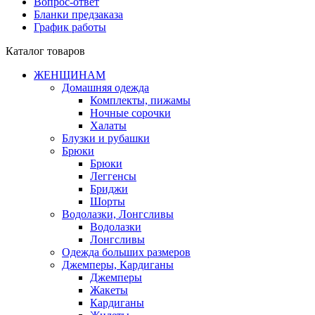
Вопрос-ответ
Бланки предзаказа
График работы
Каталог товаров
ЖЕНЩИНАМ
Домашняя одежда
Комплекты, пижамы
Ночные сорочки
Халаты
Блузки и рубашки
Брюки
Брюки
Леггенсы
Бриджи
Шорты
Водолазки, Лонгсливы
Водолазки
Лонгсливы
Одежда больших размеров
Джемперы, Кардиганы
Джемперы
Жакеты
Кардиганы