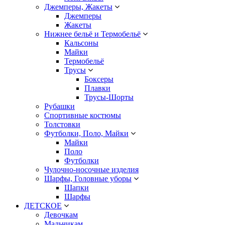
Джемперы, Жакеты
Джемперы
Жакеты
Нижнее бельё и Термобельё
Кальсоны
Майки
Термобельё
Трусы
Боксеры
Плавки
Трусы-Шорты
Рубашки
Спортивные костюмы
Толстовки
Футболки, Поло, Майки
Майки
Поло
Футболки
Чулочно-носочные изделия
Шарфы, Головные уборы
Шапки
Шарфы
ДЕТСКОЕ
Девочкам
Мальчикам