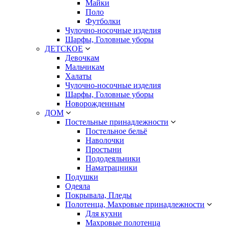
Майки
Поло
Футболки
Чулочно-носочные изделия
Шарфы, Головные уборы
ДЕТСКОЕ
Девочкам
Мальчикам
Халаты
Чулочно-носочные изделия
Шарфы, Головные уборы
Новорожденным
ДОМ
Постельные принадлежности
Постельное бельё
Наволочки
Простыни
Пододеяльники
Наматрацники
Подушки
Одеяла
Покрывала, Пледы
Полотенца, Махровые принадлежности
Для кухни
Махровые полотенца