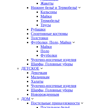
Жакеты
Нижнее бельё и Термобельё
Кальсоны
Майки
Термобельё
Трусы
Рубашки
Спортивные костюмы
Толстовки
Футболки, Поло, Майки
Майки
Поло
Футболки
Чулочно-носочные изделия
Шарфы, Головные уборы
ДЕТСКОЕ
Девочкам
Мальчикам
Халаты
Чулочно-носочные изделия
Шарфы, Головные уборы
Новорожденным
ДОМ
Постельные принадлежности
Постельное бельё