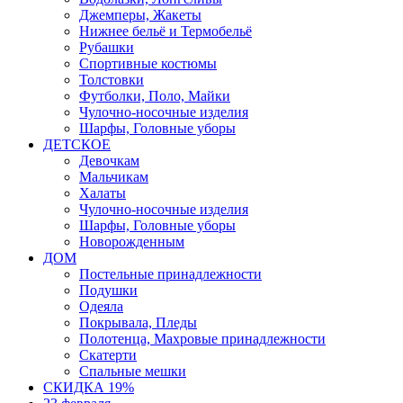
Джемперы, Жакеты
Нижнее бельё и Термобельё
Рубашки
Спортивные костюмы
Толстовки
Футболки, Поло, Майки
Чулочно-носочные изделия
Шарфы, Головные уборы
ДЕТСКОЕ
Девочкам
Мальчикам
Халаты
Чулочно-носочные изделия
Шарфы, Головные уборы
Новорожденным
ДОМ
Постельные принадлежности
Подушки
Одеяла
Покрывала, Пледы
Полотенца, Махровые принадлежности
Скатерти
Спальные мешки
СКИДКА 19%