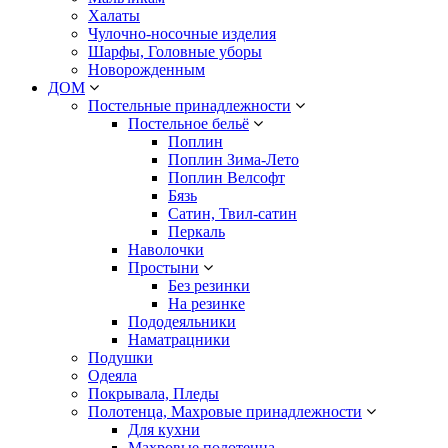
Халаты
Чулочно-носочные изделия
Шарфы, Головные уборы
Новорожденным
ДОМ
Постельные принадлежности
Постельное бельё
Поплин
Поплин Зима-Лето
Поплин Велсофт
Бязь
Сатин, Твил-сатин
Перкаль
Наволочки
Простыни
Без резинки
На резинке
Пододеяльники
Наматрацники
Подушки
Одеяла
Покрывала, Пледы
Полотенца, Махровые принадлежности
Для кухни
Махровые полотенца