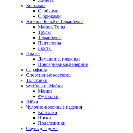
Жилеты
Костюмы
С юбками
С брюками
Нижнее Бельё и Термобельё
Майки, Топы
Трусы
Термобельё
Панталоны
Бюсты
Платья
Домашние, пляжные
Повседневные,вечерние
Сарафаны
Спортивные костюмы
Толстовки
Футболки, Майки
Майки
Футболки
Юбки
Чулочно-носочные изделия
Колготки
Носки
Подследники
Обувь для дома