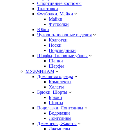
Спортивные костюмы
Толстовки
Футболки, Майки
Майки
Футболки
Юбки
Чулочно-носочные изделия
Колготки
Носки
Подследники
Шарфы, Головные уборы
Шапки
Шарфы
МУЖЧИНАМ
Домашняя одежда
Комплекты
Халаты
Брюки, Шорты
Брюки
Шорты
Водолазки, Лонгсливы
Водолазки
Лонгсливы
Джемперы, Жакеты
Джемперы