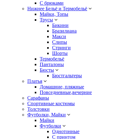
С брюками
Нижнее Бельё и Термобельё
Майки, Топы
Трусы
Бикини
Бразилиана
Макси
Слипы
Стринги
Шорты
Термобельё
Панталоны
Бюсты
Бюстгальтеры
Платья
Домашние, пляжные
Повседневные,вечерние
Сарафаны
Спортивные костюмы
Толстовки
Футболки, Майки
Майки
Футболки
Однотонные
С принтом