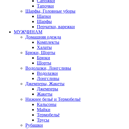
Сапожки
Тапочки
Шарфы, Головные уборы
Шапки
Шарфы
Перчатки, варежки
МУЖЧИНАМ
Домашняя одежда
Комплекты
Халаты
Брюки, Шорты
Брюки
Шорты
Водолазки, Лонгсливы
Водолазки
Лонгсливы
Джемперы, Жакеты
Джемперы
Жакеты
Нижнее бельё и Термобельё
Кальсоны
Майки
Термобельё
Трусы
Рубашки