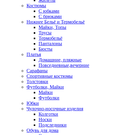
Жилеты
Костюмы
С юбками
С брюками
Нижнее Бельё и Термобельё
Майки, Топы
Трусы
Термобельё
Панталоны
Бюсты
Платья
Домашние, пляжные
Повседневные,вечерние
Сарафаны
Спортивные костюмы
Толстовки
Футболки, Майки
Майки
Футболки
Юбки
Чулочно-носочные изделия
Колготки
Носки
Подследники
Обувь для дома