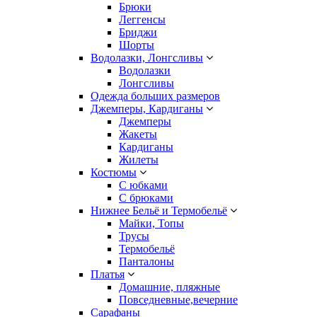
Брюки
Леггенсы
Бриджи
Шорты
Водолазки, Лонгсливы
Водолазки
Лонгсливы
Одежда больших размеров
Джемперы, Кардиганы
Джемперы
Жакеты
Кардиганы
Жилеты
Костюмы
С юбками
С брюками
Нижнее Бельё и Термобельё
Майки, Топы
Трусы
Термобельё
Панталоны
Платья
Домашние, пляжные
Повседневные,вечерние
Сарафаны