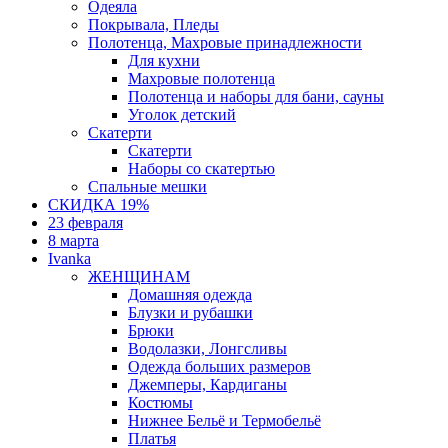
Одеяла
Покрывала, Пледы
Полотенца, Махровые принадлежности
Для кухни
Махровые полотенца
Полотенца и наборы для бани, сауны
Уголок детский
Скатерти
Скатерти
Наборы со скатертью
Спальные мешки
СКИДКА 19%
23 февраля
8 марта
Ivanka
ЖЕНЩИНАМ
Домашняя одежда
Блузки и рубашки
Брюки
Водолазки, Лонгсливы
Одежда больших размеров
Джемперы, Кардиганы
Костюмы
Нижнее Бельё и Термобельё
Платья