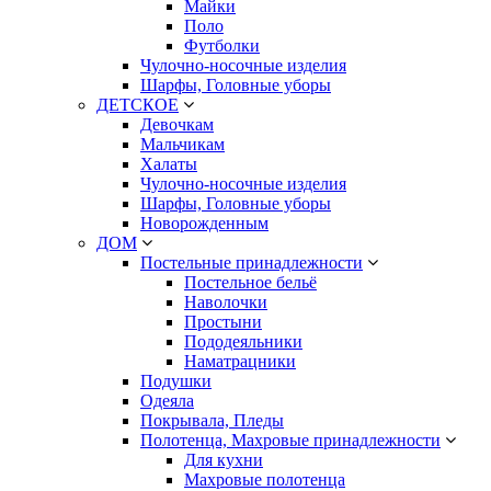
Майки
Поло
Футболки
Чулочно-носочные изделия
Шарфы, Головные уборы
ДЕТСКОЕ
Девочкам
Мальчикам
Халаты
Чулочно-носочные изделия
Шарфы, Головные уборы
Новорожденным
ДОМ
Постельные принадлежности
Постельное бельё
Наволочки
Простыни
Пододеяльники
Наматрацники
Подушки
Одеяла
Покрывала, Пледы
Полотенца, Махровые принадлежности
Для кухни
Махровые полотенца