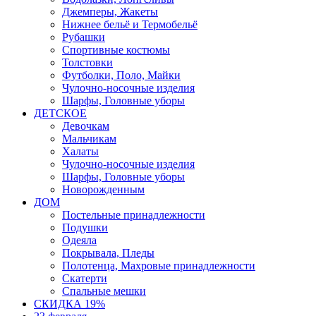
Джемперы, Жакеты
Нижнее бельё и Термобельё
Рубашки
Спортивные костюмы
Толстовки
Футболки, Поло, Майки
Чулочно-носочные изделия
Шарфы, Головные уборы
ДЕТСКОЕ
Девочкам
Мальчикам
Халаты
Чулочно-носочные изделия
Шарфы, Головные уборы
Новорожденным
ДОМ
Постельные принадлежности
Подушки
Одеяла
Покрывала, Пледы
Полотенца, Махровые принадлежности
Скатерти
Спальные мешки
СКИДКА 19%