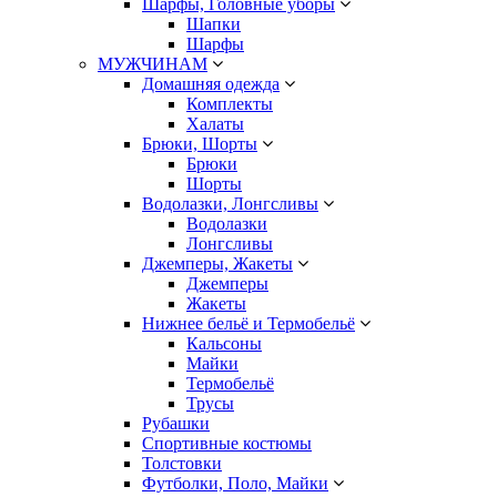
Шарфы, Головные уборы
Шапки
Шарфы
МУЖЧИНАМ
Домашняя одежда
Комплекты
Халаты
Брюки, Шорты
Брюки
Шорты
Водолазки, Лонгсливы
Водолазки
Лонгсливы
Джемперы, Жакеты
Джемперы
Жакеты
Нижнее бельё и Термобельё
Кальсоны
Майки
Термобельё
Трусы
Рубашки
Спортивные костюмы
Толстовки
Футболки, Поло, Майки