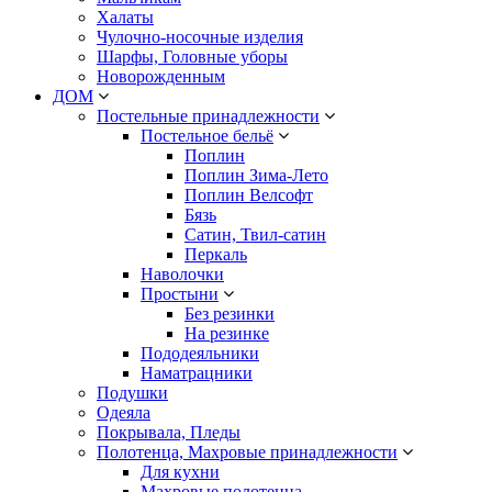
Халаты
Чулочно-носочные изделия
Шарфы, Головные уборы
Новорожденным
ДОМ
Постельные принадлежности
Постельное бельё
Поплин
Поплин Зима-Лето
Поплин Велсофт
Бязь
Сатин, Твил-сатин
Перкаль
Наволочки
Простыни
Без резинки
На резинке
Пододеяльники
Наматрацники
Подушки
Одеяла
Покрывала, Пледы
Полотенца, Махровые принадлежности
Для кухни
Махровые полотенца