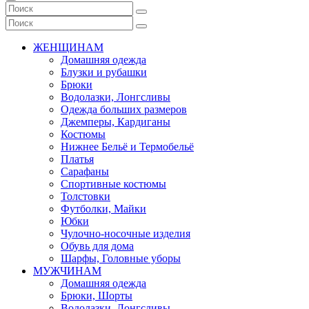
ЖЕНЩИНАМ
Домашняя одежда
Блузки и рубашки
Брюки
Водолазки, Лонгсливы
Одежда больших размеров
Джемперы, Кардиганы
Костюмы
Нижнее Бельё и Термобельё
Платья
Сарафаны
Спортивные костюмы
Толстовки
Футболки, Майки
Юбки
Чулочно-носочные изделия
Обувь для дома
Шарфы, Головные уборы
МУЖЧИНАМ
Домашняя одежда
Брюки, Шорты
Водолазки, Лонгсливы