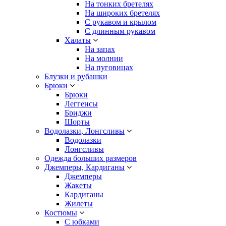
На тонких бретелях
На широких бретелях
С рукавом и крылом
С длинным рукавом
Халаты
На запах
На молнии
На пуговицах
Блузки и рубашки
Брюки
Брюки
Леггенсы
Бриджи
Шорты
Водолазки, Лонгсливы
Водолазки
Лонгсливы
Одежда больших размеров
Джемперы, Кардиганы
Джемперы
Жакеты
Кардиганы
Жилеты
Костюмы
С юбками