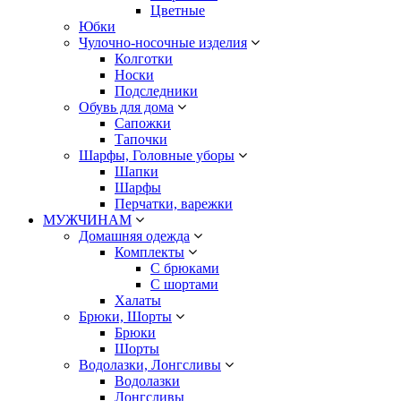
Цветные
Юбки
Чулочно-носочные изделия
Колготки
Носки
Подследники
Обувь для дома
Сапожки
Тапочки
Шарфы, Головные уборы
Шапки
Шарфы
Перчатки, варежки
МУЖЧИНАМ
Домашняя одежда
Комплекты
С брюками
С шортами
Халаты
Брюки, Шорты
Брюки
Шорты
Водолазки, Лонгсливы
Водолазки
Лонгсливы