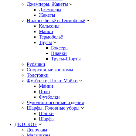
Джемперы, Жакеты
Джемперы
Жакеты
Нижнее бельё и Термобельё
Кальсоны
Майки
Термобельё
Трусы
Боксеры
Плавки
Трусы-Шорты
Рубашки
Спортивные костюмы
Толстовки
Футболки, Поло, Майки
Майки
Поло
Футболки
Чулочно-носочные изделия
Шарфы, Головные уборы
Шапки
Шарфы
ДЕТСКОЕ
Девочкам
Мальчикам