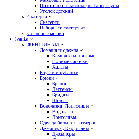
Полотенца и наборы для бани, сауны
Уголок детский
Скатерти
Скатерти
Наборы со скатертью
Спальные мешки
Ivanka
ЖЕНЩИНАМ
Домашняя одежда
Комплекты, пижамы
Ночные сорочки
Халаты
Блузки и рубашки
Брюки
Брюки
Леггенсы
Бриджи
Шорты
Водолазки, Лонгсливы
Водолазки
Лонгсливы
Одежда больших размеров
Джемперы, Кардиганы
Джемперы