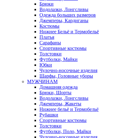
Брюки
Водолазки, Лонгсливы
Одежда больших размеров
Джемперы, Кардиганы
Костюмы
Нижнее Бельё и Термобельё
Платья
Сарафаны
Спортивные костюмы
Толстовки
Футболки, Майки
Юбки
Чулочно-носочные изделия
Шарфы, Головные уборы
МУЖЧИНАМ
Домашняя одежда
Брюки, Шорты
Водолазки, Лонгсливы
Джемперы, Жакеты
Нижнее бельё и Термобельё
Рубашки
Спортивные костюмы
Толстовки
Футболки, Поло, Майки
Чулочно-носочные изделия