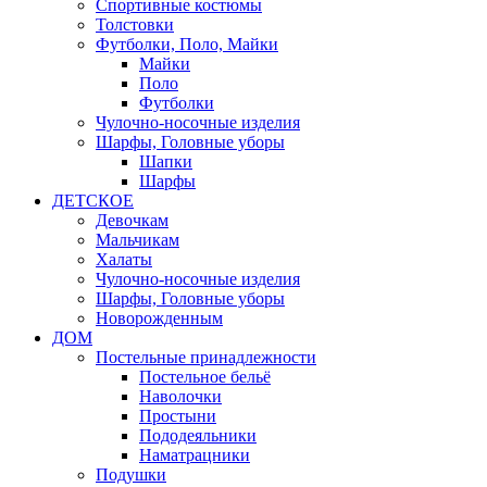
Спортивные костюмы
Толстовки
Футболки, Поло, Майки
Майки
Поло
Футболки
Чулочно-носочные изделия
Шарфы, Головные уборы
Шапки
Шарфы
ДЕТСКОЕ
Девочкам
Мальчикам
Халаты
Чулочно-носочные изделия
Шарфы, Головные уборы
Новорожденным
ДОМ
Постельные принадлежности
Постельное бельё
Наволочки
Простыни
Пододеяльники
Наматрацники
Подушки