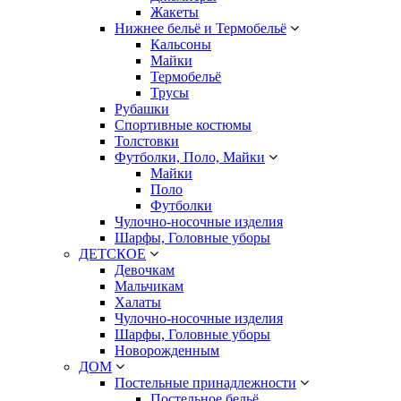
Жакеты
Нижнее бельё и Термобельё
Кальсоны
Майки
Термобельё
Трусы
Рубашки
Спортивные костюмы
Толстовки
Футболки, Поло, Майки
Майки
Поло
Футболки
Чулочно-носочные изделия
Шарфы, Головные уборы
ДЕТСКОЕ
Девочкам
Мальчикам
Халаты
Чулочно-носочные изделия
Шарфы, Головные уборы
Новорожденным
ДОМ
Постельные принадлежности
Постельное бельё