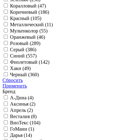
Коралловый (
47
)
Коричневый (
186
)
Красный (
105
)
Металлический (
11
)
Мультиколор (
55
)
Оранжевый (
46
)
Розовый (
289
)
Серый (
386
)
Синий (
557
)
Фиолетовый (
142
)
Хаки (
49
)
Черный (
360
)
Сбросить
Применить
Бренд
А-Дина (
4
)
Аксинья (
2
)
Апрель (
2
)
Весталия (
8
)
ВиоТекс (
104
)
ГоМани (
1
)
Дарья (
14
)