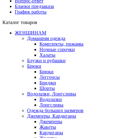
Вопрос-ответ
Бланки предзаказа
График работы
Каталог товаров
ЖЕНЩИНАМ
Домашняя одежда
Комплекты, пижамы
Ночные сорочки
Халаты
Блузки и рубашки
Брюки
Брюки
Леггенсы
Бриджи
Шорты
Водолазки, Лонгсливы
Водолазки
Лонгсливы
Одежда больших размеров
Джемперы, Кардиганы
Джемперы
Жакеты
Кардиганы