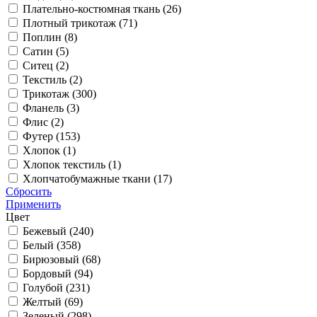
Плательно-костюмная ткань (
26
)
Плотный трикотаж (
71
)
Поплин (
8
)
Сатин (
5
)
Ситец (
2
)
Текстиль (
2
)
Трикотаж (
300
)
Фланель (
3
)
Флис (
2
)
Футер (
153
)
Хлопок (
1
)
Хлопок текстиль (
1
)
Хлопчатобумажные ткани (
17
)
Сбросить
Применить
Цвет
Бежевый (
240
)
Белый (
358
)
Бирюзовый (
68
)
Бордовый (
94
)
Голубой (
231
)
Желтый (
69
)
Зеленый (
298
)