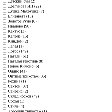
Детский бум (
2
)
Драгунова ИП (
22
)
Душка Махрушка (
7
)
Елизавета (
18
)
Золотое Руно (
6
)
Иваново (
90
)
Кактус (
3
)
Каприз (
15
)
КинДом (
2
)
Лелея (
1
)
Лотос (
149
)
Натали (
61
)
Наталья текстиль (
8
)
Новое Кимоно (
6
)
Оддис (
41
)
Оптима трикотаж (
35
)
Рехина (
1
)
Сактон (
37
)
Санрайс (
2
)
Склад носков (
49
)
Софья (
1
)
Стиль (
4
)
Хороший трикотаж (
1
)