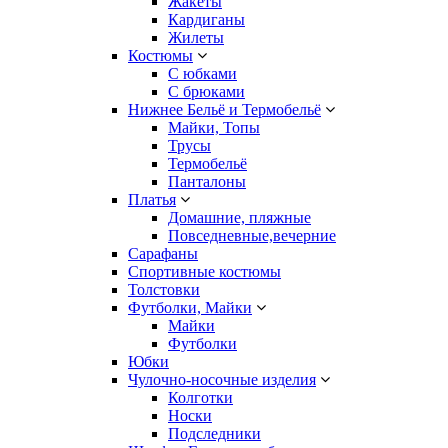
Жакеты
Кардиганы
Жилеты
Костюмы
С юбками
С брюками
Нижнее Бельё и Термобельё
Майки, Топы
Трусы
Термобельё
Панталоны
Платья
Домашние, пляжные
Повседневные,вечерние
Сарафаны
Спортивные костюмы
Толстовки
Футболки, Майки
Майки
Футболки
Юбки
Чулочно-носочные изделия
Колготки
Носки
Подследники