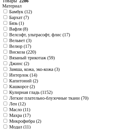
Товары
2286
Материал
Бамбук (
12
)
Бархат (
7
)
Бязь (
1
)
Вафля (
8
)
Велсофт, ультрасофт, флис (
17
)
Вельвет (
3
)
Велюр (
17
)
Вискоза (
220
)
Вязаный трикотаж (
59
)
Джинс (
2
)
Замша, кожа, эко-кожа (
3
)
Интерлок (
14
)
Капитоний (
2
)
Кашкорсе (
2
)
Кулирная гладь (
1152
)
Легкие плательно-блузочные ткани (
70
)
Лен (
12
)
Масло (
11
)
Махра (
17
)
Микрофибра (
2
)
Модал (
11
)