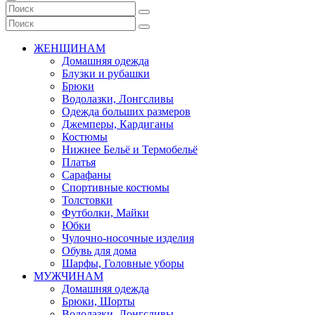
ЖЕНЩИНАМ
Домашняя одежда
Блузки и рубашки
Брюки
Водолазки, Лонгсливы
Одежда больших размеров
Джемперы, Кардиганы
Костюмы
Нижнее Бельё и Термобельё
Платья
Сарафаны
Спортивные костюмы
Толстовки
Футболки, Майки
Юбки
Чулочно-носочные изделия
Обувь для дома
Шарфы, Головные уборы
МУЖЧИНАМ
Домашняя одежда
Брюки, Шорты
Водолазки, Лонгсливы