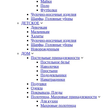
Майки
Поло
Футболки
Чулочно-носочные изделия
Шарфы, Головные уборы
ДЕТСКОЕ
Девочкам
Мальчикам
Халаты
Чулочно-носочные изделия
Шарфы, Головные уборы
Новорожденным
ДОМ
Постельные принадлежности
Постельное бельё
Наволочки
Простыни
Пододеяльники
Наматрацники
Подушки
Одеяла
Покрывала, Пледы
Полотенца, Махровые принадлежности
Для кухни
Махровые полотенца