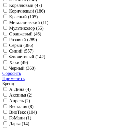
Коралловый (
47
)
Коричневый (
186
)
Красный (
105
)
Металлический (
11
)
Мультиколор (
55
)
Оранжевый (
46
)
Розовый (
289
)
Серый (
386
)
Синий (
557
)
Фиолетовый (
142
)
Хаки (
49
)
Черный (
360
)
Сбросить
Применить
Бренд
А-Дина (
4
)
Аксинья (
2
)
Апрель (
2
)
Весталия (
8
)
ВиоТекс (
104
)
ГоМани (
1
)
Дарья (
14
)