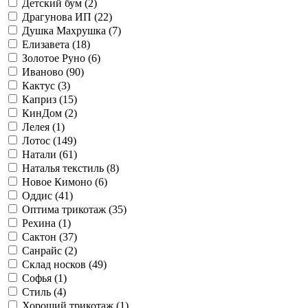
Детский бум (
2
)
Драгунова ИП (
22
)
Душка Махрушка (
7
)
Елизавета (
18
)
Золотое Руно (
6
)
Иваново (
90
)
Кактус (
3
)
Каприз (
15
)
КинДом (
2
)
Лелея (
1
)
Лотос (
149
)
Натали (
61
)
Наталья текстиль (
8
)
Новое Кимоно (
6
)
Оддис (
41
)
Оптима трикотаж (
35
)
Рехина (
1
)
Сактон (
37
)
Санрайс (
2
)
Склад носков (
49
)
Софья (
1
)
Стиль (
4
)
Хороший трикотаж (
1
)