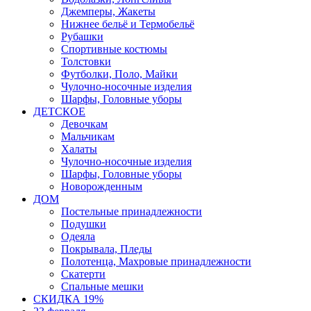
Джемперы, Жакеты
Нижнее бельё и Термобельё
Рубашки
Спортивные костюмы
Толстовки
Футболки, Поло, Майки
Чулочно-носочные изделия
Шарфы, Головные уборы
ДЕТСКОЕ
Девочкам
Мальчикам
Халаты
Чулочно-носочные изделия
Шарфы, Головные уборы
Новорожденным
ДОМ
Постельные принадлежности
Подушки
Одеяла
Покрывала, Пледы
Полотенца, Махровые принадлежности
Скатерти
Спальные мешки
СКИДКА 19%