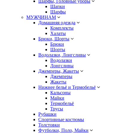
Шарфы, Головные уборы
Шапки
Шарфы
МУЖЧИНАМ
Домашняя одежда
Комплекты
Халаты
Брюки, Шорты
Брюки
Шорты
Водолазки, Лонгсливы
Водолазки
Лонгсливы
Джемперы, Жакеты
Джемперы
Жакеты
Нижнее бельё и Термобельё
Кальсоны
Майки
Термобельё
Трусы
Рубашки
Спортивные костюмы
Толстовки
Футболки, Поло, Майки