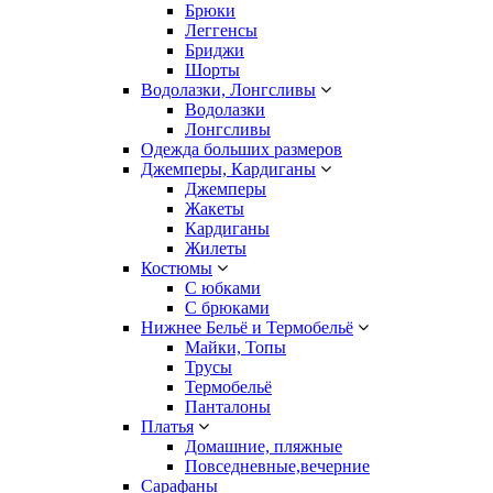
Брюки
Леггенсы
Бриджи
Шорты
Водолазки, Лонгсливы
Водолазки
Лонгсливы
Одежда больших размеров
Джемперы, Кардиганы
Джемперы
Жакеты
Кардиганы
Жилеты
Костюмы
С юбками
С брюками
Нижнее Бельё и Термобельё
Майки, Топы
Трусы
Термобельё
Панталоны
Платья
Домашние, пляжные
Повседневные,вечерние
Сарафаны