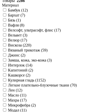
Товары
2286
Материал
Бамбук (
12
)
Бархат (
7
)
Бязь (
1
)
Вафля (
8
)
Велсофт, ультрасофт, флис (
17
)
Вельвет (
3
)
Велюр (
17
)
Вискоза (
220
)
Вязаный трикотаж (
59
)
Джинс (
2
)
Замша, кожа, эко-кожа (
3
)
Интерлок (
14
)
Капитоний (
2
)
Кашкорсе (
2
)
Кулирная гладь (
1152
)
Легкие плательно-блузочные ткани (
70
)
Лен (
12
)
Масло (
11
)
Махра (
17
)
Микрофибра (
2
)
Модал (
11
)