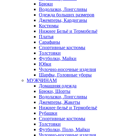
Брюки
Водолазки, Лонгсливы
Одежда больших размеров
Джемперы, Кардиганы
Костюмы
Нижнее Бельё и Термобельё
Платья
Сарафаны
Спортивные костюмы
Толстовки
Футболки, Майки
Юбки
Чулочно-носочные изделия
Шарфы, Головные уборы
МУЖЧИНАМ
Домашняя одежда
Брюки, Шорты
Водолазки, Лонгсливы
Джемперы, Жакеты
Нижнее бельё и Термобельё
Рубашки
Спортивные костюмы
Толстовки
Футболки, Поло, Майки
Чулочно-носочные изделия