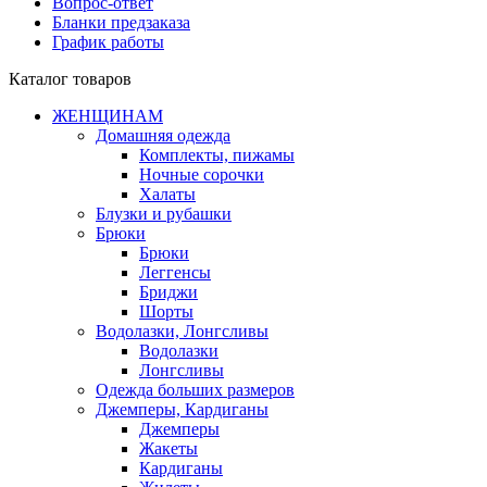
Вопрос-ответ
Бланки предзаказа
График работы
Каталог товаров
ЖЕНЩИНАМ
Домашняя одежда
Комплекты, пижамы
Ночные сорочки
Халаты
Блузки и рубашки
Брюки
Брюки
Леггенсы
Бриджи
Шорты
Водолазки, Лонгсливы
Водолазки
Лонгсливы
Одежда больших размеров
Джемперы, Кардиганы
Джемперы
Жакеты
Кардиганы