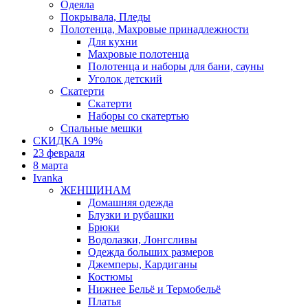
Одеяла
Покрывала, Пледы
Полотенца, Махровые принадлежности
Для кухни
Махровые полотенца
Полотенца и наборы для бани, сауны
Уголок детский
Скатерти
Скатерти
Наборы со скатертью
Спальные мешки
СКИДКА 19%
23 февраля
8 марта
Ivanka
ЖЕНЩИНАМ
Домашняя одежда
Блузки и рубашки
Брюки
Водолазки, Лонгсливы
Одежда больших размеров
Джемперы, Кардиганы
Костюмы
Нижнее Бельё и Термобельё
Платья