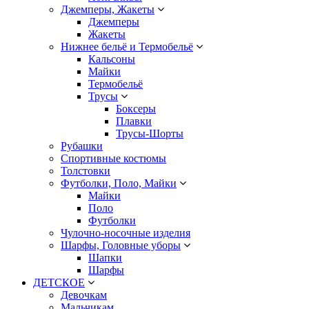
Джемперы, Жакеты
Джемперы
Жакеты
Нижнее бельё и Термобельё
Кальсоны
Майки
Термобельё
Трусы
Боксеры
Плавки
Трусы-Шорты
Рубашки
Спортивные костюмы
Толстовки
Футболки, Поло, Майки
Майки
Поло
Футболки
Чулочно-носочные изделия
Шарфы, Головные уборы
Шапки
Шарфы
ДЕТСКОЕ
Девочкам
Мальчикам