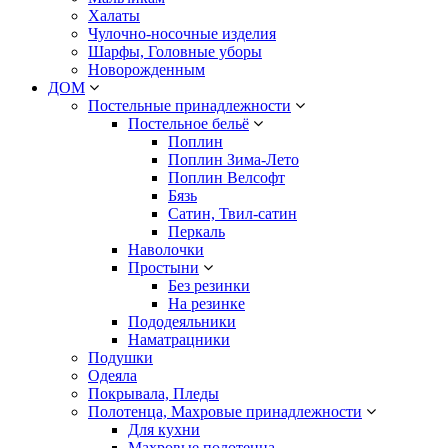
Халаты
Чулочно-носочные изделия
Шарфы, Головные уборы
Новорожденным
ДОМ
Постельные принадлежности
Постельное бельё
Поплин
Поплин Зима-Лето
Поплин Велсофт
Бязь
Сатин, Твил-сатин
Перкаль
Наволочки
Простыни
Без резинки
На резинке
Пододеяльники
Наматрацники
Подушки
Одеяла
Покрывала, Пледы
Полотенца, Махровые принадлежности
Для кухни
Махровые полотенца