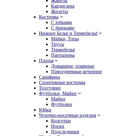
Жакеты
Кардиганы
Жилеты
Костюмы
С юбками
С брюками
Нижнее Бельё и Термобельё
Майки, Топы
Трусы
Термобельё
Панталоны
Платья
Домашние, пляжные
Повседневные,вечерние
Сарафаны
Спортивные костюмы
Толстовки
Футболки, Майки
Майки
Футболки
Юбки
Чулочно-носочные изделия
Колготки
Носки
Подследники