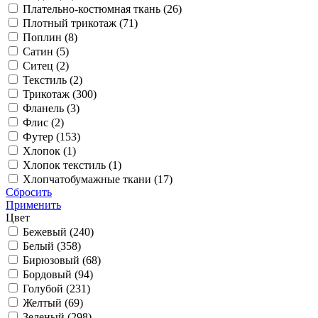
Плательно-костюмная ткань (
26
)
Плотный трикотаж (
71
)
Поплин (
8
)
Сатин (
5
)
Ситец (
2
)
Текстиль (
2
)
Трикотаж (
300
)
Фланель (
3
)
Флис (
2
)
Футер (
153
)
Хлопок (
1
)
Хлопок текстиль (
1
)
Хлопчатобумажные ткани (
17
)
Сбросить
Применить
Цвет
Бежевый (
240
)
Белый (
358
)
Бирюзовый (
68
)
Бордовый (
94
)
Голубой (
231
)
Желтый (
69
)
Зеленый (
298
)