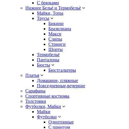
С брюками
Нижнее Бельё и Термобельё
Майки, Топы
Трусы
Бикини
Бразилиана
Макси
Слипы
Стринги
Шорты
Термобельё
Панталоны
Бюсты
Бюстгальтеры
Платья
Домашние, пляжные
Повседневные,вечерние
Сарафаны
Спортивные костюмы
Толстовки
Футболки, Майки
Майки
Футболки
Однотонные
С принтом