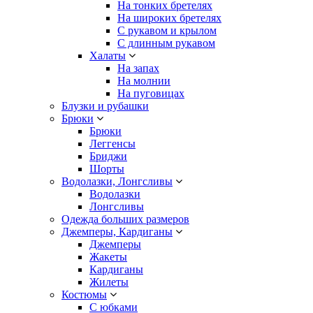
На тонких бретелях
На широких бретелях
С рукавом и крылом
С длинным рукавом
Халаты
На запах
На молнии
На пуговицах
Блузки и рубашки
Брюки
Брюки
Леггенсы
Бриджи
Шорты
Водолазки, Лонгсливы
Водолазки
Лонгсливы
Одежда больших размеров
Джемперы, Кардиганы
Джемперы
Жакеты
Кардиганы
Жилеты
Костюмы
С юбками