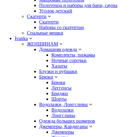
Полотенца и наборы для бани, сауны
Уголок детский
Скатерти
Скатерти
Наборы со скатертью
Спальные мешки
Ivanka
ЖЕНЩИНАМ
Домашняя одежда
Комплекты, пижамы
Ночные сорочки
Халаты
Блузки и рубашки
Брюки
Брюки
Леггенсы
Бриджи
Шорты
Водолазки, Лонгсливы
Водолазки
Лонгсливы
Одежда больших размеров
Джемперы, Кардиганы
Джемперы