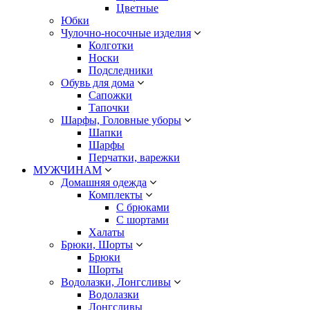
Цветные
Юбки
Чулочно-носочные изделия
Колготки
Носки
Подследники
Обувь для дома
Сапожки
Тапочки
Шарфы, Головные уборы
Шапки
Шарфы
Перчатки, варежки
МУЖЧИНАМ
Домашняя одежда
Комплекты
С брюками
С шортами
Халаты
Брюки, Шорты
Брюки
Шорты
Водолазки, Лонгсливы
Водолазки
Лонгсливы