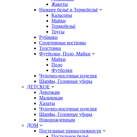
Жакеты
Нижнее бельё и Термобельё
Кальсоны
Майки
Термобельё
Трусы
Рубашки
Спортивные костюмы
Толстовки
Футболки, Поло, Майки
Майки
Поло
Футболки
Чулочно-носочные изделия
Шарфы, Головные уборы
ДЕТСКОЕ
Девочкам
Мальчикам
Халаты
Чулочно-носочные изделия
Шарфы, Головные уборы
Новорожденным
ДОМ
Постельные принадлежности
Постельное бельё