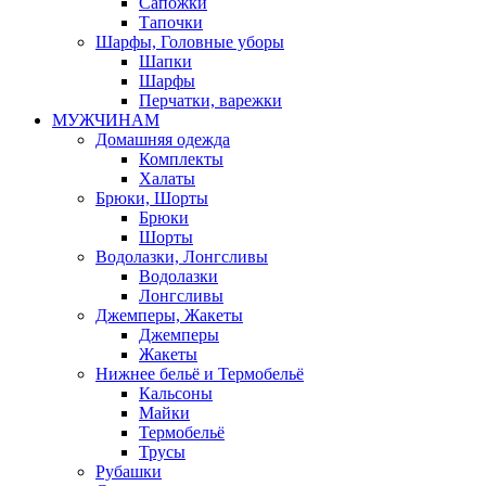
Сапожки
Тапочки
Шарфы, Головные уборы
Шапки
Шарфы
Перчатки, варежки
МУЖЧИНАМ
Домашняя одежда
Комплекты
Халаты
Брюки, Шорты
Брюки
Шорты
Водолазки, Лонгсливы
Водолазки
Лонгсливы
Джемперы, Жакеты
Джемперы
Жакеты
Нижнее бельё и Термобельё
Кальсоны
Майки
Термобельё
Трусы
Рубашки