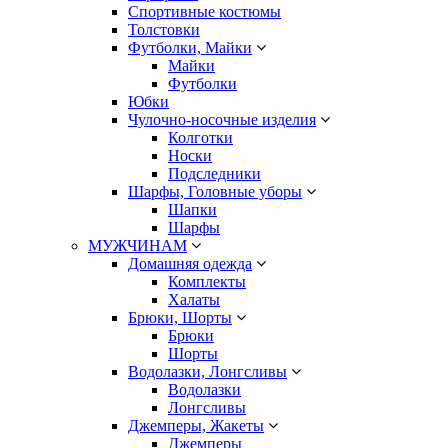
Спортивные костюмы
Толстовки
Футболки, Майки
Майки
Футболки
Юбки
Чулочно-носочные изделия
Колготки
Носки
Подследники
Шарфы, Головные уборы
Шапки
Шарфы
МУЖЧИНАМ
Домашняя одежда
Комплекты
Халаты
Брюки, Шорты
Брюки
Шорты
Водолазки, Лонгсливы
Водолазки
Лонгсливы
Джемперы, Жакеты
Джемперы