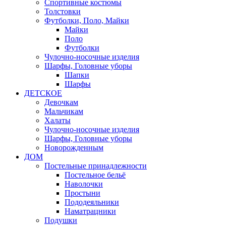
Спортивные костюмы
Толстовки
Футболки, Поло, Майки
Майки
Поло
Футболки
Чулочно-носочные изделия
Шарфы, Головные уборы
Шапки
Шарфы
ДЕТСКОЕ
Девочкам
Мальчикам
Халаты
Чулочно-носочные изделия
Шарфы, Головные уборы
Новорожденным
ДОМ
Постельные принадлежности
Постельное бельё
Наволочки
Простыни
Пододеяльники
Наматрацники
Подушки