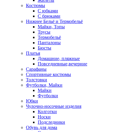
Жилеты
Костюмы
С юбками
С брюками
Нижнее Бельё и Термобельё
Майки, Топы
Трусы
Термобельё
Панталоны
Бюсты
Платья
Домашние, пляжные
Повседневные,вечерние
Сарафаны
Спортивные костюмы
Толстовки
Футболки, Майки
Майки
Футболки
Юбки
Чулочно-носочные изделия
Колготки
Носки
Подследники
Обувь для дома