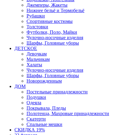
Джемперы, Жакеты
Нижнее бельё и Термобельё
Рубашки
Спортивные костюмы
Толстовки
Футболки, Поло, Майки
Чулочно-носочные изделия
Шарфы, Головные уборы
ДЕТСКОЕ
Девочкам
Мальчикам
Халаты
Чулочно-носочные изделия
Шарфы, Головные уборы
Новорожденным
ДОМ
Постельные принадлежности
Подушки
Одеяла
Покрывала, Пледы
Полотенца, Махровые принадлежности
Скатерти
Спальные мешки
СКИДКА 19%