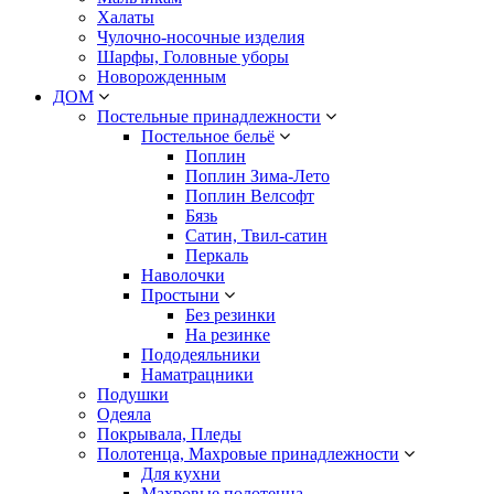
Халаты
Чулочно-носочные изделия
Шарфы, Головные уборы
Новорожденным
ДОМ
Постельные принадлежности
Постельное бельё
Поплин
Поплин Зима-Лето
Поплин Велсофт
Бязь
Сатин, Твил-сатин
Перкаль
Наволочки
Простыни
Без резинки
На резинке
Пододеяльники
Наматрацники
Подушки
Одеяла
Покрывала, Пледы
Полотенца, Махровые принадлежности
Для кухни
Махровые полотенца