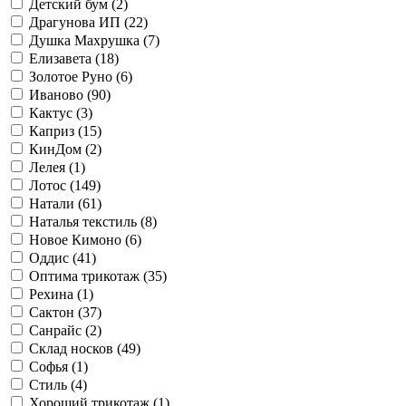
Детский бум (
2
)
Драгунова ИП (
22
)
Душка Махрушка (
7
)
Елизавета (
18
)
Золотое Руно (
6
)
Иваново (
90
)
Кактус (
3
)
Каприз (
15
)
КинДом (
2
)
Лелея (
1
)
Лотос (
149
)
Натали (
61
)
Наталья текстиль (
8
)
Новое Кимоно (
6
)
Оддис (
41
)
Оптима трикотаж (
35
)
Рехина (
1
)
Сактон (
37
)
Санрайс (
2
)
Склад носков (
49
)
Софья (
1
)
Стиль (
4
)
Хороший трикотаж (
1
)