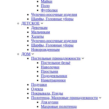
Майки
Поло
Футболки
Чулочно-носочные изделия
Шарфы, Головные уборы
ДЕТСКОЕ
Девочкам
Мальчикам
Халаты
Чулочно-носочные изделия
Шарфы, Головные уборы
Новорожденным
ДОМ
Постельные принадлежности
Постельное бельё
Наволочки
Простыни
Пододеяльники
Наматрацники
Подушки
Одеяла
Покрывала, Пледы
Полотенца, Махровые принадлежности
Для кухни
Махровые полотенца