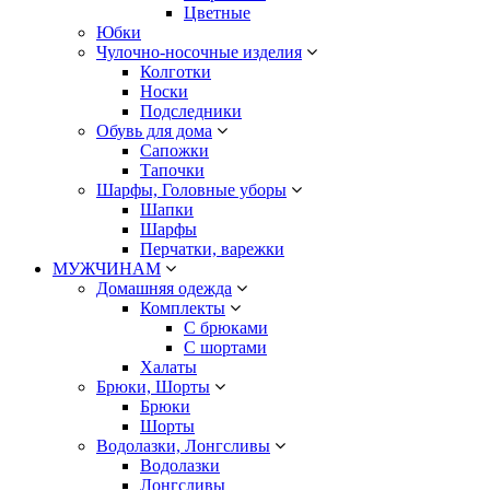
Цветные
Юбки
Чулочно-носочные изделия
Колготки
Носки
Подследники
Обувь для дома
Сапожки
Тапочки
Шарфы, Головные уборы
Шапки
Шарфы
Перчатки, варежки
МУЖЧИНАМ
Домашняя одежда
Комплекты
С брюками
С шортами
Халаты
Брюки, Шорты
Брюки
Шорты
Водолазки, Лонгсливы
Водолазки
Лонгсливы