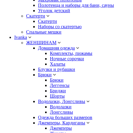
Полотенца и наборы для бани, сауны
Уголок детский
Скатерти
Скатерти
Наборы со скатертью
Спальные мешки
Ivanka
ЖЕНЩИНАМ
Домашняя одежда
Комплекты, пижамы
Ночные сорочки
Халаты
Блузки и рубашки
Брюки
Брюки
Леггенсы
Бриджи
Шорты
Водолазки, Лонгсливы
Водолазки
Лонгсливы
Одежда больших размеров
Джемперы, Кардиганы
Джемперы