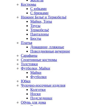
Жилеты
Костюмы
С юбками
С брюками
Нижнее Бельё и Термобельё
Майки, Топы
Трусы
Термобельё
Панталоны
Бюсты
Платья
Домашние, пляжные
Повседневные,вечерние
Сарафаны
Спортивные костюмы
Толстовки
Футболки, Майки
Майки
Футболки
Юбки
Чулочно-носочные изделия
Колготки
Носки
Подследники
Обувь для дома