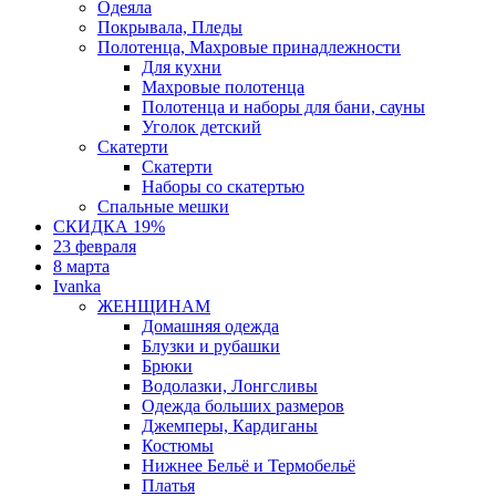
Одеяла
Покрывала, Пледы
Полотенца, Махровые принадлежности
Для кухни
Махровые полотенца
Полотенца и наборы для бани, сауны
Уголок детский
Скатерти
Скатерти
Наборы со скатертью
Спальные мешки
СКИДКА 19%
23 февраля
8 марта
Ivanka
ЖЕНЩИНАМ
Домашняя одежда
Блузки и рубашки
Брюки
Водолазки, Лонгсливы
Одежда больших размеров
Джемперы, Кардиганы
Костюмы
Нижнее Бельё и Термобельё
Платья