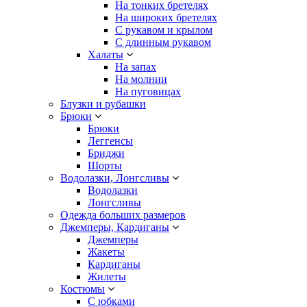
На тонких бретелях
На широких бретелях
С рукавом и крылом
С длинным рукавом
Халаты
На запах
На молнии
На пуговицах
Блузки и рубашки
Брюки
Брюки
Леггенсы
Бриджи
Шорты
Водолазки, Лонгсливы
Водолазки
Лонгсливы
Одежда больших размеров
Джемперы, Кардиганы
Джемперы
Жакеты
Кардиганы
Жилеты
Костюмы
С юбками