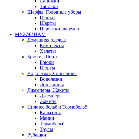
Сапожки
Тапочки
Шарфы, Головные уборы
Шапки
Шарфы
Перчатки, варежки
МУЖЧИНАМ
Домашняя одежда
Комплекты
Халаты
Брюки, Шорты
Брюки
Шорты
Водолазки, Лонгсливы
Водолазки
Лонгсливы
Джемперы, Жакеты
Джемперы
Жакеты
Нижнее бельё и Термобельё
Кальсоны
Майки
Термобельё
Трусы
Рубашки