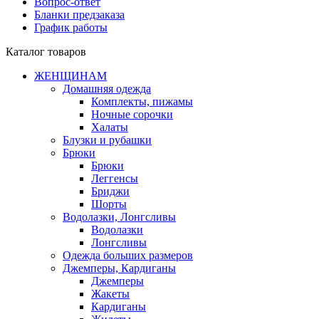
Вопрос-ответ
Бланки предзаказа
График работы
Каталог товаров
ЖЕНЩИНАМ
Домашняя одежда
Комплекты, пижамы
Ночные сорочки
Халаты
Блузки и рубашки
Брюки
Брюки
Леггенсы
Бриджи
Шорты
Водолазки, Лонгсливы
Водолазки
Лонгсливы
Одежда больших размеров
Джемперы, Кардиганы
Джемперы
Жакеты
Кардиганы