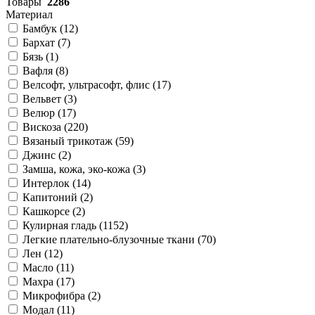
Товары
2286
Материал
Бамбук (
12
)
Бархат (
7
)
Бязь (
1
)
Вафля (
8
)
Велсофт, ультрасофт, флис (
17
)
Вельвет (
3
)
Велюр (
17
)
Вискоза (
220
)
Вязаный трикотаж (
59
)
Джинс (
2
)
Замша, кожа, эко-кожа (
3
)
Интерлок (
14
)
Капитоний (
2
)
Кашкорсе (
2
)
Кулирная гладь (
1152
)
Легкие плательно-блузочные ткани (
70
)
Лен (
12
)
Масло (
11
)
Махра (
17
)
Микрофибра (
2
)
Модал (
11
)