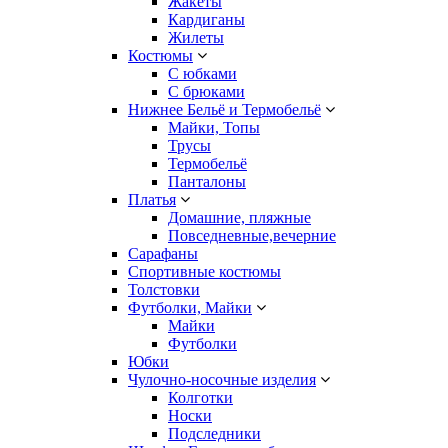
Жакеты
Кардиганы
Жилеты
Костюмы
С юбками
С брюками
Нижнее Бельё и Термобельё
Майки, Топы
Трусы
Термобельё
Панталоны
Платья
Домашние, пляжные
Повседневные,вечерние
Сарафаны
Спортивные костюмы
Толстовки
Футболки, Майки
Майки
Футболки
Юбки
Чулочно-носочные изделия
Колготки
Носки
Подследники