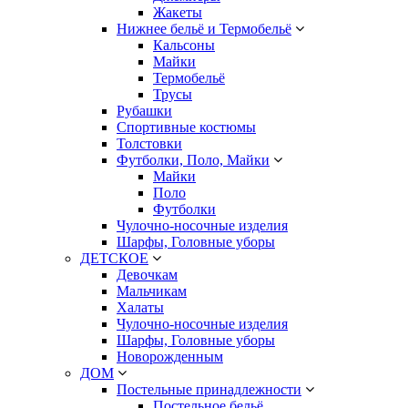
Жакеты
Нижнее бельё и Термобельё
Кальсоны
Майки
Термобельё
Трусы
Рубашки
Спортивные костюмы
Толстовки
Футболки, Поло, Майки
Майки
Поло
Футболки
Чулочно-носочные изделия
Шарфы, Головные уборы
ДЕТСКОЕ
Девочкам
Мальчикам
Халаты
Чулочно-носочные изделия
Шарфы, Головные уборы
Новорожденным
ДОМ
Постельные принадлежности
Постельное бельё