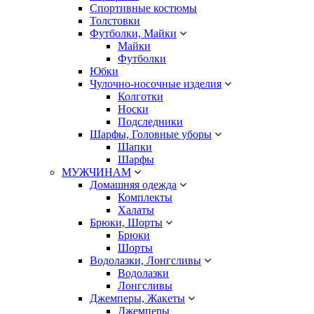
Спортивные костюмы
Толстовки
Футболки, Майки
Майки
Футболки
Юбки
Чулочно-носочные изделия
Колготки
Носки
Подследники
Шарфы, Головные уборы
Шапки
Шарфы
МУЖЧИНАМ
Домашняя одежда
Комплекты
Халаты
Брюки, Шорты
Брюки
Шорты
Водолазки, Лонгсливы
Водолазки
Лонгсливы
Джемперы, Жакеты
Джемперы