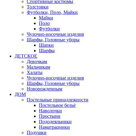
Спортивные костюмы
Толстовки
Футболки, Поло, Майки
Майки
Поло
Футболки
Чулочно-носочные изделия
Шарфы, Головные уборы
Шапки
Шарфы
ДЕТСКОЕ
Девочкам
Мальчикам
Халаты
Чулочно-носочные изделия
Шарфы, Головные уборы
Новорожденным
ДОМ
Постельные принадлежности
Постельное бельё
Наволочки
Простыни
Пододеяльники
Наматрацники
Подушки