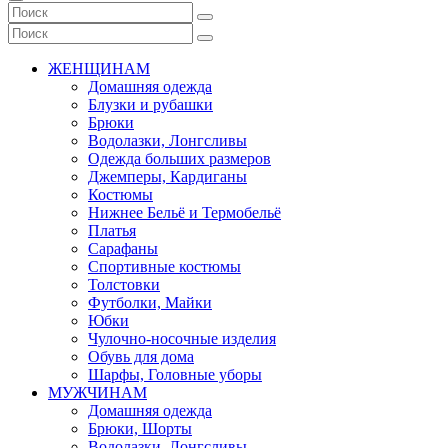
ЖЕНЩИНАМ
Домашняя одежда
Блузки и рубашки
Брюки
Водолазки, Лонгсливы
Одежда больших размеров
Джемперы, Кардиганы
Костюмы
Нижнее Бельё и Термобельё
Платья
Сарафаны
Спортивные костюмы
Толстовки
Футболки, Майки
Юбки
Чулочно-носочные изделия
Обувь для дома
Шарфы, Головные уборы
МУЖЧИНАМ
Домашняя одежда
Брюки, Шорты
Водолазки, Лонгсливы