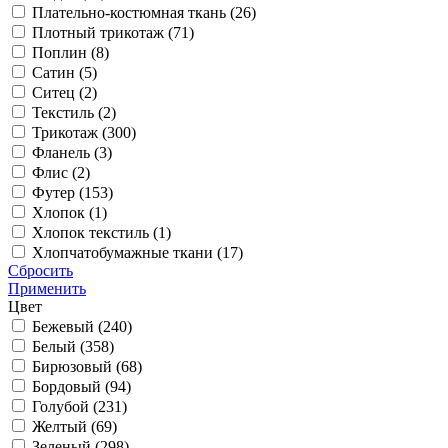
Плательно-костюмная ткань (
26
)
Плотный трикотаж (
71
)
Поплин (
8
)
Сатин (
5
)
Ситец (
2
)
Текстиль (
2
)
Трикотаж (
300
)
Фланель (
3
)
Флис (
2
)
Футер (
153
)
Хлопок (
1
)
Хлопок текстиль (
1
)
Хлопчатобумажные ткани (
17
)
Сбросить
Применить
Цвет
Бежевый (
240
)
Белый (
358
)
Бирюзовый (
68
)
Бордовый (
94
)
Голубой (
231
)
Желтый (
69
)
Зеленый (
298
)