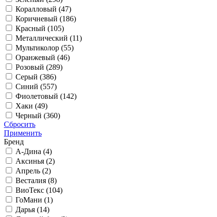
Коралловый (
47
)
Коричневый (
186
)
Красный (
105
)
Металлический (
11
)
Мультиколор (
55
)
Оранжевый (
46
)
Розовый (
289
)
Серый (
386
)
Синий (
557
)
Фиолетовый (
142
)
Хаки (
49
)
Черный (
360
)
Сбросить
Применить
Бренд
А-Дина (
4
)
Аксинья (
2
)
Апрель (
2
)
Весталия (
8
)
ВиоТекс (
104
)
ГоМани (
1
)
Дарья (
14
)