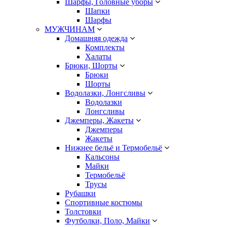
Шарфы, Головные уборы
Шапки
Шарфы
МУЖЧИНАМ
Домашняя одежда
Комплекты
Халаты
Брюки, Шорты
Брюки
Шорты
Водолазки, Лонгсливы
Водолазки
Лонгсливы
Джемперы, Жакеты
Джемперы
Жакеты
Нижнее бельё и Термобельё
Кальсоны
Майки
Термобельё
Трусы
Рубашки
Спортивные костюмы
Толстовки
Футболки, Поло, Майки