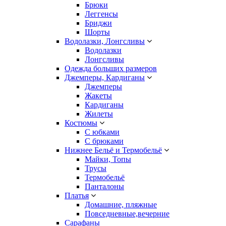
Брюки
Леггенсы
Бриджи
Шорты
Водолазки, Лонгсливы
Водолазки
Лонгсливы
Одежда больших размеров
Джемперы, Кардиганы
Джемперы
Жакеты
Кардиганы
Жилеты
Костюмы
С юбками
С брюками
Нижнее Бельё и Термобельё
Майки, Топы
Трусы
Термобельё
Панталоны
Платья
Домашние, пляжные
Повседневные,вечерние
Сарафаны