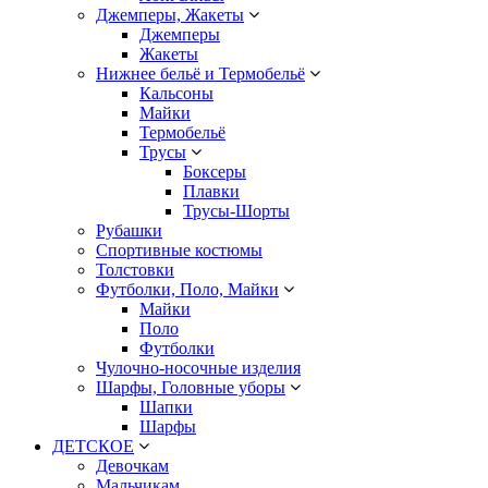
Джемперы, Жакеты
Джемперы
Жакеты
Нижнее бельё и Термобельё
Кальсоны
Майки
Термобельё
Трусы
Боксеры
Плавки
Трусы-Шорты
Рубашки
Спортивные костюмы
Толстовки
Футболки, Поло, Майки
Майки
Поло
Футболки
Чулочно-носочные изделия
Шарфы, Головные уборы
Шапки
Шарфы
ДЕТСКОЕ
Девочкам
Мальчикам