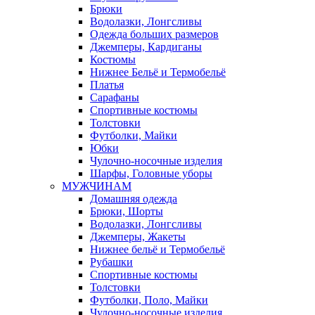
Брюки
Водолазки, Лонгсливы
Одежда больших размеров
Джемперы, Кардиганы
Костюмы
Нижнее Бельё и Термобельё
Платья
Сарафаны
Спортивные костюмы
Толстовки
Футболки, Майки
Юбки
Чулочно-носочные изделия
Шарфы, Головные уборы
МУЖЧИНАМ
Домашняя одежда
Брюки, Шорты
Водолазки, Лонгсливы
Джемперы, Жакеты
Нижнее бельё и Термобельё
Рубашки
Спортивные костюмы
Толстовки
Футболки, Поло, Майки
Чулочно-носочные изделия