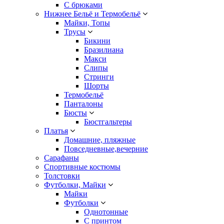
С брюками
Нижнее Бельё и Термобельё
Майки, Топы
Трусы
Бикини
Бразилиана
Макси
Слипы
Стринги
Шорты
Термобельё
Панталоны
Бюсты
Бюстгальтеры
Платья
Домашние, пляжные
Повседневные,вечерние
Сарафаны
Спортивные костюмы
Толстовки
Футболки, Майки
Майки
Футболки
Однотонные
С принтом