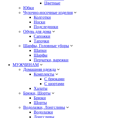
Цветные
Юбки
Чулочно-носочные изделия
Колготки
Носки
Подследники
Обувь для дома
Сапожки
Тапочки
Шарфы, Головные уборы
Шапки
Шарфы
Перчатки, варежки
МУЖЧИНАМ
Домашняя одежда
Комплекты
С брюками
С шортами
Халаты
Брюки, Шорты
Брюки
Шорты
Водолазки, Лонгсливы
Водолазки
Лонгсливы