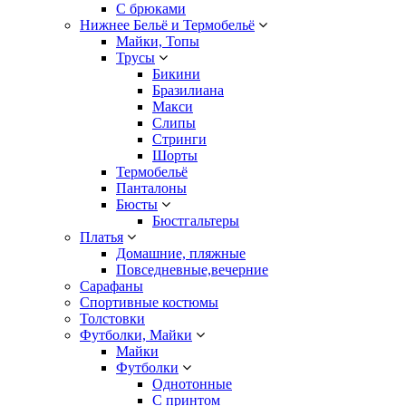
С брюками
Нижнее Бельё и Термобельё
Майки, Топы
Трусы
Бикини
Бразилиана
Макси
Слипы
Стринги
Шорты
Термобельё
Панталоны
Бюсты
Бюстгальтеры
Платья
Домашние, пляжные
Повседневные,вечерние
Сарафаны
Спортивные костюмы
Толстовки
Футболки, Майки
Майки
Футболки
Однотонные
С принтом