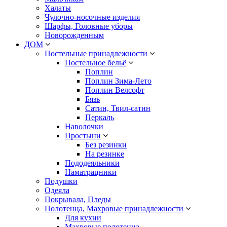
Халаты
Чулочно-носочные изделия
Шарфы, Головные уборы
Новорожденным
ДОМ
Постельные принадлежности
Постельное бельё
Поплин
Поплин Зима-Лето
Поплин Велсофт
Бязь
Сатин, Твил-сатин
Перкаль
Наволочки
Простыни
Без резинки
На резинке
Пододеяльники
Наматрацники
Подушки
Одеяла
Покрывала, Пледы
Полотенца, Махровые принадлежности
Для кухни
Махровые полотенца