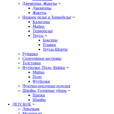
Джемперы, Жакеты
Джемперы
Жакеты
Нижнее бельё и Термобельё
Кальсоны
Майки
Термобельё
Трусы
Боксеры
Плавки
Трусы-Шорты
Рубашки
Спортивные костюмы
Толстовки
Футболки, Поло, Майки
Майки
Поло
Футболки
Чулочно-носочные изделия
Шарфы, Головные уборы
Шапки
Шарфы
ДЕТСКОЕ
Девочкам
Мальчикам