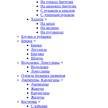
На тонких бретелях
На широких бретелях
С рукавом и крылом
С длинным рукавом
Халаты
На запах
На молнии
На пуговицах
Блузки и рубашки
Брюки
Брюки
Леггенсы
Бриджи
Шорты
Водолазки, Лонгсливы
Водолазки
Лонгсливы
Одежда больших размеров
Джемперы, Кардиганы
Джемперы
Жакеты
Кардиганы
Жилеты
Костюмы
С юбками