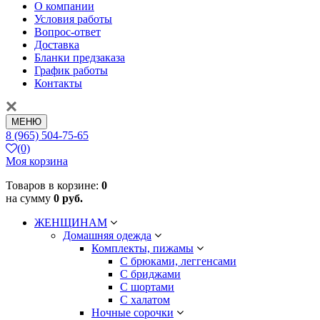
О компании
Условия работы
Вопрос-ответ
Доставка
Бланки предзаказа
График работы
Контакты
МЕНЮ
8 (965) 504-75-65
(0)
Моя корзина
Товаров в корзине:
0
на сумму
0 руб.
ЖЕНЩИНАМ
Домашняя одежда
Комплекты, пижамы
С брюками, леггенсами
С бриджами
С шортами
С халатом
Ночные сорочки