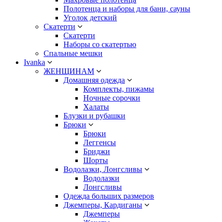
Полотенца и наборы для бани, сауны
Уголок детский
Скатерти
Скатерти
Наборы со скатертью
Спальные мешки
Ivanka
ЖЕНЩИНАМ
Домашняя одежда
Комплекты, пижамы
Ночные сорочки
Халаты
Блузки и рубашки
Брюки
Брюки
Леггенсы
Бриджи
Шорты
Водолазки, Лонгсливы
Водолазки
Лонгсливы
Одежда больших размеров
Джемперы, Кардиганы
Джемперы