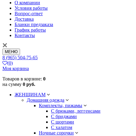
О компании
Условия работы
Вопрос-ответ
Доставка
Бланки предзаказа
График работы
Контакты
МЕНЮ
8 (965) 504-75-65
(0)
Моя корзина
Товаров в корзине:
0
на сумму
0 руб.
ЖЕНЩИНАМ
Домашняя одежда
Комплекты, пижамы
С брюками, леггенсами
С бриджами
С шортами
С халатом
Ночные сорочки