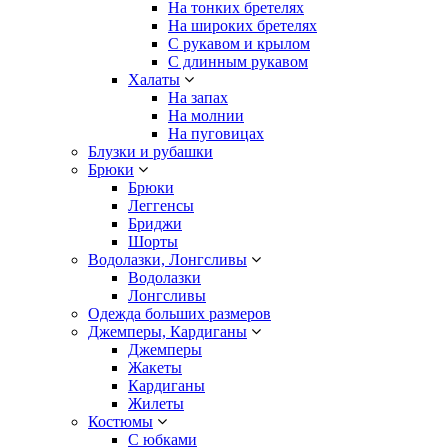
На тонких бретелях
На широких бретелях
С рукавом и крылом
С длинным рукавом
Халаты
На запах
На молнии
На пуговицах
Блузки и рубашки
Брюки
Брюки
Леггенсы
Бриджи
Шорты
Водолазки, Лонгсливы
Водолазки
Лонгсливы
Одежда больших размеров
Джемперы, Кардиганы
Джемперы
Жакеты
Кардиганы
Жилеты
Костюмы
С юбками