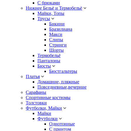
С брюками
Нижнее Бельё и Термобельё
Майки, Топы
Трусы
Бикини
Бразилиана
Макси
Слипы
Стринги
Шорты
Термобельё
Панталоны
Бюсты
Бюстгальтеры
Платья
Домашние, пляжные
Повседневные,вечерние
Сарафаны
Спортивные костюмы
Толстовки
Футболки, Майки
Майки
Футболки
Однотонные
С принтом