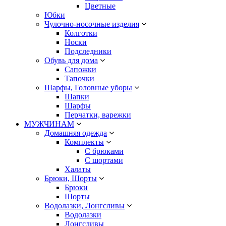
Цветные
Юбки
Чулочно-носочные изделия
Колготки
Носки
Подследники
Обувь для дома
Сапожки
Тапочки
Шарфы, Головные уборы
Шапки
Шарфы
Перчатки, варежки
МУЖЧИНАМ
Домашняя одежда
Комплекты
С брюками
С шортами
Халаты
Брюки, Шорты
Брюки
Шорты
Водолазки, Лонгсливы
Водолазки
Лонгсливы