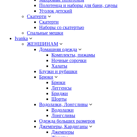
Полотенца и наборы для бани, сауны
Уголок детский
Скатерти
Скатерти
Наборы со скатертью
Спальные мешки
Ivanka
ЖЕНЩИНАМ
Домашняя одежда
Комплекты, пижамы
Ночные сорочки
Халаты
Блузки и рубашки
Брюки
Брюки
Леггенсы
Бриджи
Шорты
Водолазки, Лонгсливы
Водолазки
Лонгсливы
Одежда больших размеров
Джемперы, Кардиганы
Джемперы