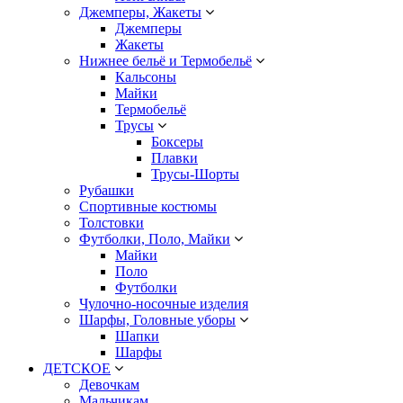
Джемперы, Жакеты
Джемперы
Жакеты
Нижнее бельё и Термобельё
Кальсоны
Майки
Термобельё
Трусы
Боксеры
Плавки
Трусы-Шорты
Рубашки
Спортивные костюмы
Толстовки
Футболки, Поло, Майки
Майки
Поло
Футболки
Чулочно-носочные изделия
Шарфы, Головные уборы
Шапки
Шарфы
ДЕТСКОЕ
Девочкам
Мальчикам