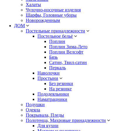
Халаты
Чулочно-носочные изделия
Шарфы, Головные уборы
Новорожденным
ДОМ
Постельные принадлежности
Постельное бельё
Поплин
Поплин Зима-Лето
Поплин Велсофт
Бязь
Сатин, Твил-сатин
Перкаль
Наволочки
Простыни
Без резинки
На резинке
Пододеяльники
Наматрацники
Подушки
Одеяла
Покрывала, Пледы
Полотенца, Махровые принадлежности
Для кухни
Махровые полотенца