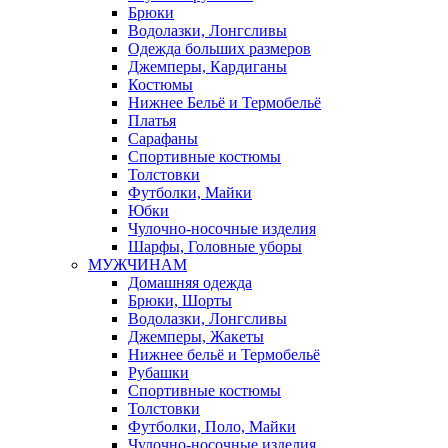
Брюки
Водолазки, Лонгсливы
Одежда больших размеров
Джемперы, Кардиганы
Костюмы
Нижнее Бельё и Термобельё
Платья
Сарафаны
Спортивные костюмы
Толстовки
Футболки, Майки
Юбки
Чулочно-носочные изделия
Шарфы, Головные уборы
МУЖЧИНАМ
Домашняя одежда
Брюки, Шорты
Водолазки, Лонгсливы
Джемперы, Жакеты
Нижнее бельё и Термобельё
Рубашки
Спортивные костюмы
Толстовки
Футболки, Поло, Майки
Чулочно-носочные изделия