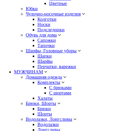
Цветные
Юбки
Чулочно-носочные изделия
Колготки
Носки
Подследники
Обувь для дома
Сапожки
Тапочки
Шарфы, Головные уборы
Шапки
Шарфы
Перчатки, варежки
МУЖЧИНАМ
Домашняя одежда
Комплекты
С брюками
С шортами
Халаты
Брюки, Шорты
Брюки
Шорты
Водолазки, Лонгсливы
Водолазки
Лонгсливы