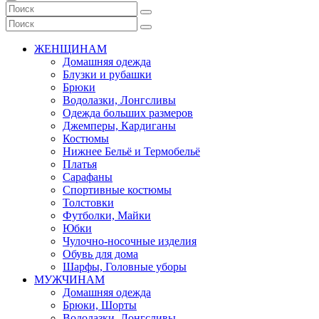
ЖЕНЩИНАМ
Домашняя одежда
Блузки и рубашки
Брюки
Водолазки, Лонгсливы
Одежда больших размеров
Джемперы, Кардиганы
Костюмы
Нижнее Бельё и Термобельё
Платья
Сарафаны
Спортивные костюмы
Толстовки
Футболки, Майки
Юбки
Чулочно-носочные изделия
Обувь для дома
Шарфы, Головные уборы
МУЖЧИНАМ
Домашняя одежда
Брюки, Шорты
Водолазки, Лонгсливы