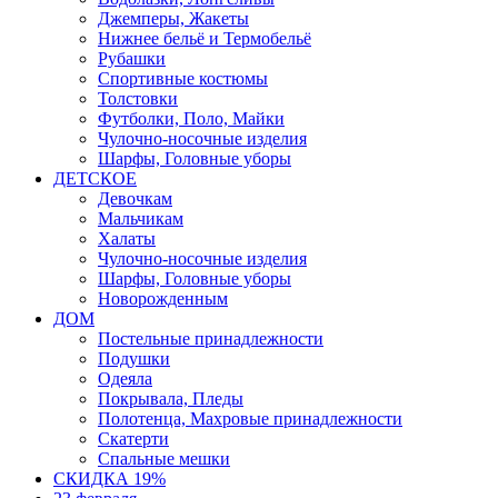
Джемперы, Жакеты
Нижнее бельё и Термобельё
Рубашки
Спортивные костюмы
Толстовки
Футболки, Поло, Майки
Чулочно-носочные изделия
Шарфы, Головные уборы
ДЕТСКОЕ
Девочкам
Мальчикам
Халаты
Чулочно-носочные изделия
Шарфы, Головные уборы
Новорожденным
ДОМ
Постельные принадлежности
Подушки
Одеяла
Покрывала, Пледы
Полотенца, Махровые принадлежности
Скатерти
Спальные мешки
СКИДКА 19%