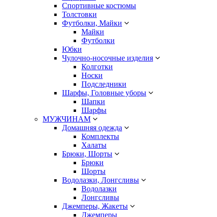
Спортивные костюмы
Толстовки
Футболки, Майки
Майки
Футболки
Юбки
Чулочно-носочные изделия
Колготки
Носки
Подследники
Шарфы, Головные уборы
Шапки
Шарфы
МУЖЧИНАМ
Домашняя одежда
Комплекты
Халаты
Брюки, Шорты
Брюки
Шорты
Водолазки, Лонгсливы
Водолазки
Лонгсливы
Джемперы, Жакеты
Джемперы