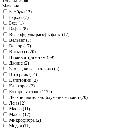
Товары
2286
Материал
Бамбук (
12
)
Бархат (
7
)
Бязь (
1
)
Вафля (
8
)
Велсофт, ультрасофт, флис (
17
)
Вельвет (
3
)
Велюр (
17
)
Вискоза (
220
)
Вязаный трикотаж (
59
)
Джинс (
2
)
Замша, кожа, эко-кожа (
3
)
Интерлок (
14
)
Капитоний (
2
)
Кашкорсе (
2
)
Кулирная гладь (
1152
)
Легкие плательно-блузочные ткани (
70
)
Лен (
12
)
Масло (
11
)
Махра (
17
)
Микрофибра (
2
)
Модал (
11
)