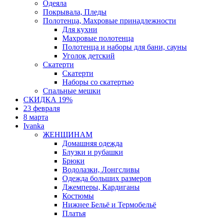
Одеяла
Покрывала, Пледы
Полотенца, Махровые принадлежности
Для кухни
Махровые полотенца
Полотенца и наборы для бани, сауны
Уголок детский
Скатерти
Скатерти
Наборы со скатертью
Спальные мешки
СКИДКА 19%
23 февраля
8 марта
Ivanka
ЖЕНЩИНАМ
Домашняя одежда
Блузки и рубашки
Брюки
Водолазки, Лонгсливы
Одежда больших размеров
Джемперы, Кардиганы
Костюмы
Нижнее Бельё и Термобельё
Платья