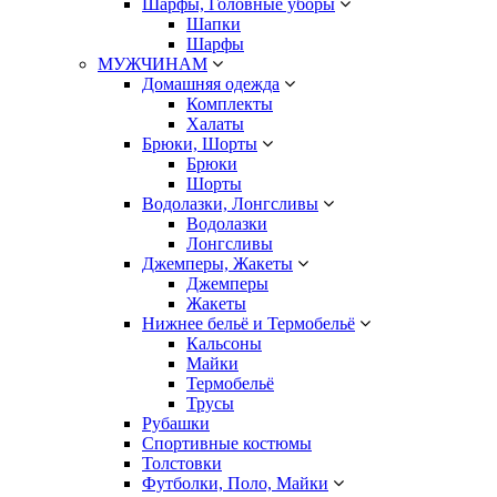
Шарфы, Головные уборы
Шапки
Шарфы
МУЖЧИНАМ
Домашняя одежда
Комплекты
Халаты
Брюки, Шорты
Брюки
Шорты
Водолазки, Лонгсливы
Водолазки
Лонгсливы
Джемперы, Жакеты
Джемперы
Жакеты
Нижнее бельё и Термобельё
Кальсоны
Майки
Термобельё
Трусы
Рубашки
Спортивные костюмы
Толстовки
Футболки, Поло, Майки