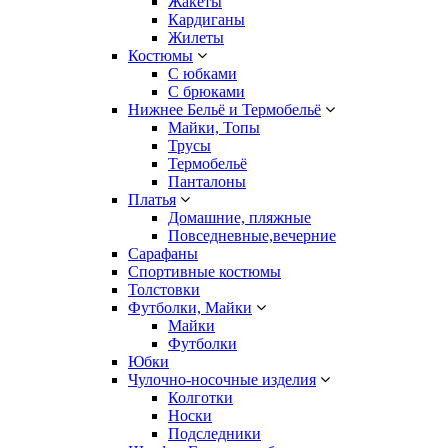
Жакеты
Кардиганы
Жилеты
Костюмы
С юбками
С брюками
Нижнее Бельё и Термобельё
Майки, Топы
Трусы
Термобельё
Панталоны
Платья
Домашние, пляжные
Повседневные,вечерние
Сарафаны
Спортивные костюмы
Толстовки
Футболки, Майки
Майки
Футболки
Юбки
Чулочно-носочные изделия
Колготки
Носки
Подследники