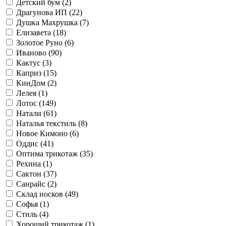
Детский бум (
2
)
Драгунова ИП (
22
)
Душка Махрушка (
7
)
Елизавета (
18
)
Золотое Руно (
6
)
Иваново (
90
)
Кактус (
3
)
Каприз (
15
)
КинДом (
2
)
Лелея (
1
)
Лотос (
149
)
Натали (
61
)
Наталья текстиль (
8
)
Новое Кимоно (
6
)
Оддис (
41
)
Оптима трикотаж (
35
)
Рехина (
1
)
Сактон (
37
)
Санрайс (
2
)
Склад носков (
49
)
Софья (
1
)
Стиль (
4
)
Хороший трикотаж (
1
)