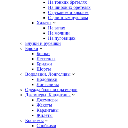
На тонких бретелях
На широких бретелях
С рукавом и крылом
С длинным рукавом
Халаты
На запах
На молнии
На пуговицах
Блузки и рубашки
Брюки
Брюки
Леггенсы
Бриджи
Шорты
Водолазки, Лонгсливы
Водолазки
Лонгсливы
Одежда больших размеров
Джемперы, Кардиганы
Джемперы
Жакеты
Кардиганы
Жилеты
Костюмы
С юбками