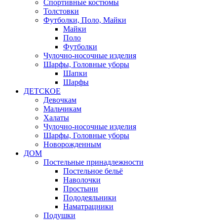
Спортивные костюмы
Толстовки
Футболки, Поло, Майки
Майки
Поло
Футболки
Чулочно-носочные изделия
Шарфы, Головные уборы
Шапки
Шарфы
ДЕТСКОЕ
Девочкам
Мальчикам
Халаты
Чулочно-носочные изделия
Шарфы, Головные уборы
Новорожденным
ДОМ
Постельные принадлежности
Постельное бельё
Наволочки
Простыни
Пододеяльники
Наматрацники
Подушки