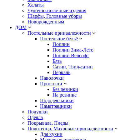
Халаты
Чулочно-носочные изделия
Шарфы, Головные уборы
Новорожденным
ДОМ
Постельные принадлежности
Постельное бельё
Поплин
Поплин Зима-Лето
Поплин Велсофт
Бязь
Сатин, Твил-сатин
Перкаль
Наволочки
Простыни
Без резинки
На резинке
Пододеяльники
Наматрацники
Подушки
Одеяла
Покрывала, Пледы
Полотенца, Махровые принадлежности
Для кухни
Махровые полотенца