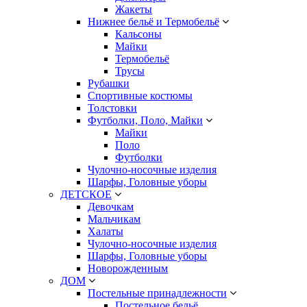
Жакеты
Нижнее бельё и Термобельё
Кальсоны
Майки
Термобельё
Трусы
Рубашки
Спортивные костюмы
Толстовки
Футболки, Поло, Майки
Майки
Поло
Футболки
Чулочно-носочные изделия
Шарфы, Головные уборы
ДЕТСКОЕ
Девочкам
Мальчикам
Халаты
Чулочно-носочные изделия
Шарфы, Головные уборы
Новорожденным
ДОМ
Постельные принадлежности
Постельное бельё