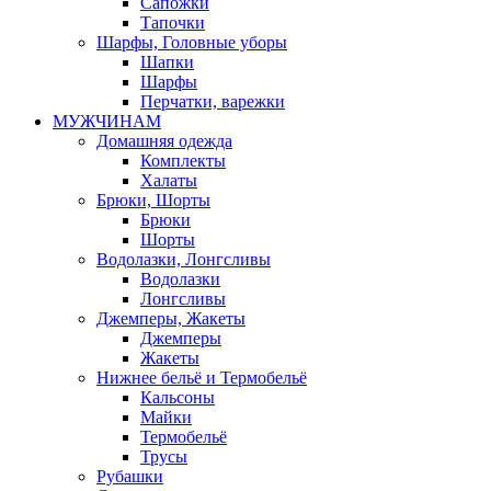
Сапожки
Тапочки
Шарфы, Головные уборы
Шапки
Шарфы
Перчатки, варежки
МУЖЧИНАМ
Домашняя одежда
Комплекты
Халаты
Брюки, Шорты
Брюки
Шорты
Водолазки, Лонгсливы
Водолазки
Лонгсливы
Джемперы, Жакеты
Джемперы
Жакеты
Нижнее бельё и Термобельё
Кальсоны
Майки
Термобельё
Трусы
Рубашки