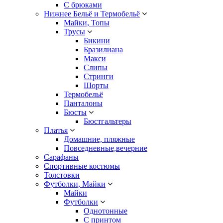
С брюками
Нижнее Бельё и Термобельё
Майки, Топы
Трусы
Бикини
Бразилиана
Макси
Слипы
Стринги
Шорты
Термобельё
Панталоны
Бюсты
Бюстгальтеры
Платья
Домашние, пляжные
Повседневные,вечерние
Сарафаны
Спортивные костюмы
Толстовки
Футболки, Майки
Майки
Футболки
Однотонные
С принтом