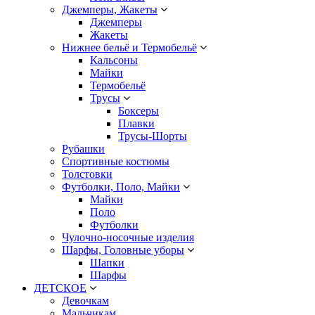
Джемперы, Жакеты
Джемперы
Жакеты
Нижнее бельё и Термобельё
Кальсоны
Майки
Термобельё
Трусы
Боксеры
Плавки
Трусы-Шорты
Рубашки
Спортивные костюмы
Толстовки
Футболки, Поло, Майки
Майки
Поло
Футболки
Чулочно-носочные изделия
Шарфы, Головные уборы
Шапки
Шарфы
ДЕТСКОЕ
Девочкам
Мальчикам