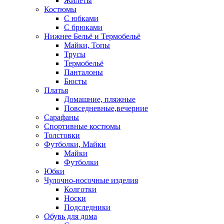
Жилеты
Костюмы
С юбками
С брюками
Нижнее Бельё и Термобельё
Майки, Топы
Трусы
Термобельё
Панталоны
Бюсты
Платья
Домашние, пляжные
Повседневные,вечерние
Сарафаны
Спортивные костюмы
Толстовки
Футболки, Майки
Майки
Футболки
Юбки
Чулочно-носочные изделия
Колготки
Носки
Подследники
Обувь для дома