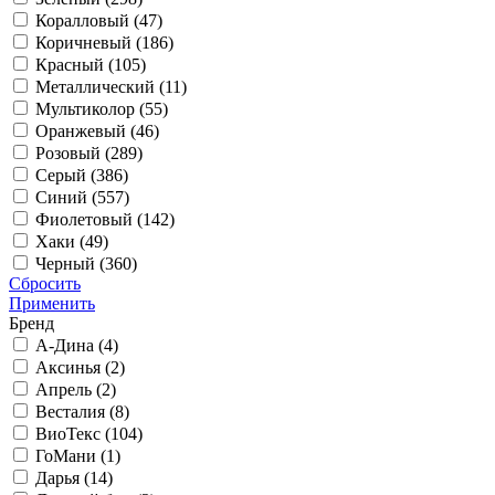
Коралловый (
47
)
Коричневый (
186
)
Красный (
105
)
Металлический (
11
)
Мультиколор (
55
)
Оранжевый (
46
)
Розовый (
289
)
Серый (
386
)
Синий (
557
)
Фиолетовый (
142
)
Хаки (
49
)
Черный (
360
)
Сбросить
Применить
Бренд
А-Дина (
4
)
Аксинья (
2
)
Апрель (
2
)
Весталия (
8
)
ВиоТекс (
104
)
ГоМани (
1
)
Дарья (
14
)