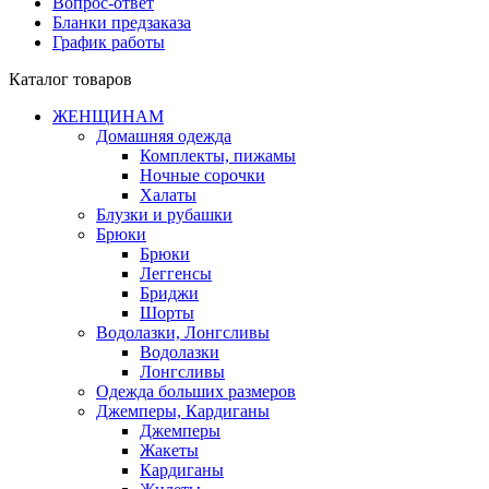
Вопрос-ответ
Бланки предзаказа
График работы
Каталог товаров
ЖЕНЩИНАМ
Домашняя одежда
Комплекты, пижамы
Ночные сорочки
Халаты
Блузки и рубашки
Брюки
Брюки
Леггенсы
Бриджи
Шорты
Водолазки, Лонгсливы
Водолазки
Лонгсливы
Одежда больших размеров
Джемперы, Кардиганы
Джемперы
Жакеты
Кардиганы