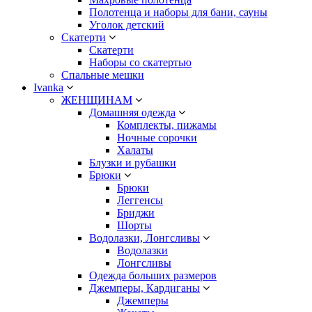
Полотенца и наборы для бани, сауны
Уголок детский
Скатерти
Скатерти
Наборы со скатертью
Спальные мешки
Ivanka
ЖЕНЩИНАМ
Домашняя одежда
Комплекты, пижамы
Ночные сорочки
Халаты
Блузки и рубашки
Брюки
Брюки
Леггенсы
Бриджи
Шорты
Водолазки, Лонгсливы
Водолазки
Лонгсливы
Одежда больших размеров
Джемперы, Кардиганы
Джемперы