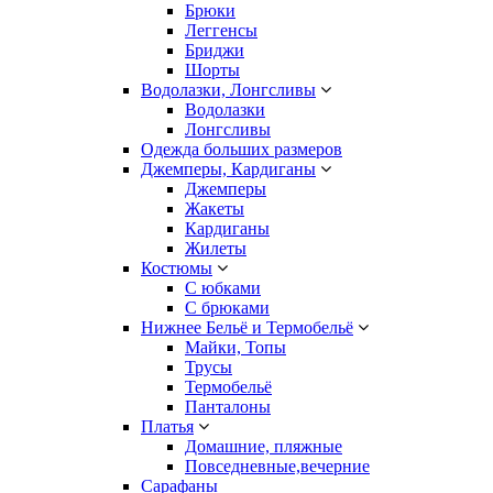
Брюки
Леггенсы
Бриджи
Шорты
Водолазки, Лонгсливы
Водолазки
Лонгсливы
Одежда больших размеров
Джемперы, Кардиганы
Джемперы
Жакеты
Кардиганы
Жилеты
Костюмы
С юбками
С брюками
Нижнее Бельё и Термобельё
Майки, Топы
Трусы
Термобельё
Панталоны
Платья
Домашние, пляжные
Повседневные,вечерние
Сарафаны