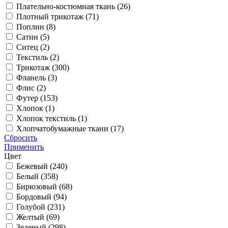
Плательно-костюмная ткань (
26
)
Плотный трикотаж (
71
)
Поплин (
8
)
Сатин (
5
)
Ситец (
2
)
Текстиль (
2
)
Трикотаж (
300
)
Фланель (
3
)
Флис (
2
)
Футер (
153
)
Хлопок (
1
)
Хлопок текстиль (
1
)
Хлопчатобумажные ткани (
17
)
Сбросить
Применить
Цвет
Бежевый (
240
)
Белый (
358
)
Бирюзовый (
68
)
Бордовый (
94
)
Голубой (
231
)
Желтый (
69
)
Зеленый (
298
)