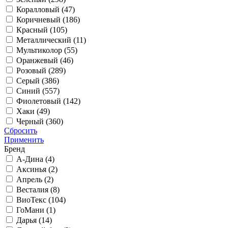
Коралловый (
47
)
Коричневый (
186
)
Красный (
105
)
Металлический (
11
)
Мультиколор (
55
)
Оранжевый (
46
)
Розовый (
289
)
Серый (
386
)
Синий (
557
)
Фиолетовый (
142
)
Хаки (
49
)
Черный (
360
)
Сбросить
Применить
Бренд
А-Дина (
4
)
Аксинья (
2
)
Апрель (
2
)
Весталия (
8
)
ВиоТекс (
104
)
ГоМани (
1
)
Дарья (
14
)