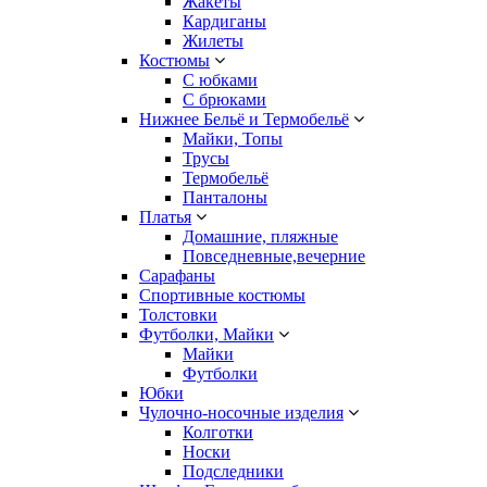
Жакеты
Кардиганы
Жилеты
Костюмы
С юбками
С брюками
Нижнее Бельё и Термобельё
Майки, Топы
Трусы
Термобельё
Панталоны
Платья
Домашние, пляжные
Повседневные,вечерние
Сарафаны
Спортивные костюмы
Толстовки
Футболки, Майки
Майки
Футболки
Юбки
Чулочно-носочные изделия
Колготки
Носки
Подследники