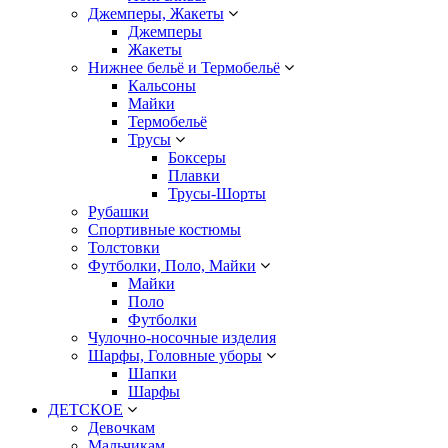
Джемперы, Жакеты
Джемперы
Жакеты
Нижнее бельё и Термобельё
Кальсоны
Майки
Термобельё
Трусы
Боксеры
Плавки
Трусы-Шорты
Рубашки
Спортивные костюмы
Толстовки
Футболки, Поло, Майки
Майки
Поло
Футболки
Чулочно-носочные изделия
Шарфы, Головные уборы
Шапки
Шарфы
ДЕТСКОЕ
Девочкам
Мальчикам