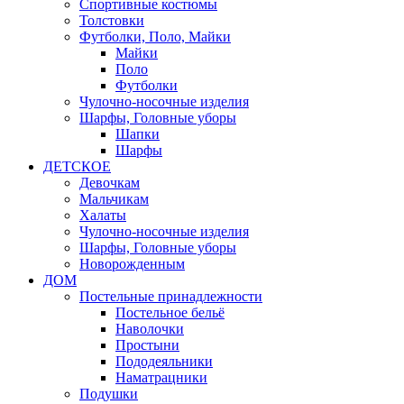
Спортивные костюмы
Толстовки
Футболки, Поло, Майки
Майки
Поло
Футболки
Чулочно-носочные изделия
Шарфы, Головные уборы
Шапки
Шарфы
ДЕТСКОЕ
Девочкам
Мальчикам
Халаты
Чулочно-носочные изделия
Шарфы, Головные уборы
Новорожденным
ДОМ
Постельные принадлежности
Постельное бельё
Наволочки
Простыни
Пододеяльники
Наматрацники
Подушки