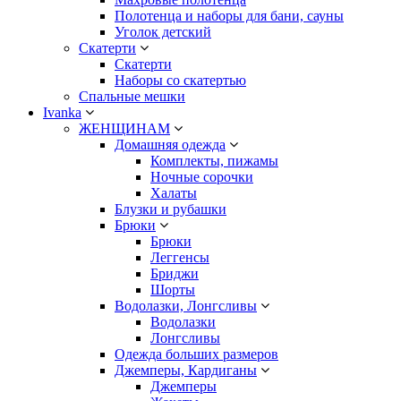
Полотенца и наборы для бани, сауны
Уголок детский
Скатерти
Скатерти
Наборы со скатертью
Спальные мешки
Ivanka
ЖЕНЩИНАМ
Домашняя одежда
Комплекты, пижамы
Ночные сорочки
Халаты
Блузки и рубашки
Брюки
Брюки
Леггенсы
Бриджи
Шорты
Водолазки, Лонгсливы
Водолазки
Лонгсливы
Одежда больших размеров
Джемперы, Кардиганы
Джемперы