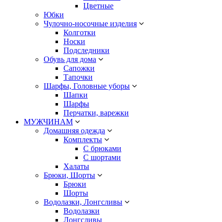
Цветные
Юбки
Чулочно-носочные изделия
Колготки
Носки
Подследники
Обувь для дома
Сапожки
Тапочки
Шарфы, Головные уборы
Шапки
Шарфы
Перчатки, варежки
МУЖЧИНАМ
Домашняя одежда
Комплекты
С брюками
С шортами
Халаты
Брюки, Шорты
Брюки
Шорты
Водолазки, Лонгсливы
Водолазки
Лонгсливы