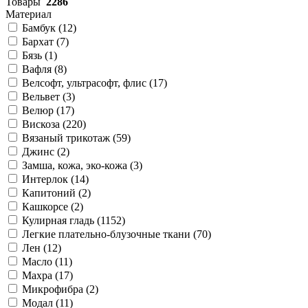
Товары
2286
Материал
Бамбук (
12
)
Бархат (
7
)
Бязь (
1
)
Вафля (
8
)
Велсофт, ультрасофт, флис (
17
)
Вельвет (
3
)
Велюр (
17
)
Вискоза (
220
)
Вязаный трикотаж (
59
)
Джинс (
2
)
Замша, кожа, эко-кожа (
3
)
Интерлок (
14
)
Капитоний (
2
)
Кашкорсе (
2
)
Кулирная гладь (
1152
)
Легкие плательно-блузочные ткани (
70
)
Лен (
12
)
Масло (
11
)
Махра (
17
)
Микрофибра (
2
)
Модал (
11
)