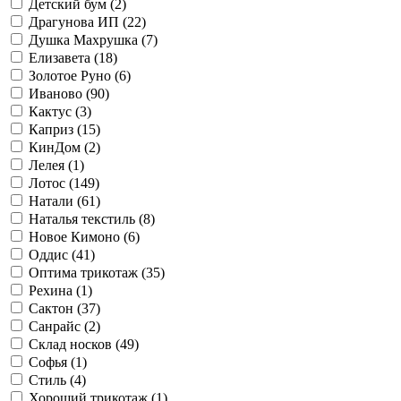
Детский бум (
2
)
Драгунова ИП (
22
)
Душка Махрушка (
7
)
Елизавета (
18
)
Золотое Руно (
6
)
Иваново (
90
)
Кактус (
3
)
Каприз (
15
)
КинДом (
2
)
Лелея (
1
)
Лотос (
149
)
Натали (
61
)
Наталья текстиль (
8
)
Новое Кимоно (
6
)
Оддис (
41
)
Оптима трикотаж (
35
)
Рехина (
1
)
Сактон (
37
)
Санрайс (
2
)
Склад носков (
49
)
Софья (
1
)
Стиль (
4
)
Хороший трикотаж (
1
)