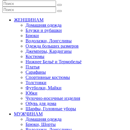
ЖЕНЩИНАМ
Домашняя одежда
Блузки и рубашки
Брюки
Водолазки, Лонгсливы
Одежда больших размеров
Джемперы, Кардиганы
Костюмы
Нижнее Бельё и Термобельё
Платья
Сарафаны
Спортивные костюмы
Толстовки
Футболки, Майки
Юбки
Чулочно-носочные изделия
Обувь для дома
Шарфы, Головные уборы
МУЖЧИНАМ
Домашняя одежда
Брюки, Шорты
Водолазки, Лонгсливы