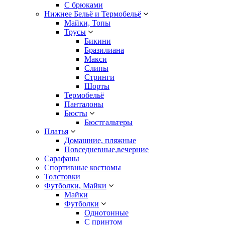
С брюками
Нижнее Бельё и Термобельё
Майки, Топы
Трусы
Бикини
Бразилиана
Макси
Слипы
Стринги
Шорты
Термобельё
Панталоны
Бюсты
Бюстгальтеры
Платья
Домашние, пляжные
Повседневные,вечерние
Сарафаны
Спортивные костюмы
Толстовки
Футболки, Майки
Майки
Футболки
Однотонные
С принтом