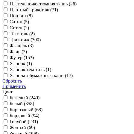
Плательно-костюмная ткань (
26
)
Плотный трикотаж (
71
)
Поплин (
8
)
Сатин (
5
)
Ситец (
2
)
Текстиль (
2
)
Трикотаж (
300
)
Фланель (
3
)
Флис (
2
)
Футер (
153
)
Хлопок (
1
)
Хлопок текстиль (
1
)
Хлопчатобумажные ткани (
17
)
Сбросить
Применить
Цвет
Бежевый (
240
)
Белый (
358
)
Бирюзовый (
68
)
Бордовый (
94
)
Голубой (
231
)
Желтый (
69
)
Зеленый (
298
)