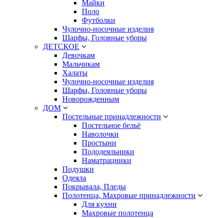
Майки
Поло
Футболки
Чулочно-носочные изделия
Шарфы, Головные уборы
ДЕТСКОЕ
Девочкам
Мальчикам
Халаты
Чулочно-носочные изделия
Шарфы, Головные уборы
Новорожденным
ДОМ
Постельные принадлежности
Постельное бельё
Наволочки
Простыни
Пододеяльники
Наматрацники
Подушки
Одеяла
Покрывала, Пледы
Полотенца, Махровые принадлежности
Для кухни
Махровые полотенца