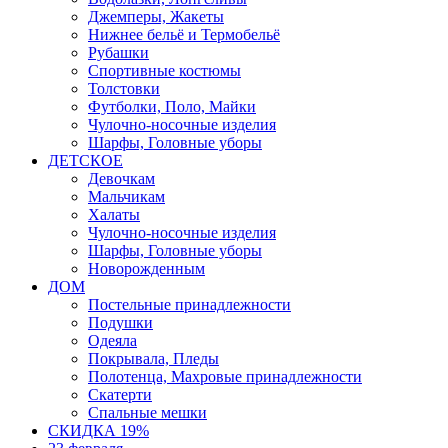
Джемперы, Жакеты
Нижнее бельё и Термобельё
Рубашки
Спортивные костюмы
Толстовки
Футболки, Поло, Майки
Чулочно-носочные изделия
Шарфы, Головные уборы
ДЕТСКОЕ
Девочкам
Мальчикам
Халаты
Чулочно-носочные изделия
Шарфы, Головные уборы
Новорожденным
ДОМ
Постельные принадлежности
Подушки
Одеяла
Покрывала, Пледы
Полотенца, Махровые принадлежности
Скатерти
Спальные мешки
СКИДКА 19%