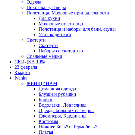
Одеяла
Покрывала, Пледы
Полотенца, Махровые принадлежности
Для кухни
Махровые полотенца
Полотенца и наборы для бани, сауны
Уголок детский
Скатерти
Скатерти
Наборы со скатертью
Спальные мешки
СКИДКА 19%
23 февраля
8 марта
Ivanka
ЖЕНЩИНАМ
Домашняя одежда
Блузки и рубашки
Брюки
Водолазки, Лонгсливы
Одежда больших размеров
Джемперы, Кардиганы
Костюмы
Нижнее Бельё и Термобельё
Платья