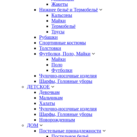
Жакеты
Нижнее бельё и Термобельё
Кальсоны
Майки
Термобельё
Трусы
Рубашки
Спортивные костюмы
Толстовки
Футболки, Поло, Майки
Майки
Поло
Футболки
Чулочно-носочные изделия
Шарфы, Головные уборы
ДЕТСКОЕ
Девочкам
Мальчикам
Халаты
Чулочно-носочные изделия
Шарфы, Головные уборы
Новорожденным
ДОМ
Постельные принадлежности
Постельное бельё