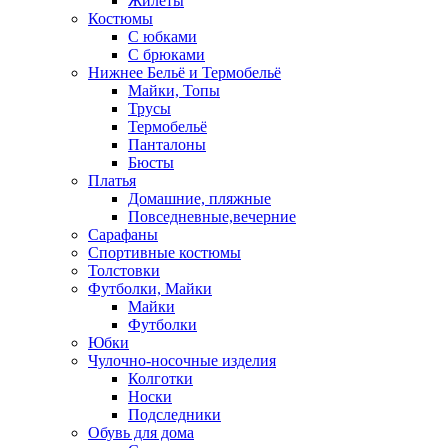
Жилеты
Костюмы
С юбками
С брюками
Нижнее Бельё и Термобельё
Майки, Топы
Трусы
Термобельё
Панталоны
Бюсты
Платья
Домашние, пляжные
Повседневные,вечерние
Сарафаны
Спортивные костюмы
Толстовки
Футболки, Майки
Майки
Футболки
Юбки
Чулочно-носочные изделия
Колготки
Носки
Подследники
Обувь для дома