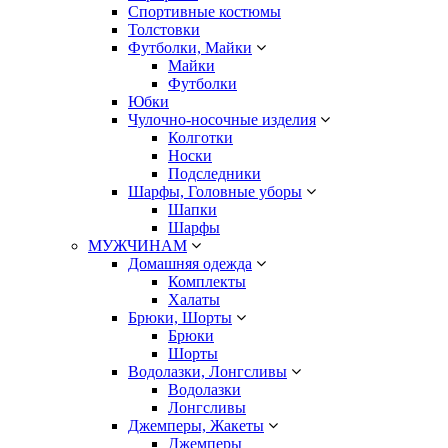
Спортивные костюмы
Толстовки
Футболки, Майки
Майки
Футболки
Юбки
Чулочно-носочные изделия
Колготки
Носки
Подследники
Шарфы, Головные уборы
Шапки
Шарфы
МУЖЧИНАМ
Домашняя одежда
Комплекты
Халаты
Брюки, Шорты
Брюки
Шорты
Водолазки, Лонгсливы
Водолазки
Лонгсливы
Джемперы, Жакеты
Джемперы