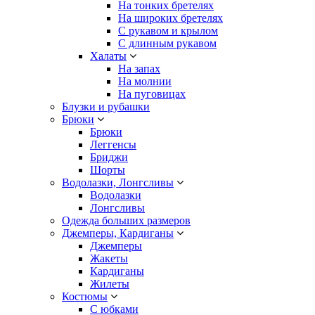
На тонких бретелях
На широких бретелях
С рукавом и крылом
С длинным рукавом
Халаты
На запах
На молнии
На пуговицах
Блузки и рубашки
Брюки
Брюки
Леггенсы
Бриджи
Шорты
Водолазки, Лонгсливы
Водолазки
Лонгсливы
Одежда больших размеров
Джемперы, Кардиганы
Джемперы
Жакеты
Кардиганы
Жилеты
Костюмы
С юбками