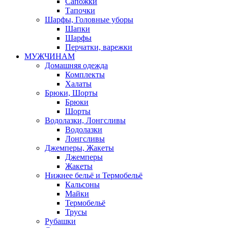
Сапожки
Тапочки
Шарфы, Головные уборы
Шапки
Шарфы
Перчатки, варежки
МУЖЧИНАМ
Домашняя одежда
Комплекты
Халаты
Брюки, Шорты
Брюки
Шорты
Водолазки, Лонгсливы
Водолазки
Лонгсливы
Джемперы, Жакеты
Джемперы
Жакеты
Нижнее бельё и Термобельё
Кальсоны
Майки
Термобельё
Трусы
Рубашки