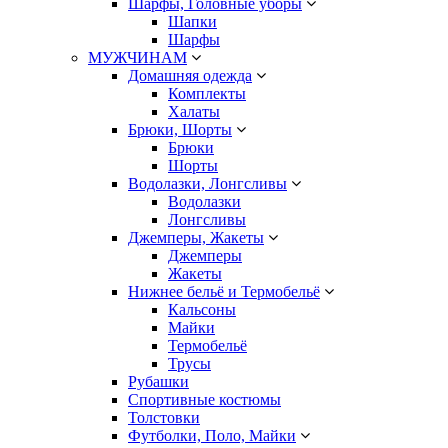
Шарфы, Головные уборы
Шапки
Шарфы
МУЖЧИНАМ
Домашняя одежда
Комплекты
Халаты
Брюки, Шорты
Брюки
Шорты
Водолазки, Лонгсливы
Водолазки
Лонгсливы
Джемперы, Жакеты
Джемперы
Жакеты
Нижнее бельё и Термобельё
Кальсоны
Майки
Термобельё
Трусы
Рубашки
Спортивные костюмы
Толстовки
Футболки, Поло, Майки