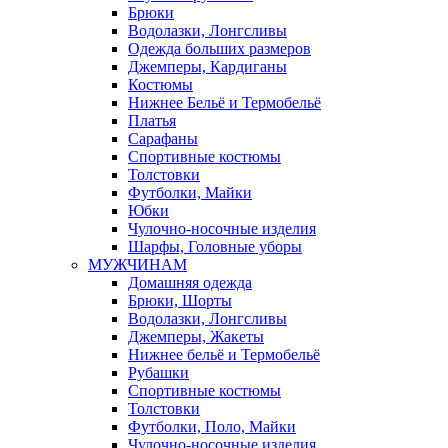
Брюки
Водолазки, Лонгсливы
Одежда больших размеров
Джемперы, Кардиганы
Костюмы
Нижнее Бельё и Термобельё
Платья
Сарафаны
Спортивные костюмы
Толстовки
Футболки, Майки
Юбки
Чулочно-носочные изделия
Шарфы, Головные уборы
МУЖЧИНАМ
Домашняя одежда
Брюки, Шорты
Водолазки, Лонгсливы
Джемперы, Жакеты
Нижнее бельё и Термобельё
Рубашки
Спортивные костюмы
Толстовки
Футболки, Поло, Майки
Чулочно-носочные изделия