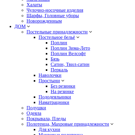
Халаты
Чулочно-носочные изделия
Шарфы, Головные уборы
Новорожденным
ДОМ
Постельные принадлежности
Постельное бельё
Поплин
Поплин Зима-Лето
Поплин Велсофт
Бязь
Сатин, Твил-сатин
Перкаль
Наволочки
Простыни
Без резинки
На резинке
Пододеяльники
Наматрацники
Подушки
Одеяла
Покрывала, Пледы
Полотенца, Махровые принадлежности
Для кухни
Махровые полотенца