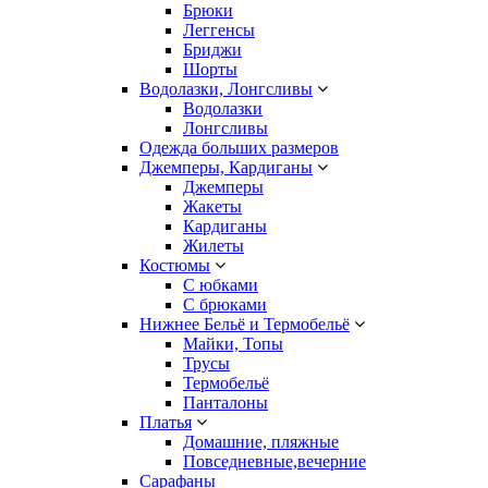
Брюки
Леггенсы
Бриджи
Шорты
Водолазки, Лонгсливы
Водолазки
Лонгсливы
Одежда больших размеров
Джемперы, Кардиганы
Джемперы
Жакеты
Кардиганы
Жилеты
Костюмы
С юбками
С брюками
Нижнее Бельё и Термобельё
Майки, Топы
Трусы
Термобельё
Панталоны
Платья
Домашние, пляжные
Повседневные,вечерние
Сарафаны