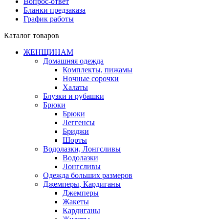
Вопрос-ответ
Бланки предзаказа
График работы
Каталог товаров
ЖЕНЩИНАМ
Домашняя одежда
Комплекты, пижамы
Ночные сорочки
Халаты
Блузки и рубашки
Брюки
Брюки
Леггенсы
Бриджи
Шорты
Водолазки, Лонгсливы
Водолазки
Лонгсливы
Одежда больших размеров
Джемперы, Кардиганы
Джемперы
Жакеты
Кардиганы