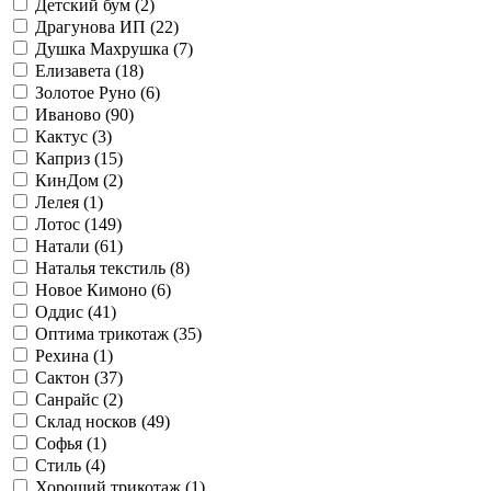
Детский бум (
2
)
Драгунова ИП (
22
)
Душка Махрушка (
7
)
Елизавета (
18
)
Золотое Руно (
6
)
Иваново (
90
)
Кактус (
3
)
Каприз (
15
)
КинДом (
2
)
Лелея (
1
)
Лотос (
149
)
Натали (
61
)
Наталья текстиль (
8
)
Новое Кимоно (
6
)
Оддис (
41
)
Оптима трикотаж (
35
)
Рехина (
1
)
Сактон (
37
)
Санрайс (
2
)
Склад носков (
49
)
Софья (
1
)
Стиль (
4
)
Хороший трикотаж (
1
)