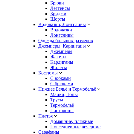
Брюки
Леггенсы
Бриджи
Шорты
Водолазки, Лонгсливы
Водолазки
Лонгсливы
Одежда больших размеров
Джемперы, Кардиганы
Джемперы
Жакеты
Кардиганы
Жилеты
Костюмы
С юбками
С брюками
Нижнее Бельё и Термобельё
Майки, Топы
Трусы
Термобельё
Панталоны
Платья
Домашние, пляжные
Повседневные,вечерние
Сарафаны