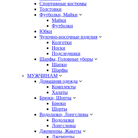
Спортивные костюмы
Толстовки
Футболки, Майки
Майки
Футболки
Юбки
Чулочно-носочные изделия
Колготки
Носки
Подследники
Шарфы, Головные уборы
Шапки
Шарфы
МУЖЧИНАМ
Домашняя одежда
Комплекты
Халаты
Брюки, Шорты
Брюки
Шорты
Водолазки, Лонгсливы
Водолазки
Лонгсливы
Джемперы, Жакеты
Джемперы