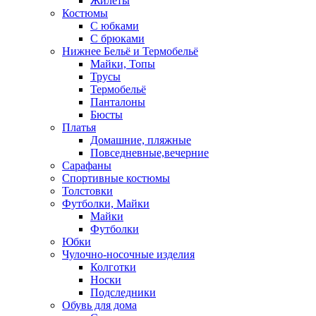
Жилеты
Костюмы
С юбками
С брюками
Нижнее Бельё и Термобельё
Майки, Топы
Трусы
Термобельё
Панталоны
Бюсты
Платья
Домашние, пляжные
Повседневные,вечерние
Сарафаны
Спортивные костюмы
Толстовки
Футболки, Майки
Майки
Футболки
Юбки
Чулочно-носочные изделия
Колготки
Носки
Подследники
Обувь для дома