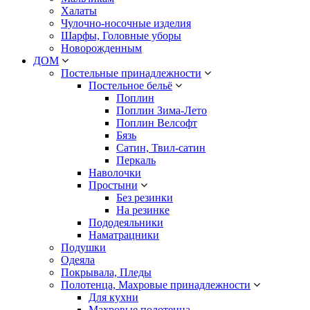
Халаты
Чулочно-носочные изделия
Шарфы, Головные уборы
Новорожденным
ДОМ
Постельные принадлежности
Постельное бельё
Поплин
Поплин Зима-Лето
Поплин Велсофт
Бязь
Сатин, Твил-сатин
Перкаль
Наволочки
Простыни
Без резинки
На резинке
Пододеяльники
Наматрацники
Подушки
Одеяла
Покрывала, Пледы
Полотенца, Махровые принадлежности
Для кухни
Махровые полотенца