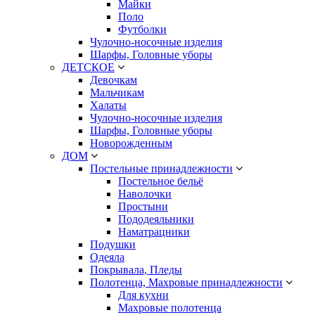
Майки
Поло
Футболки
Чулочно-носочные изделия
Шарфы, Головные уборы
ДЕТСКОЕ
Девочкам
Мальчикам
Халаты
Чулочно-носочные изделия
Шарфы, Головные уборы
Новорожденным
ДОМ
Постельные принадлежности
Постельное бельё
Наволочки
Простыни
Пододеяльники
Наматрацники
Подушки
Одеяла
Покрывала, Пледы
Полотенца, Махровые принадлежности
Для кухни
Махровые полотенца