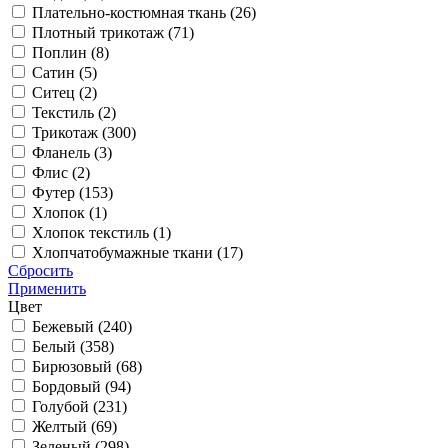
Плательно-костюмная ткань (
26
)
Плотный трикотаж (
71
)
Поплин (
8
)
Сатин (
5
)
Ситец (
2
)
Текстиль (
2
)
Трикотаж (
300
)
Фланель (
3
)
Флис (
2
)
Футер (
153
)
Хлопок (
1
)
Хлопок текстиль (
1
)
Хлопчатобумажные ткани (
17
)
Сбросить
Применить
Цвет
Бежевый (
240
)
Белый (
358
)
Бирюзовый (
68
)
Бордовый (
94
)
Голубой (
231
)
Желтый (
69
)
Зеленый (
298
)