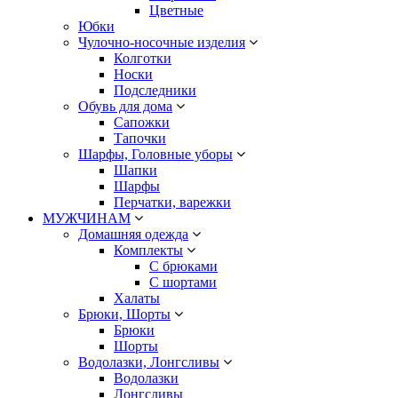
Цветные
Юбки
Чулочно-носочные изделия
Колготки
Носки
Подследники
Обувь для дома
Сапожки
Тапочки
Шарфы, Головные уборы
Шапки
Шарфы
Перчатки, варежки
МУЖЧИНАМ
Домашняя одежда
Комплекты
С брюками
С шортами
Халаты
Брюки, Шорты
Брюки
Шорты
Водолазки, Лонгсливы
Водолазки
Лонгсливы