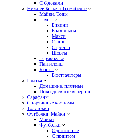
С брюками
Нижнее Бельё и Термобельё
Майки, Топы
Трусы
Бикини
Бразилиана
Макси
Слипы
Стринги
Шорты
Термобельё
Панталоны
Бюсты
Бюстгальтеры
Платья
Домашние, пляжные
Повседневные,вечерние
Сарафаны
Спортивные костюмы
Толстовки
Футболки, Майки
Майки
Футболки
Однотонные
С принтом