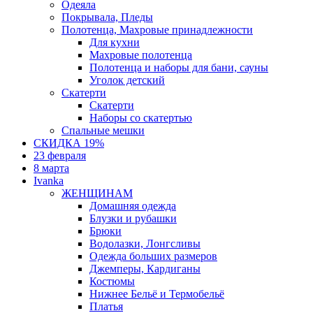
Одеяла
Покрывала, Пледы
Полотенца, Махровые принадлежности
Для кухни
Махровые полотенца
Полотенца и наборы для бани, сауны
Уголок детский
Скатерти
Скатерти
Наборы со скатертью
Спальные мешки
СКИДКА 19%
23 февраля
8 марта
Ivanka
ЖЕНЩИНАМ
Домашняя одежда
Блузки и рубашки
Брюки
Водолазки, Лонгсливы
Одежда больших размеров
Джемперы, Кардиганы
Костюмы
Нижнее Бельё и Термобельё
Платья