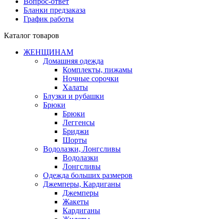
Вопрос-ответ
Бланки предзаказа
График работы
Каталог товаров
ЖЕНЩИНАМ
Домашняя одежда
Комплекты, пижамы
Ночные сорочки
Халаты
Блузки и рубашки
Брюки
Брюки
Леггенсы
Бриджи
Шорты
Водолазки, Лонгсливы
Водолазки
Лонгсливы
Одежда больших размеров
Джемперы, Кардиганы
Джемперы
Жакеты
Кардиганы