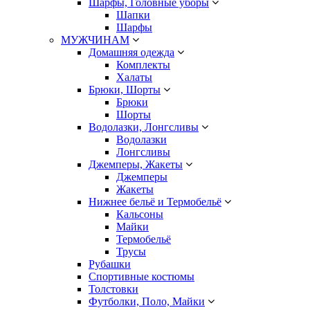
Шарфы, Головные уборы
Шапки
Шарфы
МУЖЧИНАМ
Домашняя одежда
Комплекты
Халаты
Брюки, Шорты
Брюки
Шорты
Водолазки, Лонгсливы
Водолазки
Лонгсливы
Джемперы, Жакеты
Джемперы
Жакеты
Нижнее бельё и Термобельё
Кальсоны
Майки
Термобельё
Трусы
Рубашки
Спортивные костюмы
Толстовки
Футболки, Поло, Майки