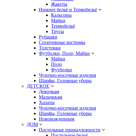
Жакеты
Нижнее бельё и Термобельё
Кальсоны
Майки
Термобельё
Трусы
Рубашки
Спортивные костюмы
Толстовки
Футболки, Поло, Майки
Майки
Поло
Футболки
Чулочно-носочные изделия
Шарфы, Головные уборы
ДЕТСКОЕ
Девочкам
Мальчикам
Халаты
Чулочно-носочные изделия
Шарфы, Головные уборы
Новорожденным
ДОМ
Постельные принадлежности
Постельное бельё