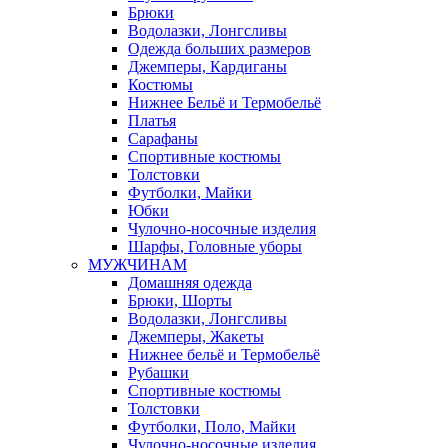
Брюки
Водолазки, Лонгсливы
Одежда больших размеров
Джемперы, Кардиганы
Костюмы
Нижнее Бельё и Термобельё
Платья
Сарафаны
Спортивные костюмы
Толстовки
Футболки, Майки
Юбки
Чулочно-носочные изделия
Шарфы, Головные уборы
МУЖЧИНАМ
Домашняя одежда
Брюки, Шорты
Водолазки, Лонгсливы
Джемперы, Жакеты
Нижнее бельё и Термобельё
Рубашки
Спортивные костюмы
Толстовки
Футболки, Поло, Майки
Чулочно-носочные изделия