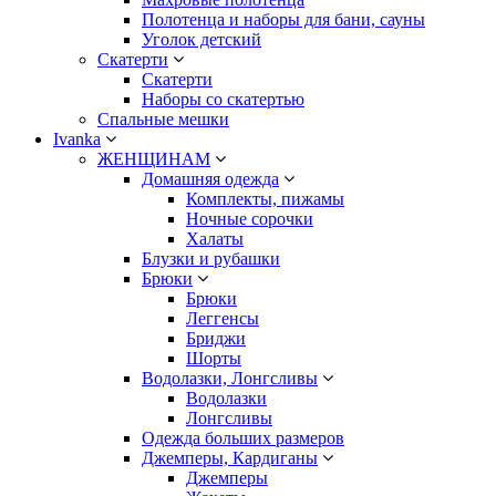
Полотенца и наборы для бани, сауны
Уголок детский
Скатерти
Скатерти
Наборы со скатертью
Спальные мешки
Ivanka
ЖЕНЩИНАМ
Домашняя одежда
Комплекты, пижамы
Ночные сорочки
Халаты
Блузки и рубашки
Брюки
Брюки
Леггенсы
Бриджи
Шорты
Водолазки, Лонгсливы
Водолазки
Лонгсливы
Одежда больших размеров
Джемперы, Кардиганы
Джемперы