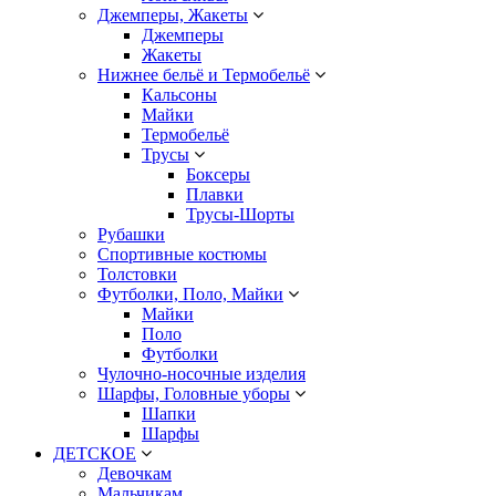
Джемперы, Жакеты
Джемперы
Жакеты
Нижнее бельё и Термобельё
Кальсоны
Майки
Термобельё
Трусы
Боксеры
Плавки
Трусы-Шорты
Рубашки
Спортивные костюмы
Толстовки
Футболки, Поло, Майки
Майки
Поло
Футболки
Чулочно-носочные изделия
Шарфы, Головные уборы
Шапки
Шарфы
ДЕТСКОЕ
Девочкам
Мальчикам