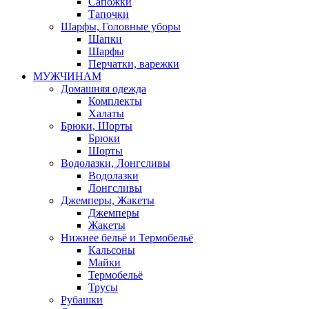
Сапожки
Тапочки
Шарфы, Головные уборы
Шапки
Шарфы
Перчатки, варежки
МУЖЧИНАМ
Домашняя одежда
Комплекты
Халаты
Брюки, Шорты
Брюки
Шорты
Водолазки, Лонгсливы
Водолазки
Лонгсливы
Джемперы, Жакеты
Джемперы
Жакеты
Нижнее бельё и Термобельё
Кальсоны
Майки
Термобельё
Трусы
Рубашки