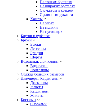
На тонких бретелях
На широких бретелях
С рукавом и крылом
С длинным рукавом
Халаты
На запах
На молнии
На пуговицах
Блузки и рубашки
Брюки
Брюки
Леггенсы
Бриджи
Шорты
Водолазки, Лонгсливы
Водолазки
Лонгсливы
Одежда больших размеров
Джемперы, Кардиганы
Джемперы
Жакеты
Кардиганы
Жилеты
Костюмы
С юбками