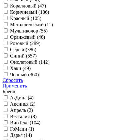
Коралловый (
47
)
Коричневый (
186
)
Красный (
105
)
Металлический (
11
)
Мультиколор (
55
)
Оранжевый (
46
)
Розовый (
289
)
Серый (
386
)
Синий (
557
)
Фиолетовый (
142
)
Хаки (
49
)
Черный (
360
)
Сбросить
Применить
Бренд
А-Дина (
4
)
Аксинья (
2
)
Апрель (
2
)
Весталия (
8
)
ВиоТекс (
104
)
ГоМани (
1
)
Дарья (
14
)