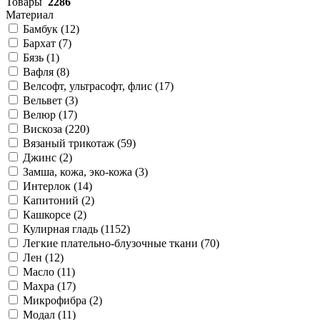
Товары
2286
Материал
Бамбук (
12
)
Бархат (
7
)
Бязь (
1
)
Вафля (
8
)
Велсофт, ультрасофт, флис (
17
)
Вельвет (
3
)
Велюр (
17
)
Вискоза (
220
)
Вязаный трикотаж (
59
)
Джинс (
2
)
Замша, кожа, эко-кожа (
3
)
Интерлок (
14
)
Капитоний (
2
)
Кашкорсе (
2
)
Кулирная гладь (
1152
)
Легкие плательно-блузочные ткани (
70
)
Лен (
12
)
Масло (
11
)
Махра (
17
)
Микрофибра (
2
)
Модал (
11
)