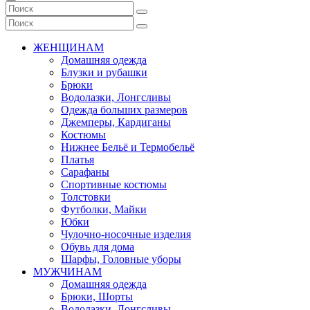
ЖЕНЩИНАМ
Домашняя одежда
Блузки и рубашки
Брюки
Водолазки, Лонгсливы
Одежда больших размеров
Джемперы, Кардиганы
Костюмы
Нижнее Бельё и Термобельё
Платья
Сарафаны
Спортивные костюмы
Толстовки
Футболки, Майки
Юбки
Чулочно-носочные изделия
Обувь для дома
Шарфы, Головные уборы
МУЖЧИНАМ
Домашняя одежда
Брюки, Шорты
Водолазки, Лонгсливы