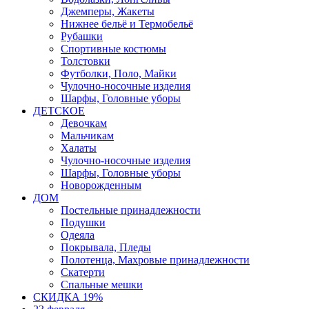
Джемперы, Жакеты
Нижнее бельё и Термобельё
Рубашки
Спортивные костюмы
Толстовки
Футболки, Поло, Майки
Чулочно-носочные изделия
Шарфы, Головные уборы
ДЕТСКОЕ
Девочкам
Мальчикам
Халаты
Чулочно-носочные изделия
Шарфы, Головные уборы
Новорожденным
ДОМ
Постельные принадлежности
Подушки
Одеяла
Покрывала, Пледы
Полотенца, Махровые принадлежности
Скатерти
Спальные мешки
СКИДКА 19%