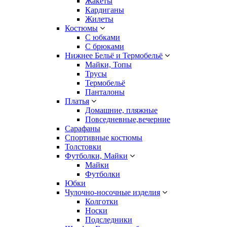
Жакеты
Кардиганы
Жилеты
Костюмы
С юбками
С брюками
Нижнее Бельё и Термобельё
Майки, Топы
Трусы
Термобельё
Панталоны
Платья
Домашние, пляжные
Повседневные,вечерние
Сарафаны
Спортивные костюмы
Толстовки
Футболки, Майки
Майки
Футболки
Юбки
Чулочно-носочные изделия
Колготки
Носки
Подследники