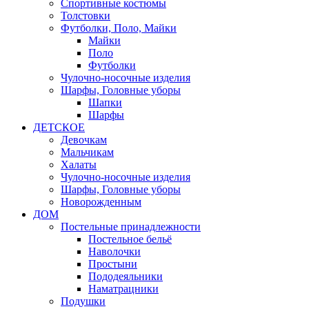
Спортивные костюмы
Толстовки
Футболки, Поло, Майки
Майки
Поло
Футболки
Чулочно-носочные изделия
Шарфы, Головные уборы
Шапки
Шарфы
ДЕТСКОЕ
Девочкам
Мальчикам
Халаты
Чулочно-носочные изделия
Шарфы, Головные уборы
Новорожденным
ДОМ
Постельные принадлежности
Постельное бельё
Наволочки
Простыни
Пододеяльники
Наматрацники
Подушки