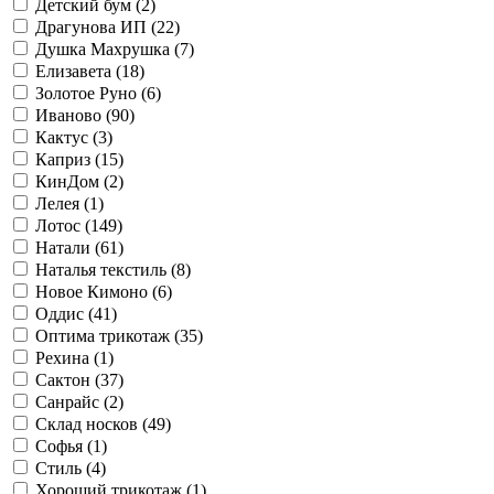
Детский бум (
2
)
Драгунова ИП (
22
)
Душка Махрушка (
7
)
Елизавета (
18
)
Золотое Руно (
6
)
Иваново (
90
)
Кактус (
3
)
Каприз (
15
)
КинДом (
2
)
Лелея (
1
)
Лотос (
149
)
Натали (
61
)
Наталья текстиль (
8
)
Новое Кимоно (
6
)
Оддис (
41
)
Оптима трикотаж (
35
)
Рехина (
1
)
Сактон (
37
)
Санрайс (
2
)
Склад носков (
49
)
Софья (
1
)
Стиль (
4
)
Хороший трикотаж (
1
)