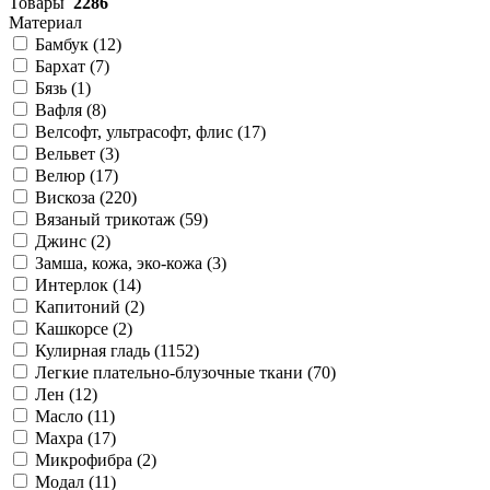
Товары
2286
Материал
Бамбук (
12
)
Бархат (
7
)
Бязь (
1
)
Вафля (
8
)
Велсофт, ультрасофт, флис (
17
)
Вельвет (
3
)
Велюр (
17
)
Вискоза (
220
)
Вязаный трикотаж (
59
)
Джинс (
2
)
Замша, кожа, эко-кожа (
3
)
Интерлок (
14
)
Капитоний (
2
)
Кашкорсе (
2
)
Кулирная гладь (
1152
)
Легкие плательно-блузочные ткани (
70
)
Лен (
12
)
Масло (
11
)
Махра (
17
)
Микрофибра (
2
)
Модал (
11
)