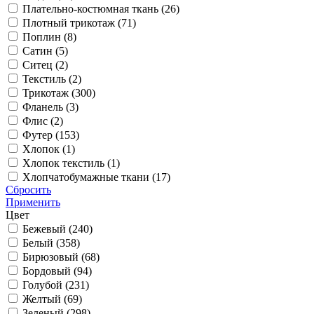
Плательно-костюмная ткань (
26
)
Плотный трикотаж (
71
)
Поплин (
8
)
Сатин (
5
)
Ситец (
2
)
Текстиль (
2
)
Трикотаж (
300
)
Фланель (
3
)
Флис (
2
)
Футер (
153
)
Хлопок (
1
)
Хлопок текстиль (
1
)
Хлопчатобумажные ткани (
17
)
Сбросить
Применить
Цвет
Бежевый (
240
)
Белый (
358
)
Бирюзовый (
68
)
Бордовый (
94
)
Голубой (
231
)
Желтый (
69
)
Зеленый (
298
)