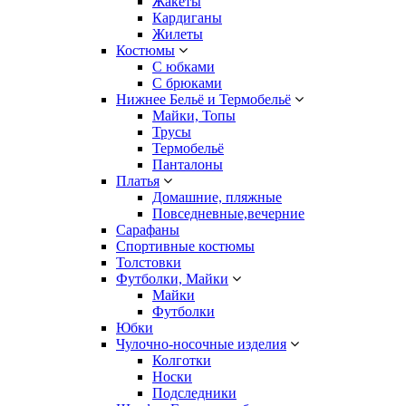
Жакеты
Кардиганы
Жилеты
Костюмы
С юбками
С брюками
Нижнее Бельё и Термобельё
Майки, Топы
Трусы
Термобельё
Панталоны
Платья
Домашние, пляжные
Повседневные,вечерние
Сарафаны
Спортивные костюмы
Толстовки
Футболки, Майки
Майки
Футболки
Юбки
Чулочно-носочные изделия
Колготки
Носки
Подследники