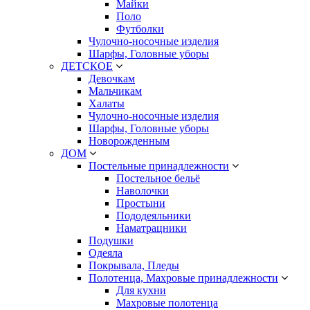
Майки
Поло
Футболки
Чулочно-носочные изделия
Шарфы, Головные уборы
ДЕТСКОЕ
Девочкам
Мальчикам
Халаты
Чулочно-носочные изделия
Шарфы, Головные уборы
Новорожденным
ДОМ
Постельные принадлежности
Постельное бельё
Наволочки
Простыни
Пододеяльники
Наматрацники
Подушки
Одеяла
Покрывала, Пледы
Полотенца, Махровые принадлежности
Для кухни
Махровые полотенца