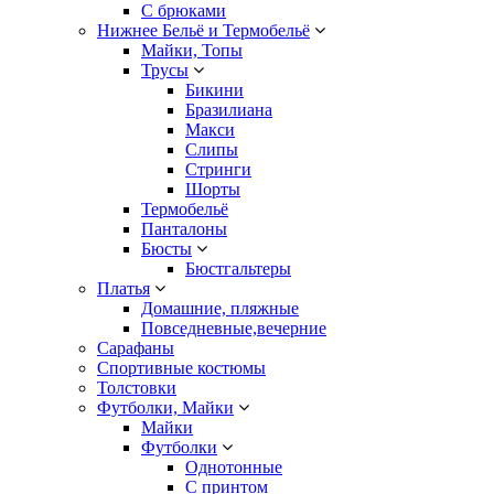
С брюками
Нижнее Бельё и Термобельё
Майки, Топы
Трусы
Бикини
Бразилиана
Макси
Слипы
Стринги
Шорты
Термобельё
Панталоны
Бюсты
Бюстгальтеры
Платья
Домашние, пляжные
Повседневные,вечерние
Сарафаны
Спортивные костюмы
Толстовки
Футболки, Майки
Майки
Футболки
Однотонные
С принтом