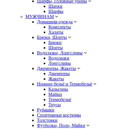
Шарфы, Головные уборы
Шапки
Шарфы
МУЖЧИНАМ
Домашняя одежда
Комплекты
Халаты
Брюки, Шорты
Брюки
Шорты
Водолазки, Лонгсливы
Водолазки
Лонгсливы
Джемперы, Жакеты
Джемперы
Жакеты
Нижнее бельё и Термобельё
Кальсоны
Майки
Термобельё
Трусы
Рубашки
Спортивные костюмы
Толстовки
Футболки, Поло, Майки