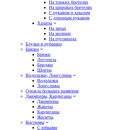
На тонких бретелях
На широких бретелях
С рукавом и крылом
С длинным рукавом
Халаты
На запах
На молнии
На пуговицах
Блузки и рубашки
Брюки
Брюки
Леггенсы
Бриджи
Шорты
Водолазки, Лонгсливы
Водолазки
Лонгсливы
Одежда больших размеров
Джемперы, Кардиганы
Джемперы
Жакеты
Кардиганы
Жилеты
Костюмы
С юбками