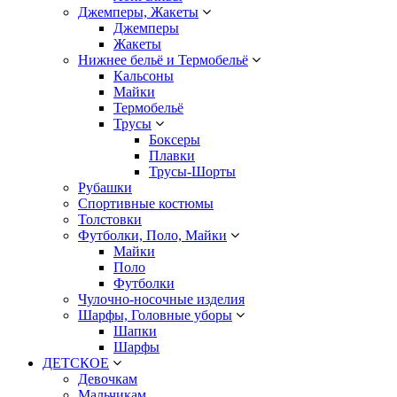
Джемперы, Жакеты
Джемперы
Жакеты
Нижнее бельё и Термобельё
Кальсоны
Майки
Термобельё
Трусы
Боксеры
Плавки
Трусы-Шорты
Рубашки
Спортивные костюмы
Толстовки
Футболки, Поло, Майки
Майки
Поло
Футболки
Чулочно-носочные изделия
Шарфы, Головные уборы
Шапки
Шарфы
ДЕТСКОЕ
Девочкам
Мальчикам