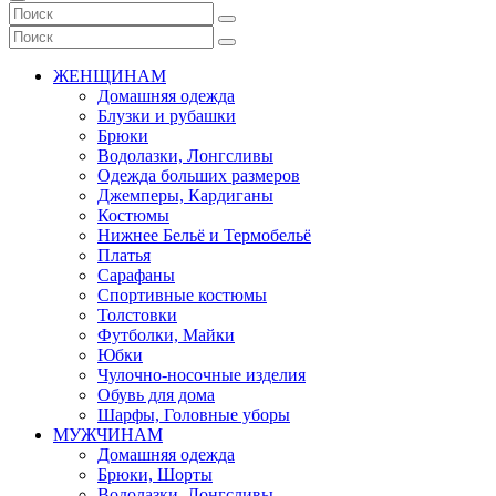
ЖЕНЩИНАМ
Домашняя одежда
Блузки и рубашки
Брюки
Водолазки, Лонгсливы
Одежда больших размеров
Джемперы, Кардиганы
Костюмы
Нижнее Бельё и Термобельё
Платья
Сарафаны
Спортивные костюмы
Толстовки
Футболки, Майки
Юбки
Чулочно-носочные изделия
Обувь для дома
Шарфы, Головные уборы
МУЖЧИНАМ
Домашняя одежда
Брюки, Шорты
Водолазки, Лонгсливы