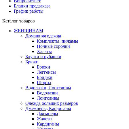
Вопрос-ответ
Бланки предзаказа
График работы
Каталог товаров
ЖЕНЩИНАМ
Домашняя одежда
Комплекты, пижамы
Ночные сорочки
Халаты
Блузки и рубашки
Брюки
Брюки
Леггенсы
Бриджи
Шорты
Водолазки, Лонгсливы
Водолазки
Лонгсливы
Одежда больших размеров
Джемперы, Кардиганы
Джемперы
Жакеты
Кардиганы