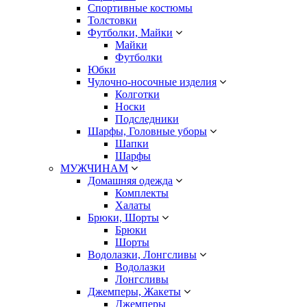
Спортивные костюмы
Толстовки
Футболки, Майки
Майки
Футболки
Юбки
Чулочно-носочные изделия
Колготки
Носки
Подследники
Шарфы, Головные уборы
Шапки
Шарфы
МУЖЧИНАМ
Домашняя одежда
Комплекты
Халаты
Брюки, Шорты
Брюки
Шорты
Водолазки, Лонгсливы
Водолазки
Лонгсливы
Джемперы, Жакеты
Джемперы