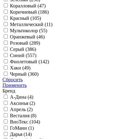
Коралловый (
47
)
Коричневый (
186
)
Красный (
105
)
Металлический (
11
)
Мультиколор (
55
)
Оранжевый (
46
)
Розовый (
289
)
Серый (
386
)
Синий (
557
)
Фиолетовый (
142
)
Хаки (
49
)
Черный (
360
)
Сбросить
Применить
Бренд
А-Дина (
4
)
Аксинья (
2
)
Апрель (
2
)
Весталия (
8
)
ВиоТекс (
104
)
ГоМани (
1
)
Дарья (
14
)