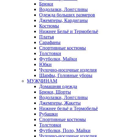
Брюки
Водолазки, Лонгсливы
Одежда больших размеров
Джемперы, Кардиганы
Костюмы
Нижнее Бельё и Термобельё
Платья
Сарафаны
Спортивные костюмы
Толстовки
Футболки, Майки
Юбки
Чулочно-носочные изделия
Шарфы, Головные уборы
МУЖЧИНАМ
Домашняя одежда
Брюки, Шорты
Водолазки, Лонгсливы
Джемперы, Жакеты
Нижнее бельё и Термобельё
Рубашки
Спортивные костюмы
Толстовки
Футболки, Поло, Майки
Чулочно-носочные изделия