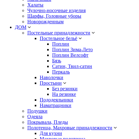
Халаты
Чулочно-носочные изделия
Шарфы, Головные уборы
Новорожденным
ДОМ
Постельные принадлежности
Постельное бельё
Поплин
Поплин Зима-Лето
Поплин Велсофт
Бязь
Сатин, Твил-сатин
Перкаль
Наволочки
Простыни
Без резинки
На резинке
Пододеяльники
Наматрацники
Подушки
Одеяла
Покрывала, Пледы
Полотенца, Махровые принадлежности
Для кухни
Махровые полотенца