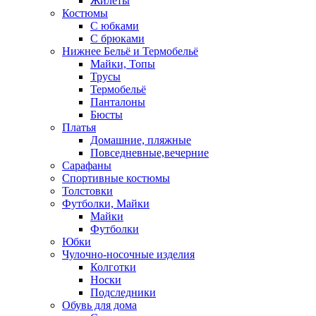
Жилеты
Костюмы
С юбками
С брюками
Нижнее Бельё и Термобельё
Майки, Топы
Трусы
Термобельё
Панталоны
Бюсты
Платья
Домашние, пляжные
Повседневные,вечерние
Сарафаны
Спортивные костюмы
Толстовки
Футболки, Майки
Майки
Футболки
Юбки
Чулочно-носочные изделия
Колготки
Носки
Подследники
Обувь для дома