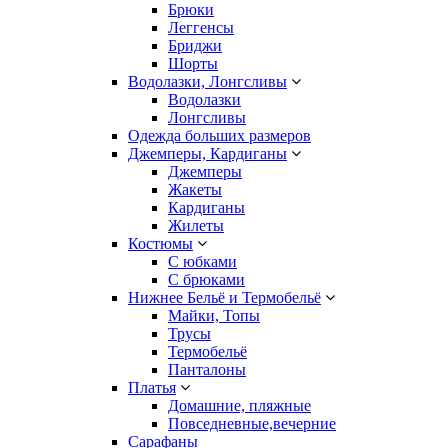
Брюки
Леггенсы
Бриджи
Шорты
Водолазки, Лонгсливы
Водолазки
Лонгсливы
Одежда больших размеров
Джемперы, Кардиганы
Джемперы
Жакеты
Кардиганы
Жилеты
Костюмы
С юбками
С брюками
Нижнее Бельё и Термобельё
Майки, Топы
Трусы
Термобельё
Панталоны
Платья
Домашние, пляжные
Повседневные,вечерние
Сарафаны