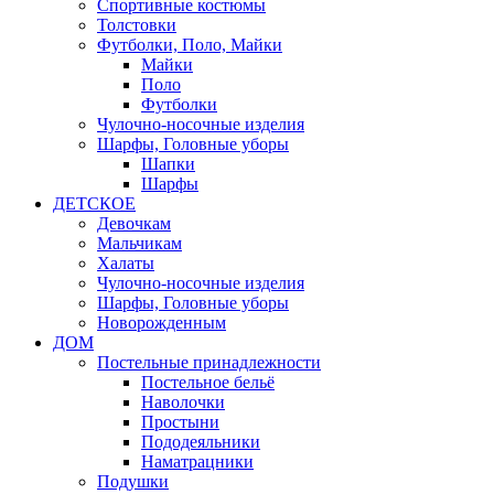
Спортивные костюмы
Толстовки
Футболки, Поло, Майки
Майки
Поло
Футболки
Чулочно-носочные изделия
Шарфы, Головные уборы
Шапки
Шарфы
ДЕТСКОЕ
Девочкам
Мальчикам
Халаты
Чулочно-носочные изделия
Шарфы, Головные уборы
Новорожденным
ДОМ
Постельные принадлежности
Постельное бельё
Наволочки
Простыни
Пододеяльники
Наматрацники
Подушки