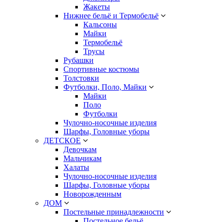
Жакеты
Нижнее бельё и Термобельё
Кальсоны
Майки
Термобельё
Трусы
Рубашки
Спортивные костюмы
Толстовки
Футболки, Поло, Майки
Майки
Поло
Футболки
Чулочно-носочные изделия
Шарфы, Головные уборы
ДЕТСКОЕ
Девочкам
Мальчикам
Халаты
Чулочно-носочные изделия
Шарфы, Головные уборы
Новорожденным
ДОМ
Постельные принадлежности
Постельное бельё