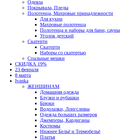
Одеяла
Покрывала, Пледы
Полотенца, Махровые принадлежности
Для кухни
Махровые полотенца
Полотенца и наборы для бани, сауны
Уголок детский
Скатерти
Скатерти
Наборы со скатертью
Спальные мешки
СКИДКА 19%
23 февраля
8 марта
Ivanka
ЖЕНЩИНАМ
Домашняя одежда
Блузки и рубашки
Брюки
Водолазки, Лонгсливы
Одежда больших размеров
Джемперы, Кардиганы
Костюмы
Нижнее Бельё и Термобельё
Платья