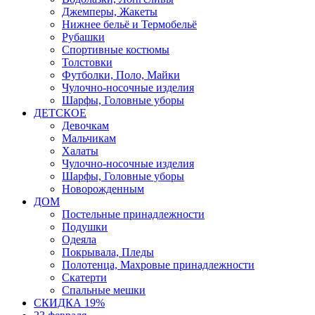
Джемперы, Жакеты
Нижнее бельё и Термобельё
Рубашки
Спортивные костюмы
Толстовки
Футболки, Поло, Майки
Чулочно-носочные изделия
Шарфы, Головные уборы
ДЕТСКОЕ
Девочкам
Мальчикам
Халаты
Чулочно-носочные изделия
Шарфы, Головные уборы
Новорожденным
ДОМ
Постельные принадлежности
Подушки
Одеяла
Покрывала, Пледы
Полотенца, Махровые принадлежности
Скатерти
Спальные мешки
СКИДКА 19%