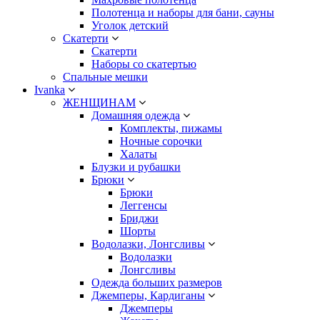
Полотенца и наборы для бани, сауны
Уголок детский
Скатерти
Скатерти
Наборы со скатертью
Спальные мешки
Ivanka
ЖЕНЩИНАМ
Домашняя одежда
Комплекты, пижамы
Ночные сорочки
Халаты
Блузки и рубашки
Брюки
Брюки
Леггенсы
Бриджи
Шорты
Водолазки, Лонгсливы
Водолазки
Лонгсливы
Одежда больших размеров
Джемперы, Кардиганы
Джемперы