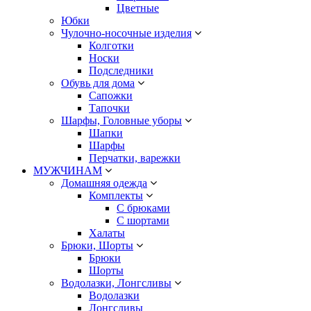
Цветные
Юбки
Чулочно-носочные изделия
Колготки
Носки
Подследники
Обувь для дома
Сапожки
Тапочки
Шарфы, Головные уборы
Шапки
Шарфы
Перчатки, варежки
МУЖЧИНАМ
Домашняя одежда
Комплекты
С брюками
С шортами
Халаты
Брюки, Шорты
Брюки
Шорты
Водолазки, Лонгсливы
Водолазки
Лонгсливы