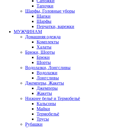
Сапожки
Тапочки
Шарфы, Головные уборы
Шапки
Шарфы
Перчатки, варежки
МУЖЧИНАМ
Домашняя одежда
Комплекты
Халаты
Брюки, Шорты
Брюки
Шорты
Водолазки, Лонгсливы
Водолазки
Лонгсливы
Джемперы, Жакеты
Джемперы
Жакеты
Нижнее бельё и Термобельё
Кальсоны
Майки
Термобельё
Трусы
Рубашки