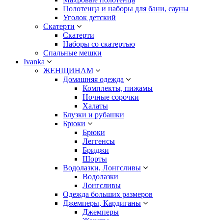
Полотенца и наборы для бани, сауны
Уголок детский
Скатерти
Скатерти
Наборы со скатертью
Спальные мешки
Ivanka
ЖЕНЩИНАМ
Домашняя одежда
Комплекты, пижамы
Ночные сорочки
Халаты
Блузки и рубашки
Брюки
Брюки
Леггенсы
Бриджи
Шорты
Водолазки, Лонгсливы
Водолазки
Лонгсливы
Одежда больших размеров
Джемперы, Кардиганы
Джемперы