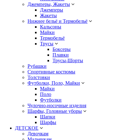
Джемперы, Жакеты
Джемперы
Жакеты
Нижнее бельё и Термобельё
Кальсоны
Майки
Термобельё
Трусы
Боксеры
Плавки
Трусы-Шорты
Рубашки
Спортивные костюмы
Толстовки
Футболки, Поло, Майки
Майки
Поло
Футболки
Чулочно-носочные изделия
Шарфы, Головные уборы
Шапки
Шарфы
ДЕТСКОЕ
Девочкам
Мальчикам