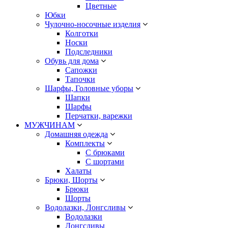
Цветные
Юбки
Чулочно-носочные изделия
Колготки
Носки
Подследники
Обувь для дома
Сапожки
Тапочки
Шарфы, Головные уборы
Шапки
Шарфы
Перчатки, варежки
МУЖЧИНАМ
Домашняя одежда
Комплекты
С брюками
С шортами
Халаты
Брюки, Шорты
Брюки
Шорты
Водолазки, Лонгсливы
Водолазки
Лонгсливы