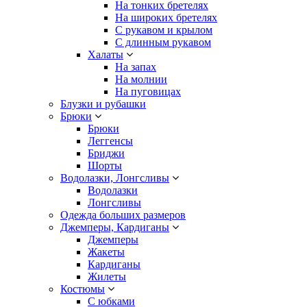
На тонких бретелях
На широких бретелях
С рукавом и крылом
С длинным рукавом
Халаты
На запах
На молнии
На пуговицах
Блузки и рубашки
Брюки
Брюки
Леггенсы
Бриджи
Шорты
Водолазки, Лонгсливы
Водолазки
Лонгсливы
Одежда больших размеров
Джемперы, Кардиганы
Джемперы
Жакеты
Кардиганы
Жилеты
Костюмы
С юбками