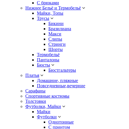
С брюками
Нижнее Бельё и Термобельё
Майки, Топы
Трусы
Бикини
Бразилиана
Макси
Слипы
Стринги
Шорты
Термобельё
Панталоны
Бюсты
Бюстгальтеры
Платья
Домашние, пляжные
Повседневные,вечерние
Сарафаны
Спортивные костюмы
Толстовки
Футболки, Майки
Майки
Футболки
Однотонные
С принтом