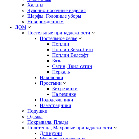
Халаты
Чулочно-носочные изделия
Шарфы, Головные уборы
Новорожденным
ДОМ
Постельные принадлежности
Постельное бельё
Поплин
Поплин Зима-Лето
Поплин Велсофт
Бязь
Сатин, Твил-сатин
Перкаль
Наволочки
Простыни
Без резинки
На резинке
Пододеяльники
Наматрацники
Подушки
Одеяла
Покрывала, Пледы
Полотенца, Махровые принадлежности
Для кухни
Махровые полотенца