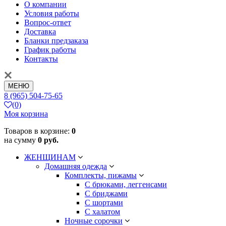
О компании
Условия работы
Вопрос-ответ
Доставка
Бланки предзаказа
График работы
Контакты
МЕНЮ
8 (965) 504-75-65
(0)
Моя корзина
Товаров в корзине:
0
на сумму
0 руб.
ЖЕНЩИНАМ
Домашняя одежда
Комплекты, пижамы
С брюками, леггенсами
С бриджами
С шортами
С халатом
Ночные сорочки