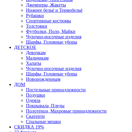
Джемперы, Жакеты
Нижнее бельё и Термобельё
Рубашки
Спортивные костюмы
Толстовки
Футболки, Поло, Майки
Чулочно-носочные изделия
Шарфы, Головные уборы
ДЕТСКОЕ
Девочкам
Мальчикам
Халаты
Чулочно-носочные изделия
Шарфы, Головные уборы
Новорожденным
ДОМ
Постельные принадлежности
Подушки
Одеяла
Покрывала, Пледы
Полотенца, Махровые принадлежности
Скатерти
Спальные мешки
СКИДКА 19%