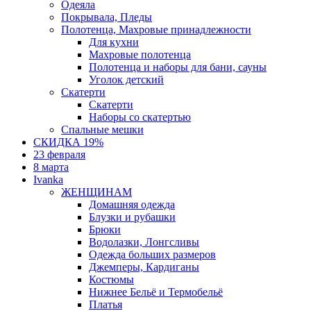
Одеяла
Покрывала, Пледы
Полотенца, Махровые принадлежности
Для кухни
Махровые полотенца
Полотенца и наборы для бани, сауны
Уголок детский
Скатерти
Скатерти
Наборы со скатертью
Спальные мешки
СКИДКА 19%
23 февраля
8 марта
Ivanka
ЖЕНЩИНАМ
Домашняя одежда
Блузки и рубашки
Брюки
Водолазки, Лонгсливы
Одежда больших размеров
Джемперы, Кардиганы
Костюмы
Нижнее Бельё и Термобельё
Платья