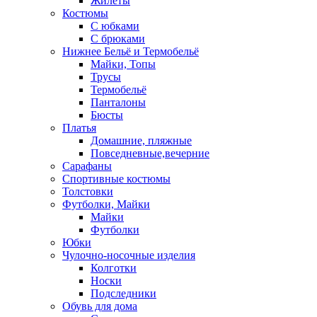
Жилеты
Костюмы
С юбками
С брюками
Нижнее Бельё и Термобельё
Майки, Топы
Трусы
Термобельё
Панталоны
Бюсты
Платья
Домашние, пляжные
Повседневные,вечерние
Сарафаны
Спортивные костюмы
Толстовки
Футболки, Майки
Майки
Футболки
Юбки
Чулочно-носочные изделия
Колготки
Носки
Подследники
Обувь для дома