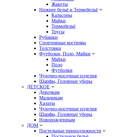
Жакеты
Нижнее бельё и Термобельё
Кальсоны
Майки
Термобельё
Трусы
Рубашки
Спортивные костюмы
Толстовки
Футболки, Поло, Майки
Майки
Поло
Футболки
Чулочно-носочные изделия
Шарфы, Головные уборы
ДЕТСКОЕ
Девочкам
Мальчикам
Халаты
Чулочно-носочные изделия
Шарфы, Головные уборы
Новорожденным
ДОМ
Постельные принадлежности
Постельное бельё