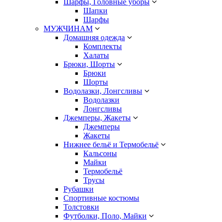
Шарфы, Головные уборы
Шапки
Шарфы
МУЖЧИНАМ
Домашняя одежда
Комплекты
Халаты
Брюки, Шорты
Брюки
Шорты
Водолазки, Лонгсливы
Водолазки
Лонгсливы
Джемперы, Жакеты
Джемперы
Жакеты
Нижнее бельё и Термобельё
Кальсоны
Майки
Термобельё
Трусы
Рубашки
Спортивные костюмы
Толстовки
Футболки, Поло, Майки