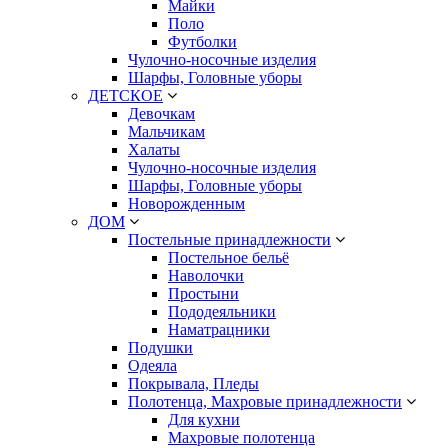
Майки
Поло
Футболки
Чулочно-носочные изделия
Шарфы, Головные уборы
ДЕТСКОЕ
Девочкам
Мальчикам
Халаты
Чулочно-носочные изделия
Шарфы, Головные уборы
Новорожденным
ДОМ
Постельные принадлежности
Постельное бельё
Наволочки
Простыни
Пододеяльники
Наматрацники
Подушки
Одеяла
Покрывала, Пледы
Полотенца, Махровые принадлежности
Для кухни
Махровые полотенца