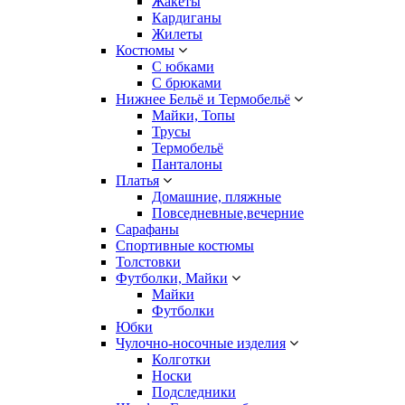
Жакеты
Кардиганы
Жилеты
Костюмы
С юбками
С брюками
Нижнее Бельё и Термобельё
Майки, Топы
Трусы
Термобельё
Панталоны
Платья
Домашние, пляжные
Повседневные,вечерние
Сарафаны
Спортивные костюмы
Толстовки
Футболки, Майки
Майки
Футболки
Юбки
Чулочно-носочные изделия
Колготки
Носки
Подследники