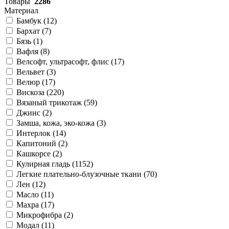
Товары
2286
Материал
Бамбук (
12
)
Бархат (
7
)
Бязь (
1
)
Вафля (
8
)
Велсофт, ультрасофт, флис (
17
)
Вельвет (
3
)
Велюр (
17
)
Вискоза (
220
)
Вязаный трикотаж (
59
)
Джинс (
2
)
Замша, кожа, эко-кожа (
3
)
Интерлок (
14
)
Капитоний (
2
)
Кашкорсе (
2
)
Кулирная гладь (
1152
)
Легкие плательно-блузочные ткани (
70
)
Лен (
12
)
Масло (
11
)
Махра (
17
)
Микрофибра (
2
)
Модал (
11
)