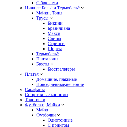
С брюками
Нижнее Бельё и Термобельё
Майки, Топы
Трусы
Бикини
Бразилиана
Макси
Слипы
Стринги
Шорты
Термобельё
Панталоны
Бюсты
Бюстгальтеры
Платья
Домашние, пляжные
Повседневные,вечерние
Сарафаны
Спортивные костюмы
Толстовки
Футболки, Майки
Майки
Футболки
Однотонные
С принтом