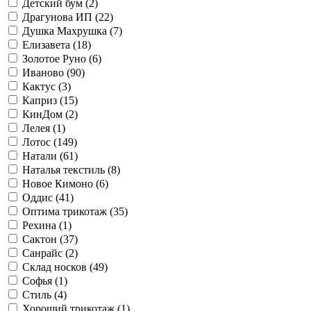
Детский бум (
2
)
Драгунова ИП (
22
)
Душка Махрушка (
7
)
Елизавета (
18
)
Золотое Руно (
6
)
Иваново (
90
)
Кактус (
3
)
Каприз (
15
)
КинДом (
2
)
Лелея (
1
)
Лотос (
149
)
Натали (
61
)
Наталья текстиль (
8
)
Новое Кимоно (
6
)
Оддис (
41
)
Оптима трикотаж (
35
)
Рехина (
1
)
Сактон (
37
)
Санрайс (
2
)
Склад носков (
49
)
Софья (
1
)
Стиль (
4
)
Хороший трикотаж (
1
)