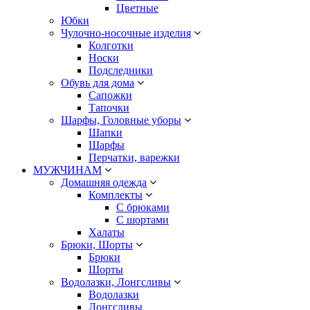
Цветные
Юбки
Чулочно-носочные изделия
Колготки
Носки
Подследники
Обувь для дома
Сапожки
Тапочки
Шарфы, Головные уборы
Шапки
Шарфы
Перчатки, варежки
МУЖЧИНАМ
Домашняя одежда
Комплекты
С брюками
С шортами
Халаты
Брюки, Шорты
Брюки
Шорты
Водолазки, Лонгсливы
Водолазки
Лонгсливы