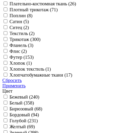
Плательно-костюмная ткань (
26
)
Плотный трикотаж (
71
)
Поплин (
8
)
Сатин (
5
)
Ситец (
2
)
Текстиль (
2
)
Трикотаж (
300
)
Фланель (
3
)
Флис (
2
)
Футер (
153
)
Хлопок (
1
)
Хлопок текстиль (
1
)
Хлопчатобумажные ткани (
17
)
Сбросить
Применить
Цвет
Бежевый (
240
)
Белый (
358
)
Бирюзовый (
68
)
Бордовый (
94
)
Голубой (
231
)
Желтый (
69
)
Зеленый (
298
)