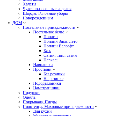
Халаты
Чулочно-носочные изделия
Шарфы, Головные уборы
Новорожденным
ДОМ
Постельные принадлежности
Постельное бельё
Поплин
Поплин Зима-Лето
Поплин Велсофт
Бязь
Сатин, Твил-сатин
Перкаль
Наволочки
Простыни
Без резинки
На резинке
Пододеяльники
Наматрацники
Подушки
Одеяла
Покрывала, Пледы
Полотенца, Махровые принадлежности
Для кухни
Махровые полотенца