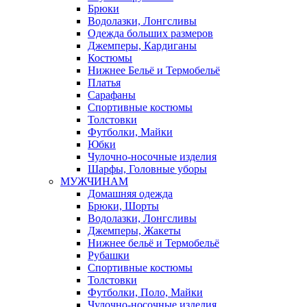
Брюки
Водолазки, Лонгсливы
Одежда больших размеров
Джемперы, Кардиганы
Костюмы
Нижнее Бельё и Термобельё
Платья
Сарафаны
Спортивные костюмы
Толстовки
Футболки, Майки
Юбки
Чулочно-носочные изделия
Шарфы, Головные уборы
МУЖЧИНАМ
Домашняя одежда
Брюки, Шорты
Водолазки, Лонгсливы
Джемперы, Жакеты
Нижнее бельё и Термобельё
Рубашки
Спортивные костюмы
Толстовки
Футболки, Поло, Майки
Чулочно-носочные изделия