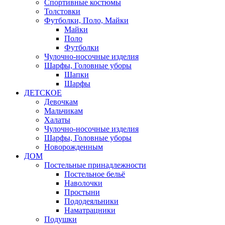
Спортивные костюмы
Толстовки
Футболки, Поло, Майки
Майки
Поло
Футболки
Чулочно-носочные изделия
Шарфы, Головные уборы
Шапки
Шарфы
ДЕТСКОЕ
Девочкам
Мальчикам
Халаты
Чулочно-носочные изделия
Шарфы, Головные уборы
Новорожденным
ДОМ
Постельные принадлежности
Постельное бельё
Наволочки
Простыни
Пододеяльники
Наматрацники
Подушки