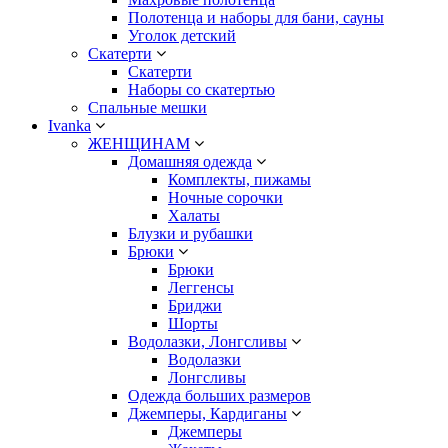
Полотенца и наборы для бани, сауны
Уголок детский
Скатерти
Скатерти
Наборы со скатертью
Спальные мешки
Ivanka
ЖЕНЩИНАМ
Домашняя одежда
Комплекты, пижамы
Ночные сорочки
Халаты
Блузки и рубашки
Брюки
Брюки
Леггенсы
Бриджи
Шорты
Водолазки, Лонгсливы
Водолазки
Лонгсливы
Одежда больших размеров
Джемперы, Кардиганы
Джемперы