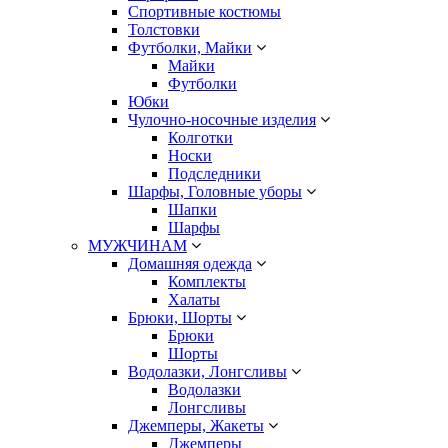
Спортивные костюмы
Толстовки
Футболки, Майки
Майки
Футболки
Юбки
Чулочно-носочные изделия
Колготки
Носки
Подследники
Шарфы, Головные уборы
Шапки
Шарфы
МУЖЧИНАМ
Домашняя одежда
Комплекты
Халаты
Брюки, Шорты
Брюки
Шорты
Водолазки, Лонгсливы
Водолазки
Лонгсливы
Джемперы, Жакеты
Джемперы