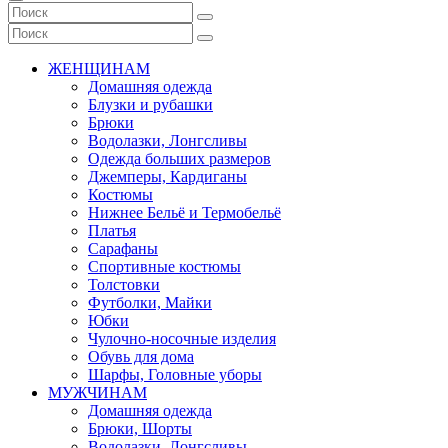
ЖЕНЩИНАМ
Домашняя одежда
Блузки и рубашки
Брюки
Водолазки, Лонгсливы
Одежда больших размеров
Джемперы, Кардиганы
Костюмы
Нижнее Бельё и Термобельё
Платья
Сарафаны
Спортивные костюмы
Толстовки
Футболки, Майки
Юбки
Чулочно-носочные изделия
Обувь для дома
Шарфы, Головные уборы
МУЖЧИНАМ
Домашняя одежда
Брюки, Шорты
Водолазки, Лонгсливы