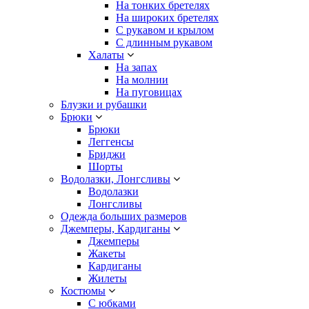
На тонких бретелях
На широких бретелях
С рукавом и крылом
С длинным рукавом
Халаты
На запах
На молнии
На пуговицах
Блузки и рубашки
Брюки
Брюки
Леггенсы
Бриджи
Шорты
Водолазки, Лонгсливы
Водолазки
Лонгсливы
Одежда больших размеров
Джемперы, Кардиганы
Джемперы
Жакеты
Кардиганы
Жилеты
Костюмы
С юбками