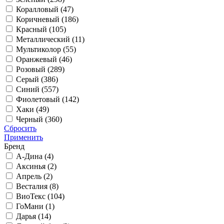
Коралловый (
47
)
Коричневый (
186
)
Красный (
105
)
Металлический (
11
)
Мультиколор (
55
)
Оранжевый (
46
)
Розовый (
289
)
Серый (
386
)
Синий (
557
)
Фиолетовый (
142
)
Хаки (
49
)
Черный (
360
)
Сбросить
Применить
Бренд
А-Дина (
4
)
Аксинья (
2
)
Апрель (
2
)
Весталия (
8
)
ВиоТекс (
104
)
ГоМани (
1
)
Дарья (
14
)