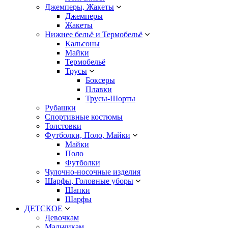
Джемперы, Жакеты
Джемперы
Жакеты
Нижнее бельё и Термобельё
Кальсоны
Майки
Термобельё
Трусы
Боксеры
Плавки
Трусы-Шорты
Рубашки
Спортивные костюмы
Толстовки
Футболки, Поло, Майки
Майки
Поло
Футболки
Чулочно-носочные изделия
Шарфы, Головные уборы
Шапки
Шарфы
ДЕТСКОЕ
Девочкам
Мальчикам