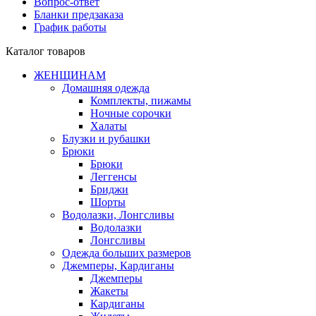
Вопрос-ответ
Бланки предзаказа
График работы
Каталог товаров
ЖЕНЩИНАМ
Домашняя одежда
Комплекты, пижамы
Ночные сорочки
Халаты
Блузки и рубашки
Брюки
Брюки
Леггенсы
Бриджи
Шорты
Водолазки, Лонгсливы
Водолазки
Лонгсливы
Одежда больших размеров
Джемперы, Кардиганы
Джемперы
Жакеты
Кардиганы