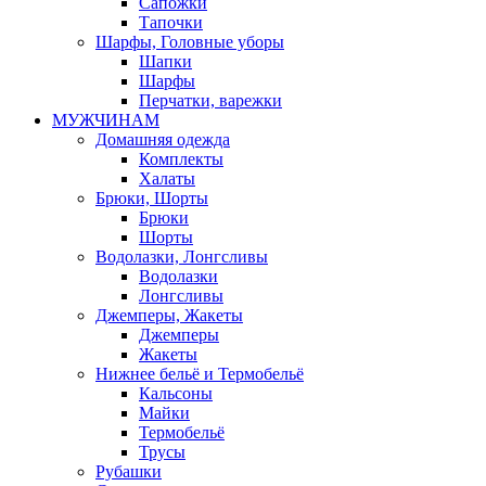
Сапожки
Тапочки
Шарфы, Головные уборы
Шапки
Шарфы
Перчатки, варежки
МУЖЧИНАМ
Домашняя одежда
Комплекты
Халаты
Брюки, Шорты
Брюки
Шорты
Водолазки, Лонгсливы
Водолазки
Лонгсливы
Джемперы, Жакеты
Джемперы
Жакеты
Нижнее бельё и Термобельё
Кальсоны
Майки
Термобельё
Трусы
Рубашки