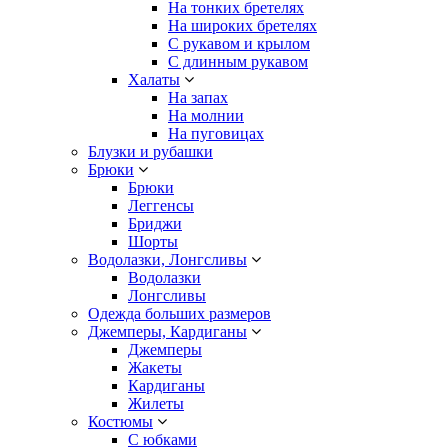
На тонких бретелях
На широких бретелях
С рукавом и крылом
С длинным рукавом
Халаты
На запах
На молнии
На пуговицах
Блузки и рубашки
Брюки
Брюки
Леггенсы
Бриджи
Шорты
Водолазки, Лонгсливы
Водолазки
Лонгсливы
Одежда больших размеров
Джемперы, Кардиганы
Джемперы
Жакеты
Кардиганы
Жилеты
Костюмы
С юбками