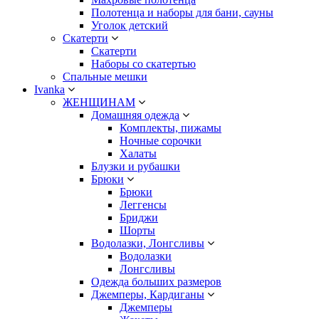
Полотенца и наборы для бани, сауны
Уголок детский
Скатерти
Скатерти
Наборы со скатертью
Спальные мешки
Ivanka
ЖЕНЩИНАМ
Домашняя одежда
Комплекты, пижамы
Ночные сорочки
Халаты
Блузки и рубашки
Брюки
Брюки
Леггенсы
Бриджи
Шорты
Водолазки, Лонгсливы
Водолазки
Лонгсливы
Одежда больших размеров
Джемперы, Кардиганы
Джемперы