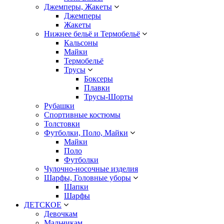
Джемперы, Жакеты
Джемперы
Жакеты
Нижнее бельё и Термобельё
Кальсоны
Майки
Термобельё
Трусы
Боксеры
Плавки
Трусы-Шорты
Рубашки
Спортивные костюмы
Толстовки
Футболки, Поло, Майки
Майки
Поло
Футболки
Чулочно-носочные изделия
Шарфы, Головные уборы
Шапки
Шарфы
ДЕТСКОЕ
Девочкам
Мальчикам