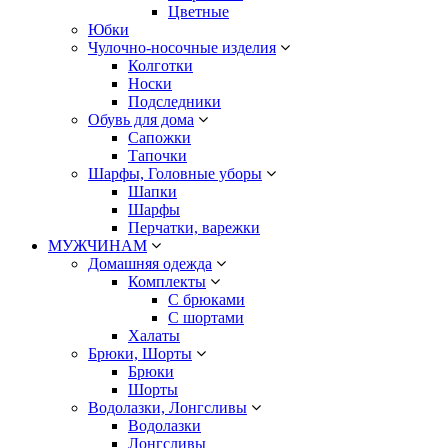
Цветные
Юбки
Чулочно-носочные изделия
Колготки
Носки
Подследники
Обувь для дома
Сапожки
Тапочки
Шарфы, Головные уборы
Шапки
Шарфы
Перчатки, варежки
МУЖЧИНАМ
Домашняя одежда
Комплекты
С брюками
С шортами
Халаты
Брюки, Шорты
Брюки
Шорты
Водолазки, Лонгсливы
Водолазки
Лонгсливы