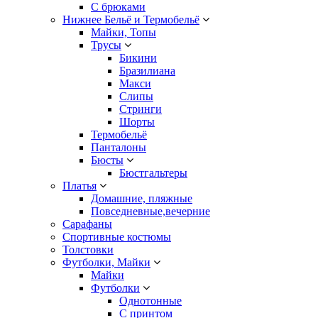
С брюками
Нижнее Бельё и Термобельё
Майки, Топы
Трусы
Бикини
Бразилиана
Макси
Слипы
Стринги
Шорты
Термобельё
Панталоны
Бюсты
Бюстгальтеры
Платья
Домашние, пляжные
Повседневные,вечерние
Сарафаны
Спортивные костюмы
Толстовки
Футболки, Майки
Майки
Футболки
Однотонные
С принтом