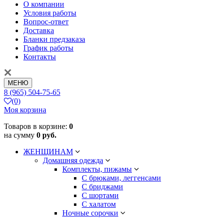
О компании
Условия работы
Вопрос-ответ
Доставка
Бланки предзаказа
График работы
Контакты
МЕНЮ
8 (965) 504-75-65
(0)
Моя корзина
Товаров в корзине:
0
на сумму
0 руб.
ЖЕНЩИНАМ
Домашняя одежда
Комплекты, пижамы
С брюками, леггенсами
С бриджами
С шортами
С халатом
Ночные сорочки