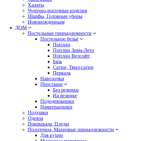
Халаты
Чулочно-носочные изделия
Шарфы, Головные уборы
Новорожденным
ДОМ
Постельные принадлежности
Постельное бельё
Поплин
Поплин Зима-Лето
Поплин Велсофт
Бязь
Сатин, Твил-сатин
Перкаль
Наволочки
Простыни
Без резинки
На резинке
Пододеяльники
Наматрацники
Подушки
Одеяла
Покрывала, Пледы
Полотенца, Махровые принадлежности
Для кухни
Махровые полотенца