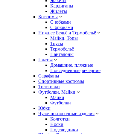
Жакеты
Кардиганы
Жилеты
Костюмы
С юбками
С брюками
Нижнее Бельё и Термобельё
Майки, Топы
Трусы
Термобельё
Панталоны
Платья
Домашние, пляжные
Повседневные,вечерние
Сарафаны
Спортивные костюмы
Толстовки
Футболки, Майки
Майки
Футболки
Юбки
Чулочно-носочные изделия
Колготки
Носки
Подследники