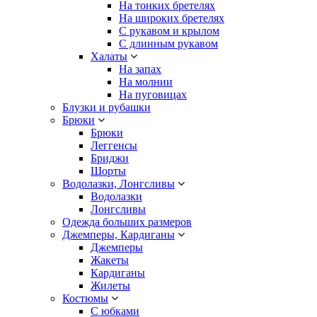
На тонких бретелях
На широких бретелях
С рукавом и крылом
С длинным рукавом
Халаты
На запах
На молнии
На пуговицах
Блузки и рубашки
Брюки
Брюки
Леггенсы
Бриджи
Шорты
Водолазки, Лонгсливы
Водолазки
Лонгсливы
Одежда больших размеров
Джемперы, Кардиганы
Джемперы
Жакеты
Кардиганы
Жилеты
Костюмы
С юбками