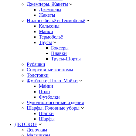
Джемперы, Жакеты
Джемперы
Жакеты
Нижнее бельё и Термобельё
Кальсоны
Майки
Термобельё
Трусы
Боксеры
Плавки
Трусы-Шорты
Рубашки
Спортивные костюмы
Толстовки
Футболки, Поло, Майки
Майки
Поло
Футболки
Чулочно-носочные изделия
Шарфы, Головные уборы
Шапки
Шарфы
ДЕТСКОЕ
Девочкам
Мальчикам