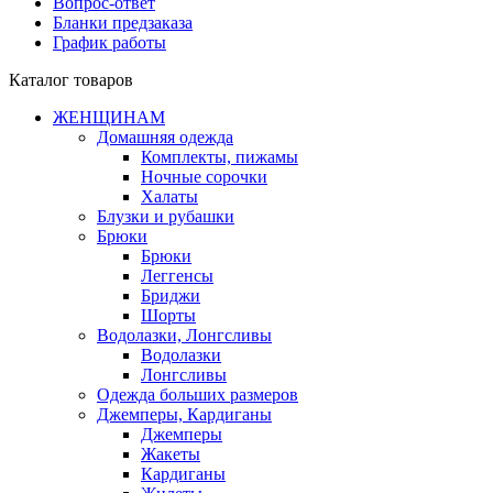
Вопрос-ответ
Бланки предзаказа
График работы
Каталог товаров
ЖЕНЩИНАМ
Домашняя одежда
Комплекты, пижамы
Ночные сорочки
Халаты
Блузки и рубашки
Брюки
Брюки
Леггенсы
Бриджи
Шорты
Водолазки, Лонгсливы
Водолазки
Лонгсливы
Одежда больших размеров
Джемперы, Кардиганы
Джемперы
Жакеты
Кардиганы