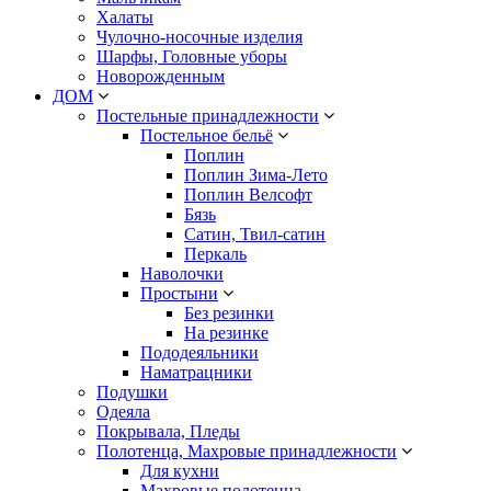
Халаты
Чулочно-носочные изделия
Шарфы, Головные уборы
Новорожденным
ДОМ
Постельные принадлежности
Постельное бельё
Поплин
Поплин Зима-Лето
Поплин Велсофт
Бязь
Сатин, Твил-сатин
Перкаль
Наволочки
Простыни
Без резинки
На резинке
Пододеяльники
Наматрацники
Подушки
Одеяла
Покрывала, Пледы
Полотенца, Махровые принадлежности
Для кухни
Махровые полотенца