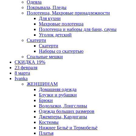
Одеяла
Покрывала, Пледы
Полотенца, Махровые принадлежности
Для кухни
Махровые полотенца
Полотенца и наборы для бани, сауны
Уголок детский
Скатерти
Скатерти
Наборы со скатертью
Спальные мешки
СКИДКА 19%
23 февраля
8 марта
Ivanka
ЖЕНЩИНАМ
Домашняя одежда
Блузки и рубашки
Брюки
Водолазки, Лонгсливы
Одежда больших размеров
Джемперы, Кардиганы
Костюмы
Нижнее Бельё и Термобельё
Платья