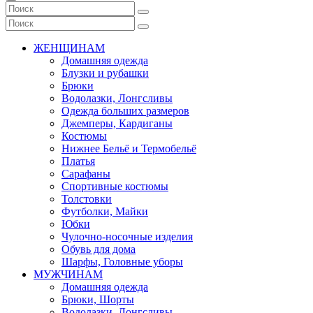
ЖЕНЩИНАМ
Домашняя одежда
Блузки и рубашки
Брюки
Водолазки, Лонгсливы
Одежда больших размеров
Джемперы, Кардиганы
Костюмы
Нижнее Бельё и Термобельё
Платья
Сарафаны
Спортивные костюмы
Толстовки
Футболки, Майки
Юбки
Чулочно-носочные изделия
Обувь для дома
Шарфы, Головные уборы
МУЖЧИНАМ
Домашняя одежда
Брюки, Шорты
Водолазки, Лонгсливы