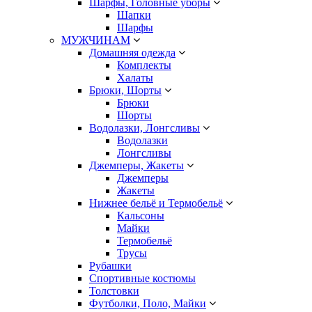
Шарфы, Головные уборы
Шапки
Шарфы
МУЖЧИНАМ
Домашняя одежда
Комплекты
Халаты
Брюки, Шорты
Брюки
Шорты
Водолазки, Лонгсливы
Водолазки
Лонгсливы
Джемперы, Жакеты
Джемперы
Жакеты
Нижнее бельё и Термобельё
Кальсоны
Майки
Термобельё
Трусы
Рубашки
Спортивные костюмы
Толстовки
Футболки, Поло, Майки