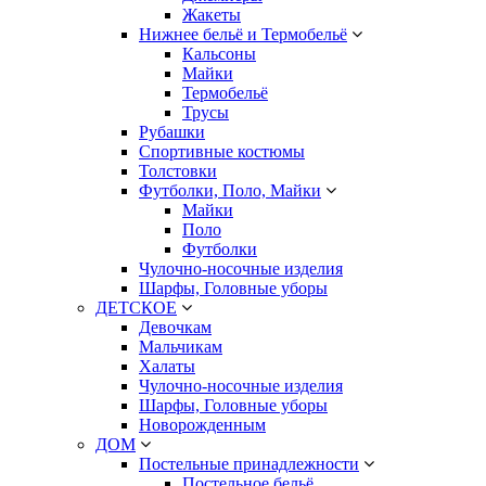
Жакеты
Нижнее бельё и Термобельё
Кальсоны
Майки
Термобельё
Трусы
Рубашки
Спортивные костюмы
Толстовки
Футболки, Поло, Майки
Майки
Поло
Футболки
Чулочно-носочные изделия
Шарфы, Головные уборы
ДЕТСКОЕ
Девочкам
Мальчикам
Халаты
Чулочно-носочные изделия
Шарфы, Головные уборы
Новорожденным
ДОМ
Постельные принадлежности
Постельное бельё