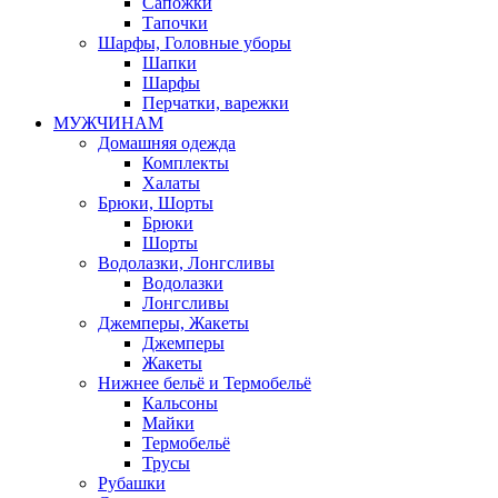
Сапожки
Тапочки
Шарфы, Головные уборы
Шапки
Шарфы
Перчатки, варежки
МУЖЧИНАМ
Домашняя одежда
Комплекты
Халаты
Брюки, Шорты
Брюки
Шорты
Водолазки, Лонгсливы
Водолазки
Лонгсливы
Джемперы, Жакеты
Джемперы
Жакеты
Нижнее бельё и Термобельё
Кальсоны
Майки
Термобельё
Трусы
Рубашки