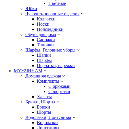
Цветные
Юбки
Чулочно-носочные изделия
Колготки
Носки
Подследники
Обувь для дома
Сапожки
Тапочки
Шарфы, Головные уборы
Шапки
Шарфы
Перчатки, варежки
МУЖЧИНАМ
Домашняя одежда
Комплекты
С брюками
С шортами
Халаты
Брюки, Шорты
Брюки
Шорты
Водолазки, Лонгсливы
Водолазки
Лонгсливы