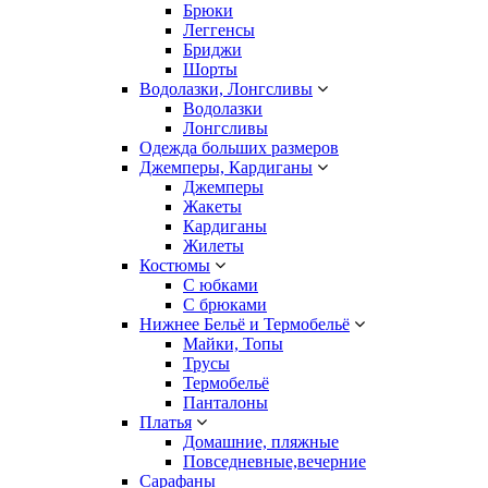
Брюки
Леггенсы
Бриджи
Шорты
Водолазки, Лонгсливы
Водолазки
Лонгсливы
Одежда больших размеров
Джемперы, Кардиганы
Джемперы
Жакеты
Кардиганы
Жилеты
Костюмы
С юбками
С брюками
Нижнее Бельё и Термобельё
Майки, Топы
Трусы
Термобельё
Панталоны
Платья
Домашние, пляжные
Повседневные,вечерние
Сарафаны