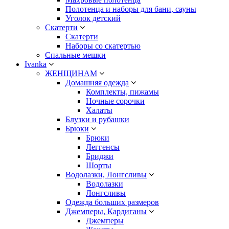
Полотенца и наборы для бани, сауны
Уголок детский
Скатерти
Скатерти
Наборы со скатертью
Спальные мешки
Ivanka
ЖЕНЩИНАМ
Домашняя одежда
Комплекты, пижамы
Ночные сорочки
Халаты
Блузки и рубашки
Брюки
Брюки
Леггенсы
Бриджи
Шорты
Водолазки, Лонгсливы
Водолазки
Лонгсливы
Одежда больших размеров
Джемперы, Кардиганы
Джемперы