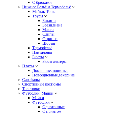
С брюками
Нижнее Бельё и Термобельё
Майки, Топы
Трусы
Бикини
Бразилиана
Макси
Слипы
Стринги
Шорты
Термобельё
Панталоны
Бюсты
Бюстгальтеры
Платья
Домашние, пляжные
Повседневные,вечерние
Сарафаны
Спортивные костюмы
Толстовки
Футболки, Майки
Майки
Футболки
Однотонные
С принтом