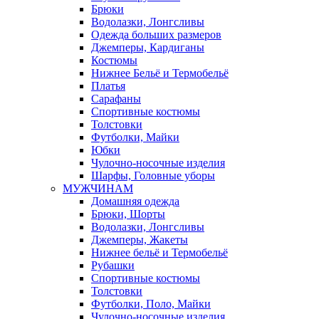
Брюки
Водолазки, Лонгсливы
Одежда больших размеров
Джемперы, Кардиганы
Костюмы
Нижнее Бельё и Термобельё
Платья
Сарафаны
Спортивные костюмы
Толстовки
Футболки, Майки
Юбки
Чулочно-носочные изделия
Шарфы, Головные уборы
МУЖЧИНАМ
Домашняя одежда
Брюки, Шорты
Водолазки, Лонгсливы
Джемперы, Жакеты
Нижнее бельё и Термобельё
Рубашки
Спортивные костюмы
Толстовки
Футболки, Поло, Майки
Чулочно-носочные изделия