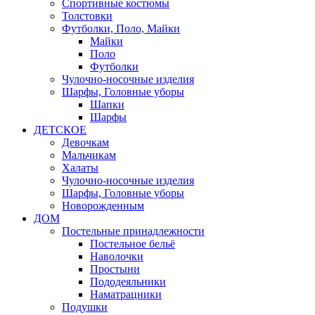
Спортивные костюмы
Толстовки
Футболки, Поло, Майки
Майки
Поло
Футболки
Чулочно-носочные изделия
Шарфы, Головные уборы
Шапки
Шарфы
ДЕТСКОЕ
Девочкам
Мальчикам
Халаты
Чулочно-носочные изделия
Шарфы, Головные уборы
Новорожденным
ДОМ
Постельные принадлежности
Постельное бельё
Наволочки
Простыни
Пододеяльники
Наматрацники
Подушки