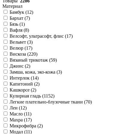
Товары
2286
Материал
Бамбук (
12
)
Бархат (
7
)
Бязь (
1
)
Вафля (
8
)
Велсофт, ультрасофт, флис (
17
)
Вельвет (
3
)
Велюр (
17
)
Вискоза (
220
)
Вязаный трикотаж (
59
)
Джинс (
2
)
Замша, кожа, эко-кожа (
3
)
Интерлок (
14
)
Капитоний (
2
)
Кашкорсе (
2
)
Кулирная гладь (
1152
)
Легкие плательно-блузочные ткани (
70
)
Лен (
12
)
Масло (
11
)
Махра (
17
)
Микрофибра (
2
)
Модал (
11
)