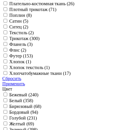
Плательно-костюмная ткань (
26
)
Плотный трикотаж (
71
)
Поплин (
8
)
Сатин (
5
)
Ситец (
2
)
Текстиль (
2
)
Трикотаж (
300
)
Фланель (
3
)
Флис (
2
)
Футер (
153
)
Хлопок (
1
)
Хлопок текстиль (
1
)
Хлопчатобумажные ткани (
17
)
Сбросить
Применить
Цвет
Бежевый (
240
)
Белый (
358
)
Бирюзовый (
68
)
Бордовый (
94
)
Голубой (
231
)
Желтый (
69
)
Зеленый (
298
)