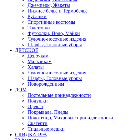
Джемперы, Жакеты
Нижнее бельё и Термобельё
Рубашки
Спортивные костюмы
Толстовки
Футболки, Поло, Майки
Чулочно-носочные изделия
Шарфы, Головные уборы
ДЕТСКОЕ
Девочкам
Мальчикам
Халаты
Чулочно-носочные изделия
Шарфы, Головные уборы
Новорожденным
ДОМ
Постельные принадлежности
Подушки
Одеяла
Покрывала, Пледы
Полотенца, Махровые принадлежности
Скатерти
Спальные мешки
СКИДКА 19%