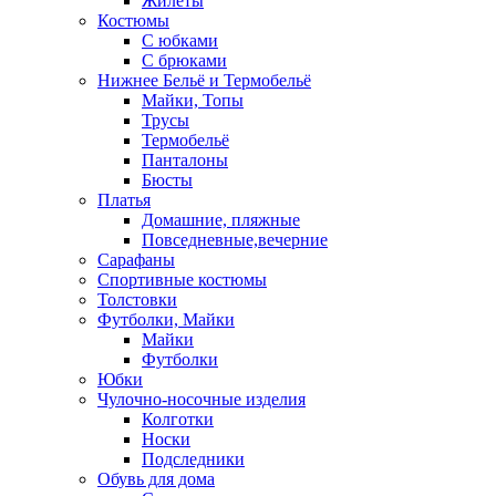
Жилеты
Костюмы
С юбками
С брюками
Нижнее Бельё и Термобельё
Майки, Топы
Трусы
Термобельё
Панталоны
Бюсты
Платья
Домашние, пляжные
Повседневные,вечерние
Сарафаны
Спортивные костюмы
Толстовки
Футболки, Майки
Майки
Футболки
Юбки
Чулочно-носочные изделия
Колготки
Носки
Подследники
Обувь для дома