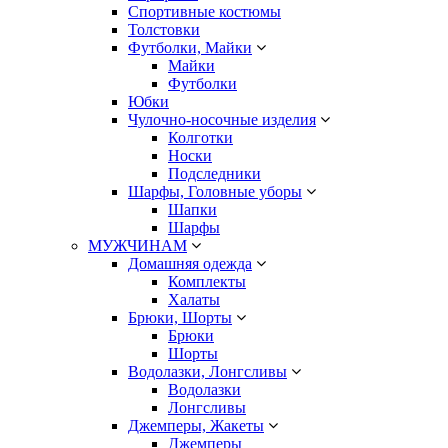
Спортивные костюмы
Толстовки
Футболки, Майки
Майки
Футболки
Юбки
Чулочно-носочные изделия
Колготки
Носки
Подследники
Шарфы, Головные уборы
Шапки
Шарфы
МУЖЧИНАМ
Домашняя одежда
Комплекты
Халаты
Брюки, Шорты
Брюки
Шорты
Водолазки, Лонгсливы
Водолазки
Лонгсливы
Джемперы, Жакеты
Джемперы