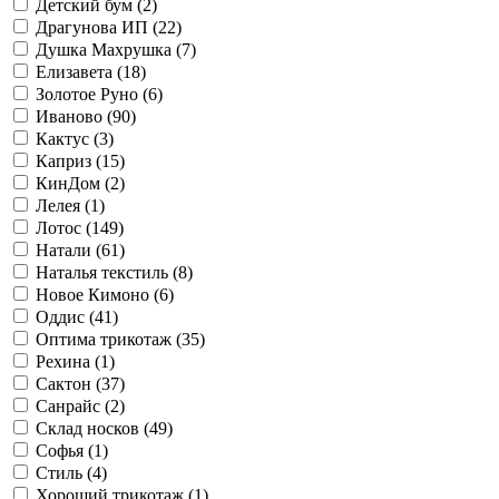
Детский бум (
2
)
Драгунова ИП (
22
)
Душка Махрушка (
7
)
Елизавета (
18
)
Золотое Руно (
6
)
Иваново (
90
)
Кактус (
3
)
Каприз (
15
)
КинДом (
2
)
Лелея (
1
)
Лотос (
149
)
Натали (
61
)
Наталья текстиль (
8
)
Новое Кимоно (
6
)
Оддис (
41
)
Оптима трикотаж (
35
)
Рехина (
1
)
Сактон (
37
)
Санрайс (
2
)
Склад носков (
49
)
Софья (
1
)
Стиль (
4
)
Хороший трикотаж (
1
)