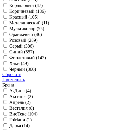
Коралловый (
47
)
Коричневый (
186
)
Красный (
105
)
Металлический (
11
)
Мультиколор (
55
)
Оранжевый (
46
)
Розовый (
289
)
Серый (
386
)
Синий (
557
)
Фиолетовый (
142
)
Хаки (
49
)
Черный (
360
)
Сбросить
Применить
Бренд
А-Дина (
4
)
Аксинья (
2
)
Апрель (
2
)
Весталия (
8
)
ВиоТекс (
104
)
ГоМани (
1
)
Дарья (
14
)