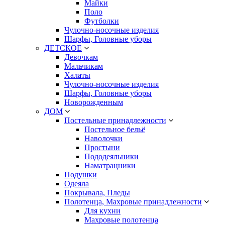
Майки
Поло
Футболки
Чулочно-носочные изделия
Шарфы, Головные уборы
ДЕТСКОЕ
Девочкам
Мальчикам
Халаты
Чулочно-носочные изделия
Шарфы, Головные уборы
Новорожденным
ДОМ
Постельные принадлежности
Постельное бельё
Наволочки
Простыни
Пододеяльники
Наматрацники
Подушки
Одеяла
Покрывала, Пледы
Полотенца, Махровые принадлежности
Для кухни
Махровые полотенца