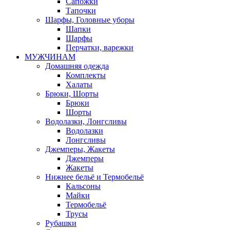
Сапожки
Тапочки
Шарфы, Головные уборы
Шапки
Шарфы
Перчатки, варежки
МУЖЧИНАМ
Домашняя одежда
Комплекты
Халаты
Брюки, Шорты
Брюки
Шорты
Водолазки, Лонгсливы
Водолазки
Лонгсливы
Джемперы, Жакеты
Джемперы
Жакеты
Нижнее бельё и Термобельё
Кальсоны
Майки
Термобельё
Трусы
Рубашки