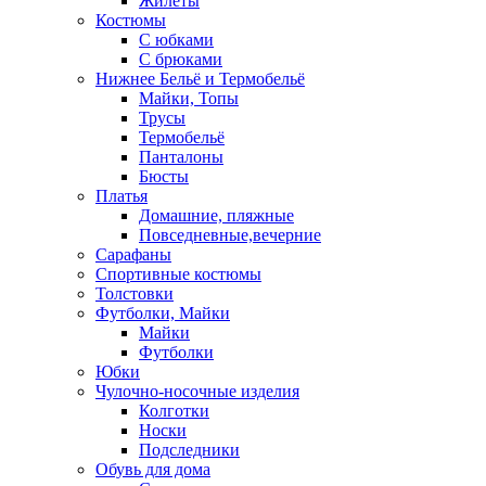
Жилеты
Костюмы
С юбками
С брюками
Нижнее Бельё и Термобельё
Майки, Топы
Трусы
Термобельё
Панталоны
Бюсты
Платья
Домашние, пляжные
Повседневные,вечерние
Сарафаны
Спортивные костюмы
Толстовки
Футболки, Майки
Майки
Футболки
Юбки
Чулочно-носочные изделия
Колготки
Носки
Подследники
Обувь для дома