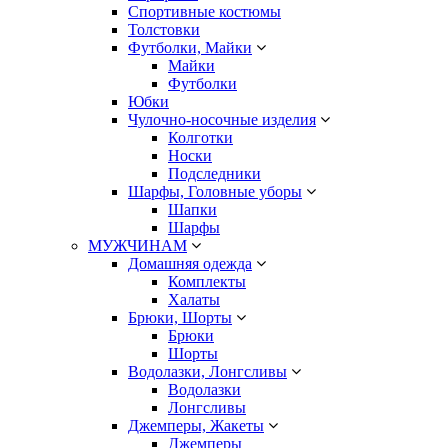
Спортивные костюмы
Толстовки
Футболки, Майки
Майки
Футболки
Юбки
Чулочно-носочные изделия
Колготки
Носки
Подследники
Шарфы, Головные уборы
Шапки
Шарфы
МУЖЧИНАМ
Домашняя одежда
Комплекты
Халаты
Брюки, Шорты
Брюки
Шорты
Водолазки, Лонгсливы
Водолазки
Лонгсливы
Джемперы, Жакеты
Джемперы