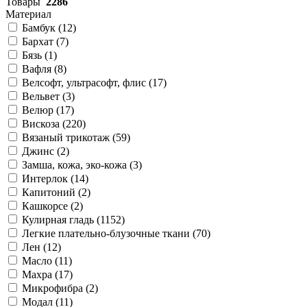
Товары
2286
Материал
Бамбук (
12
)
Бархат (
7
)
Бязь (
1
)
Вафля (
8
)
Велсофт, ультрасофт, флис (
17
)
Вельвет (
3
)
Велюр (
17
)
Вискоза (
220
)
Вязаный трикотаж (
59
)
Джинс (
2
)
Замша, кожа, эко-кожа (
3
)
Интерлок (
14
)
Капитоний (
2
)
Кашкорсе (
2
)
Кулирная гладь (
1152
)
Легкие плательно-блузочные ткани (
70
)
Лен (
12
)
Масло (
11
)
Махра (
17
)
Микрофибра (
2
)
Модал (
11
)