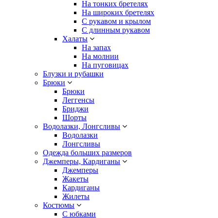
На тонких бретелях
На широких бретелях
С рукавом и крылом
С длинным рукавом
Халаты
На запах
На молнии
На пуговицах
Блузки и рубашки
Брюки
Брюки
Леггенсы
Бриджи
Шорты
Водолазки, Лонгсливы
Водолазки
Лонгсливы
Одежда больших размеров
Джемперы, Кардиганы
Джемперы
Жакеты
Кардиганы
Жилеты
Костюмы
С юбками