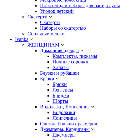
Полотенца и наборы для бани, сауны
Уголок детский
Скатерти
Скатерти
Наборы со скатертью
Спальные мешки
Ivanka
ЖЕНЩИНАМ
Домашняя одежда
Комплекты, пижамы
Ночные сорочки
Халаты
Блузки и рубашки
Брюки
Брюки
Леггенсы
Бриджи
Шорты
Водолазки, Лонгсливы
Водолазки
Лонгсливы
Одежда больших размеров
Джемперы, Кардиганы
Джемперы