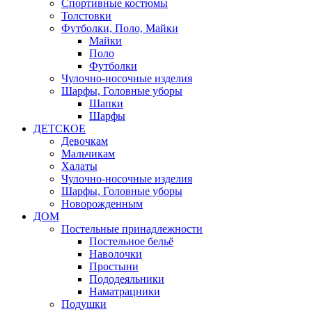
Спортивные костюмы
Толстовки
Футболки, Поло, Майки
Майки
Поло
Футболки
Чулочно-носочные изделия
Шарфы, Головные уборы
Шапки
Шарфы
ДЕТСКОЕ
Девочкам
Мальчикам
Халаты
Чулочно-носочные изделия
Шарфы, Головные уборы
Новорожденным
ДОМ
Постельные принадлежности
Постельное бельё
Наволочки
Простыни
Пододеяльники
Наматрацники
Подушки