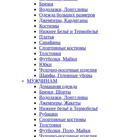
Брюки
Водолазки, Лонгсливы
Одежда больших размеров
Джемперы, Кардиганы
Костюмы
Нижнее Бельё и Термобельё
Платья
Сарафаны
Спортивные костюмы
Толстовки
Футболки, Майки
Юбки
Чулочно-носочные изделия
Шарфы, Головные уборы
МУЖЧИНАМ
Домашняя одежда
Брюки, Шорты
Водолазки, Лонгсливы
Джемперы, Жакеты
Нижнее бельё и Термобельё
Рубашки
Спортивные костюмы
Толстовки
Футболки, Поло, Майки
Чулочно-носочные изделия