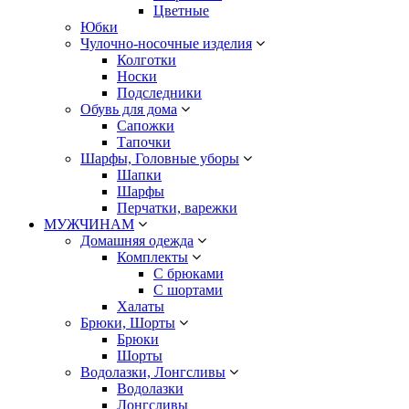
Цветные
Юбки
Чулочно-носочные изделия
Колготки
Носки
Подследники
Обувь для дома
Сапожки
Тапочки
Шарфы, Головные уборы
Шапки
Шарфы
Перчатки, варежки
МУЖЧИНАМ
Домашняя одежда
Комплекты
С брюками
С шортами
Халаты
Брюки, Шорты
Брюки
Шорты
Водолазки, Лонгсливы
Водолазки
Лонгсливы