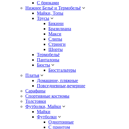
С брюками
Нижнее Бельё и Термобельё
Майки, Топы
Трусы
Бикини
Бразилиана
Макси
Слипы
Стринги
Шорты
Термобельё
Панталоны
Бюсты
Бюстгальтеры
Платья
Домашние, пляжные
Повседневные,вечерние
Сарафаны
Спортивные костюмы
Толстовки
Футболки, Майки
Майки
Футболки
Однотонные
С принтом