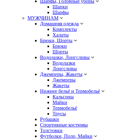
Шарфы, Головные уборы
Шапки
Шарфы
МУЖЧИНАМ
Домашняя одежда
Комплекты
Халаты
Брюки, Шорты
Брюки
Шорты
Водолазки, Лонгсливы
Водолазки
Лонгсливы
Джемперы, Жакеты
Джемперы
Жакеты
Нижнее бельё и Термобельё
Кальсоны
Майки
Термобельё
Трусы
Рубашки
Спортивные костюмы
Толстовки
Футболки, Поло, Майки