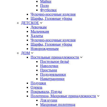
Майки
Поло
Футболки
Чулочно-носочные изделия
Шарфы, Головные уборы
ДЕТСКОЕ
Девочкам
Мальчикам
Халаты
Чулочно-носочные изделия
Шарфы, Головные уборы
Новорожденным
ДОМ
Постельные принадлежности
Постельное бельё
Наволочки
Простыни
Пододеяльники
Наматрацники
Подушки
Одеяла
Покрывала, Пледы
Полотенца, Махровые принадлежности
Для кухни
Махровые полотенца