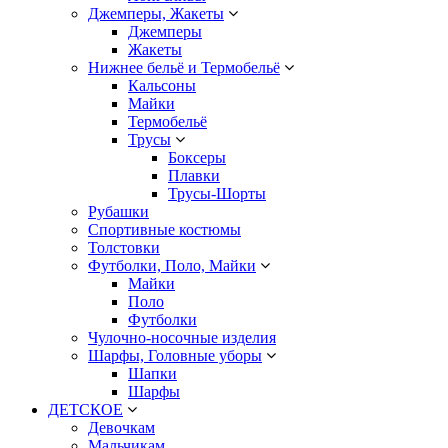
Джемперы, Жакеты
Джемперы
Жакеты
Нижнее бельё и Термобельё
Кальсоны
Майки
Термобельё
Трусы
Боксеры
Плавки
Трусы-Шорты
Рубашки
Спортивные костюмы
Толстовки
Футболки, Поло, Майки
Майки
Поло
Футболки
Чулочно-носочные изделия
Шарфы, Головные уборы
Шапки
Шарфы
ДЕТСКОЕ
Девочкам
Мальчикам