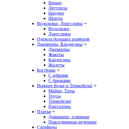
Брюки
Леггенсы
Бриджи
Шорты
Водолазки, Лонгсливы
Водолазки
Лонгсливы
Одежда больших размеров
Джемперы, Кардиганы
Джемперы
Жакеты
Кардиганы
Жилеты
Костюмы
С юбками
С брюками
Нижнее Бельё и Термобельё
Майки, Топы
Трусы
Термобельё
Панталоны
Платья
Домашние, пляжные
Повседневные,вечерние
Сарафаны