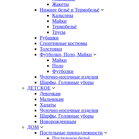
Жакеты
Нижнее бельё и Термобельё
Кальсоны
Майки
Термобельё
Трусы
Рубашки
Спортивные костюмы
Толстовки
Футболки, Поло, Майки
Майки
Поло
Футболки
Чулочно-носочные изделия
Шарфы, Головные уборы
ДЕТСКОЕ
Девочкам
Мальчикам
Халаты
Чулочно-носочные изделия
Шарфы, Головные уборы
Новорожденным
ДОМ
Постельные принадлежности
Постельное бельё