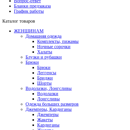
Вопрос-ответ
Бланки предзаказа
График работы
Каталог товаров
ЖЕНЩИНАМ
Домашняя одежда
Комплекты, пижамы
Ночные сорочки
Халаты
Блузки и рубашки
Брюки
Брюки
Леггенсы
Бриджи
Шорты
Водолазки, Лонгсливы
Водолазки
Лонгсливы
Одежда больших размеров
Джемперы, Кардиганы
Джемперы
Жакеты
Кардиганы