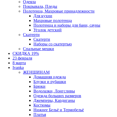
Одеяла
Покрывала, Пледы
Полотенца, Махровые принадлежности
Для кухни
Махровые полотенца
Полотенца и наборы для бани, сауны
Уголок детский
Скатерти
Скатерти
Наборы со скатертью
Спальные мешки
СКИДКА 19%
23 февраля
8 марта
Ivanka
ЖЕНЩИНАМ
Домашняя одежда
Блузки и рубашки
Брюки
Водолазки, Лонгсливы
Одежда больших размеров
Джемперы, Кардиганы
Костюмы
Нижнее Бельё и Термобельё
Платья