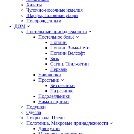
Халаты
Чулочно-носочные изделия
Шарфы, Головные уборы
Новорожденным
ДОМ
Постельные принадлежности
Постельное бельё
Поплин
Поплин Зима-Лето
Поплин Велсофт
Бязь
Сатин, Твил-сатин
Перкаль
Наволочки
Простыни
Без резинки
На резинке
Пододеяльники
Наматрацники
Подушки
Одеяла
Покрывала, Пледы
Полотенца, Махровые принадлежности
Для кухни
Махровые полотенца