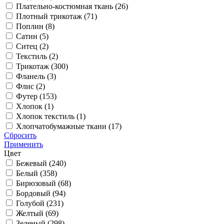
Плательно-костюмная ткань (
26
)
Плотный трикотаж (
71
)
Поплин (
8
)
Сатин (
5
)
Ситец (
2
)
Текстиль (
2
)
Трикотаж (
300
)
Фланель (
3
)
Флис (
2
)
Футер (
153
)
Хлопок (
1
)
Хлопок текстиль (
1
)
Хлопчатобумажные ткани (
17
)
Сбросить
Применить
Цвет
Бежевый (
240
)
Белый (
358
)
Бирюзовый (
68
)
Бордовый (
94
)
Голубой (
231
)
Желтый (
69
)
Зеленый (
298
)