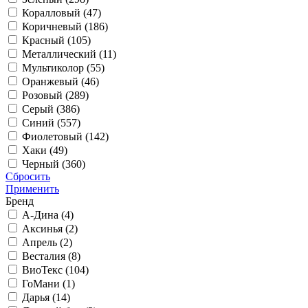
Коралловый (
47
)
Коричневый (
186
)
Красный (
105
)
Металлический (
11
)
Мультиколор (
55
)
Оранжевый (
46
)
Розовый (
289
)
Серый (
386
)
Синий (
557
)
Фиолетовый (
142
)
Хаки (
49
)
Черный (
360
)
Сбросить
Применить
Бренд
А-Дина (
4
)
Аксинья (
2
)
Апрель (
2
)
Весталия (
8
)
ВиоТекс (
104
)
ГоМани (
1
)
Дарья (
14
)