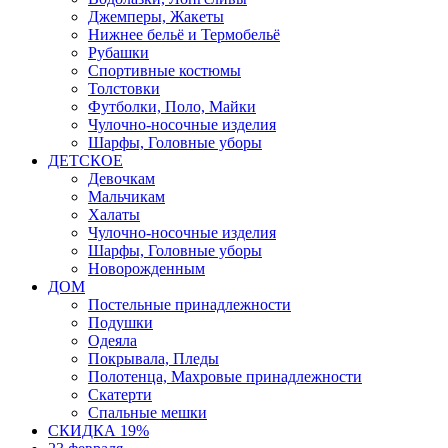
Джемперы, Жакеты
Нижнее бельё и Термобельё
Рубашки
Спортивные костюмы
Толстовки
Футболки, Поло, Майки
Чулочно-носочные изделия
Шарфы, Головные уборы
ДЕТСКОЕ
Девочкам
Мальчикам
Халаты
Чулочно-носочные изделия
Шарфы, Головные уборы
Новорожденным
ДОМ
Постельные принадлежности
Подушки
Одеяла
Покрывала, Пледы
Полотенца, Махровые принадлежности
Скатерти
Спальные мешки
СКИДКА 19%