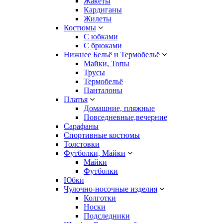
Жакеты
Кардиганы
Жилеты
Костюмы
С юбками
С брюками
Нижнее Бельё и Термобельё
Майки, Топы
Трусы
Термобельё
Панталоны
Платья
Домашние, пляжные
Повседневные,вечерние
Сарафаны
Спортивные костюмы
Толстовки
Футболки, Майки
Майки
Футболки
Юбки
Чулочно-носочные изделия
Колготки
Носки
Подследники