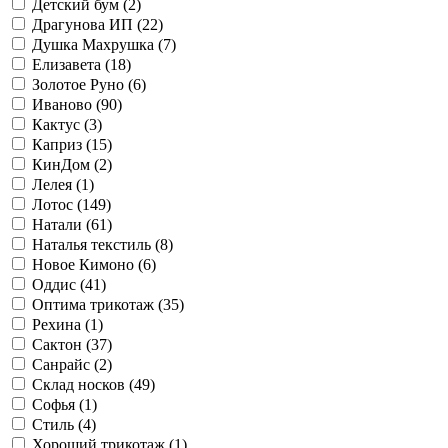
Детский бум (
2
)
Драгунова ИП (
22
)
Душка Махрушка (
7
)
Елизавета (
18
)
Золотое Руно (
6
)
Иваново (
90
)
Кактус (
3
)
Каприз (
15
)
КинДом (
2
)
Лелея (
1
)
Лотос (
149
)
Натали (
61
)
Наталья текстиль (
8
)
Новое Кимоно (
6
)
Оддис (
41
)
Оптима трикотаж (
35
)
Рехина (
1
)
Сактон (
37
)
Санрайс (
2
)
Склад носков (
49
)
Софья (
1
)
Стиль (
4
)
Хороший трикотаж (
1
)