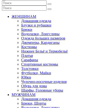
ЖЕНЩИНАМ
Домашняя одежда
Блузки и рубашки
Брюки
Водолазки, Лонгсливы
Одежда больших размеров
Джемперы, Кардиганы
Костюмы
Нижнее Бельё и Термобельё
Платья
Сарафаны
Спортивные костюмы
Толстовки
Футболки, Майки
Юбки
Чулочно-носочные изделия
Обувь для дома
Шарфы, Головные уборы
МУЖЧИНАМ
Домашняя одежда
Брюки, Шорты
Водолазки, Лонгсливы