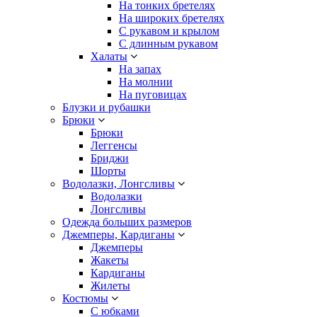
На тонких бретелях
На широких бретелях
С рукавом и крылом
С длинным рукавом
Халаты
На запах
На молнии
На пуговицах
Блузки и рубашки
Брюки
Брюки
Леггенсы
Бриджи
Шорты
Водолазки, Лонгсливы
Водолазки
Лонгсливы
Одежда больших размеров
Джемперы, Кардиганы
Джемперы
Жакеты
Кардиганы
Жилеты
Костюмы
С юбками