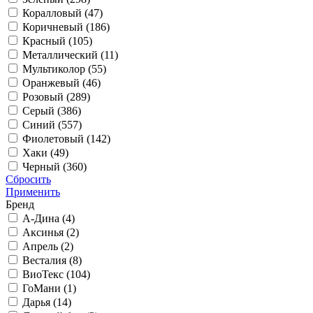
Коралловый (
47
)
Коричневый (
186
)
Красный (
105
)
Металлический (
11
)
Мультиколор (
55
)
Оранжевый (
46
)
Розовый (
289
)
Серый (
386
)
Синий (
557
)
Фиолетовый (
142
)
Хаки (
49
)
Черный (
360
)
Сбросить
Применить
Бренд
А-Дина (
4
)
Аксинья (
2
)
Апрель (
2
)
Весталия (
8
)
ВиоТекс (
104
)
ГоМани (
1
)
Дарья (
14
)