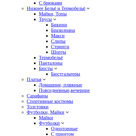
С брюками
Нижнее Бельё и Термобельё
Майки, Топы
Трусы
Бикини
Бразилиана
Макси
Слипы
Стринги
Шорты
Термобельё
Панталоны
Бюсты
Бюстгальтеры
Платья
Домашние, пляжные
Повседневные,вечерние
Сарафаны
Спортивные костюмы
Толстовки
Футболки, Майки
Майки
Футболки
Однотонные
С принтом