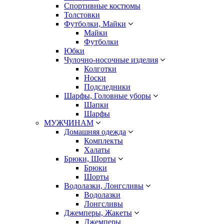
Спортивные костюмы
Толстовки
Футболки, Майки
Майки
Футболки
Юбки
Чулочно-носочные изделия
Колготки
Носки
Подследники
Шарфы, Головные уборы
Шапки
Шарфы
МУЖЧИНАМ
Домашняя одежда
Комплекты
Халаты
Брюки, Шорты
Брюки
Шорты
Водолазки, Лонгсливы
Водолазки
Лонгсливы
Джемперы, Жакеты
Джемперы