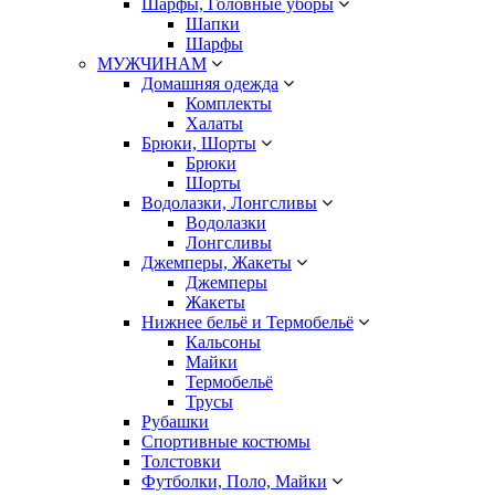
Шарфы, Головные уборы
Шапки
Шарфы
МУЖЧИНАМ
Домашняя одежда
Комплекты
Халаты
Брюки, Шорты
Брюки
Шорты
Водолазки, Лонгсливы
Водолазки
Лонгсливы
Джемперы, Жакеты
Джемперы
Жакеты
Нижнее бельё и Термобельё
Кальсоны
Майки
Термобельё
Трусы
Рубашки
Спортивные костюмы
Толстовки
Футболки, Поло, Майки