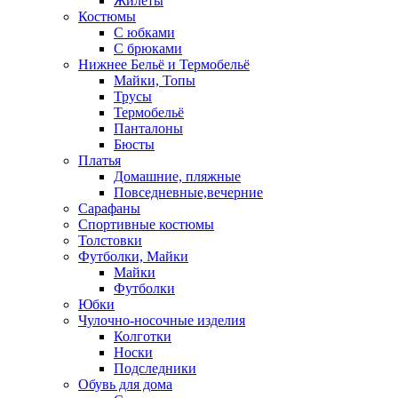
Жилеты
Костюмы
С юбками
С брюками
Нижнее Бельё и Термобельё
Майки, Топы
Трусы
Термобельё
Панталоны
Бюсты
Платья
Домашние, пляжные
Повседневные,вечерние
Сарафаны
Спортивные костюмы
Толстовки
Футболки, Майки
Майки
Футболки
Юбки
Чулочно-носочные изделия
Колготки
Носки
Подследники
Обувь для дома