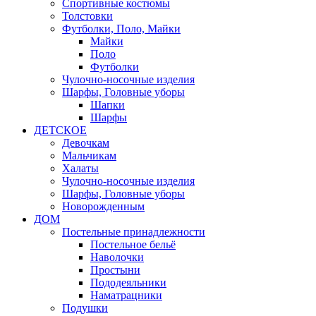
Спортивные костюмы
Толстовки
Футболки, Поло, Майки
Майки
Поло
Футболки
Чулочно-носочные изделия
Шарфы, Головные уборы
Шапки
Шарфы
ДЕТСКОЕ
Девочкам
Мальчикам
Халаты
Чулочно-носочные изделия
Шарфы, Головные уборы
Новорожденным
ДОМ
Постельные принадлежности
Постельное бельё
Наволочки
Простыни
Пододеяльники
Наматрацники
Подушки