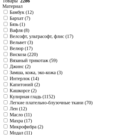
Товары
2286
Материал
Бамбук (
12
)
Бархат (
7
)
Бязь (
1
)
Вафля (
8
)
Велсофт, ультрасофт, флис (
17
)
Вельвет (
3
)
Велюр (
17
)
Вискоза (
220
)
Вязаный трикотаж (
59
)
Джинс (
2
)
Замша, кожа, эко-кожа (
3
)
Интерлок (
14
)
Капитоний (
2
)
Кашкорсе (
2
)
Кулирная гладь (
1152
)
Легкие плательно-блузочные ткани (
70
)
Лен (
12
)
Масло (
11
)
Махра (
17
)
Микрофибра (
2
)
Модал (
11
)