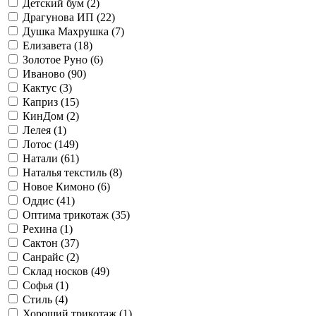
Детский бум (
2
)
Драгунова ИП (
22
)
Душка Махрушка (
7
)
Елизавета (
18
)
Золотое Руно (
6
)
Иваново (
90
)
Кактус (
3
)
Каприз (
15
)
КинДом (
2
)
Лелея (
1
)
Лотос (
149
)
Натали (
61
)
Наталья текстиль (
8
)
Новое Кимоно (
6
)
Оддис (
41
)
Оптима трикотаж (
35
)
Рехина (
1
)
Сактон (
37
)
Санрайс (
2
)
Склад носков (
49
)
Софья (
1
)
Стиль (
4
)
Хороший трикотаж (
1
)