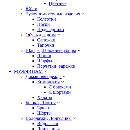
Цветные
Юбки
Чулочно-носочные изделия
Колготки
Носки
Подследники
Обувь для дома
Сапожки
Тапочки
Шарфы, Головные уборы
Шапки
Шарфы
Перчатки, варежки
МУЖЧИНАМ
Домашняя одежда
Комплекты
С брюками
С шортами
Халаты
Брюки, Шорты
Брюки
Шорты
Водолазки, Лонгсливы
Водолазки
Лонгсливы