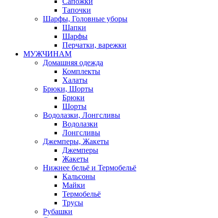
Сапожки
Тапочки
Шарфы, Головные уборы
Шапки
Шарфы
Перчатки, варежки
МУЖЧИНАМ
Домашняя одежда
Комплекты
Халаты
Брюки, Шорты
Брюки
Шорты
Водолазки, Лонгсливы
Водолазки
Лонгсливы
Джемперы, Жакеты
Джемперы
Жакеты
Нижнее бельё и Термобельё
Кальсоны
Майки
Термобельё
Трусы
Рубашки