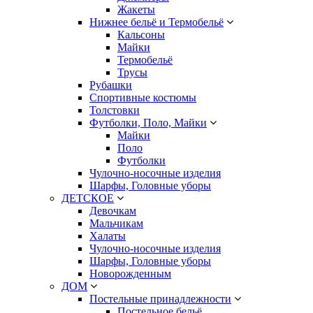
Жакеты
Нижнее бельё и Термобельё
Кальсоны
Майки
Термобельё
Трусы
Рубашки
Спортивные костюмы
Толстовки
Футболки, Поло, Майки
Майки
Поло
Футболки
Чулочно-носочные изделия
Шарфы, Головные уборы
ДЕТСКОЕ
Девочкам
Мальчикам
Халаты
Чулочно-носочные изделия
Шарфы, Головные уборы
Новорожденным
ДОМ
Постельные принадлежности
Постельное бельё