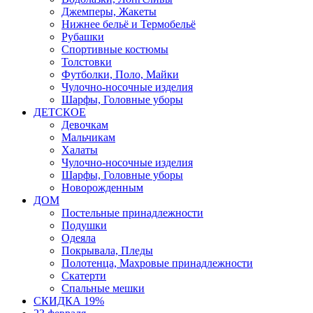
Джемперы, Жакеты
Нижнее бельё и Термобельё
Рубашки
Спортивные костюмы
Толстовки
Футболки, Поло, Майки
Чулочно-носочные изделия
Шарфы, Головные уборы
ДЕТСКОЕ
Девочкам
Мальчикам
Халаты
Чулочно-носочные изделия
Шарфы, Головные уборы
Новорожденным
ДОМ
Постельные принадлежности
Подушки
Одеяла
Покрывала, Пледы
Полотенца, Махровые принадлежности
Скатерти
Спальные мешки
СКИДКА 19%