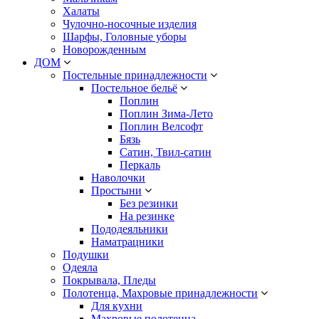
Халаты
Чулочно-носочные изделия
Шарфы, Головные уборы
Новорожденным
ДОМ
Постельные принадлежности
Постельное бельё
Поплин
Поплин Зима-Лето
Поплин Велсофт
Бязь
Сатин, Твил-сатин
Перкаль
Наволочки
Простыни
Без резинки
На резинке
Пододеяльники
Наматрацники
Подушки
Одеяла
Покрывала, Пледы
Полотенца, Махровые принадлежности
Для кухни
Махровые полотенца