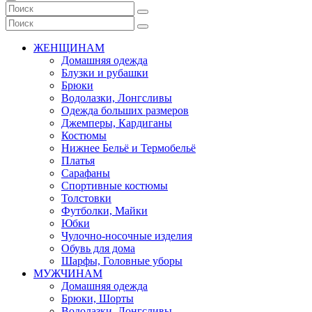
ЖЕНЩИНАМ
Домашняя одежда
Блузки и рубашки
Брюки
Водолазки, Лонгсливы
Одежда больших размеров
Джемперы, Кардиганы
Костюмы
Нижнее Бельё и Термобельё
Платья
Сарафаны
Спортивные костюмы
Толстовки
Футболки, Майки
Юбки
Чулочно-носочные изделия
Обувь для дома
Шарфы, Головные уборы
МУЖЧИНАМ
Домашняя одежда
Брюки, Шорты
Водолазки, Лонгсливы