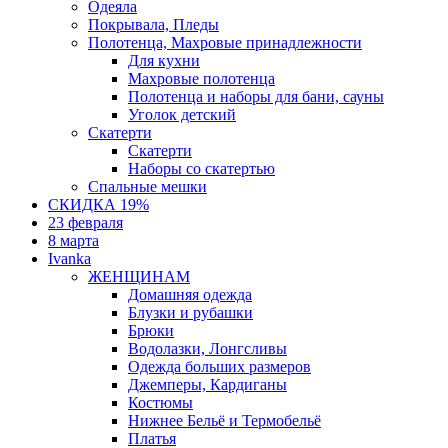
Одеяла
Покрывала, Пледы
Полотенца, Махровые принадлежности
Для кухни
Махровые полотенца
Полотенца и наборы для бани, сауны
Уголок детский
Скатерти
Скатерти
Наборы со скатертью
Спальные мешки
СКИДКА 19%
23 февраля
8 марта
Ivanka
ЖЕНЩИНАМ
Домашняя одежда
Блузки и рубашки
Брюки
Водолазки, Лонгсливы
Одежда больших размеров
Джемперы, Кардиганы
Костюмы
Нижнее Бельё и Термобельё
Платья