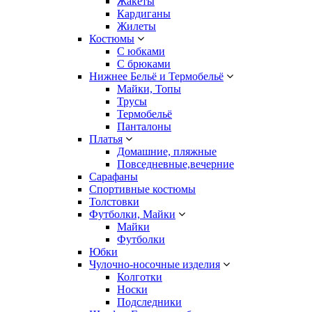
Жакеты
Кардиганы
Жилеты
Костюмы
С юбками
С брюками
Нижнее Бельё и Термобельё
Майки, Топы
Трусы
Термобельё
Панталоны
Платья
Домашние, пляжные
Повседневные,вечерние
Сарафаны
Спортивные костюмы
Толстовки
Футболки, Майки
Майки
Футболки
Юбки
Чулочно-носочные изделия
Колготки
Носки
Подследники