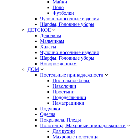
Майки
Поло
Футболки
Чулочно-носочные изделия
Шарфы, Головные уборы
ДЕТСКОЕ
Девочкам
Мальчикам
Халаты
Чулочно-носочные изделия
Шарфы, Головные уборы
Новорожденным
ДОМ
Постельные принадлежности
Постельное бельё
Наволочки
Простыни
Пододеяльники
Наматрацники
Подушки
Одеяла
Покрывала, Пледы
Полотенца, Махровые принадлежности
Для кухни
Махровые полотенца