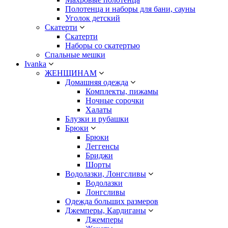
Полотенца и наборы для бани, сауны
Уголок детский
Скатерти
Скатерти
Наборы со скатертью
Спальные мешки
Ivanka
ЖЕНЩИНАМ
Домашняя одежда
Комплекты, пижамы
Ночные сорочки
Халаты
Блузки и рубашки
Брюки
Брюки
Леггенсы
Бриджи
Шорты
Водолазки, Лонгсливы
Водолазки
Лонгсливы
Одежда больших размеров
Джемперы, Кардиганы
Джемперы