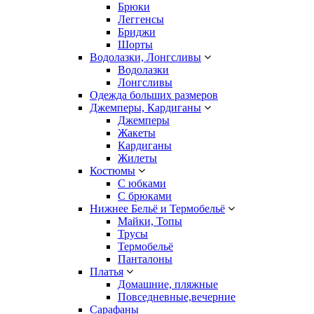
Брюки
Леггенсы
Бриджи
Шорты
Водолазки, Лонгсливы
Водолазки
Лонгсливы
Одежда больших размеров
Джемперы, Кардиганы
Джемперы
Жакеты
Кардиганы
Жилеты
Костюмы
С юбками
С брюками
Нижнее Бельё и Термобельё
Майки, Топы
Трусы
Термобельё
Панталоны
Платья
Домашние, пляжные
Повседневные,вечерние
Сарафаны