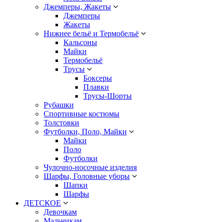
Джемперы, Жакеты
Джемперы
Жакеты
Нижнее бельё и Термобельё
Кальсоны
Майки
Термобельё
Трусы
Боксеры
Плавки
Трусы-Шорты
Рубашки
Спортивные костюмы
Толстовки
Футболки, Поло, Майки
Майки
Поло
Футболки
Чулочно-носочные изделия
Шарфы, Головные уборы
Шапки
Шарфы
ДЕТСКОЕ
Девочкам
Мальчикам