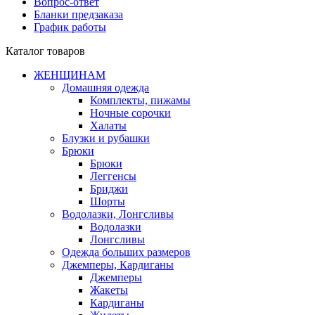
Вопрос-ответ
Бланки предзаказа
График работы
Каталог товаров
ЖЕНЩИНАМ
Домашняя одежда
Комплекты, пижамы
Ночные сорочки
Халаты
Блузки и рубашки
Брюки
Брюки
Леггенсы
Бриджи
Шорты
Водолазки, Лонгсливы
Водолазки
Лонгсливы
Одежда больших размеров
Джемперы, Кардиганы
Джемперы
Жакеты
Кардиганы