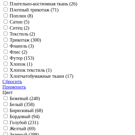
Плательно-костюмная ткань (
26
)
Плотный трикотаж (
71
)
Поплин (
8
)
Сатин (
5
)
Ситец (
2
)
Текстиль (
2
)
Трикотаж (
300
)
Фланель (
3
)
Флис (
2
)
Футер (
153
)
Хлопок (
1
)
Хлопок текстиль (
1
)
Хлопчатобумажные ткани (
17
)
Сбросить
Применить
Цвет
Бежевый (
240
)
Белый (
358
)
Бирюзовый (
68
)
Бордовый (
94
)
Голубой (
231
)
Желтый (
69
)
Зеленый (
298
)