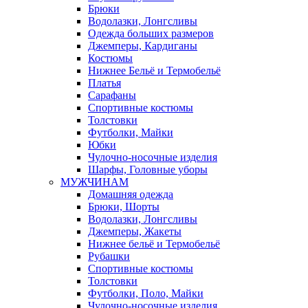
Брюки
Водолазки, Лонгсливы
Одежда больших размеров
Джемперы, Кардиганы
Костюмы
Нижнее Бельё и Термобельё
Платья
Сарафаны
Спортивные костюмы
Толстовки
Футболки, Майки
Юбки
Чулочно-носочные изделия
Шарфы, Головные уборы
МУЖЧИНАМ
Домашняя одежда
Брюки, Шорты
Водолазки, Лонгсливы
Джемперы, Жакеты
Нижнее бельё и Термобельё
Рубашки
Спортивные костюмы
Толстовки
Футболки, Поло, Майки
Чулочно-носочные изделия