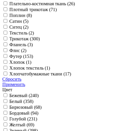
Плательно-костюмная ткань (
26
)
Плотный трикотаж (
71
)
Поплин (
8
)
Сатин (
5
)
Ситец (
2
)
Текстиль (
2
)
Трикотаж (
300
)
Фланель (
3
)
Флис (
2
)
Футер (
153
)
Хлопок (
1
)
Хлопок текстиль (
1
)
Хлопчатобумажные ткани (
17
)
Сбросить
Применить
Цвет
Бежевый (
240
)
Белый (
358
)
Бирюзовый (
68
)
Бордовый (
94
)
Голубой (
231
)
Желтый (
69
)
Зеленый (
298
)