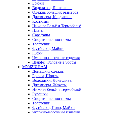
Брюки
Водолазки, Лонгсливы
Одежда больших размеров
Джемперы, Кардиганы
Костюмы
Нижнее Бельё и Термобельё
Платья
Сарафаны
Спортивные костюмы
Толстовки
Футболки, Майки
Юбки
Чулочно-носочные изделия
Шарфы, Головные уборы
МУЖЧИНАМ
Домашняя одежда
Брюки, Шорты
Водолазки, Лонгсливы
Джемперы, Жакеты
Нижнее бельё и Термобельё
Рубашки
Спортивные костюмы
Толстовки
Футболки, Поло, Майки
Чулочно-носочные изделия