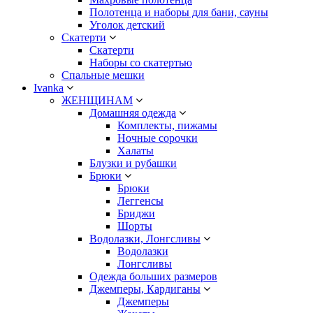
Полотенца и наборы для бани, сауны
Уголок детский
Скатерти
Скатерти
Наборы со скатертью
Спальные мешки
Ivanka
ЖЕНЩИНАМ
Домашняя одежда
Комплекты, пижамы
Ночные сорочки
Халаты
Блузки и рубашки
Брюки
Брюки
Леггенсы
Бриджи
Шорты
Водолазки, Лонгсливы
Водолазки
Лонгсливы
Одежда больших размеров
Джемперы, Кардиганы
Джемперы