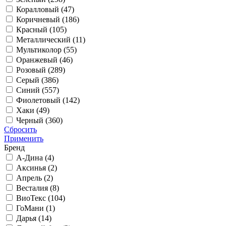
Коралловый (
47
)
Коричневый (
186
)
Красный (
105
)
Металлический (
11
)
Мультиколор (
55
)
Оранжевый (
46
)
Розовый (
289
)
Серый (
386
)
Синий (
557
)
Фиолетовый (
142
)
Хаки (
49
)
Черный (
360
)
Сбросить
Применить
Бренд
А-Дина (
4
)
Аксинья (
2
)
Апрель (
2
)
Весталия (
8
)
ВиоТекс (
104
)
ГоМани (
1
)
Дарья (
14
)