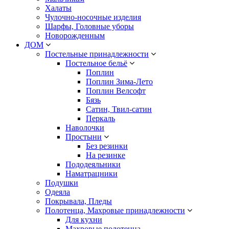
Халаты
Чулочно-носочные изделия
Шарфы, Головные уборы
Новорожденным
ДОМ
Постельные принадлежности
Постельное бельё
Поплин
Поплин Зима-Лето
Поплин Велсофт
Бязь
Сатин, Твил-сатин
Перкаль
Наволочки
Простыни
Без резинки
На резинке
Пододеяльники
Наматрацники
Подушки
Одеяла
Покрывала, Пледы
Полотенца, Махровые принадлежности
Для кухни
Махровые полотенца