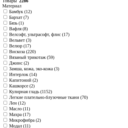
Товары
2286
Материал
Бамбук (
12
)
Бархат (
7
)
Бязь (
1
)
Вафля (
8
)
Велсофт, ультрасофт, флис (
17
)
Вельвет (
3
)
Велюр (
17
)
Вискоза (
220
)
Вязаный трикотаж (
59
)
Джинс (
2
)
Замша, кожа, эко-кожа (
3
)
Интерлок (
14
)
Капитоний (
2
)
Кашкорсе (
2
)
Кулирная гладь (
1152
)
Легкие плательно-блузочные ткани (
70
)
Лен (
12
)
Масло (
11
)
Махра (
17
)
Микрофибра (
2
)
Модал (
11
)