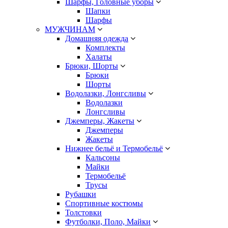
Шарфы, Головные уборы
Шапки
Шарфы
МУЖЧИНАМ
Домашняя одежда
Комплекты
Халаты
Брюки, Шорты
Брюки
Шорты
Водолазки, Лонгсливы
Водолазки
Лонгсливы
Джемперы, Жакеты
Джемперы
Жакеты
Нижнее бельё и Термобельё
Кальсоны
Майки
Термобельё
Трусы
Рубашки
Спортивные костюмы
Толстовки
Футболки, Поло, Майки