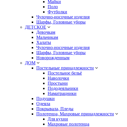
Майки
Поло
Футболки
Чулочно-носочные изделия
Шарфы, Головные уборы
ДЕТСКОЕ
Девочкам
Мальчикам
Халаты
Чулочно-носочные изделия
Шарфы, Головные уборы
Новорожденным
ДОМ
Постельные принадлежности
Постельное бельё
Наволочки
Простыни
Пододеяльники
Наматрацники
Подушки
Одеяла
Покрывала, Пледы
Полотенца, Махровые принадлежности
Для кухни
Махровые полотенца