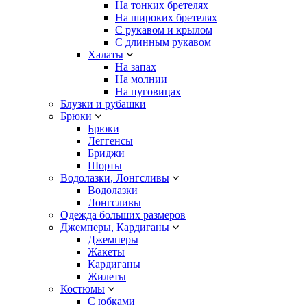
На тонких бретелях
На широких бретелях
С рукавом и крылом
С длинным рукавом
Халаты
На запах
На молнии
На пуговицах
Блузки и рубашки
Брюки
Брюки
Леггенсы
Бриджи
Шорты
Водолазки, Лонгсливы
Водолазки
Лонгсливы
Одежда больших размеров
Джемперы, Кардиганы
Джемперы
Жакеты
Кардиганы
Жилеты
Костюмы
С юбками