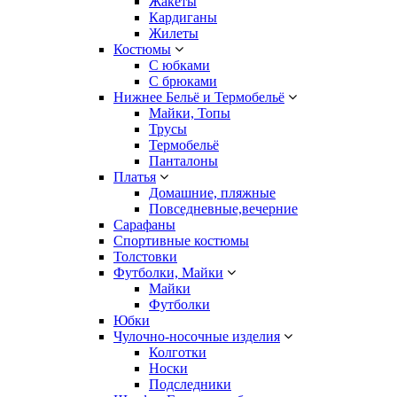
Жакеты
Кардиганы
Жилеты
Костюмы
С юбками
С брюками
Нижнее Бельё и Термобельё
Майки, Топы
Трусы
Термобельё
Панталоны
Платья
Домашние, пляжные
Повседневные,вечерние
Сарафаны
Спортивные костюмы
Толстовки
Футболки, Майки
Майки
Футболки
Юбки
Чулочно-носочные изделия
Колготки
Носки
Подследники