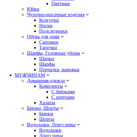
Цветные
Юбки
Чулочно-носочные изделия
Колготки
Носки
Подследники
Обувь для дома
Сапожки
Тапочки
Шарфы, Головные уборы
Шапки
Шарфы
Перчатки, варежки
МУЖЧИНАМ
Домашняя одежда
Комплекты
С брюками
С шортами
Халаты
Брюки, Шорты
Брюки
Шорты
Водолазки, Лонгсливы
Водолазки
Лонгсливы