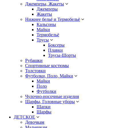
Джемперы, Жакеты
Джемперы
Жакеты
Нижнее бельё и Термобельё
Кальсоны
Майки
Термобельё
Трусы
Боксеры
Плавки
Трусы-Шорты
Рубашки
Спортивные костюмы
Толстовки
Футболки, Поло, Майки
Майки
Поло
Футболки
Чулочно-носочные изделия
Шарфы, Головные уборы
Шапки
Шарфы
ДЕТСКОЕ
Девочкам
Мальчикам