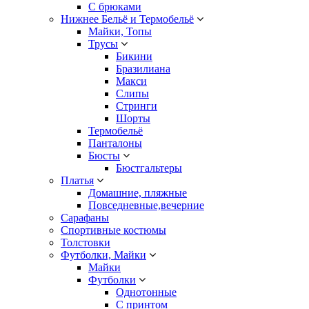
С брюками
Нижнее Бельё и Термобельё
Майки, Топы
Трусы
Бикини
Бразилиана
Макси
Слипы
Стринги
Шорты
Термобельё
Панталоны
Бюсты
Бюстгальтеры
Платья
Домашние, пляжные
Повседневные,вечерние
Сарафаны
Спортивные костюмы
Толстовки
Футболки, Майки
Майки
Футболки
Однотонные
С принтом