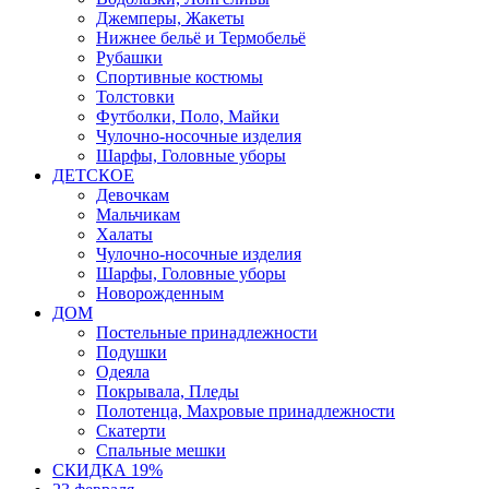
Джемперы, Жакеты
Нижнее бельё и Термобельё
Рубашки
Спортивные костюмы
Толстовки
Футболки, Поло, Майки
Чулочно-носочные изделия
Шарфы, Головные уборы
ДЕТСКОЕ
Девочкам
Мальчикам
Халаты
Чулочно-носочные изделия
Шарфы, Головные уборы
Новорожденным
ДОМ
Постельные принадлежности
Подушки
Одеяла
Покрывала, Пледы
Полотенца, Махровые принадлежности
Скатерти
Спальные мешки
СКИДКА 19%