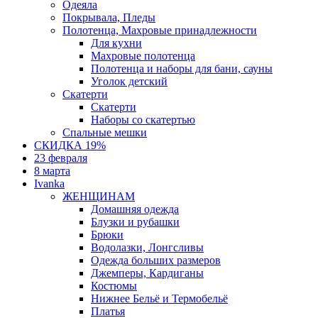
Одеяла
Покрывала, Пледы
Полотенца, Махровые принадлежности
Для кухни
Махровые полотенца
Полотенца и наборы для бани, сауны
Уголок детский
Скатерти
Скатерти
Наборы со скатертью
Спальные мешки
СКИДКА 19%
23 февраля
8 марта
Ivanka
ЖЕНЩИНАМ
Домашняя одежда
Блузки и рубашки
Брюки
Водолазки, Лонгсливы
Одежда больших размеров
Джемперы, Кардиганы
Костюмы
Нижнее Бельё и Термобельё
Платья