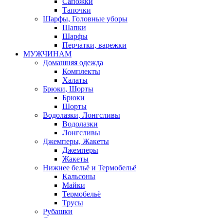
Сапожки
Тапочки
Шарфы, Головные уборы
Шапки
Шарфы
Перчатки, варежки
МУЖЧИНАМ
Домашняя одежда
Комплекты
Халаты
Брюки, Шорты
Брюки
Шорты
Водолазки, Лонгсливы
Водолазки
Лонгсливы
Джемперы, Жакеты
Джемперы
Жакеты
Нижнее бельё и Термобельё
Кальсоны
Майки
Термобельё
Трусы
Рубашки