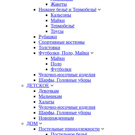
Жакеты
Нижнее бельё и Термобельё
Кальсоны
Майки
Термобельё
Трусы
Рубашки
Спортивные костюмы
Толстовки
Футболки, Поло, Майки
Майки
Поло
Футболки
Чулочно-носочные изделия
Шарфы, Головные уборы
ДЕТСКОЕ
Девочкам
Мальчикам
Халаты
Чулочно-носочные изделия
Шарфы, Головные уборы
Новорожденным
ДОМ
Постельные принадлежности
Постельное бельё