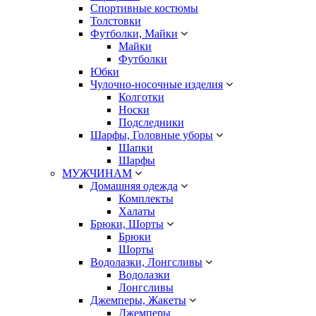
Спортивные костюмы
Толстовки
Футболки, Майки
Майки
Футболки
Юбки
Чулочно-носочные изделия
Колготки
Носки
Подследники
Шарфы, Головные уборы
Шапки
Шарфы
МУЖЧИНАМ
Домашняя одежда
Комплекты
Халаты
Брюки, Шорты
Брюки
Шорты
Водолазки, Лонгсливы
Водолазки
Лонгсливы
Джемперы, Жакеты
Джемперы