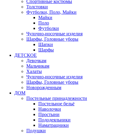
Спортивные костюмы
Толстовки
Футболки, Поло, Майки
Майки
Поло
Футболки
Чулочно-носочные изделия
Шарфы, Головные уборы
Шапки
Шарфы
ДЕТСКОЕ
Девочкам
Мальчикам
Халаты
Чулочно-носочные изделия
Шарфы, Головные уборы
Новорожденным
ДОМ
Постельные принадлежности
Постельное бельё
Наволочки
Простыни
Пододеяльники
Наматрацники
Подушки