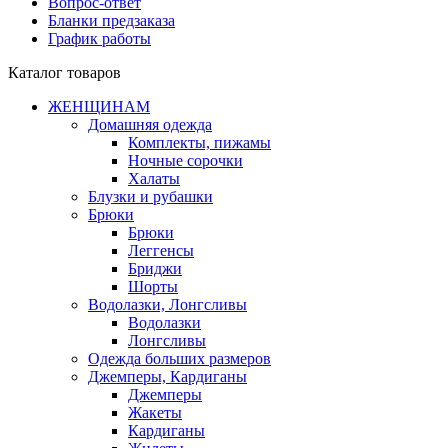
Вопрос-ответ
Бланки предзаказа
График работы
Каталог товаров
ЖЕНЩИНАМ
Домашняя одежда
Комплекты, пижамы
Ночные сорочки
Халаты
Блузки и рубашки
Брюки
Брюки
Леггенсы
Бриджи
Шорты
Водолазки, Лонгсливы
Водолазки
Лонгсливы
Одежда больших размеров
Джемперы, Кардиганы
Джемперы
Жакеты
Кардиганы