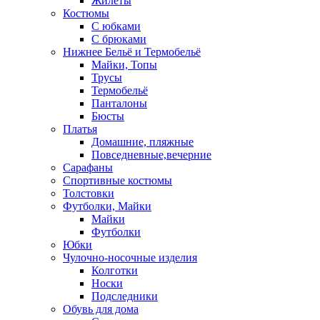
Жилеты
Костюмы
С юбками
С брюками
Нижнее Бельё и Термобельё
Майки, Топы
Трусы
Термобельё
Панталоны
Бюсты
Платья
Домашние, пляжные
Повседневные,вечерние
Сарафаны
Спортивные костюмы
Толстовки
Футболки, Майки
Майки
Футболки
Юбки
Чулочно-носочные изделия
Колготки
Носки
Подследники
Обувь для дома