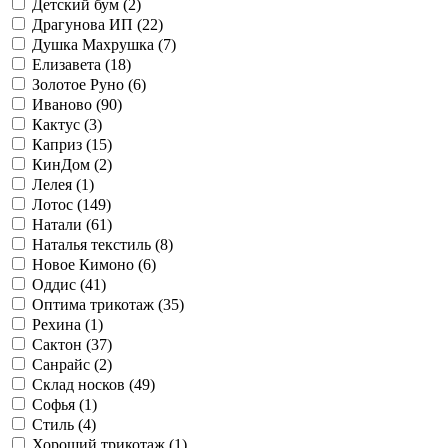
Детский бум (
2
)
Драгунова ИП (
22
)
Душка Махрушка (
7
)
Елизавета (
18
)
Золотое Руно (
6
)
Иваново (
90
)
Кактус (
3
)
Каприз (
15
)
КинДом (
2
)
Лелея (
1
)
Лотос (
149
)
Натали (
61
)
Наталья текстиль (
8
)
Новое Кимоно (
6
)
Оддис (
41
)
Оптима трикотаж (
35
)
Рехина (
1
)
Сактон (
37
)
Санрайс (
2
)
Склад носков (
49
)
Софья (
1
)
Стиль (
4
)
Хороший трикотаж (
1
)