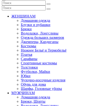
ЖЕНЩИНАМ
Домашняя одежда
Блузки и рубашки
Брюки
Водолазки, Лонгсливы
Одежда больших размеров
Джемперы, Кардиганы
Костюмы
Нижнее Бельё и Термобельё
Платья
Сарафаны
Спортивные костюмы
Толстовки
Футболки, Майки
Юбки
Чулочно-носочные изделия
Обувь для дома
Шарфы, Головные уборы
МУЖЧИНАМ
Домашняя одежда
Брюки, Шорты
Водолазки, Лонгсливы