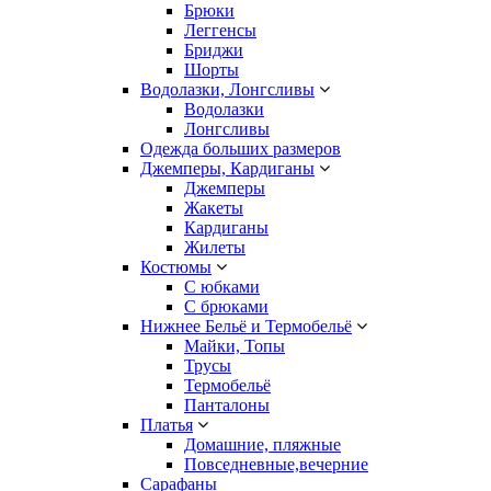
Брюки
Леггенсы
Бриджи
Шорты
Водолазки, Лонгсливы
Водолазки
Лонгсливы
Одежда больших размеров
Джемперы, Кардиганы
Джемперы
Жакеты
Кардиганы
Жилеты
Костюмы
С юбками
С брюками
Нижнее Бельё и Термобельё
Майки, Топы
Трусы
Термобельё
Панталоны
Платья
Домашние, пляжные
Повседневные,вечерние
Сарафаны