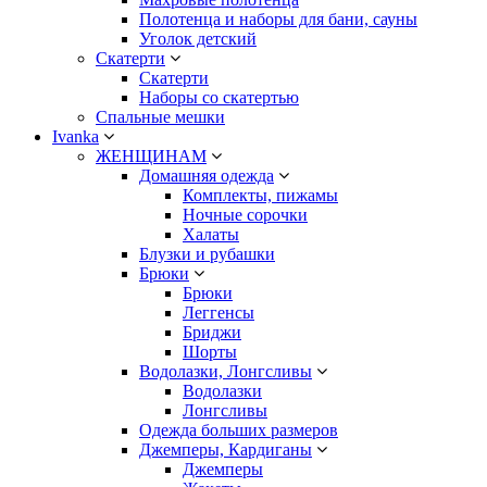
Полотенца и наборы для бани, сауны
Уголок детский
Скатерти
Скатерти
Наборы со скатертью
Спальные мешки
Ivanka
ЖЕНЩИНАМ
Домашняя одежда
Комплекты, пижамы
Ночные сорочки
Халаты
Блузки и рубашки
Брюки
Брюки
Леггенсы
Бриджи
Шорты
Водолазки, Лонгсливы
Водолазки
Лонгсливы
Одежда больших размеров
Джемперы, Кардиганы
Джемперы