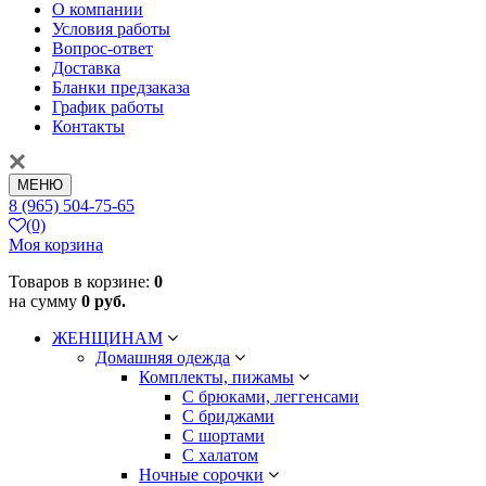
О компании
Условия работы
Вопрос-ответ
Доставка
Бланки предзаказа
График работы
Контакты
МЕНЮ
8 (965) 504-75-65
(0)
Моя корзина
Товаров в корзине:
0
на сумму
0 руб.
ЖЕНЩИНАМ
Домашняя одежда
Комплекты, пижамы
С брюками, леггенсами
С бриджами
С шортами
С халатом
Ночные сорочки