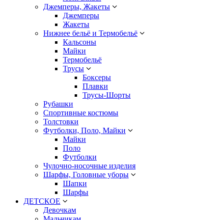
Джемперы, Жакеты
Джемперы
Жакеты
Нижнее бельё и Термобельё
Кальсоны
Майки
Термобельё
Трусы
Боксеры
Плавки
Трусы-Шорты
Рубашки
Спортивные костюмы
Толстовки
Футболки, Поло, Майки
Майки
Поло
Футболки
Чулочно-носочные изделия
Шарфы, Головные уборы
Шапки
Шарфы
ДЕТСКОЕ
Девочкам
Мальчикам