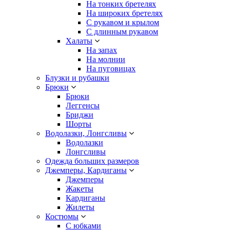
На тонких бретелях
На широких бретелях
С рукавом и крылом
С длинным рукавом
Халаты
На запах
На молнии
На пуговицах
Блузки и рубашки
Брюки
Брюки
Леггенсы
Бриджи
Шорты
Водолазки, Лонгсливы
Водолазки
Лонгсливы
Одежда больших размеров
Джемперы, Кардиганы
Джемперы
Жакеты
Кардиганы
Жилеты
Костюмы
С юбками