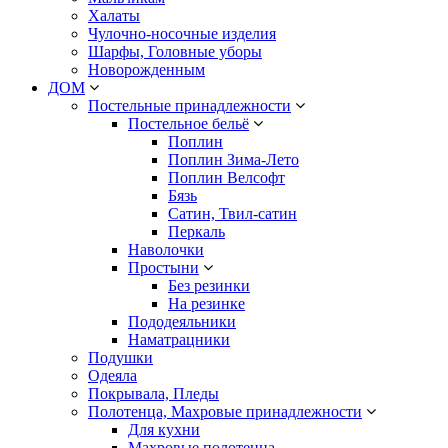
Халаты
Чулочно-носочные изделия
Шарфы, Головные уборы
Новорожденным
ДОМ
Постельные принадлежности
Постельное бельё
Поплин
Поплин Зима-Лето
Поплин Велсофт
Бязь
Сатин, Твил-сатин
Перкаль
Наволочки
Простыни
Без резинки
На резинке
Пододеяльники
Наматрацники
Подушки
Одеяла
Покрывала, Пледы
Полотенца, Махровые принадлежности
Для кухни
Махровые полотенца