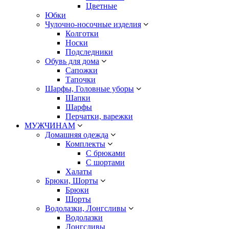
Цветные
Юбки
Чулочно-носочные изделия
Колготки
Носки
Подследники
Обувь для дома
Сапожки
Тапочки
Шарфы, Головные уборы
Шапки
Шарфы
Перчатки, варежки
МУЖЧИНАМ
Домашняя одежда
Комплекты
С брюками
С шортами
Халаты
Брюки, Шорты
Брюки
Шорты
Водолазки, Лонгсливы
Водолазки
Лонгсливы