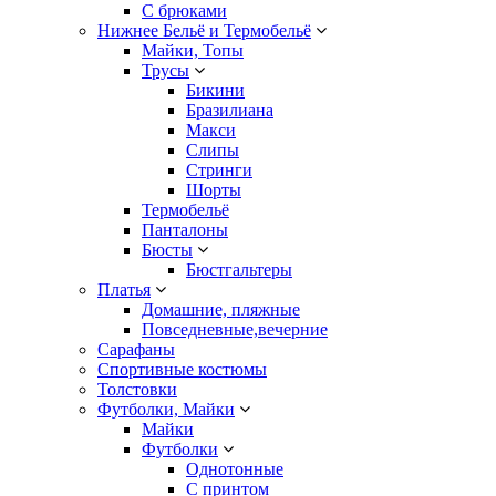
С брюками
Нижнее Бельё и Термобельё
Майки, Топы
Трусы
Бикини
Бразилиана
Макси
Слипы
Стринги
Шорты
Термобельё
Панталоны
Бюсты
Бюстгальтеры
Платья
Домашние, пляжные
Повседневные,вечерние
Сарафаны
Спортивные костюмы
Толстовки
Футболки, Майки
Майки
Футболки
Однотонные
С принтом