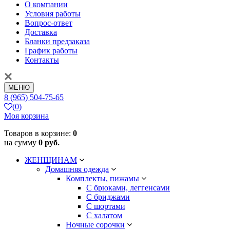
О компании
Условия работы
Вопрос-ответ
Доставка
Бланки предзаказа
График работы
Контакты
МЕНЮ
8 (965) 504-75-65
(0)
Моя корзина
Товаров в корзине:
0
на сумму
0 руб.
ЖЕНЩИНАМ
Домашняя одежда
Комплекты, пижамы
С брюками, леггенсами
С бриджами
С шортами
С халатом
Ночные сорочки