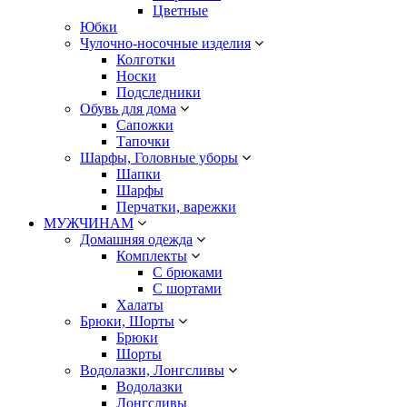
Цветные
Юбки
Чулочно-носочные изделия
Колготки
Носки
Подследники
Обувь для дома
Сапожки
Тапочки
Шарфы, Головные уборы
Шапки
Шарфы
Перчатки, варежки
МУЖЧИНАМ
Домашняя одежда
Комплекты
С брюками
С шортами
Халаты
Брюки, Шорты
Брюки
Шорты
Водолазки, Лонгсливы
Водолазки
Лонгсливы