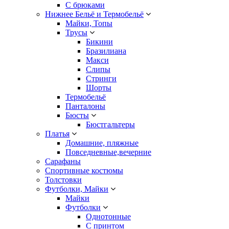
С брюками
Нижнее Бельё и Термобельё
Майки, Топы
Трусы
Бикини
Бразилиана
Макси
Слипы
Стринги
Шорты
Термобельё
Панталоны
Бюсты
Бюстгальтеры
Платья
Домашние, пляжные
Повседневные,вечерние
Сарафаны
Спортивные костюмы
Толстовки
Футболки, Майки
Майки
Футболки
Однотонные
С принтом