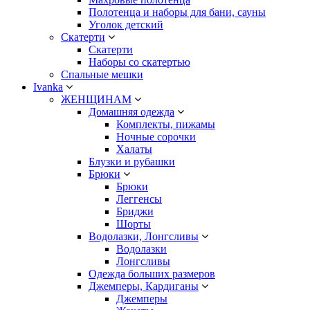
Полотенца и наборы для бани, сауны
Уголок детский
Скатерти
Скатерти
Наборы со скатертью
Спальные мешки
Ivanka
ЖЕНЩИНАМ
Домашняя одежда
Комплекты, пижамы
Ночные сорочки
Халаты
Блузки и рубашки
Брюки
Брюки
Леггенсы
Бриджи
Шорты
Водолазки, Лонгсливы
Водолазки
Лонгсливы
Одежда больших размеров
Джемперы, Кардиганы
Джемперы