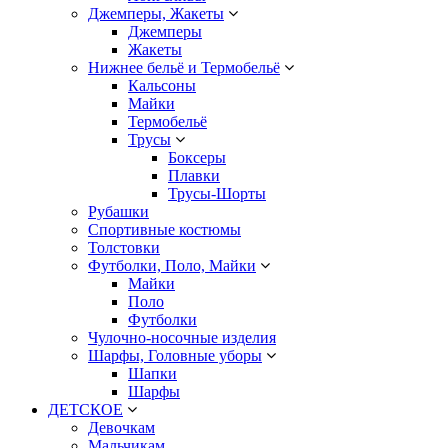
Джемперы, Жакеты
Джемперы
Жакеты
Нижнее бельё и Термобельё
Кальсоны
Майки
Термобельё
Трусы
Боксеры
Плавки
Трусы-Шорты
Рубашки
Спортивные костюмы
Толстовки
Футболки, Поло, Майки
Майки
Поло
Футболки
Чулочно-носочные изделия
Шарфы, Головные уборы
Шапки
Шарфы
ДЕТСКОЕ
Девочкам
Мальчикам