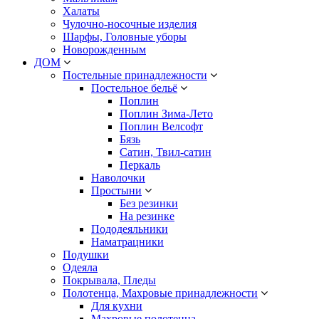
Халаты
Чулочно-носочные изделия
Шарфы, Головные уборы
Новорожденным
ДОМ
Постельные принадлежности
Постельное бельё
Поплин
Поплин Зима-Лето
Поплин Велсофт
Бязь
Сатин, Твил-сатин
Перкаль
Наволочки
Простыни
Без резинки
На резинке
Пододеяльники
Наматрацники
Подушки
Одеяла
Покрывала, Пледы
Полотенца, Махровые принадлежности
Для кухни
Махровые полотенца