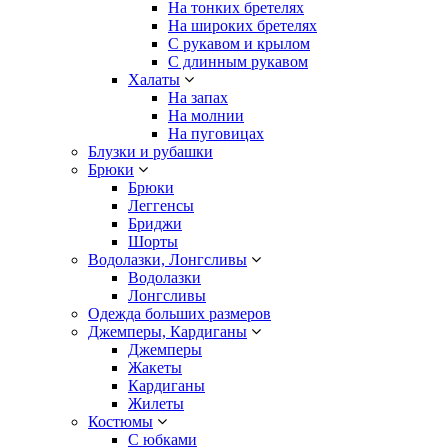
На тонких бретелях
На широких бретелях
С рукавом и крылом
С длинным рукавом
Халаты
На запах
На молнии
На пуговицах
Блузки и рубашки
Брюки
Брюки
Леггенсы
Бриджи
Шорты
Водолазки, Лонгсливы
Водолазки
Лонгсливы
Одежда больших размеров
Джемперы, Кардиганы
Джемперы
Жакеты
Кардиганы
Жилеты
Костюмы
С юбками