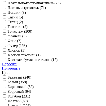
Плательно-костюмная ткань (
26
)
Плотный трикотаж (
71
)
Поплин (
8
)
Сатин (
5
)
Ситец (
2
)
Текстиль (
2
)
Трикотаж (
300
)
Фланель (
3
)
Флис (
2
)
Футер (
153
)
Хлопок (
1
)
Хлопок текстиль (
1
)
Хлопчатобумажные ткани (
17
)
Сбросить
Применить
Цвет
Бежевый (
240
)
Белый (
358
)
Бирюзовый (
68
)
Бордовый (
94
)
Голубой (
231
)
Желтый (
69
)
Зеленый (
298
)