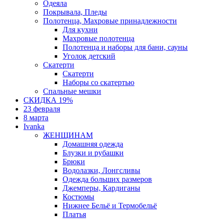
Одеяла
Покрывала, Пледы
Полотенца, Махровые принадлежности
Для кухни
Махровые полотенца
Полотенца и наборы для бани, сауны
Уголок детский
Скатерти
Скатерти
Наборы со скатертью
Спальные мешки
СКИДКА 19%
23 февраля
8 марта
Ivanka
ЖЕНЩИНАМ
Домашняя одежда
Блузки и рубашки
Брюки
Водолазки, Лонгсливы
Одежда больших размеров
Джемперы, Кардиганы
Костюмы
Нижнее Бельё и Термобельё
Платья