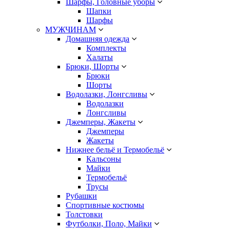
Шарфы, Головные уборы
Шапки
Шарфы
МУЖЧИНАМ
Домашняя одежда
Комплекты
Халаты
Брюки, Шорты
Брюки
Шорты
Водолазки, Лонгсливы
Водолазки
Лонгсливы
Джемперы, Жакеты
Джемперы
Жакеты
Нижнее бельё и Термобельё
Кальсоны
Майки
Термобельё
Трусы
Рубашки
Спортивные костюмы
Толстовки
Футболки, Поло, Майки