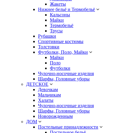
Жакеты
Нижнее бельё и Термобельё
Кальсоны
Майки
Термобельё
Трусы
Рубашки
Спортивные костюмы
Толстовки
Футболки, Поло, Майки
Майки
Поло
Футболки
Чулочно-носочные изделия
Шарфы, Головные уборы
ДЕТСКОЕ
Девочкам
Мальчикам
Халаты
Чулочно-носочные изделия
Шарфы, Головные уборы
Новорожденным
ДОМ
Постельные принадлежности
Постельное бельё