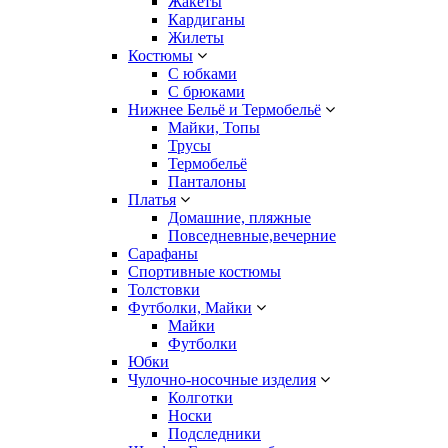
Жакеты
Кардиганы
Жилеты
Костюмы
С юбками
С брюками
Нижнее Бельё и Термобельё
Майки, Топы
Трусы
Термобельё
Панталоны
Платья
Домашние, пляжные
Повседневные,вечерние
Сарафаны
Спортивные костюмы
Толстовки
Футболки, Майки
Майки
Футболки
Юбки
Чулочно-носочные изделия
Колготки
Носки
Подследники