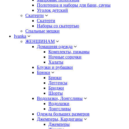
Полотенца и наборы для бани, сауны
Уголок детский
Скатерти
Скатерти
Наборы со скатертью
Спальные мешки
Ivanka
ЖЕНЩИНАМ
Домашняя одежда
Комплекты, пижамы
Ночные сорочки
Халаты
Блузки и рубашки
Брюки
Брюки
Леггенсы
Бриджи
Шорты
Водолазки, Лонгсливы
Водолазки
Лонгсливы
Одежда больших размеров
Джемперы, Кардиганы
Джемперы