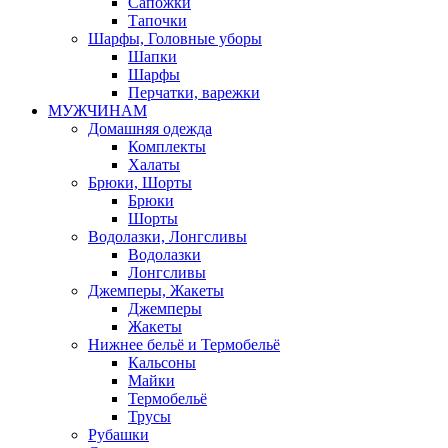
Сапожки
Тапочки
Шарфы, Головные уборы
Шапки
Шарфы
Перчатки, варежки
МУЖЧИНАМ
Домашняя одежда
Комплекты
Халаты
Брюки, Шорты
Брюки
Шорты
Водолазки, Лонгсливы
Водолазки
Лонгсливы
Джемперы, Жакеты
Джемперы
Жакеты
Нижнее бельё и Термобельё
Кальсоны
Майки
Термобельё
Трусы
Рубашки