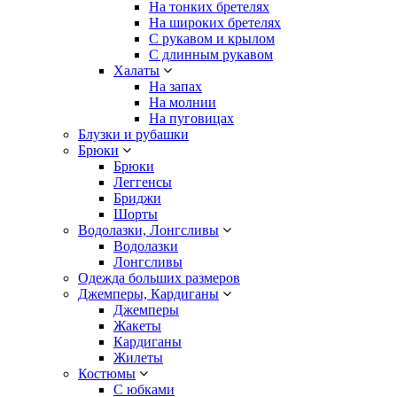
На тонких бретелях
На широких бретелях
С рукавом и крылом
С длинным рукавом
Халаты
На запах
На молнии
На пуговицах
Блузки и рубашки
Брюки
Брюки
Леггенсы
Бриджи
Шорты
Водолазки, Лонгсливы
Водолазки
Лонгсливы
Одежда больших размеров
Джемперы, Кардиганы
Джемперы
Жакеты
Кардиганы
Жилеты
Костюмы
С юбками