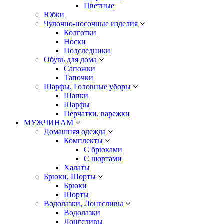
Цветные
Юбки
Чулочно-носочные изделия
Колготки
Носки
Подследники
Обувь для дома
Сапожки
Тапочки
Шарфы, Головные уборы
Шапки
Шарфы
Перчатки, варежки
МУЖЧИНАМ
Домашняя одежда
Комплекты
С брюками
С шортами
Халаты
Брюки, Шорты
Брюки
Шорты
Водолазки, Лонгсливы
Водолазки
Лонгсливы