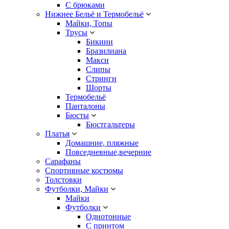
С брюками
Нижнее Бельё и Термобельё
Майки, Топы
Трусы
Бикини
Бразилиана
Макси
Слипы
Стринги
Шорты
Термобельё
Панталоны
Бюсты
Бюстгальтеры
Платья
Домашние, пляжные
Повседневные,вечерние
Сарафаны
Спортивные костюмы
Толстовки
Футболки, Майки
Майки
Футболки
Однотонные
С принтом