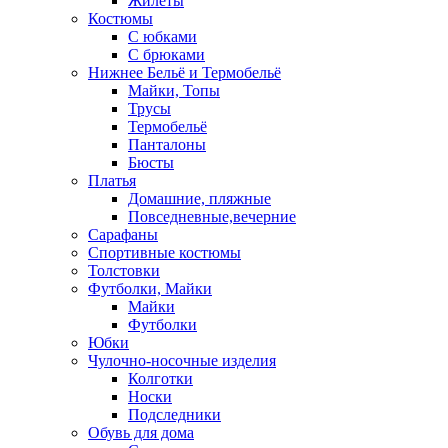
Жилеты
Костюмы
С юбками
С брюками
Нижнее Бельё и Термобельё
Майки, Топы
Трусы
Термобельё
Панталоны
Бюсты
Платья
Домашние, пляжные
Повседневные,вечерние
Сарафаны
Спортивные костюмы
Толстовки
Футболки, Майки
Майки
Футболки
Юбки
Чулочно-носочные изделия
Колготки
Носки
Подследники
Обувь для дома