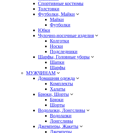
Спортивные костюмы
Толстовки
Футболки, Майки
Майки
Футболки
Юбки
Чулочно-носочные изделия
Колготки
Носки
Подследники
Шарфы, Головные уборы
Шапки
Шарфы
МУЖЧИНАМ
Домашняя одежда
Комплекты
Халаты
Брюки, Шорты
Брюки
Шорты
Водолазки, Лонгсливы
Водолазки
Лонгсливы
Джемперы, Жакеты
Джемперы