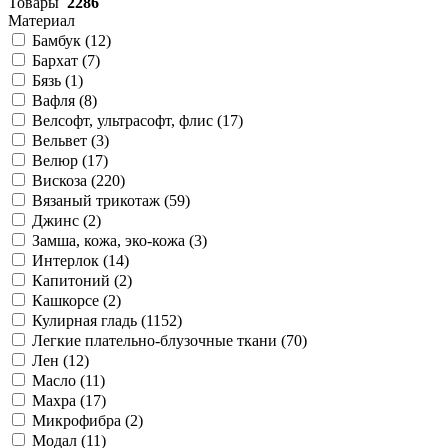
Товары
2286
Материал
Бамбук (
12
)
Бархат (
7
)
Бязь (
1
)
Вафля (
8
)
Велсофт, ультрасофт, флис (
17
)
Вельвет (
3
)
Велюр (
17
)
Вискоза (
220
)
Вязаный трикотаж (
59
)
Джинс (
2
)
Замша, кожа, эко-кожа (
3
)
Интерлок (
14
)
Капитоний (
2
)
Кашкорсе (
2
)
Кулирная гладь (
1152
)
Легкие плательно-блузочные ткани (
70
)
Лен (
12
)
Масло (
11
)
Махра (
17
)
Микрофибра (
2
)
Модал (
11
)