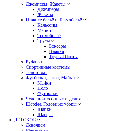
Джемперы, Жакеты
Джемперы
Жакеты
Нижнее бельё и Термобельё
Кальсоны
Майки
Термобельё
Трусы
Боксеры
Плавки
Трусы-Шорты
Рубашки
Спортивные костюмы
Толстовки
Футболки, Поло, Майки
Майки
Поло
Футболки
Чулочно-носочные изделия
Шарфы, Головные уборы
Шапки
Шарфы
ДЕТСКОЕ
Девочкам
Мальчикам