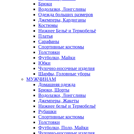
Брюки
Водолазки, Лонгсливы
Одежда больших размеров
Джемперы, Кардиганы
Костюмы
Нижнее Бельё и Термобельё
Платья
Сарафаны
Спортивные костюмы
Толстовки
Футболки, Майки
Юбки
Чулочно-носочные изделия
Шарфы, Головные уборы
МУЖЧИНАМ
Домашняя одежда
Брюки, Шорты
Водолазки, Лонгсливы
Джемперы, Жакеты
Нижнее бельё и Термобельё
Рубашки
Спортивные костюмы
Толстовки
Футболки, Поло, Майки
Чулочно-носочные изделия