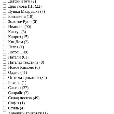
Детский бум (
2
)
Драгунова ИП (
22
)
Душка Махрушка (
7
)
Елизавета (
18
)
Золотое Руно (
6
)
Иваново (
90
)
Кактус (
3
)
Каприз (
15
)
КинДом (
2
)
Лелея (
1
)
Лотос (
149
)
Натали (
61
)
Наталья текстиль (
8
)
Новое Кимоно (
6
)
Оддис (
41
)
Оптима трикотаж (
35
)
Рехина (
1
)
Сактон (
37
)
Санрайс (
2
)
Склад носков (
49
)
Софья (
1
)
Стиль (
4
)
Хороший трикотаж (
1
)