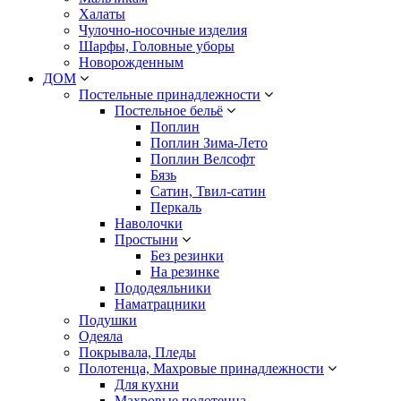
Халаты
Чулочно-носочные изделия
Шарфы, Головные уборы
Новорожденным
ДОМ
Постельные принадлежности
Постельное бельё
Поплин
Поплин Зима-Лето
Поплин Велсофт
Бязь
Сатин, Твил-сатин
Перкаль
Наволочки
Простыни
Без резинки
На резинке
Пододеяльники
Наматрацники
Подушки
Одеяла
Покрывала, Пледы
Полотенца, Махровые принадлежности
Для кухни
Махровые полотенца