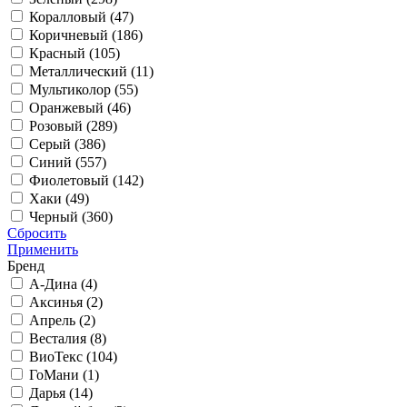
Коралловый (
47
)
Коричневый (
186
)
Красный (
105
)
Металлический (
11
)
Мультиколор (
55
)
Оранжевый (
46
)
Розовый (
289
)
Серый (
386
)
Синий (
557
)
Фиолетовый (
142
)
Хаки (
49
)
Черный (
360
)
Сбросить
Применить
Бренд
А-Дина (
4
)
Аксинья (
2
)
Апрель (
2
)
Весталия (
8
)
ВиоТекс (
104
)
ГоМани (
1
)
Дарья (
14
)