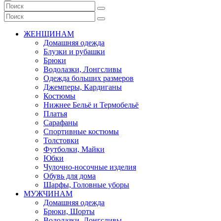
ЖЕНЩИНАМ
Домашняя одежда
Блузки и рубашки
Брюки
Водолазки, Лонгсливы
Одежда больших размеров
Джемперы, Кардиганы
Костюмы
Нижнее Бельё и Термобельё
Платья
Сарафаны
Спортивные костюмы
Толстовки
Футболки, Майки
Юбки
Чулочно-носочные изделия
Обувь для дома
Шарфы, Головные уборы
МУЖЧИНАМ
Домашняя одежда
Брюки, Шорты
Водолазки, Лонгсливы