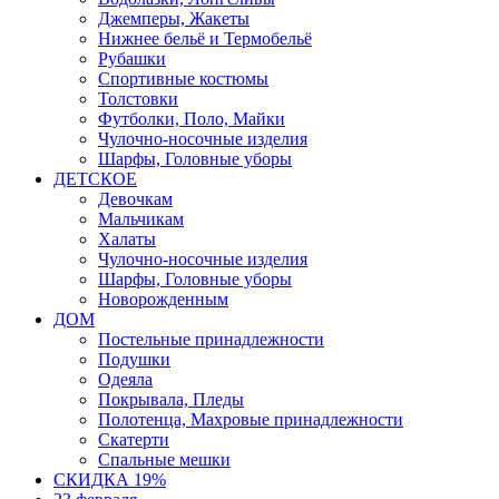
Джемперы, Жакеты
Нижнее бельё и Термобельё
Рубашки
Спортивные костюмы
Толстовки
Футболки, Поло, Майки
Чулочно-носочные изделия
Шарфы, Головные уборы
ДЕТСКОЕ
Девочкам
Мальчикам
Халаты
Чулочно-носочные изделия
Шарфы, Головные уборы
Новорожденным
ДОМ
Постельные принадлежности
Подушки
Одеяла
Покрывала, Пледы
Полотенца, Махровые принадлежности
Скатерти
Спальные мешки
СКИДКА 19%