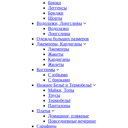
Брюки
Леггенсы
Бриджи
Шорты
Водолазки, Лонгсливы
Водолазки
Лонгсливы
Одежда больших размеров
Джемперы, Кардиганы
Джемперы
Жакеты
Кардиганы
Жилеты
Костюмы
С юбками
С брюками
Нижнее Бельё и Термобельё
Майки, Топы
Трусы
Термобельё
Панталоны
Платья
Домашние, пляжные
Повседневные,вечерние
Сарафаны