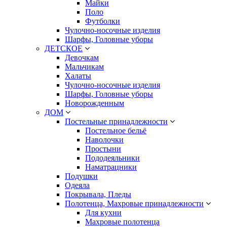
Майки
Поло
Футболки
Чулочно-носочные изделия
Шарфы, Головные уборы
ДЕТСКОЕ
Девочкам
Мальчикам
Халаты
Чулочно-носочные изделия
Шарфы, Головные уборы
Новорожденным
ДОМ
Постельные принадлежности
Постельное бельё
Наволочки
Простыни
Пододеяльники
Наматрацники
Подушки
Одеяла
Покрывала, Пледы
Полотенца, Махровые принадлежности
Для кухни
Махровые полотенца