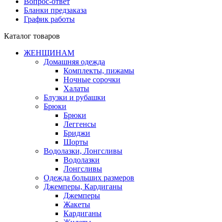
Вопрос-ответ
Бланки предзаказа
График работы
Каталог товаров
ЖЕНЩИНАМ
Домашняя одежда
Комплекты, пижамы
Ночные сорочки
Халаты
Блузки и рубашки
Брюки
Брюки
Леггенсы
Бриджи
Шорты
Водолазки, Лонгсливы
Водолазки
Лонгсливы
Одежда больших размеров
Джемперы, Кардиганы
Джемперы
Жакеты
Кардиганы