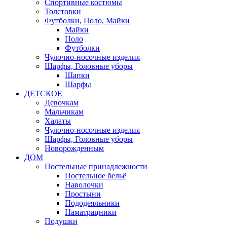
Спортивные костюмы
Толстовки
Футболки, Поло, Майки
Майки
Поло
Футболки
Чулочно-носочные изделия
Шарфы, Головные уборы
Шапки
Шарфы
ДЕТСКОЕ
Девочкам
Мальчикам
Халаты
Чулочно-носочные изделия
Шарфы, Головные уборы
Новорожденным
ДОМ
Постельные принадлежности
Постельное бельё
Наволочки
Простыни
Пододеяльники
Наматрацники
Подушки