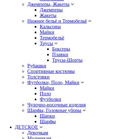
Джемперы, Жакеты
Джемперы
Жакеты
Нижнее бельё и Термобельё
Кальсоны
Майки
Термобельё
Трусы
Боксеры
Плавки
Трусы-Шорты
Рубашки
Спортивные костюмы
Толстовки
Футболки, Поло, Майки
Майки
Поло
Футболки
Чулочно-носочные изделия
Шарфы, Головные уборы
Шапки
Шарфы
ДЕТСКОЕ
Девочкам
Мальчикам