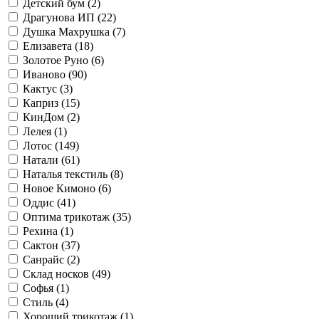
Детский бум (
2
)
Драгунова ИП (
22
)
Душка Махрушка (
7
)
Елизавета (
18
)
Золотое Руно (
6
)
Иваново (
90
)
Кактус (
3
)
Каприз (
15
)
КинДом (
2
)
Лелея (
1
)
Лотос (
149
)
Натали (
61
)
Наталья текстиль (
8
)
Новое Кимоно (
6
)
Оддис (
41
)
Оптима трикотаж (
35
)
Рехина (
1
)
Сактон (
37
)
Санрайс (
2
)
Склад носков (
49
)
Софья (
1
)
Стиль (
4
)
Хороший трикотаж (
1
)