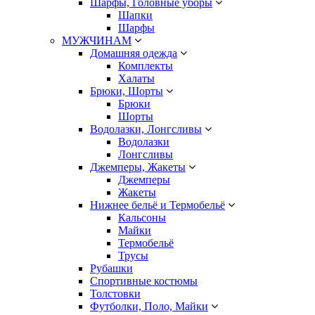
Шарфы, Головные уборы
Шапки
Шарфы
МУЖЧИНАМ
Домашняя одежда
Комплекты
Халаты
Брюки, Шорты
Брюки
Шорты
Водолазки, Лонгсливы
Водолазки
Лонгсливы
Джемперы, Жакеты
Джемперы
Жакеты
Нижнее бельё и Термобельё
Кальсоны
Майки
Термобельё
Трусы
Рубашки
Спортивные костюмы
Толстовки
Футболки, Поло, Майки