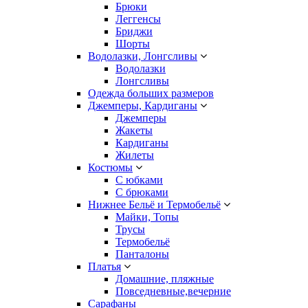
Брюки
Леггенсы
Бриджи
Шорты
Водолазки, Лонгсливы
Водолазки
Лонгсливы
Одежда больших размеров
Джемперы, Кардиганы
Джемперы
Жакеты
Кардиганы
Жилеты
Костюмы
С юбками
С брюками
Нижнее Бельё и Термобельё
Майки, Топы
Трусы
Термобельё
Панталоны
Платья
Домашние, пляжные
Повседневные,вечерние
Сарафаны