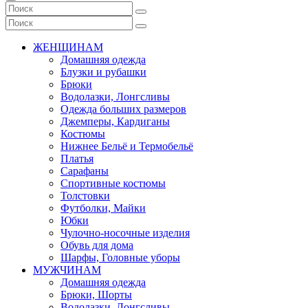
ЖЕНЩИНАМ
Домашняя одежда
Блузки и рубашки
Брюки
Водолазки, Лонгсливы
Одежда больших размеров
Джемперы, Кардиганы
Костюмы
Нижнее Бельё и Термобельё
Платья
Сарафаны
Спортивные костюмы
Толстовки
Футболки, Майки
Юбки
Чулочно-носочные изделия
Обувь для дома
Шарфы, Головные уборы
МУЖЧИНАМ
Домашняя одежда
Брюки, Шорты
Водолазки, Лонгсливы