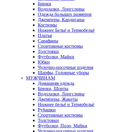
Брюки
Водолазки, Лонгсливы
Одежда больших размеров
Джемперы, Кардиганы
Костюмы
Нижнее Бельё и Термобельё
Платья
Сарафаны
Спортивные костюмы
Толстовки
Футболки, Майки
Юбки
Чулочно-носочные изделия
Шарфы, Головные уборы
МУЖЧИНАМ
Домашняя одежда
Брюки, Шорты
Водолазки, Лонгсливы
Джемперы, Жакеты
Нижнее бельё и Термобельё
Рубашки
Спортивные костюмы
Толстовки
Футболки, Поло, Майки
Чулочно-носочные изделия