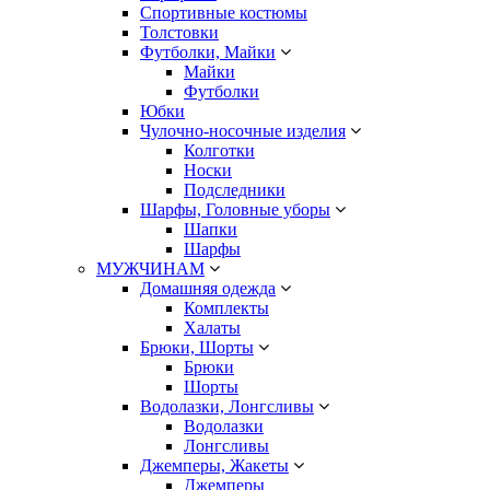
Спортивные костюмы
Толстовки
Футболки, Майки
Майки
Футболки
Юбки
Чулочно-носочные изделия
Колготки
Носки
Подследники
Шарфы, Головные уборы
Шапки
Шарфы
МУЖЧИНАМ
Домашняя одежда
Комплекты
Халаты
Брюки, Шорты
Брюки
Шорты
Водолазки, Лонгсливы
Водолазки
Лонгсливы
Джемперы, Жакеты
Джемперы