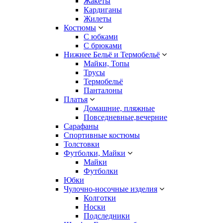
Жакеты
Кардиганы
Жилеты
Костюмы
С юбками
С брюками
Нижнее Бельё и Термобельё
Майки, Топы
Трусы
Термобельё
Панталоны
Платья
Домашние, пляжные
Повседневные,вечерние
Сарафаны
Спортивные костюмы
Толстовки
Футболки, Майки
Майки
Футболки
Юбки
Чулочно-носочные изделия
Колготки
Носки
Подследники