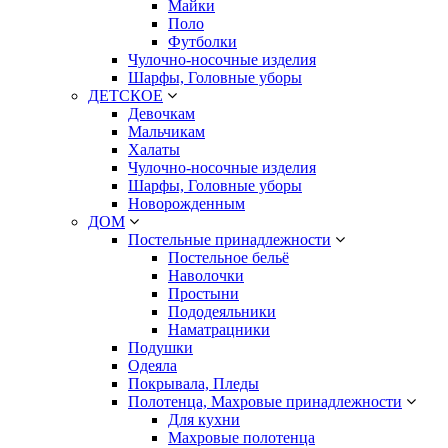
Майки
Поло
Футболки
Чулочно-носочные изделия
Шарфы, Головные уборы
ДЕТСКОЕ
Девочкам
Мальчикам
Халаты
Чулочно-носочные изделия
Шарфы, Головные уборы
Новорожденным
ДОМ
Постельные принадлежности
Постельное бельё
Наволочки
Простыни
Пододеяльники
Наматрацники
Подушки
Одеяла
Покрывала, Пледы
Полотенца, Махровые принадлежности
Для кухни
Махровые полотенца