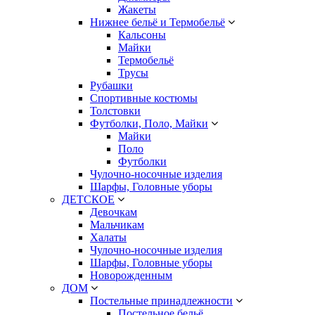
Жакеты
Нижнее бельё и Термобельё
Кальсоны
Майки
Термобельё
Трусы
Рубашки
Спортивные костюмы
Толстовки
Футболки, Поло, Майки
Майки
Поло
Футболки
Чулочно-носочные изделия
Шарфы, Головные уборы
ДЕТСКОЕ
Девочкам
Мальчикам
Халаты
Чулочно-носочные изделия
Шарфы, Головные уборы
Новорожденным
ДОМ
Постельные принадлежности
Постельное бельё