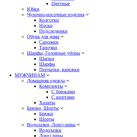
Цветные
Юбки
Чулочно-носочные изделия
Колготки
Носки
Подследники
Обувь для дома
Сапожки
Тапочки
Шарфы, Головные уборы
Шапки
Шарфы
Перчатки, варежки
МУЖЧИНАМ
Домашняя одежда
Комплекты
С брюками
С шортами
Халаты
Брюки, Шорты
Брюки
Шорты
Водолазки, Лонгсливы
Водолазки
Лонгсливы