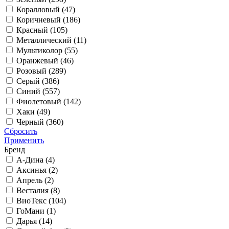
Коралловый (
47
)
Коричневый (
186
)
Красный (
105
)
Металлический (
11
)
Мультиколор (
55
)
Оранжевый (
46
)
Розовый (
289
)
Серый (
386
)
Синий (
557
)
Фиолетовый (
142
)
Хаки (
49
)
Черный (
360
)
Сбросить
Применить
Бренд
А-Дина (
4
)
Аксинья (
2
)
Апрель (
2
)
Весталия (
8
)
ВиоТекс (
104
)
ГоМани (
1
)
Дарья (
14
)