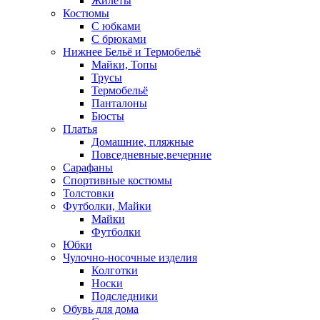
Жилеты
Костюмы
С юбками
С брюками
Нижнее Бельё и Термобельё
Майки, Топы
Трусы
Термобельё
Панталоны
Бюсты
Платья
Домашние, пляжные
Повседневные,вечерние
Сарафаны
Спортивные костюмы
Толстовки
Футболки, Майки
Майки
Футболки
Юбки
Чулочно-носочные изделия
Колготки
Носки
Подследники
Обувь для дома