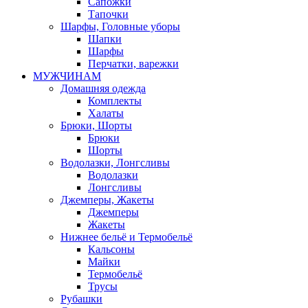
Сапожки
Тапочки
Шарфы, Головные уборы
Шапки
Шарфы
Перчатки, варежки
МУЖЧИНАМ
Домашняя одежда
Комплекты
Халаты
Брюки, Шорты
Брюки
Шорты
Водолазки, Лонгсливы
Водолазки
Лонгсливы
Джемперы, Жакеты
Джемперы
Жакеты
Нижнее бельё и Термобельё
Кальсоны
Майки
Термобельё
Трусы
Рубашки