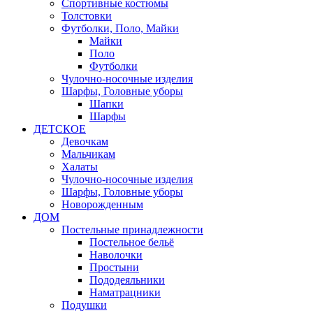
Спортивные костюмы
Толстовки
Футболки, Поло, Майки
Майки
Поло
Футболки
Чулочно-носочные изделия
Шарфы, Головные уборы
Шапки
Шарфы
ДЕТСКОЕ
Девочкам
Мальчикам
Халаты
Чулочно-носочные изделия
Шарфы, Головные уборы
Новорожденным
ДОМ
Постельные принадлежности
Постельное бельё
Наволочки
Простыни
Пододеяльники
Наматрацники
Подушки