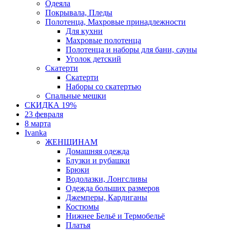
Одеяла
Покрывала, Пледы
Полотенца, Махровые принадлежности
Для кухни
Махровые полотенца
Полотенца и наборы для бани, сауны
Уголок детский
Скатерти
Скатерти
Наборы со скатертью
Спальные мешки
СКИДКА 19%
23 февраля
8 марта
Ivanka
ЖЕНЩИНАМ
Домашняя одежда
Блузки и рубашки
Брюки
Водолазки, Лонгсливы
Одежда больших размеров
Джемперы, Кардиганы
Костюмы
Нижнее Бельё и Термобельё
Платья