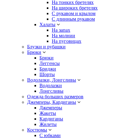
На тонких бретелях
На широких бретелях
С рукавом и крылом
С длинным рукавом
Халаты
На запах
На молнии
На пуговицах
Блузки и рубашки
Брюки
Брюки
Леггенсы
Бриджи
Шорты
Водолазки, Лонгсливы
Водолазки
Лонгсливы
Одежда больших размеров
Джемперы, Кардиганы
Джемперы
Жакеты
Кардиганы
Жилеты
Костюмы
С юбками