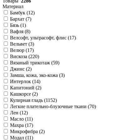
Товары
2286
Материал
Бамбук (
12
)
Бархат (
7
)
Бязь (
1
)
Вафля (
8
)
Велсофт, ультрасофт, флис (
17
)
Вельвет (
3
)
Велюр (
17
)
Вискоза (
220
)
Вязаный трикотаж (
59
)
Джинс (
2
)
Замша, кожа, эко-кожа (
3
)
Интерлок (
14
)
Капитоний (
2
)
Кашкорсе (
2
)
Кулирная гладь (
1152
)
Легкие плательно-блузочные ткани (
70
)
Лен (
12
)
Масло (
11
)
Махра (
17
)
Микрофибра (
2
)
Модал (
11
)