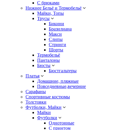
С брюками
Нижнее Бельё и Термобельё
Майки, Топы
Трусы
Бикини
Бразилиана
Макси
Слипы
Стринги
Шорты
Термобельё
Панталоны
Бюсты
Бюстгальтеры
Платья
Домашние, пляжные
Повседневные,вечерние
Сарафаны
Спортивные костюмы
Толстовки
Футболки, Майки
Майки
Футболки
Однотонные
С принтом