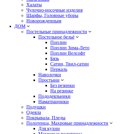
Халаты
Чулочно-носочные изделия
Шарфы, Головные уборы
Новорожденным
ДОМ
Постельные принадлежности
Постельное бельё
Поплин
Поплин Зима-Лето
Поплин Велсофт
Бязь
Сатин, Твил-сатин
Перкаль
Наволочки
Простыни
Без резинки
На резинке
Пододеяльники
Наматрацники
Подушки
Одеяла
Покрывала, Пледы
Полотенца, Махровые принадлежности
Для кухни
Махровые полотенца