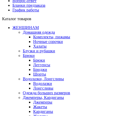
Вопрос-ответ
Бланки предзаказа
График работы
Каталог товаров
ЖЕНЩИНАМ
Домашняя одежда
Комплекты, пижамы
Ночные сорочки
Халаты
Блузки и рубашки
Брюки
Брюки
Леггенсы
Бриджи
Шорты
Водолазки, Лонгсливы
Водолазки
Лонгсливы
Одежда больших размеров
Джемперы, Кардиганы
Джемперы
Жакеты
Кардиганы