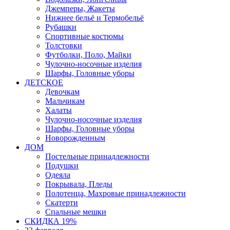
Джемперы, Жакеты
Нижнее бельё и Термобельё
Рубашки
Спортивные костюмы
Толстовки
Футболки, Поло, Майки
Чулочно-носочные изделия
Шарфы, Головные уборы
ДЕТСКОЕ
Девочкам
Мальчикам
Халаты
Чулочно-носочные изделия
Шарфы, Головные уборы
Новорожденным
ДОМ
Постельные принадлежности
Подушки
Одеяла
Покрывала, Пледы
Полотенца, Махровые принадлежности
Скатерти
Спальные мешки
СКИДКА 19%