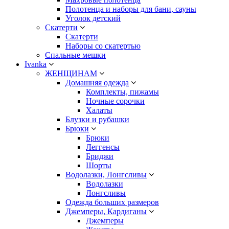
Полотенца и наборы для бани, сауны
Уголок детский
Скатерти
Скатерти
Наборы со скатертью
Спальные мешки
Ivanka
ЖЕНЩИНАМ
Домашняя одежда
Комплекты, пижамы
Ночные сорочки
Халаты
Блузки и рубашки
Брюки
Брюки
Леггенсы
Бриджи
Шорты
Водолазки, Лонгсливы
Водолазки
Лонгсливы
Одежда больших размеров
Джемперы, Кардиганы
Джемперы