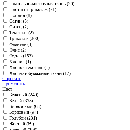
Плательно-костюмная ткань (
26
)
Плотный трикотаж (
71
)
Поплин (
8
)
Сатин (
5
)
Ситец (
2
)
Текстиль (
2
)
Трикотаж (
300
)
Фланель (
3
)
Флис (
2
)
Футер (
153
)
Хлопок (
1
)
Хлопок текстиль (
1
)
Хлопчатобумажные ткани (
17
)
Сбросить
Применить
Цвет
Бежевый (
240
)
Белый (
358
)
Бирюзовый (
68
)
Бордовый (
94
)
Голубой (
231
)
Желтый (
69
)
Зеленый (
298
)