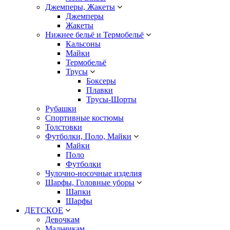
Джемперы, Жакеты
Джемперы
Жакеты
Нижнее бельё и Термобельё
Кальсоны
Майки
Термобельё
Трусы
Боксеры
Плавки
Трусы-Шорты
Рубашки
Спортивные костюмы
Толстовки
Футболки, Поло, Майки
Майки
Поло
Футболки
Чулочно-носочные изделия
Шарфы, Головные уборы
Шапки
Шарфы
ДЕТСКОЕ
Девочкам
Мальчикам