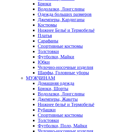
Брюки
Водолазки, Лонгсливы
Одежда больших размеров
Джемперы, Кардиганы
Костюмы
Нижнее Бельё и Термобельё
Платья
Сарафаны
Спортивные костюмы
Толстовки
Футболки, Майки
Юбки
Чулочно-носочные изделия
Шарфы, Головные уборы
МУЖЧИНАМ
Домашняя одежда
Брюки, Шорты
Водолазки, Лонгсливы
Джемперы, Жакеты
Нижнее бельё и Термобельё
Рубашки
Спортивные костюмы
Толстовки
Футболки, Поло, Майки
Чулочно-носочные изделия