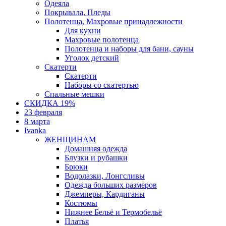
Одеяла
Покрывала, Пледы
Полотенца, Махровые принадлежности
Для кухни
Махровые полотенца
Полотенца и наборы для бани, сауны
Уголок детский
Скатерти
Скатерти
Наборы со скатертью
Спальные мешки
СКИДКА 19%
23 февраля
8 марта
Ivanka
ЖЕНЩИНАМ
Домашняя одежда
Блузки и рубашки
Брюки
Водолазки, Лонгсливы
Одежда больших размеров
Джемперы, Кардиганы
Костюмы
Нижнее Бельё и Термобельё
Платья