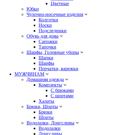
Цветные
Юбки
Чулочно-носочные изделия
Колготки
Носки
Подследники
Обувь для дома
Сапожки
Тапочки
Шарфы, Головные уборы
Шапки
Шарфы
Перчатки, варежки
МУЖЧИНАМ
Домашняя одежда
Комплекты
С брюками
С шортами
Халаты
Брюки, Шорты
Брюки
Шорты
Водолазки, Лонгсливы
Водолазки
Лонгсливы