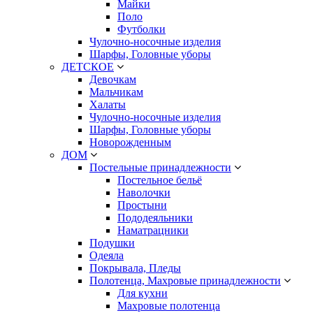
Майки
Поло
Футболки
Чулочно-носочные изделия
Шарфы, Головные уборы
ДЕТСКОЕ
Девочкам
Мальчикам
Халаты
Чулочно-носочные изделия
Шарфы, Головные уборы
Новорожденным
ДОМ
Постельные принадлежности
Постельное бельё
Наволочки
Простыни
Пододеяльники
Наматрацники
Подушки
Одеяла
Покрывала, Пледы
Полотенца, Махровые принадлежности
Для кухни
Махровые полотенца