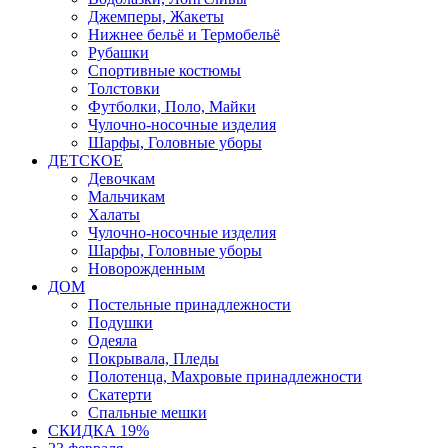
Джемперы, Жакеты
Нижнее бельё и Термобельё
Рубашки
Спортивные костюмы
Толстовки
Футболки, Поло, Майки
Чулочно-носочные изделия
Шарфы, Головные уборы
ДЕТСКОЕ
Девочкам
Мальчикам
Халаты
Чулочно-носочные изделия
Шарфы, Головные уборы
Новорожденным
ДОМ
Постельные принадлежности
Подушки
Одеяла
Покрывала, Пледы
Полотенца, Махровые принадлежности
Скатерти
Спальные мешки
СКИДКА 19%