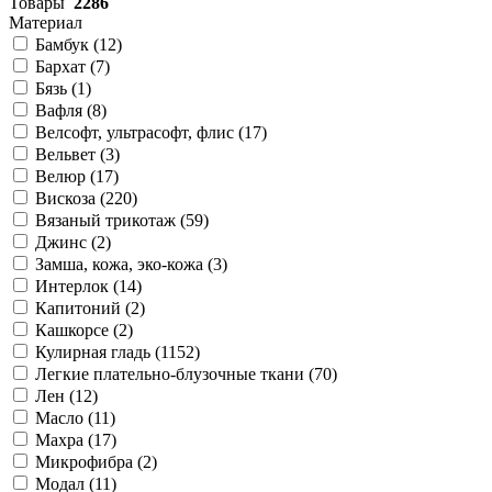
Товары
2286
Материал
Бамбук (
12
)
Бархат (
7
)
Бязь (
1
)
Вафля (
8
)
Велсофт, ультрасофт, флис (
17
)
Вельвет (
3
)
Велюр (
17
)
Вискоза (
220
)
Вязаный трикотаж (
59
)
Джинс (
2
)
Замша, кожа, эко-кожа (
3
)
Интерлок (
14
)
Капитоний (
2
)
Кашкорсе (
2
)
Кулирная гладь (
1152
)
Легкие плательно-блузочные ткани (
70
)
Лен (
12
)
Масло (
11
)
Махра (
17
)
Микрофибра (
2
)
Модал (
11
)