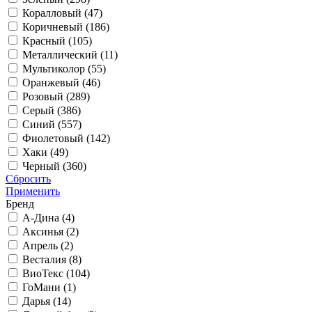
Коралловый (
47
)
Коричневый (
186
)
Красный (
105
)
Металлический (
11
)
Мультиколор (
55
)
Оранжевый (
46
)
Розовый (
289
)
Серый (
386
)
Синий (
557
)
Фиолетовый (
142
)
Хаки (
49
)
Черный (
360
)
Сбросить
Применить
Бренд
А-Дина (
4
)
Аксинья (
2
)
Апрель (
2
)
Весталия (
8
)
ВиоТекс (
104
)
ГоМани (
1
)
Дарья (
14
)