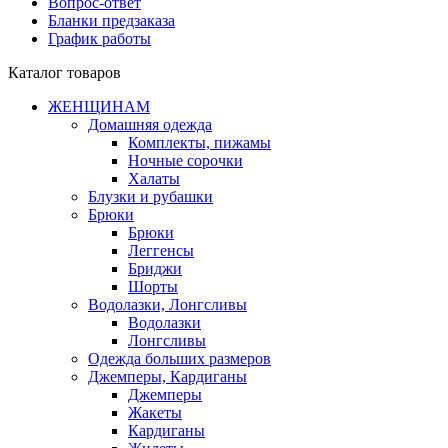
Вопрос-ответ
Бланки предзаказа
График работы
Каталог товаров
ЖЕНЩИНАМ
Домашняя одежда
Комплекты, пижамы
Ночные сорочки
Халаты
Блузки и рубашки
Брюки
Брюки
Леггенсы
Бриджи
Шорты
Водолазки, Лонгсливы
Водолазки
Лонгсливы
Одежда больших размеров
Джемперы, Кардиганы
Джемперы
Жакеты
Кардиганы