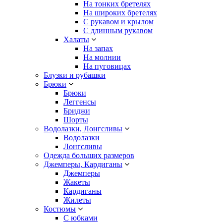
На тонких бретелях
На широких бретелях
С рукавом и крылом
С длинным рукавом
Халаты
На запах
На молнии
На пуговицах
Блузки и рубашки
Брюки
Брюки
Леггенсы
Бриджи
Шорты
Водолазки, Лонгсливы
Водолазки
Лонгсливы
Одежда больших размеров
Джемперы, Кардиганы
Джемперы
Жакеты
Кардиганы
Жилеты
Костюмы
С юбками