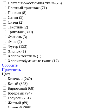
Плательно-костюмная ткань (
26
)
Плотный трикотаж (
71
)
Поплин (
8
)
Сатин (
5
)
Ситец (
2
)
Текстиль (
2
)
Трикотаж (
300
)
Фланель (
3
)
Флис (
2
)
Футер (
153
)
Хлопок (
1
)
Хлопок текстиль (
1
)
Хлопчатобумажные ткани (
17
)
Сбросить
Применить
Цвет
Бежевый (
240
)
Белый (
358
)
Бирюзовый (
68
)
Бордовый (
94
)
Голубой (
231
)
Желтый (
69
)
Зеленый (
298
)