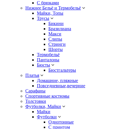
С брюками
Нижнее Бельё и Термобельё
Майки, Топы
Трусы
Бикини
Бразилиана
Макси
Слипы
Стринги
Шорты
Термобельё
Панталоны
Бюсты
Бюстгальтеры
Платья
Домашние, пляжные
Повседневные,вечерние
Сарафаны
Спортивные костюмы
Толстовки
Футболки, Майки
Майки
Футболки
Однотонные
С принтом