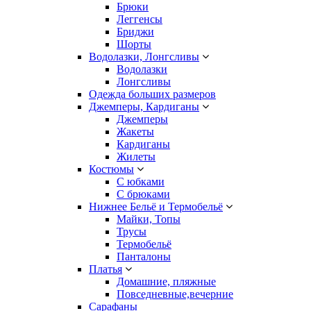
Брюки
Леггенсы
Бриджи
Шорты
Водолазки, Лонгсливы
Водолазки
Лонгсливы
Одежда больших размеров
Джемперы, Кардиганы
Джемперы
Жакеты
Кардиганы
Жилеты
Костюмы
С юбками
С брюками
Нижнее Бельё и Термобельё
Майки, Топы
Трусы
Термобельё
Панталоны
Платья
Домашние, пляжные
Повседневные,вечерние
Сарафаны