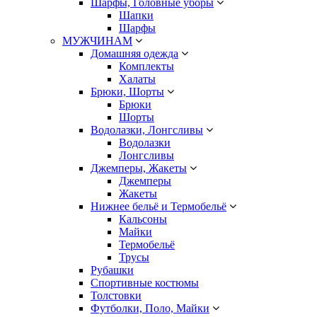
Шарфы, Головные уборы
Шапки
Шарфы
МУЖЧИНАМ
Домашняя одежда
Комплекты
Халаты
Брюки, Шорты
Брюки
Шорты
Водолазки, Лонгсливы
Водолазки
Лонгсливы
Джемперы, Жакеты
Джемперы
Жакеты
Нижнее бельё и Термобельё
Кальсоны
Майки
Термобельё
Трусы
Рубашки
Спортивные костюмы
Толстовки
Футболки, Поло, Майки