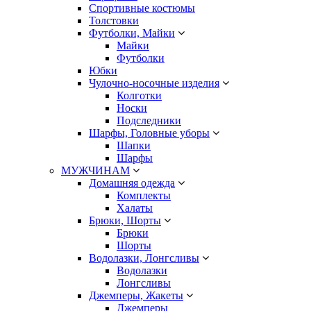
Спортивные костюмы
Толстовки
Футболки, Майки
Майки
Футболки
Юбки
Чулочно-носочные изделия
Колготки
Носки
Подследники
Шарфы, Головные уборы
Шапки
Шарфы
МУЖЧИНАМ
Домашняя одежда
Комплекты
Халаты
Брюки, Шорты
Брюки
Шорты
Водолазки, Лонгсливы
Водолазки
Лонгсливы
Джемперы, Жакеты
Джемперы