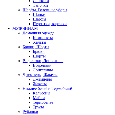
Сапожки
Тапочки
Шарфы, Головные уборы
Шапки
Шарфы
Перчатки, варежки
МУЖЧИНАМ
Домашняя одежда
Комплекты
Халаты
Брюки, Шорты
Брюки
Шорты
Водолазки, Лонгсливы
Водолазки
Лонгсливы
Джемперы, Жакеты
Джемперы
Жакеты
Нижнее бельё и Термобельё
Кальсоны
Майки
Термобельё
Трусы
Рубашки