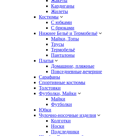
Жакеты
Кардиганы
Жилеты
Костюмы
С юбками
С брюками
Нижнее Бельё и Термобельё
Майки, Топы
Трусы
Термобельё
Панталоны
Платья
Домашние, пляжные
Повседневные,вечерние
Сарафаны
Спортивные костюмы
Толстовки
Футболки, Майки
Майки
Футболки
Юбки
Чулочно-носочные изделия
Колготки
Носки
Подследники