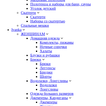
Полотенца и наборы для бани, сауны
Уголок детский
Скатерти
Скатерти
Наборы со скатертью
Спальные мешки
Ivanka
ЖЕНЩИНАМ
Домашняя одежда
Комплекты, пижамы
Ночные сорочки
Халаты
Блузки и рубашки
Брюки
Брюки
Леггенсы
Бриджи
Шорты
Водолазки, Лонгсливы
Водолазки
Лонгсливы
Одежда больших размеров
Джемперы, Кардиганы
Джемперы