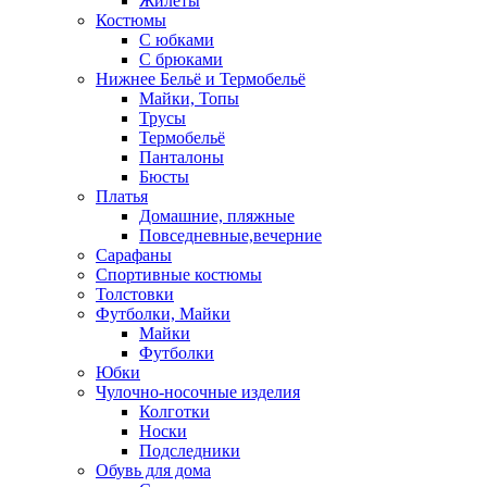
Жилеты
Костюмы
С юбками
С брюками
Нижнее Бельё и Термобельё
Майки, Топы
Трусы
Термобельё
Панталоны
Бюсты
Платья
Домашние, пляжные
Повседневные,вечерние
Сарафаны
Спортивные костюмы
Толстовки
Футболки, Майки
Майки
Футболки
Юбки
Чулочно-носочные изделия
Колготки
Носки
Подследники
Обувь для дома