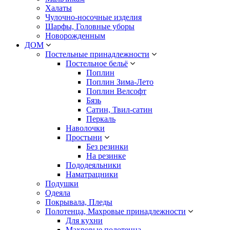
Халаты
Чулочно-носочные изделия
Шарфы, Головные уборы
Новорожденным
ДОМ
Постельные принадлежности
Постельное бельё
Поплин
Поплин Зима-Лето
Поплин Велсофт
Бязь
Сатин, Твил-сатин
Перкаль
Наволочки
Простыни
Без резинки
На резинке
Пододеяльники
Наматрацники
Подушки
Одеяла
Покрывала, Пледы
Полотенца, Махровые принадлежности
Для кухни
Махровые полотенца