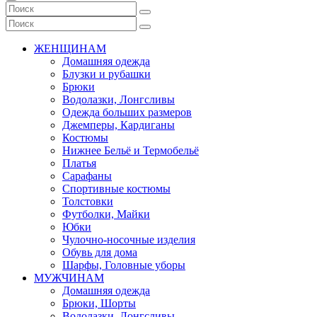
ЖЕНЩИНАМ
Домашняя одежда
Блузки и рубашки
Брюки
Водолазки, Лонгсливы
Одежда больших размеров
Джемперы, Кардиганы
Костюмы
Нижнее Бельё и Термобельё
Платья
Сарафаны
Спортивные костюмы
Толстовки
Футболки, Майки
Юбки
Чулочно-носочные изделия
Обувь для дома
Шарфы, Головные уборы
МУЖЧИНАМ
Домашняя одежда
Брюки, Шорты
Водолазки, Лонгсливы