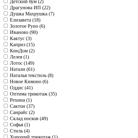
Детский бум (
2
)
Драгунова ИП (
22
)
Душка Махрушка (
7
)
Елизавета (
18
)
Золотое Руно (
6
)
Иваново (
90
)
Кактус (
3
)
Каприз (
15
)
КинДом (
2
)
Лелея (
1
)
Лотос (
149
)
Натали (
61
)
Наталья текстиль (
8
)
Новое Кимоно (
6
)
Оддис (
41
)
Оптима трикотаж (
35
)
Рехина (
1
)
Сактон (
37
)
Санрайс (
2
)
Склад носков (
49
)
Софья (
1
)
Стиль (
4
)
Хороший трикотаж (
1
)