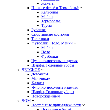
Жакеты
Нижнее бельё и Термобельё
Кальсоны
Майки
Термобельё
Трусы
Рубашки
Спортивные костюмы
Толстовки
Футболки, Поло, Майки
Майки
Поло
Футболки
Чулочно-носочные изделия
Шарфы, Головные уборы
ДЕТСКОЕ
Девочкам
Мальчикам
Халаты
Чулочно-носочные изделия
Шарфы, Головные уборы
Новорожденным
ДОМ
Постельные принадлежности
Постельное бельё