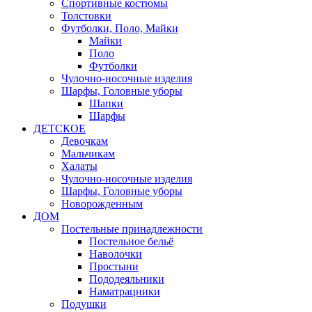
Спортивные костюмы
Толстовки
Футболки, Поло, Майки
Майки
Поло
Футболки
Чулочно-носочные изделия
Шарфы, Головные уборы
Шапки
Шарфы
ДЕТСКОЕ
Девочкам
Мальчикам
Халаты
Чулочно-носочные изделия
Шарфы, Головные уборы
Новорожденным
ДОМ
Постельные принадлежности
Постельное бельё
Наволочки
Простыни
Пододеяльники
Наматрацники
Подушки